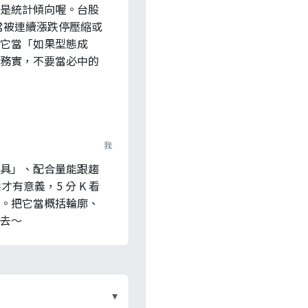
是統計傾向喔。台股
常常被連續漲跌停壓縮或
它當「如果型態成
務實，不要當必中的
我
具」、配合量能跟趨
才有意義，5 分 K 看
。把它當概括輪廓、
去～
▾