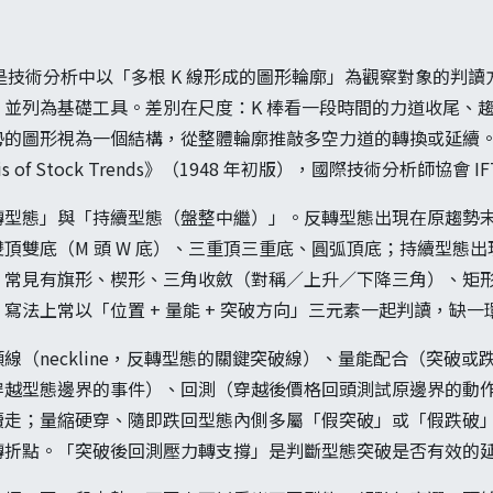
ern）是技術分析中以「多根 K 線形成的圖形輪廓」為觀察對象的判讀
並列為基礎工具。差別在尺度：K 棒看一段時間的力道收尾、
的圖形視為一個結構，從整體輪廓推敲多空力道的轉換或延續。經典
alysis of Stock Trends》（1948 年初版），國際技術分析師協會 
轉型態」與「持續型態（盤整中繼）」。反轉型態出現在原趨勢
頂雙底（M 頭 W 底）、三重頂三重底、圓弧頂底；持續型態
，常見有旗形、楔形、三角收斂（對稱／上升／下降三角）、矩
寫法上常以「位置 + 量能 + 突破方向」三元素一起判讀，缺
線（neckline，反轉型態的關鍵突破線）、量能配合（突破或
穿越型態邊界的事件）、回測（穿越後價格回頭測試原邊界的動
續走；量縮硬穿、隨即跌回型態內側多屬「假突破」或「假跌破
轉折點。「突破後回測壓力轉支撐」是判斷型態突破是否有效的