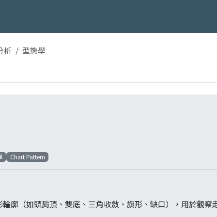
分析
型態學
學
Chart Pattern
圖形輪廓（如頭肩頂、雙底、三角收斂、旗形、缺口），用於觀察