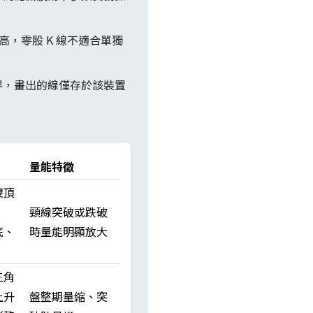
訊高，零股 K 線不適合單獨
界，畫出的線僅存於該裝置
量能特徵
雙頂
頸線突破或跌破
底、
時量能明顯放大
三角
上升
盤整期量縮、突