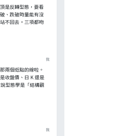
頂是反轉型態，要看
破、跌破時量能有沒
站不回去。三項都吻
我
那兩個低點的線啦。
收盤價、日 K 還是
才說型態學是「結構觀
我