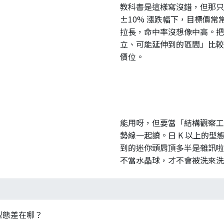
教科書是這樣寫沒錯，但那只
±10% 漲跌幅下，目標價
拉長，命中率沒想像中高。把
立、可能延伸到的區間」比較
價位。
能用呀，但要當「結構觀察工
勢線一起讀。日 K 以上的型態
到的迷你頭肩頂多半是雜訊啦
不當水晶球，才不會被洗來洗
）型態差在哪？