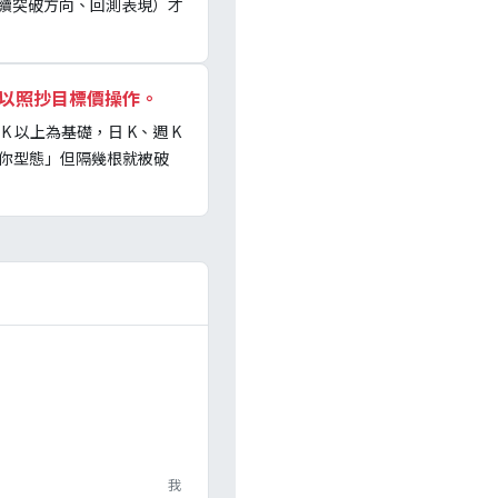
續突破方向、回測表現）才
都可以照抄目標價操作。
以上為基礎，日 K、週 K
迷你型態」但隔幾根就被破
我