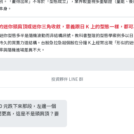
別。「畫得出來」不等於「型態成立」，業界較重視多重驗證（量能、後
本身。
K 看到的迷你頭肩頂或迷你三角收斂，意義跟日 K 上的型態一樣，
，迷你型態多半是隨機波動而非結構訊號。教科書整理的型態學案例多以日 K 
持久的買賣力道結構。台股急拉急殺個股在分鐘 K 上經常出現「形似的
率與隨機進場差異不大。
投資夥伴 LINE 群
 90 元跌下來那段，左邊一個
間更高，這是不是頭肩頂？要