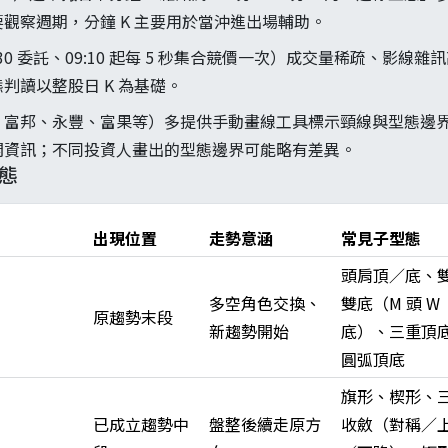
主要觀察週期，分鐘 K 主要用於當沖進出場輔助。
3:30 委託、09:10 起每 5 秒集合競價一次）成交量稀疏、影線雜
判讀以整股日 K 為基礎。
、富邦、永豐、富果等）多提供手動畫線工具標示頸線與型態邊
開資訊；不同投資人畫出的型態邊界可能略有差異。
型態
出現位置
走勢意涵
常見子型態
頭肩頂／底、
多空角色交換、
雙底（M 頭 W
原趨勢末段
新趨勢開始
底）、三重頂
圓弧頂底
旗形、楔形、
已成立趨勢中
盤整後續走原方
收斂（對稱／