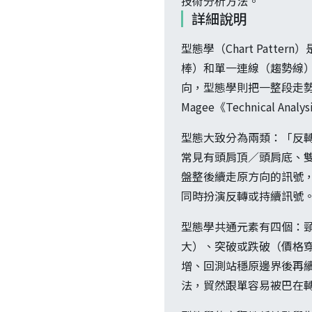
技術分析方法。
詳細說明
型態學（Chart Patt
棒）和單一連線（趨勢線）
向，型態學則把一整段走勢
Magee《Technical An
型態大致分為兩類：「反
常見有頭肩頂／頭肩底、雙
盤整後續走原方向的訊號
同時扮演反轉或持續訊號。
型態學共通元素有四個：頸
大）、突破或跌破（價格
增、回測站穩原邊界後再
法，貿然跟單容易被巴在