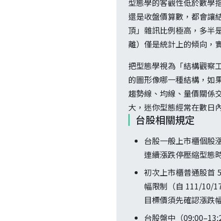
型態學的客觀性低於數學指
還是收盤價算數，都會讓結論
頂」雜訊比例極高，多半是
離）僅是統計上的傾向，
把型態學視為「結構觀察
的圖形像哪一種結構，如果
趨勢線、均線、量價關係交
大，迷你型態經常在數日
台股相關規定
台股一般上市櫃個股漲
連續漲跌停壓縮型態
初次上市櫃普通股首 5
幅限制（自 111/1
目標價須先確認漲跌
台股盤中（09:00–1