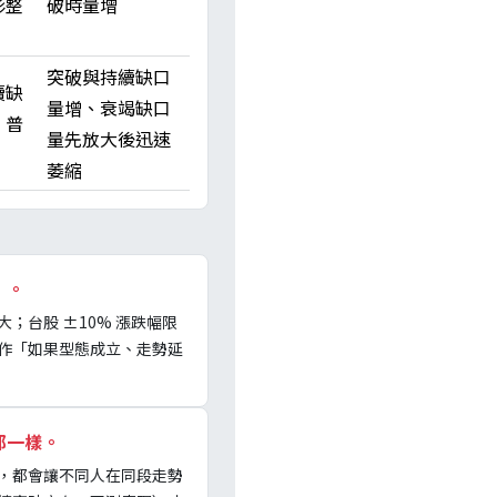
形整
破時量增
突破與持續缺口
續缺
量增、衰竭缺口
、普
量先放大後迅速
萎縮
）。
台股 ±10% 漲跌幅限
作「如果型態成立、走勢延
都一樣。
K，都會讓不同人在同段走勢