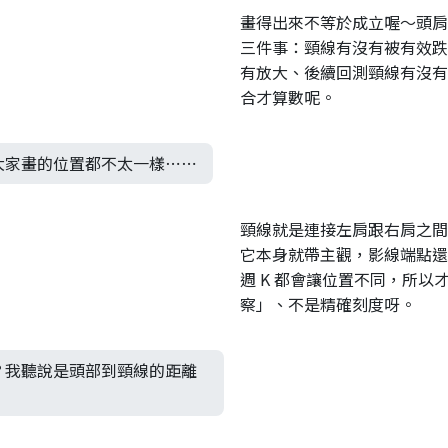
畫得出來不等於成立喔～頭肩
三件事：頸線有沒有被有效跌
有放大、後續回測頸線有沒有
合才算數呢。
大家畫的位置都不太一樣⋯⋯
頸線就是連接左肩跟右肩之間
它本身就帶主觀，影線端點還是
週 K 都會讓位置不同，所以
察」、不是精確刻度呀。
？我聽說是頭部到頸線的距離