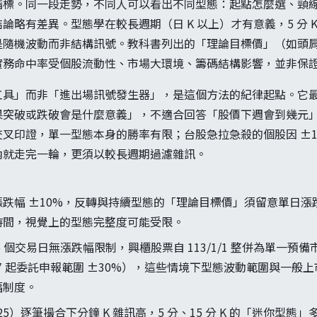
標。同一段走勢，不同人可以看出不同型態：起點怎麼選、頸線畫
略有差異。型態學在較長週期（日 K 以上）才有意義，5 分 K、
隨機波動而非結構訊號。教科書列出的「理論目標價」（如頭肩頂
實務命中率受個股流動性、市場大環境、籌碼結構影響，並非保
工具」而非「進出場訊號發生器」，是這個方法的紀律起點。它
突破或跌破會是什麼意義」，不適合回答「股價下週會到幾元」。
叉印證，單一型態本身的勝率有限；台股急拉急殺的個股因 ±1
內就走完一輪，更須以較長週期過濾雜訊。
跌幅 ±10%，反轉與持續型態的「理論目標價」須留意單日漲
時間，視覺上的型態完整度可能受限。
 個交易日無漲跌幅限制，興櫃股票自 113/1/1 整併為單一預
0/17 起委託申報範圍 ±30%），這些情境下型態波動範圍與一
幅制度。
3:25）逐筆撮合下分鐘 K 雜訊高，5 分、15 分 K 的「迷你