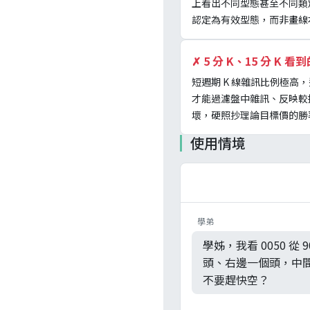
上看出不同型態甚至不同類
認定為有效型態，而非畫線
✗
5 分 K、15 分 
短週期 K 線雜訊比例極高
才能過濾盤中雜訊、反映較
壞，硬照抄理論目標價的勝
使用情境
學弟
學姊，我看 0050 從
頭、右邊一個頭，中
不要趕快空？