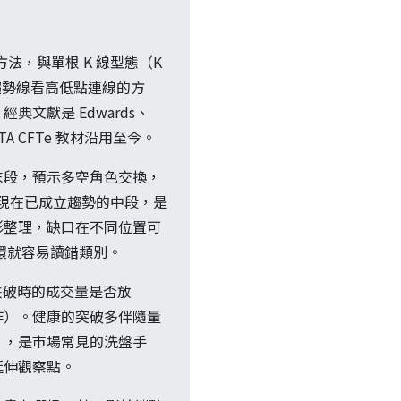
方法，與單根 K 線型態（K
趨勢線看高低點連線的方
文獻是 Edwards、
IFTA CFTe 教材沿用至今。
末段，預示多空角色交換，
出現在已成立趨勢的中段，是
形整理，缺口在不同位置可
一環就容易讀錯類別。
跌破時的成交量是否放
作）。健康的突破多伴隨量
」，是市場常見的洗盤手
延伸觀察點。