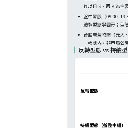
作以日 K、週 K 為
盤中零股（09:00–1
繪製型態學圖形；型態
台股看盤軟體（元大
／帳號內，非市場公
反轉型態 vs 持續
反轉型態
持續型態（盤整中繼）