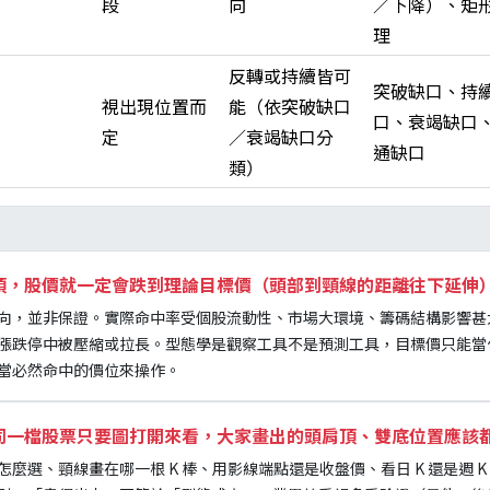
段
向
／下降）、矩
理
反轉或持續皆可
突破缺口、持
視出現位置而
能（依突破缺口
口、衰竭缺口
定
／衰竭缺口分
通缺口
類）
頂，股價就一定會跌到理論目標價（頭部到頸線的距離往下延伸
向，並非保證。實際命中率受個股流動性、市場大環境、籌碼結構影響甚大；
漲跌停中被壓縮或拉長。型態學是觀察工具不是預測工具，目標價只能當
當必然命中的價位來操作。
同一檔股票只要圖打開來看，大家畫出的頭肩頂、雙底位置應該
麼選、頸線畫在哪一根 K 棒、用影線端點還是收盤價、看日 K 還是週 