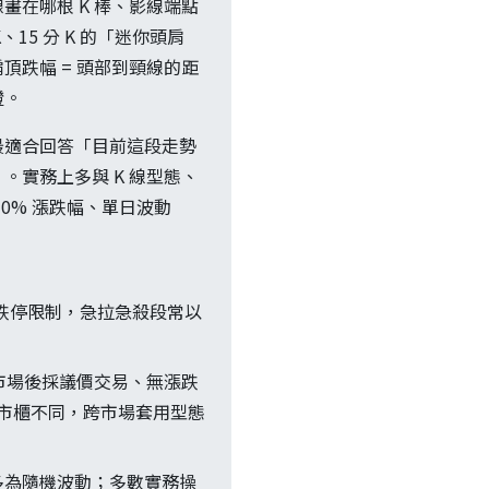
在哪根 K 棒、影線端點
15 分 K 的「迷你頭肩
跌幅 = 頭部到頸線的距
證。
最適合回答「目前這段走勢
實務上多與 K 線型態、
0% 漲跌幅、單日波動
跌停限制，急拉急殺段常以
備市場後採議價交易、無漲跌
般上市櫃不同，跨市場套用型態
型態」多為隨機波動；多數實務操