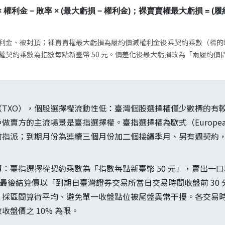
 權利金 − 敗率 × (最大虧損 − 權利金)；裸賣賣權最大虧損 = (履約
利金、被封頂；裸賣賣權最大虧損為履約價減權利金後乘契約乘數（標的
契約乘數為指數每點新臺幣 50 元。價差化後最大虧損改為「兩履約價間距
（TXO），個股選擇權流動性低：臺灣個股選擇權僅少數標的有
賣方的主流場景是臺指選擇權。臺指選擇權為歐式（European-
前指派；到期月份為連續三個月份加二個接續季月、另有週契約
：臺指選擇權契約乘數為「指數每點新臺幣 50 元」，賣出一口收
,500 元。最後結算價以「到期日臺灣證券交易所當日交易時間收盤前 
，採區間算術平均、避免單一收盤點位被尾盤異常干擾。各交易
收盤價之 10% 為限。