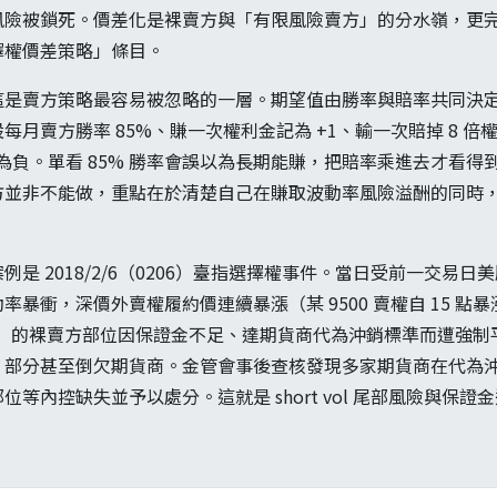
風險被鎖死。價差化是裸賣方與「有限風險賣方」的分水嶺，更
擇權價差策略」條目。
這是賣方策略最容易被忽略的一層。期望值由勝率與賠率共同決
賣方勝率 85%、賺一次權利金記為 +1、輸一次賠掉 8 倍權利金
0.35、長期為負。單看 85% 勝率會誤以為長期能賺，把賠率乘進去才
方並非不能做，重點在於清楚自己在賺取波動率風險溢酬的同時
是 2018/2/6（0206）臺指選擇權事件。當日受前一交易
暴衝，深價外賣權履約價連續暴漲（某 9500 賣權自 15 點暴漲
滿」的裸賣方部位因保證金不足、達期貨商代為沖銷標準而遭強制
、部分甚至倒欠期貨商。金管會事後查核發現多家期貨商在代為
等內控缺失並予以處分。這就是 short vol 尾部風險與保
。