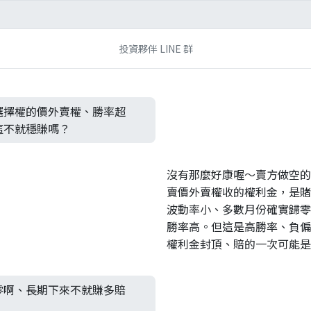
投資夥伴 LINE 群
選擇權的價外賣權、勝率超
這不就穩賺嗎？
沒有那麼好康喔～賣方做空的
賣價外賣權收的權利金，是賭
波動率小、多數月份確實歸零
勝率高。但這是高勝率、負偏
權利金封頂、賠的一次可能是
零啊、長期下來不就賺多賠