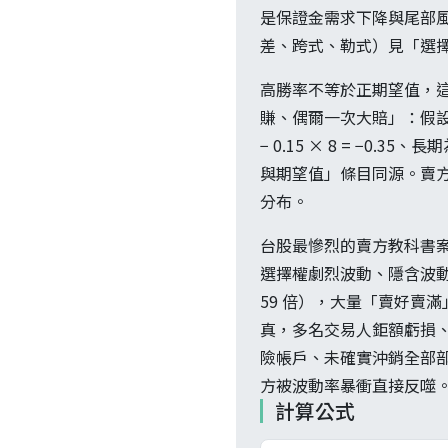
是保證金需求下降與尾部
差、跨式、勒式）見「選
高勝率不等於正期望值，
賺、偶爾一次大賠」：假設每月
− 0.15 × 8 = −
與期望值」條目同源。賣
分布。
台股最慘烈的賣方教科書案例
選擇權劇烈波動、隱含波動率
59 倍），大量「賣好賣
真，多名交易人鉅額虧損
險帳戶、未確實沖銷全部部位
方被波動率暴衝直接反噬
計算公式