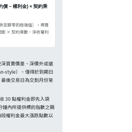
價 − 權利金) × 契約乘
跌至歸零的極端值），裸賣
 × 契約乘數 − 淨收權利
較深買賣價差、深價外或遠
style）、僅得於到期日
，最後交易日為交割月份第
 30 點權利金即先入袋
30 分鐘內所提供標的指數之簡
時段權利金最大漲跌點數以