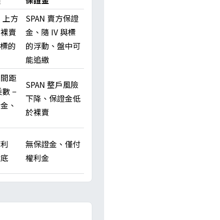
損
保證金
l 上方
SPAN 賣方保證
、裸賣
金、隨 IV 與標
至標的
的浮動、盤中可
能追繳
價間距
SPAN 整戶風險
數 −
下降、保證金低
利金、
於裸賣
權利
無保證金、僅付
封底
權利金