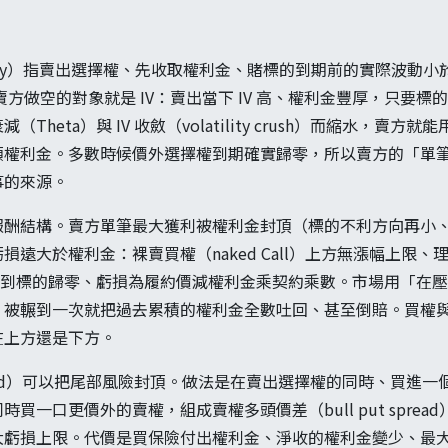
latility）指賣出選擇權、先收取權利金、賭標的到期前的實際波
lity）。賣方做空的對象就是 IV：賣出當下 IV 高、權利金豐厚，只要
Theta）與 IV 收斂（volatility crush）而縮水，賣
額權利金。多數時候價外選擇權到期確實歸零，所以賣方的「單
事的來源。
報酬結構。賣方單筆最大獲利被權利金封頂（標的不利方向再小
損遠大於權利金：裸賣買權（naked Call）上方無漲幅上限
方最多跌到標的歸零、虧損為履約價減權利金乘契約乘數。市場用「在
、被輾到一次就把過去累積的權利金全數吐回、甚至倒賠。買權
在上方還是下方。
ead）可以把尾部風險封頂。做法是在賣出選擇權的同時、買進
買一口更價外的賣權，組成賣權多頭價差（bull put spre
大虧損上限。代價是買保險付出權利金、淨收的權利金變少、最