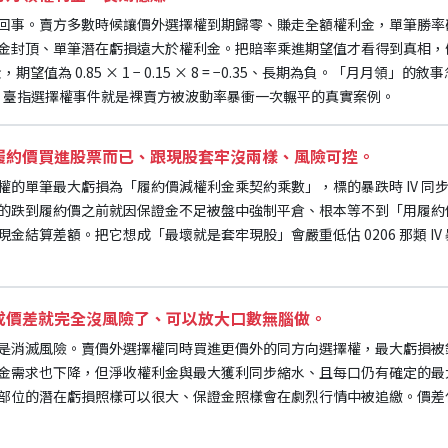
回事。賣方多數時候讓價外選擇權到期歸零、賺走全額權利金，單筆勝率
金封頂、單筆潛在虧損遠大於權利金。把賠率乘進期望值才看得到真相，假
，期望值為 0.85 × 1 − 0.15 × 8 = −0.35、長期為負。「月月領
0206）臺指選擇權事件就是裸賣方被波動率暴衝一次輾平的真實案例。
履約價買進股票而已、跟現股套牢沒兩樣、風險可控。
權的單筆最大虧損為「履約價減權利金乘契約乘數」，標的暴跌時 IV 同
的跌到履約價之前就因保證金不足被盤中強制平倉、根本等不到「用履約
金結算差額。把它想成「最壞就是套牢現股」會嚴重低估 0206 那類 I
成價差就完全沒風險了、可以放大口數無腦做。
是消滅風險。賣價外選擇權同時買進更價外的同方向選擇權，最大虧損被
金需求也下降，但淨收權利金與最大獲利同步縮水、且每口仍有確定的最
部位的潛在虧損照樣可以很大、保證金照樣會在劇烈行情中被追繳。價差