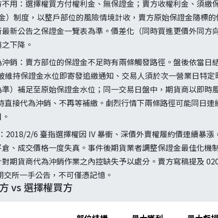
方不用：選擇權買方付權利金、無保證金；賣方收權利金、須繳
證金）制度，以整戶部位的風險情境計收，賣方原始保證金隨標的價
所最新公告之保證金一覽表為準。價差化（同時買進更價外同方
隨之下降。
沖銷：賣方部位的保證金不足時有兩條觸發路徑。盤後依當日結算價
數跌破維持保證金水位即寄發追繳通知、交易人須於次一營業日特定時點
為準）補足至原始保證金水位；同一交易日盤中，期貨商以即時
）時直接代為沖銷、不再等補繳。劇烈行情下兩條路徑可能同日連
目。
絡：2018/2/6 臺指選擇權因 IV 暴衝、深價外賣權履約價連續
平倉、成交價格一度失真。事件後期貨業者調整保證金最佳化機
對期貨商代為沖銷作業之內控缺失予以處分。賣方寫稿提及 020
會／期交所一手公告，不可僅憑記憶。
方 vs 選擇權買方