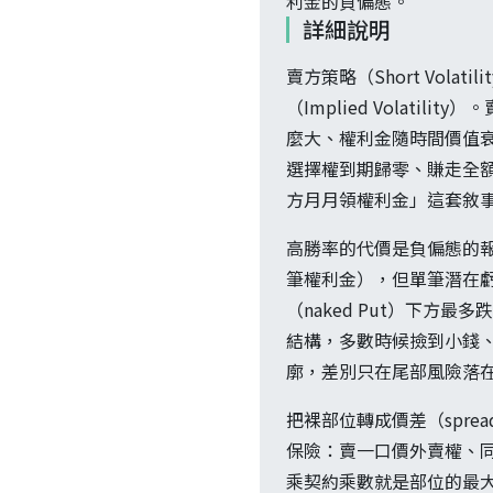
利金的負偏態。
詳細說明
賣方策略（Short Vo
（Implied Volati
麼大、權利金隨時間價值衰減（
選擇權到期歸零、賺走全
方月月領權利金」這套敘
高勝率的代價是負偏態的
筆權利金），但單筆潛在虧
（naked Put）下
結構，多數時候撿到小錢
廓，差別只在尾部風險落
把裸部位轉成價差（spr
保險：賣一口價外賣權、同時
乘契約乘數就是部位的最