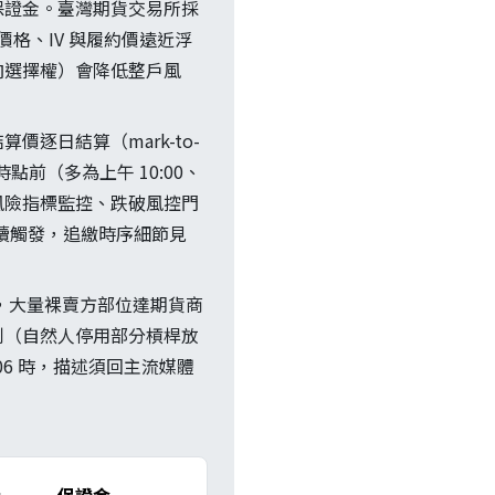
保證金。臺灣期貨交易所採
格、IV 與履約價遠近浮
向選擇權）會降低整戶風
逐日結算（mark-to-
前（多為上午 10:00、
風險指標監控、跌破風控門
續觸發，追繳時序細節見
暴漲，大量裸賣方部位達期貨商
制（自然人停用部分槓桿放
6 時，描述須回主流媒體