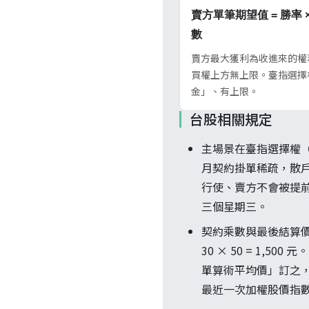
賣方單筆期望值 = 勝率 ×
數
賣方最大獲利為收進來的權
買權上方無上限。臺指選擇權
金」、有上限。
台股相關規定
主場景在臺指選擇權
月契約掛單稀疏，散戶做
行使、賣方不會被提
三個星期三。
契約乘數與最後結算價
30 × 50 = 1
單算術平均價」訂之
最近一次加權股價指數