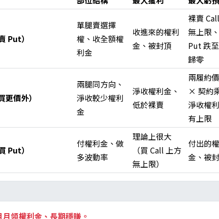
部位結構
最大獲利
最大虧
裸賣 Cal
單腿賣選擇
收進來的權利
無上限
賣 Put）
權、收全額權
金、被封頂
Put 跌
利金
歸零
兩履約
兩腿同方向、
淨收權利金、
× 契約乘
 買更價外）
淨收較少權利
低於裸賣
淨收權
金
有上限
理論上很大
付權利金、做
付出的
買 Put）
（買 Call 上方
多波動率
金、被
無上限）
月月領權利金、長期穩賺。