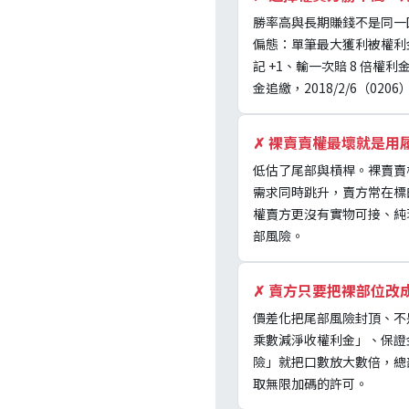
勝率高與長期賺錢不是同一
偏態：單筆最大獲利被權利
記 +1、輸一次賠 8 倍權利金
金追繳，2018/2/6（
✗
裸賣賣權最壞就是用
低估了尾部與槓桿。裸賣賣
需求同時跳升，賣方常在標
權賣方更沒有實物可接、純現
部風險。
✗
賣方只要把裸部位改
價差化把尾部風險封頂、不
乘數減淨收權利金」、保證
險」就把口數放大數倍，總
取無限加碼的許可。