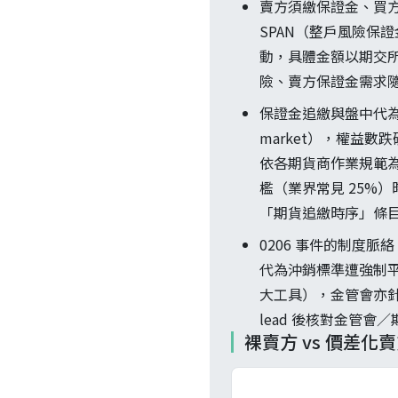
賣方須繳保證金、買
SPAN（整戶風險保
動，具體金額以期交
險、賣方保證金需求
保證金追繳與盤中代為
market），權益
依各期貨商作業規範
檻（業界常見 25%
「期貨追繳時序」條
0206 事件的制度脈
代為沖銷標準遭強制
大工具），金管會亦針
lead 後核對金管
裸賣方 vs 價差化賣