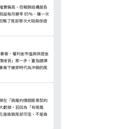
確實偏高，但報酬結構是負
設每月勝率 85%、賺一次
」的敘事忽略了尾部那次大賠與保證
步暴衝、權利金市值與保證金
價接貨」那一步。臺指選擇
V 暴衝下被即時代為沖銷的尾
鎖在「兩履約價間距乘契約
大虧損。若因為「有限風
化是換取尾部可控、不是換