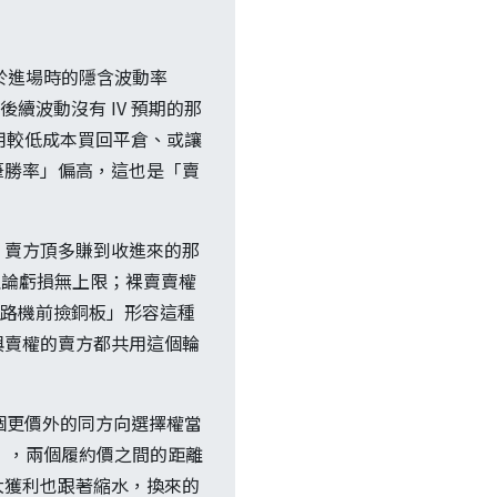
動小於進場時的隱含波動率
標的後續波動沒有 IV 預期的那
方就能用較低成本買回平倉、或讓
筆勝率」偏高，這也是「賣
、賣方頂多賺到收進來的那
、理論虧損無上限；裸賣賣權
壓路機前撿銅板」形容這種
與賣權的賣方都共用這個輪
一個更價外的同方向選擇權當
ad），兩個履約價之間的距離
大獲利也跟著縮水，換來的