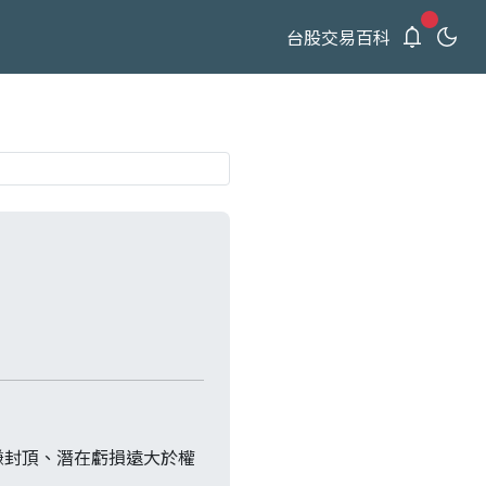
新通知
台股交易百科
賺封頂、潛在虧損遠大於權