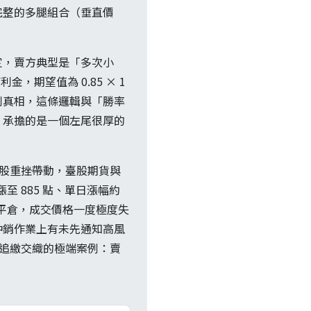
完整的多腿組合（垂直價
定，賣方典型是「多次小
，期望值為 0.85 × 1
看得到真相，這條邏輯與「勝率
，承擔的是一個左尾很厚的
日美股重挫帶動，臺股期貨與
至 885 點、單日漲幅約
平倉，成交價格一度極度失
沖銷作業上有未先通知高風
證金追繳交織的極端案例：賣