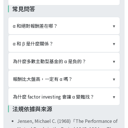
常見問答
α 和絕對報酬差在哪？
▾
絕對報酬是名目的賺賠幅度、不調整風險；α 是扣
α 和 β 是什麼關係？
▾
掉組合市場曝險（β）應得報酬後的剩餘，衡量的
是操盤手選股與擇時的真本事。算式是 α = 實際報
β 衡量組合對市場漲跌的敏感度、也就是承擔多少
為什麼多數主動型基金的 α 是負的？
▾
酬 − [Rf + β × (Rm − Rf)]。一檔報酬 22% 但 β =
系統性風險，是買加權指數 ETF 就能複製的部分；
1.3 的基金，扣掉該得的市場報酬後 α 可能是負
α 是剝離 β 之後、市場無法解釋的剩餘報酬。
一個被反覆驗證的實證觀察是：扣掉內扣費用後，
報酬比大盤高，一定有 α 嗎？
▾
的。要看賺多少看絕對報酬，要看有沒有打敗風險
CAPM 的算式把報酬拆成兩段：[Rf + β × (Rm −
多數主動型基金的 α 趨近零甚至為負。主因是管理
調整後的基準看 α。
Rf)] 是 β 帶來的、減掉它剩下的才是 α。兩者分開
費等內扣成本長期累積，加上市場本就難以持續預
不一定。報酬高很可能只是 β 開大、承擔更多市場
為什麼 factor investing 會讓 α 變難找？
▾
看才能區分「搭大盤順風車」和「操盤手真本
測，平均而言付出去的費用換不到正的 α。這正是
風險換來的，不是真的有 α。要先扣掉組合自身 β
法規依據與來源
事」。
被動投資與指數化的核心論據。與其付費追求不穩
應得的市場報酬才算數。例如 β = 1.3 的組合在大
factor investing 與 smart beta 研究發現，過去被
定的 α，不如用低成本的市場組合鎖定 β。
盤漲 20% 時，CAPM 認為它本來就該漲約 25.55%
Jensen, Michael C. (1968)「The Performance of
當成「操盤手本事」的超額報酬，有一部分來自規