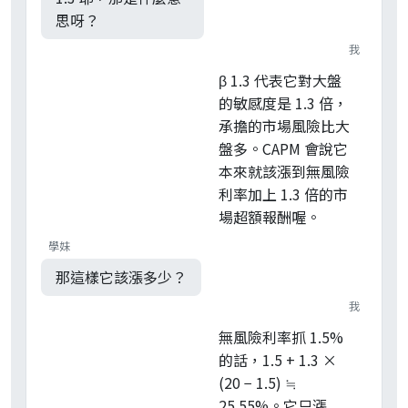
思呀？
我
β 1.3 代表它對大盤
的敏感度是 1.3 倍，
承擔的市場風險比大
盤多。CAPM 會說它
本來就該漲到無風險
利率加上 1.3 倍的市
場超額報酬喔。
學妹
那這樣它該漲多少？
我
無風險利率抓 1.5%
的話，1.5 + 1.3 ×
(20 − 1.5) ≒
25.55%。它只漲