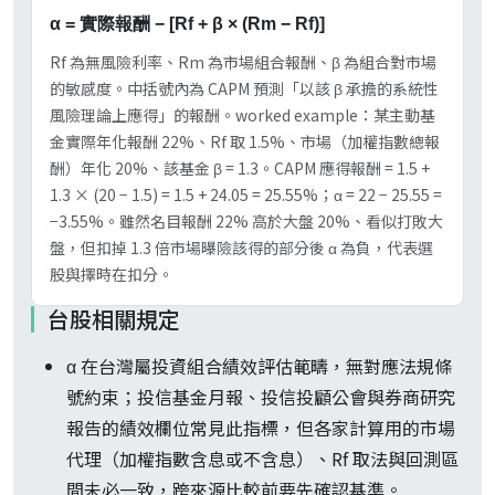
α = 實際報酬 − [Rf + β × (Rm − Rf)]
Rf 為無風險利率、Rm 為市場組合報酬、β 為組合對市場
的敏感度。中括號內為 CAPM 預測「以該 β 承擔的系統性
風險理論上應得」的報酬。worked example：某主動基
金實際年化報酬 22%、Rf 取 1.5%、市場（加權指數總報
酬）年化 20%、該基金 β = 1.3。CAPM 應得報酬 = 1.5 +
1.3 × (20 − 1.5) = 1.5 + 24.05 = 25.55%；α = 22 − 25.55 =
−3.55%。雖然名目報酬 22% 高於大盤 20%、看似打敗大
盤，但扣掉 1.3 倍市場曝險該得的部分後 α 為負，代表選
股與擇時在扣分。
台股相關規定
α 在台灣屬投資組合績效評估範疇，無對應法規條
號約束；投信基金月報、投信投顧公會與券商研究
報告的績效欄位常見此指標，但各家計算用的市場
代理（加權指數含息或不含息）、Rf 取法與回測區
間未必一致，跨來源比較前要先確認基準。