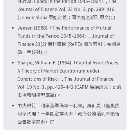
（取 Rf 1.5%），若實際只漲 22%、α 反而是負
Mutual Funds in the Period 1945–1964」, The
模、價值、動量等可系統性複製的因子暴險。這些
的。表面打敗大盤、扣完曝險後可能在扣分。
Journal of Finance Vol. 23 No. 2, pp. 389–416
因子被辨識出來後、就從 α 被重新歸類為因子報酬
(Jensen Alpha 原始定義；同儕審查期刊原文)
（廣義的 β）。真正的 α 是扣掉所有已知因子後仍
無法解釋的剩餘，因子研究越深入、能算進 β 的越
Jensen (1968)「The Performance of Mutual
多、純 α 的門檻就越高。
Funds in the Period 1945–1964」, Journal of
Finance 23(2) 期刊書目 (RePEc 開放索引；卷期頁
碼一手核對)
Sharpe, William F. (1964)「Capital Asset Prices:
A Theory of Market Equilibrium under
Conditions of Risk」, The Journal of Finance
Vol. 19 No. 3, pp. 425–442 (CAPM 原始論文；α 的
市場報酬模型底層)
中央銀行「利率及準備率—利率」統計頁（無風險
利率代理：一年期定存利率、政府公債殖利率最新
公告數字來源）