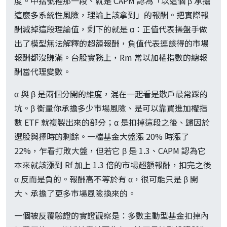
度。中括號裡那一段、就是 CAPM 認為「以這個 β 承擔
這麼多系統性風險，理論上該拿到」的報酬。把實際報
酬減掉這段理論值，剩下的就是 α：正值代表操盤手做
出了模型無法解釋的超額報酬，負值代表連該得的市場
報酬都沒賺滿。台股實務上，Rm 常以加權指數的總報
酬當代理變數。
α 與 β 是兩個分開的維度，混在一起看是散戶最常踩的
坑。β 衡量你承擔多少市場風險、是可以靠買進加權指
數 ETF 就複製出來的部分；α 是扣掉這段之後、歸因於
選股與擇時的剩餘。一檔基金大盤漲 20% 時漲了
22%，乍看打敗大盤，但若它 β 是 1.3、CAPM 認為它
本來就該漲到 Rf 加上 1.3 倍的市場超額報酬，扣完之後
α 反而是負的。報酬高不等於有 α，很可能只是 β 開
大、承擔了更多市場風險換來的。
一個被反覆驗證的實證觀察是：多數主動型基金扣掉內