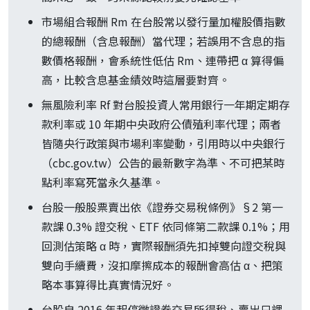
市場組合報酬 Rm 在台股常以發行量加權股價指數
的總報酬（含息報酬）當代理；若誤用不含息的指
數價格報酬，會系統性低估 Rm、連帶把 α 算得偏
高，比較含息基金績效時這層要對齊。
無風險利率 Rf 對台股投資人常用銀行一年期定期存
款利率或 10 年期中央政府公債殖利率代理；兩者
皆隨央行政策與市場利率變動，引用時以中央銀行
（cbc.gov.tw）公告的最新數字為準、不可把某時
點利率寫死當永久基準。
台股一般股票賣出依《證券交易稅條例》§2 第一
款課 0.3% 證交稅、ETF 依同條第二款課 0.1%；用
回測估策略 α 時，實際報酬須先扣掉雙向證交稅與
雙向手續費，沒扣摩擦成本的報酬會高估 α、把策
略本事算得比真實情況好。
台股自 2016 年起停徵證券交易所得稅、賣出只課