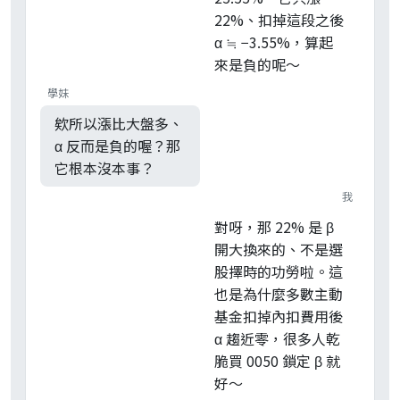
22%、扣掉這段之後
α ≒ −3.55%，算起
來是負的呢～
學妹
欸所以漲比大盤多、
α 反而是負的喔？那
它根本沒本事？
我
對呀，那 22% 是 β
開大換來的、不是選
股擇時的功勞啦。這
也是為什麼多數主動
基金扣掉內扣費用後
α 趨近零，很多人乾
脆買 0050 鎖定 β 就
好～