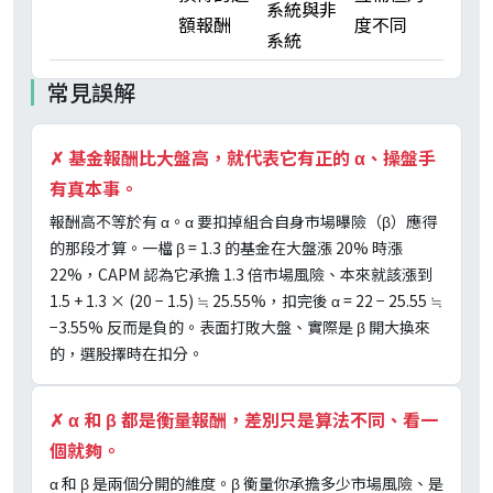
系統與非
額報酬
度不同
系統
常見誤解
✗
基金報酬比大盤高，就代表它有正的 α、操盤手
有真本事。
報酬高不等於有 α。α 要扣掉組合自身市場曝險（β）應得
的那段才算。一檔 β = 1.3 的基金在大盤漲 20% 時漲
22%，CAPM 認為它承擔 1.3 倍市場風險、本來就該漲到
1.5 + 1.3 × (20 − 1.5) ≒ 25.55%，扣完後 α = 22 − 25.55 ≒
−3.55% 反而是負的。表面打敗大盤、實際是 β 開大換來
的，選股擇時在扣分。
✗
α 和 β 都是衡量報酬，差別只是算法不同、看一
個就夠。
α 和 β 是兩個分開的維度。β 衡量你承擔多少市場風險、是