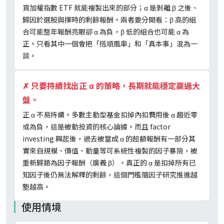
買加權指數 ETF 就能複製出來的部分；α 是剝離 β 之後、
歸因於選股與擇時的剩餘報酬。兩者要分開看：β 高的組
合可能整年報酬亮眼卻 α 為負，β 低的組合也可能 α 為
正。只看其中一個會把「搭順風車」和「真本事」混為一
談。
✗
只要持續找出正 α 的策略，長期就能穩定贏過大
盤。
正 α 不易持續。多數主動型基金扣掉內扣費用後 α 趨近零
或為負，這是被動投資的核心論據。而且 factor
investing 興起後，過去被當成 α 的超額報酬有一部分其
實來自規模、價值、動量等可系統性複製的因子暴險，被
重新歸類為因子報酬（廣義 β）。真正的 α 是扣掉所有已
知因子後仍無法解釋的剩餘，這個門檻隨因子研究推進越
墊越高。
使用情境