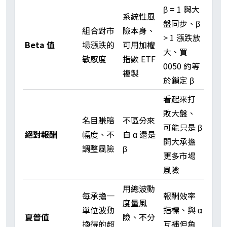
β = 1 與大
系統性風
盤同步、β
組合對市
險本身、
> 1 漲跌放
Beta 值
場漲跌的
可用加權
大、買
敏感度
指數 ETF
0050 約等
複製
於鎖定 β
看起來打
敗大盤、
名目賺賠
不區分來
可能只是 β
絕對報酬
幅度、不
自 α 還是
開大承擔
調整風險
β
更多市場
風險
用總波動
每承擔一
報酬效率
度量風
單位波動
指標、與 α
夏普值
險、不分
換得的超
互補但角