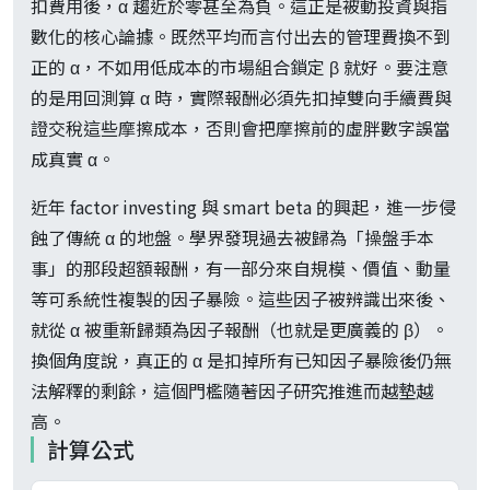
扣費用後，α 趨近於零甚至為負。這正是被動投資與指
數化的核心論據。既然平均而言付出去的管理費換不到
正的 α，不如用低成本的市場組合鎖定 β 就好。要注意
的是用回測算 α 時，實際報酬必須先扣掉雙向手續費與
證交稅這些摩擦成本，否則會把摩擦前的虛胖數字誤當
成真實 α。
近年 factor investing 與 smart beta 的興起，進一步侵
蝕了傳統 α 的地盤。學界發現過去被歸為「操盤手本
事」的那段超額報酬，有一部分來自規模、價值、動量
等可系統性複製的因子暴險。這些因子被辨識出來後、
就從 α 被重新歸類為因子報酬（也就是更廣義的 β）。
換個角度說，真正的 α 是扣掉所有已知因子暴險後仍無
法解釋的剩餘，這個門檻隨著因子研究推進而越墊越
高。
計算公式