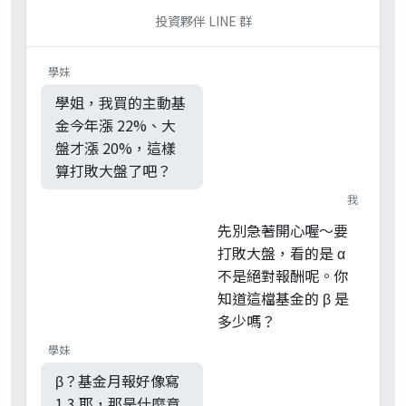
投資夥伴 LINE 群
學妹
學姐，我買的主動基
金今年漲 22%、大
盤才漲 20%，這樣
算打敗大盤了吧？
我
先別急著開心喔～要
打敗大盤，看的是 α
不是絕對報酬呢。你
知道這檔基金的 β 是
多少嗎？
學妹
β？基金月報好像寫
1.3 耶，那是什麼意