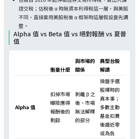
證交稅；估稅後 α 時無資本利得稅這一層，與美股
不同，直接套用美股稅後 α 框架時這層假設要先調
整。
Alpha 值 vs Beta 值 vs 絕對報酬 vs 夏普
值
與市場的
典型台股
衡量什麼
關係
解讀
操盤手選
股擇時的
扣掉市場
剝離 β 之
真本事；
曝險應得
後、市場
Alpha 值
多數主動
報酬後的
無法解釋
基金扣費
剩餘
的部分
後趨近零
或為負