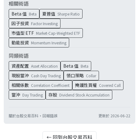
相關術語
Beta 值
夏普值
Beta
Sharpe Ratio
因子投資
Factor Investing
市值型 ETF
Market-Cap-Weighted ETF
動能投資
Momentum Investing
同類術語
資產配置
Beta 值
Asset Allocation
Beta
現股當沖
領口策略
Cash Day Trading
Collar
相關係數
掩護性買權
Correlation Coefficient
Covered Call
當沖
存股
Day Trading
Dividend Stock Accumulation
關於台股交易百科
·
回報錯誤
更新於
2026-06-22
← 回到台股交易百科