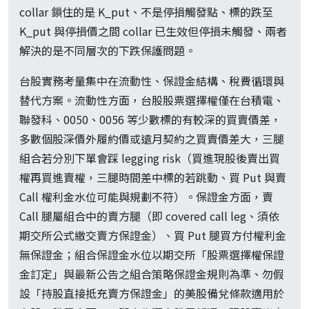
collar 鎖住的是 K_put、不是停損觸發點、標的跌至
K_put 與停損價之間 collar 已生效但停損未觸發、兩者
解決的是不同層次的下跌保護問題。
台股實務考量集中在流動性、保證金結構、稅費循環與
替代方案。流動性方面，台股股票選擇權僅在台積電、
聯發科、0050、0056 等少數標的有較深的買賣價差，
多數個股深價外履約價或遠月契約之買賣價差大，三腿
組合若分別下單會踩 legging risk（買進現股後賣出買
權再買進賣權，三腿時間差中標的若跳動、買 Put 與賣
Call 權利金水位可能與規劃不符）。保證金方面，賣
Call 腿屬組合中的賣方腿（即 covered call leg、須依
期交所公式繳交賣方保證金）、買 Put 腿買方付權利金
無保證金；組合保證金水位以期交所「股票選擇權保證
金訂定」與最新公告之組合策略保證金規則為準、勿假
設「持股直接抵充賣方保證金」的美股備兌條款適用於