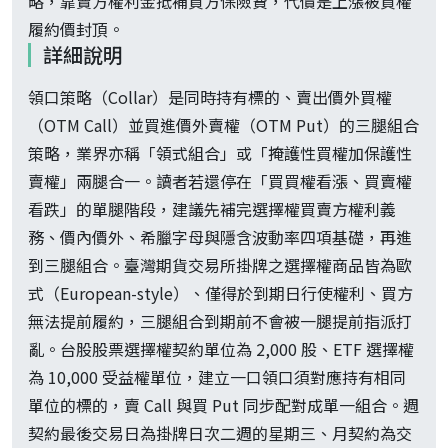
略，靠賣方權利金抵補買方保險費，代價是上漲被買權
履約價封頂。
詳細說明
領口策略（Collar）是同時持有標的、賣出價外買權
（OTM Call）並買進價外賣權（OTM Put）的三腿組合
策略，業界亦稱「領式組合」或「掩護性買權加保護性
賣權」兩腿合一。讀者若還停在「買買權看漲、買賣權
看跌」的單腿階段，建議先補完選擇權買賣方權利義
務、價內價外、希臘字母與隱含波動率四項基礎，再進
到三腿組合。臺灣期貨交易所掛牌之選擇權商品皆為歐
式（European-style）、僅得於到期日行使權利、買方
無法提前履約，三腿組合到期前不會被一腿提前指派打
亂。台股股票選擇權契約單位為 2,000 股、ETF 選擇權
為 10,000 受益權單位，建立一口領口須對應持有相同
單位的標的，賣 Call 與買 Put 同步配對成單一組合。週
契約最後交易日為掛牌日次二週的星期三、月契約為交