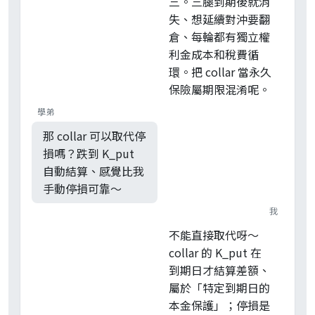
三。三腿到期後就消
失、想延續對沖要翻
倉、每輪都有獨立權
利金成本和稅費循
環。把 collar 當永久
保險屬期限混淆呢。
學弟
那 collar 可以取代停
損嗎？跌到 K_put
自動結算、感覺比我
手動停損可靠～
我
不能直接取代呀～
collar 的 K_put 在
到期日才結算差額、
屬於「特定到期日的
本金保護」；停損是