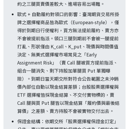
約之三腿買賣價差較大、進場容易出場難。
歐式 + 自動履約對領口的影響：臺灣期貨交易所掛
牌之選擇權商品皆為歐式（European-style），僅
得於到期日行使權利，買方無法提前履約、賣方亦
不會被提前指派。領口三腿到期前不會被一腿提前
打亂、形狀僅由 K_call、K_put、現價與時間價值
決定、無美式選擇權市場常見之「Early
Assignment Risk」（賣 Call 腿被買方提前指派、
組合一腿消失、剩下持股加單腿買 Put 單獨曝
險）。到期日當天期交所對符合公告範圍之未沖銷
價內部位自動以現金結算差額；台股股票選擇權與
ETF 選擇權皆採現金結算、不交付實物標的，賣
Call 腿與買 Put 腿皆以現金結算「履約價與最後結
算價」之差額、賣方持股不會被實物交付出去。
保證金結構：依期交所「股票選擇權保證金訂定」