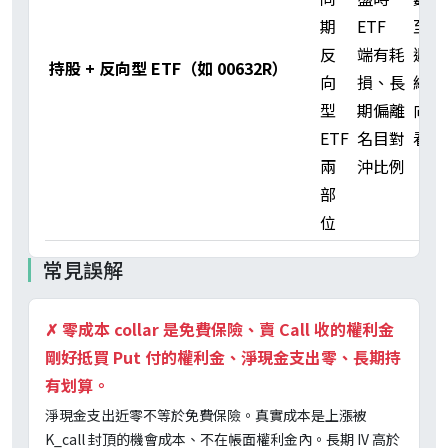
期
ETF
至數
反
端有耗
週短
持股 + 反向型 ETF（如 00632R）
向
損、長
線方
型
期偏離
向性
ETF
名目對
看空
兩
沖比例
部
位
常見誤解
✗
零成本 collar 是免費保險、賣 Call 收的權利金
剛好抵買 Put 付的權利金、淨現金支出零、長期持
有划算。
淨現金支出近零不等於免費保險。真實成本是上漲被
K_call 封頂的機會成本、不在帳面權利金內。長期 IV 高於