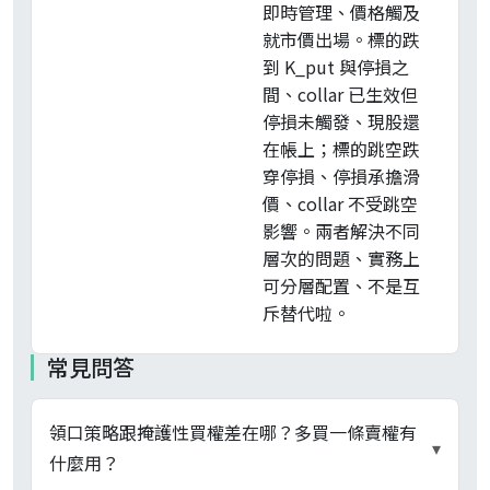
即時管理、價格觸及
就市價出場。標的跌
到 K_put 與停損之
間、collar 已生效但
停損未觸發、現股還
在帳上；標的跳空跌
穿停損、停損承擔滑
價、collar 不受跳空
影響。兩者解決不同
層次的問題、實務上
可分層配置、不是互
斥替代啦。
常見問答
領口策略跟掩護性買權差在哪？多買一條賣權有
▾
什麼用？