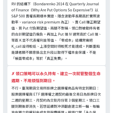
RV 的結構下（Bondarenko 2014 在 Quarterly Journal
of Finance《Why Are Put Options So Expensive?》以
S&P 500 賣權長期樣本實證、隱含波動率長期高於實際波
動率、variance risk premium 為正）、賣 Call 賺正期望
值、買 Put 付負期望值、兩腿不對稱、領口對被動持有者
的合計期望值仍偏負。再加上 Put 端 IV 通常高於 Call 端、
等距 K 並不代表權利金等值、「零成本」結構常需把
K_call 設得較低、上漲空間封得較死才能達成。判斷重點
是讀者願不願意換出主升段以取得下檔本金保護、不是
「帳面零成本」等於「真正免費」。
✗
領口策略可以永久持有、建立一次就管整個生命
週期、不用煩惱到期日。
不行。臺灣期貨交易所掛牌之選擇權商品有特定到期日：
股票選擇權與 ETF 選擇權之週契約最後交易日為掛牌日次
二週的星期三、月契約為交割月份第 3 個星期三。領口三
腿到期後即消失、若想延續對沖須翻倉建立新一輪、每輪
皆有獨立的權利金成本與稅費循環。把領口當「永久保