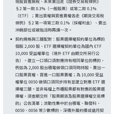
現股買進無稅、未來賣出走《證券交易稅條例》
§2 第一款 0.3%（一般股票）或第二款 0.1%
（ETF）；賣出買權與買進賣權各走《期貨交易稅
條例》§2 第一項第三款 0.1%（採權利金）、賣出
沖銷部位或被指派時再課一次。
契約規格與三腿配對：股票選擇權契約單位為標的
個股 2,000 股、ETF 選擇權契約單位為國內 ETF
10,000 受益權單位（境外 ETF 由期交所另行公
告）。建立一口領口須對應持有相同單位的標的，
例如為 2,000 股台積電做領口須同時持股、賣出一
口股票買權、買進一口股票賣權；為 10,000 受益
權單位 0050 做領口須同步持有並建立對應 ETF 選
擇權三腿。並非每檔上市櫃股票都有對應的股票選
擇權，須查期交所「股票期貨及股票選擇權交易標
的」公告清單；流動性集中於台積電、聯發科、
0050、0056 等少數標的，深價外履約價或遠月契