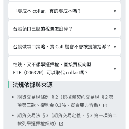
掩護性買權只有兩腿（持股 + 賣價外 Call）、上漲
「零成本 collar」真的零成本嗎？
▾
被封頂、下跌僅靠權利金緩衝、權利金通常僅占持
股市值 1% 到 3%、20% 大跌仍承擔 17% 到 19%
不是。淨現金支出近零只是表面成本、真實成本是
台股領口三腿的稅費怎麼算？
▾
損失。領口多加一條買價外 Put、下跌跌破 K_put
上漲被 K_call 封頂的機會成本、不在帳面權利金
後完全被對沖、最大損失鎖在「（K_put − 進場
內。Bondarenko 2014 在 Quarterly Journal of
三腿產生獨立稅費循環：現股賣出走《證券交易稅
台股做領口策略、賣 Call 腿會不會被提前指派？
▾
價） × 契約單位 ± 淨權利金」、付出的代價是買
Finance 之 S&P 500 賣權長期樣本實證、隱含波動
條例》§2 第一款 0.3%（一般股票）或第二款
Put 權利金部分抵銷賣 Call 收的權利金、淨權利金
率長期高於實際波動率、買 Put 付負期望值、賣
0.1%（ETF）；賣 Call 與買 Put 各走《期貨交易
不會。臺灣期貨交易所目前掛牌之選擇權商品（含
怕跌、又不想學選擇權，直接買反向型
可能近零（零成本 collar）或微負。把領口理解為
▾
Call 收正期望值、兩腿不對稱、領口對被動持有者
稅條例》§2 第一項第三款 0.1%（採權利金、買賣
TXO、TEO、TFO、股票選擇權、ETF 選擇權）皆
ETF（00632R）可以取代 collar 嗎？
「掩護性買權 + 保護性賣權兩腿合一」即可。
的合計期望值仍偏負。再加上台股 Put 端 IV 通常
雙方皆繳）、賣出沖銷部位或被指派時再課一次。
為歐式（European-style），僅得於到期日行使權
法規依據與來源
高於 Call 端、等距 K 並不代表權利金等值、「零成
手續費方面、現股按成交金額計、選擇權按口數
利、買方無法提前履約、賣方亦不會被提前指派。
不能直接取代、定位不同。反向型 ETF 採每日重設
本」結構常需把 K_call 設得較低、上漲空間封得較
計、兩邊計費基礎不同。被指派 + 想再買回的循環
領口三腿到期前不會被一腿打亂、無美式選擇權市
期貨交易稅條例 §2（選擇權契約交易稅 §2 第一
機制、追蹤指數的「每日反向報酬」、長期持有有
死才能達成。
要算進兩次證券交易稅與雙向手續費、不是「零成
場常見之「Early Assignment Risk」。到期日當天
項第三款、權利金 0.1%、買賣雙方皆繳）
波動耗損、投信公開說明書與商品基本資訊頁明列
本 collar 真的零稅」。
才由期交所對符合公告範圍之未沖銷價內部位自動
「不適合長期持有」、TWSE 將之分類為「股票槓
期貨交易法 §3（期貨交易定義，§3 第一項第二
以現金結算差額；賣 Call 腿與買 Put 腿皆採現金
反 ETF」、定位為數日至數週短線方向性看空工
款列舉選擇權契約）
結算、賣方持股不會被實物交付出去。