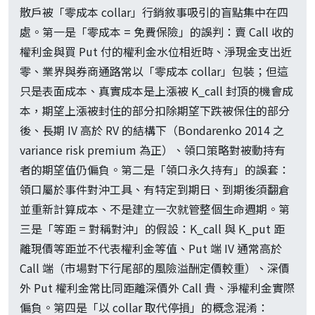
散戶被「零成本 collar」行銷敘事吸引的盲點集中在四
處。第一是「零成本 = 免費保險」的誤判：賣 Call 收的
權利金與買 Put 付的權利金水位相近時、淨現金支出近
零、業界與券商通路常以「零成本 collar」包裝；但這
只是表面成本、真實成本是上漲被 K_call 封頂的機會成
本，期望上漲被封住的部分扣除期望下跌被保住的部分
後、長期 IV 高於 RV 的結構下（Bondarenko 2014 之
variance risk premium 為正）、領口策略對被動持有
者的期望值仍偏負。第二是「領口永久持有」的誤套：
領口屬於事件對沖工具、有特定到期日、到期後須翻倉
並重新計算成本、不是建立一次就管整個生命週期。第
三是「等距 = 對稱對沖」的假設：K_call 與 K_put 距
離現價等距並不代表權利金等值、Put 端 IV 通常高於
Call 端（市場對下行尾部的風險溢酬定價較重）、深價
外 Put 權利金常比同距離深價外 Call 貴、淨權利金實際
偏負。第四是「以 collar 取代停損」的概念混淆：