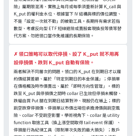
險」屬期限混淆、實務上每月或每季須重新計算 K_call 與
K_put 的權利金水位、根據當下 IV 結構與標的價位調整、
不是「設定一次就不動」的被動工具。長期持有需求若指
數型、考慮反向型 ETF 短線避險或賣股套現換投等債等替
代方案、勿把領口當作免維護的長期保險。
✗
領口策略可以取代停損、設了 K_put 就不用再
設停損價、跌到 K_put 自動有保險。
兩者解決不同層次的問題。領口的 K_put 在到期日才以履
約價結算差額、屬於「特定到期日的本金保護」；停損單
在價格觸及時市價賣出、屬於「即時方向性管理」。標的
跌至 K_put 與停損價之間時 collar 已生效但停損未觸發、
跌幅由買 Put 腿在到期日結算對沖、現股仍在帳上；標的
跳空跌穿停損價、停損單以市價出場但承擔滑價與跳空風
險、collar 不受跳空影響。學術視角下、collar 是 utility
function 取捨工具（換上漲空間取得 tail event 保護）、
停損是行為紀律工具（限制單次失敗的最大損失）；散戶