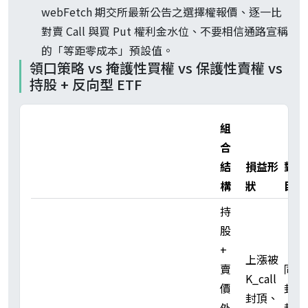
webFetch 期交所最新公告之選擇權報價、逐一比
對賣 Call 與買 Put 權利金水位、不要相信通路宣稱
的「等距零成本」預設值。
領口策略 vs 掩護性買權 vs 保護性賣權 vs
持股 + 反向型 ETF
組
合
結
損益形
對沖
構
狀
目的
持
股
+
上漲被
賣
同時
K_call
價
封頂
封頂、
外
封