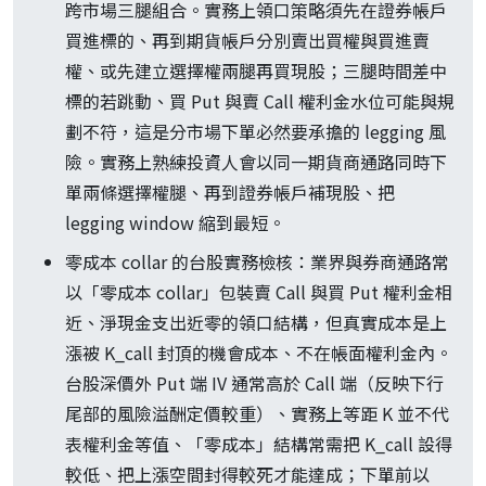
跨市場三腿組合。實務上領口策略須先在證券帳戶
買進標的、再到期貨帳戶分別賣出買權與買進賣
權、或先建立選擇權兩腿再買現股；三腿時間差中
標的若跳動、買 Put 與賣 Call 權利金水位可能與規
劃不符，這是分市場下單必然要承擔的 legging 風
險。實務上熟練投資人會以同一期貨商通路同時下
單兩條選擇權腿、再到證券帳戶補現股、把
legging window 縮到最短。
零成本 collar 的台股實務檢核：業界與券商通路常
以「零成本 collar」包裝賣 Call 與買 Put 權利金相
近、淨現金支出近零的領口結構，但真實成本是上
漲被 K_call 封頂的機會成本、不在帳面權利金內。
台股深價外 Put 端 IV 通常高於 Call 端（反映下行
尾部的風險溢酬定價較重）、實務上等距 K 並不代
表權利金等值、「零成本」結構常需把 K_call 設得
較低、把上漲空間封得較死才能達成；下單前以