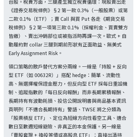
台股。稅費方面，三腿產生獨立稅費循環：現股賣出走
《證券交易稅條例》§2 第一款 0.3%（一般股票）或第
二款 0.1%（ETF）；賣 Call 與買 Put 各走《期貨交易
稅條例》§2 第一項第三款 0.1%（採權利金、買賣雙方
皆繳）、賣出沖銷部位或被指派時再課一次。歐式 + 自
動履約對 collar 三腿到期前形狀有正面助益、無美式
Early Assignment Risk。
領口策略的散戶替代方案分兩線。一線是「持股 + 反向
型 ETF（如 00632R）」搭配 hedge：簡單、流動性
高、無選擇權保證金壓力，但反向型 ETF 採每日重設機
制、追蹤指數的「每日反向報酬」而非長期累積報酬、
長期持有有波動耗損、投信公開說明書與商品基本資訊
頁明列「不適合長期持有」警語、TWSE 將之分類為
「股票槓反 ETF」、定位為短線方向性看空工具、適合
數日至數週短線避險、非真正的本金保護。另一線是
「賣股套現 + 換投等債或高股息 ETF」：直接出清持