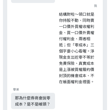
我
結構對啦～領口就是
你持股不動、同時賣
一口價外買權收權利
金、買一口價外賣權
付權利金、兩者相
抵；但「零成本」三
個字要小心看喔。淨
現金支出近零不等於
免費保險、真實成本
是上漲被買權履約價
封頂的機會成本、不
在帳面權利金裡面。
學弟
那為什麼券商會說零
成本？是不是噱頭？