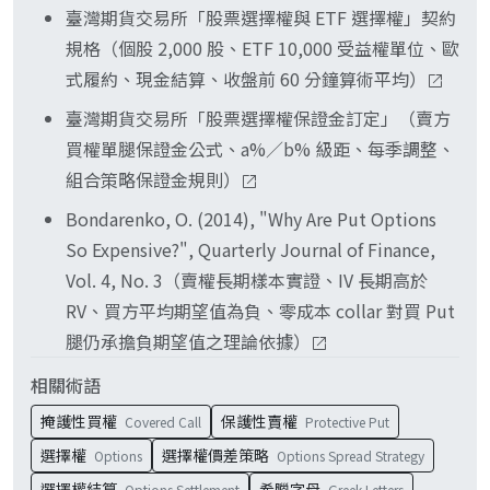
具。領口策略以 K_put 在到期日結算差額、屬鎖定
臺灣期貨交易所「股票選擇權與 ETF 選擇權」契約
特定到期日本金保護的「事件性對沖」工具。短線
規格（個股 2,000 股、ETF 10,000 受益權單位、歐
避險選反向型 ETF、特定到期日本金保護選領口、
式履約、現金結算、收盤前 60 分鐘算術平均）
徹底退出選賣股套現換投等債或高股息 ETF；三條
臺灣期貨交易所「股票選擇權保證金訂定」（賣方
路線解決的問題不同、可依持有 horizon 與 risk
買權單腿保證金公式、a%／b% 級距、每季調整、
tolerance 選用。
組合策略保證金規則）
Bondarenko, O. (2014), "Why Are Put Options
So Expensive?", Quarterly Journal of Finance,
Vol. 4, No. 3（賣權長期樣本實證、IV 長期高於
RV、買方平均期望值為負、零成本 collar 對買 Put
腿仍承擔負期望值之理論依據）
相關術語
掩護性買權
保護性賣權
Covered Call
Protective Put
選擇權
選擇權價差策略
Options
Options Spread Strategy
選擇權結算
希臘字母
Options Settlement
Greek Letters