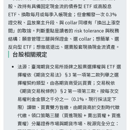
股、改持有具備固定現金流的債券型 ETF 或高股息
ETF、換取每月或每季入帳現金；但會觸發一次 0.3%
證交稅、且放棄主升段、與 collar 同樣有「換出上漲空
間」的取捨。判斷重點是讀者的 risk tolerance 與稅務
結構：願意管理三腿與保證金、選 collar；想簡單、選
反向型 ETF；想徹底退出、選賣股套現換現金流資產。
台股相關規定
法源：臺灣期貨交易所掛牌之股票選擇權與 ETF 選
擇權依《期貨交易法》§3 第一項第二款列舉之選
擇權契約類型，由各期貨商受託買賣；交易稅依
《期貨交易稅條例》§2 第一項第三款，按每次交
易權利金金額之千分之一（0.1%，現行採法定下
限）課徵、買賣雙方皆繳，由期貨商於交割時代徵
代繳。領口策略三腿（買進現股 + 賣出買權 + 買進
賣權）分屬證券市場與期貨市場、稅源完全分立：