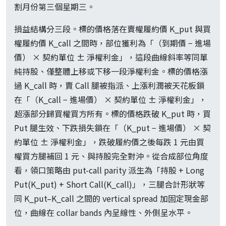
割月份第三個星期三。
損益結構分三段。標的價格落在賣權履約價 K_put 與買
權履約價 K_call 之間時，部位獲利為「（到期價 − 進場
價） × 契約單位 ± 淨權利金」，這段曲線斜率等同單
純持股、僅整體上移或下移一段淨權利金。標的價格漲
過 K_call 時，賣 Call 腿被指派、上漲利潤被天花板鎖
在「（K_call − 進場價） × 契約單位 ± 淨權利金」，
超漲部分歸買權買方所有。標的價格跌破 K_put 時，買
Put 腿生效、下跌損失鎖在「（K_put − 進場價） × 契
約單位 ± 淨權利金」，跌破履約價之後每跌 1 元由買
權買方腿補回 1 元、與持股完全對沖。從合成部位角度
看，領口策略由 put-call parity 派生為「持股 + Long
Put(K_put) + Short Call(K_call)」，三腿合計形狀等
同 K_put–K_call 之間的 vertical spread 加固定現金部
位，曲線在 collar bands 內呈線性、外側呈水平。