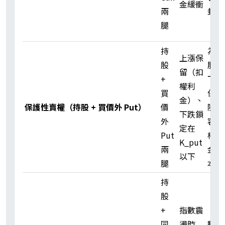
金緩衝
兩
封頂
腿
持
為持
上漲保
股
股買
留（扣
+
下跌
權利
買
保
金）、
保護性賣權（持股 + 買價外 Put）
價
險、
下跌鎖
外
容忍
定在
Put
權利
K_put
兩
金成
以下
腿
本
持
股
+
指數震
同
盪時
數日