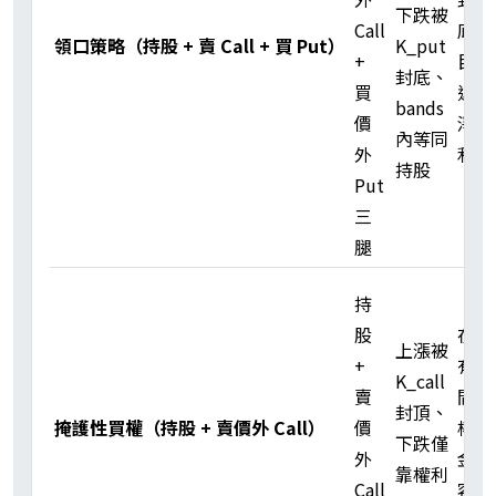
下跌被
Call
底、
領口策略（持股 + 賣 Call + 買 Put）
K_put
+
目標
封底、
買
近零
bands
價
淨權
內等同
外
利金
持股
Put
三
腿
持
股
在持
上漲被
+
有期
K_call
賣
間賺
封頂、
掩護性買權（持股 + 賣價外 Call）
價
權利
下跌僅
外
金、
靠權利
Call
容忍