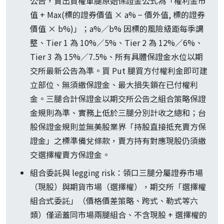
公告，賣出買權單腿原始保證金公式為「權利金市
值 + Max(標的證券價值 × a% − 價外值, 標的證券
價值 × b%)」；a%／b% 因標的風險級距每季調
整、Tier 1 為 10%／5%、Tier 2 為 12%／6%、
Tier 3 為 15%／7.5%、所有具體保證金水位以期
交所最新公告為準。買 Put 腿買方付權利金即可建
立部位、無須繳保證金、最大損失鎖在已付權利
金。三腿合計保證金以期交所公告之組合策略保證
金規則為準、實務上低於三腿分別計收之總和；台
股保證金規則並無美股業界「持股直接抵充賣方保
證金」之標準備兌條款，賣方持有對應現股仍須繳
交選擇權賣方保證金。
組合委託與 legging risk：領口三腿分屬證券市場
（現股）與期貨市場（選擇權），期交所「選擇權
組合式委託」（價格價差策略、跨式、勒式等六
類）僅涵蓋同市場兩腿組合、不含現股 + 選擇權的