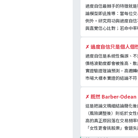
過度自信最棘手的特徵就是難
論模型即此推導：當每位交
例外。研究用功與過度自信
與直覺信心比對；若命中率
✗
過度自信只是個人個
過度自信是系統性偏誤、不是
價格波動度都會被推高、散戶淨報酬
實證驗證理論預測，高週轉
市場大樣本實證的結論不符
✗
既然 Barber-Od
這是把論文精細結論簡化後的常
（風險調整後）則低於女性
高的真正原因落在交易頻率
「女性更會挑股票」會錯失