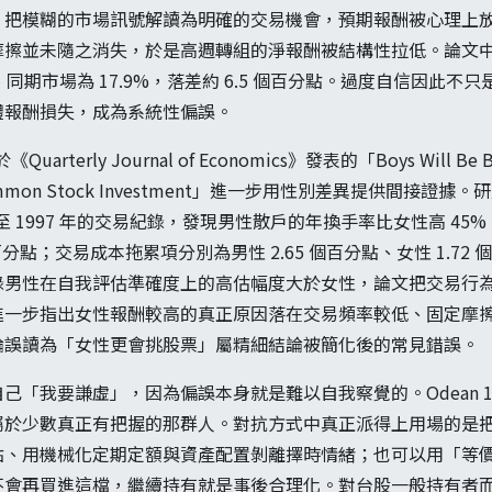
，把模糊的市場訊號解讀為明確的交易機會，預期報酬被心理上
摩擦並未隨之消失，於是高週轉組的淨報酬被結構性拉低。論文
%、同期市場為 17.9%，落差約 6.5 個百分點。過度自信因此
體報酬損失，成為系統性偏誤。
於《Quarterly Journal of Economics》發表的「Boys Will Be Bo
and Common Stock Investment」進一步用性別差異提供間
1991 至 1997 年的交易紀錄，發現男性散戶的年換手率比女性高 
百分點；交易成本拖累項分別為男性 2.65 個百分點、女性 1.72 個
錄男性在自我評估準確度上的高估幅度大於女性，論文把交易行
進一步指出女性報酬較高的真正原因落在交易頻率較低、固定摩
論誤讀為「女性更會挑股票」屬精細結論被簡化後的常見錯誤。
己「我要謙虛」，因為偏誤本身就是難以自我察覺的。Odean 1
屬於少數真正有把握的那群人。對抗方式中真正派得上用場的是
點、用機械化定期定額與資產配置剝離擇時情緒；也可以用「等
不會再買進這檔，繼續持有就是事後合理化。對台股一般持有者