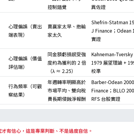
控制錯覺
異佐證
Shefrin-Statman 1
心理偏誤（賣出
賣贏家太早、抱輸
J Finance；Odean 
端表現）
家太久
實證
同金額虧損感受強
Kahneman-Tversky
心理偏誤（價值
度約為獲利的 2 倍
1979 展望理論 + 19
評估端）
（λ ≈ 2.25）
校準
年週轉率明顯高於
Barber-Odean 2000
行為頻率（可觀
市場平均、雙向稅
Finance；BLLO 20
察結果）
費長期侵蝕淨報酬
RFS 台股實證
究才有信心，這是專業判斷、不是過度自信。