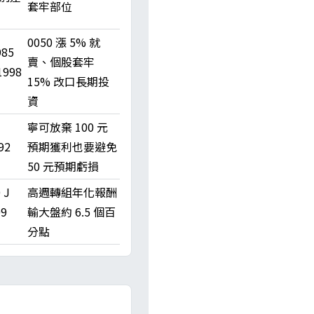
套牢部位
0050 漲 5% 就
985
賣、個股套牢
1998
15% 改口長期投
資
寧可放棄 100 元
92
預期獲利也要避免
50 元預期虧損
 J
高週轉組年化報酬
09
輸大盤約 6.5 個百
分點