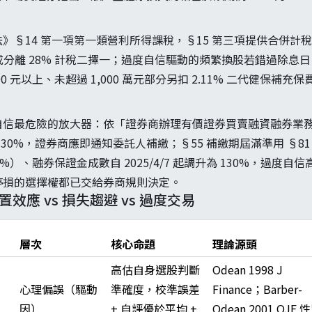
§14 第一項第一類營利所得課稅，§15 第三項提供合併計稅享
）或分離 28% 計稅二擇一；過度自信驅動的頻繁換股若錯過除息
00 元以上、未超過 1,000 萬元部分另扣 2.11% 二代健保補
信最危險的放大器：依「證券商辦理有價證券買賣融資融券業務
130%，證券商應即通知委託人補繳；§55 補繳期屆滿準用 §8
40%）、融券保證金成數自 2025/4/7 起調升為 130%，過度
停損的選擇權都已交給券商規則決定。
置效應 vs 損失趨避 vs 過度交易
層次
核心命題
理論源頭
高估自身選股判斷
Odean 1998 J
心理偏誤（驅動
準確度，校準誤差
Finance；Barber-
因）
+ 自評優於平均 +
Odean 2001 QJE