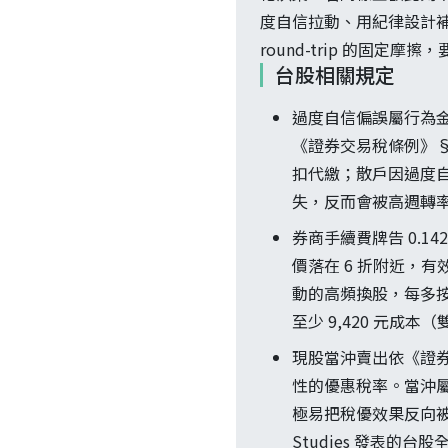
度自信拉動、用紀律設計
round-trip 的固定
台股相關規定
過度自信偏誤屬行為
《證券交易稅條例》§2
扣代繳；散戶因過度自
失，反而會被高週轉
券商手續費牌告 0.1
價落在 6 折附近，有效
動的高頻換股，每多按一次
至少 9,420 元成本（雙
現股當沖賣出依《證券交易稅
性的優惠稅率。當沖
極易把稅優效果反向被高頻成本
Studies 發表的