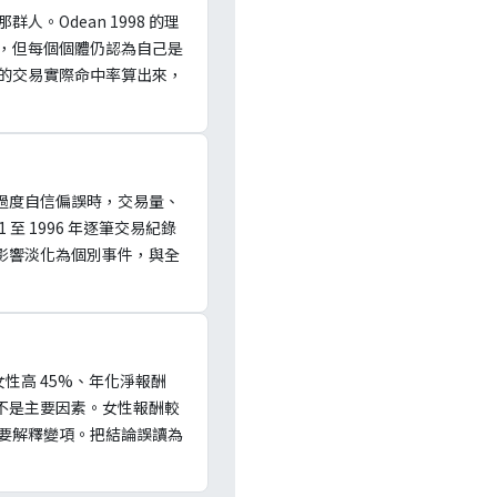
Odean 1998 的理
，但每個個體仍認為自己是
的交易實際命中率算出來，
有過度自信偏誤時，交易量、
1 至 1996 年逐筆交易紀錄
場影響淡化為個別事件，與全
女性高 45%、年化淨報酬
則不是主要因素。女性報酬較
要解釋變項。把結論誤讀為