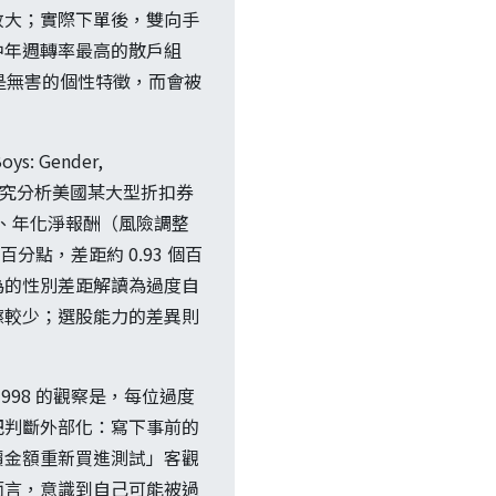
放大；實際下單後，雙向手
中年週轉率最高的散戶組
不只是無害的個性特徵，而會被
ys: Gender,
接證據。研究分析美國某大型折扣券
45%、年化淨報酬（風險調整
百分點，差距約 0.93 個百
為的性別差距解讀為過度自
擦較少；選股能力的差異則
998 的觀察是，每位過度
把判斷外部化：寫下事前的
價金額重新買進測試」客觀
而言，意識到自己可能被過