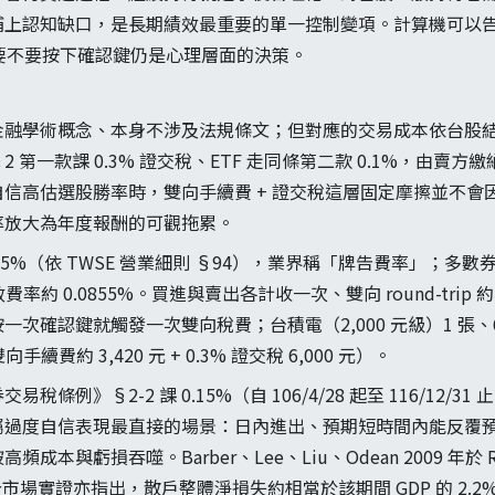
補上認知缺口，是長期績效最重要的單一控制變項。計算機可以
摩擦，要不要按下確認鍵仍是心理層面的決策。
金融學術概念、本身不涉及法規條文；但對應的交易成本依台股
 第一款課 0.3% 證交稅、ETF 走同條第二款 0.1%，由賣方
信高估選股勝率時，雙向手續費 + 證交稅這層固定摩擦並不會
率放大為年度報酬的可觀拖累。
425%（依 TWSE 營業細則 §94），業界稱「牌告費率」；多
費率約 0.0855%。買進與賣出各計收一次、雙向 round-tri
確認鍵就觸發一次雙向稅費；台積電（2,000 元級）1 張、6 折下
向手續費約 3,420 元 + 0.3% 證交稅 6,000 元）。
條例》§2-2 課 0.15%（自 106/4/28 起至 116/12/
屬過度自信表現最直接的場景：日內進出、預期短時間內能反覆
與虧損吞噬。Barber、Lee、Liu、Odean 2009 年於 Review
台股全市場實證亦指出，散戶整體淨損失約相當於該期間 GDP 的 2