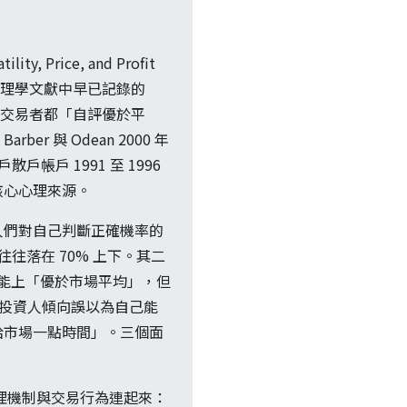
y, Price, and Profit
an 把心理學文獻中早已記錄的
每位交易者都「自評優於平
與 Odean 2000 年
 戶散戶帳戶 1991 至 1996
的核心心理來源。
）：人們對自己判斷正確機率的
往落在 70% 上下。其二
交易等技能上「優於市場平均」，但
覺）：投資人傾向誤以為自己能
給市場一點時間」。三個面
把心理機制與交易行為連起來：