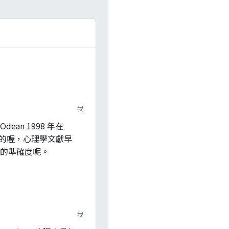
我
an 1998 年在
上提出來的喔，心理學文獻早
的準確度呢。
我