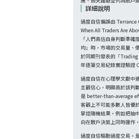
應、損失趨避並列為散戶
詳細說明
過度自信偏誤由 Terrance Odea
When All Traders
「人們高估自身判斷準確度」
均」時，市場的交易量、價格
於同期刊發表的「Trading Is
年逐筆交易紀錄實證驗證 O
過度自信在心理學文獻中通常
主觀信心，明顯高於該判斷
是 better-than-a
客觀上不可能多數人皆優於平均
掌控隨機結果，例如把抽
向在散戶決策上同時運作
過度自信驅動過度交易，是行