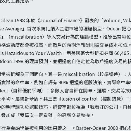
績效的主要拖累。
n 1998 年於《Journal of Finance》發表的「Volume, Volatilit
 Are Above Average」首次系統化納入金融市場的理論模型。Ode
（miscalibration）導入交易行為的理論模型，推導出當
波動度都會被推高、而散戶的預期淨報酬則被交易成本拉低。Barber 
 Hazardous to Your Wealth」用美國某大型折扣券商 66,465
dean 1998 的理論預測，並把過度自信定位為散戶過度交易
被拆解為三個面向。其一是 miscalibration（校準誤差
實際的命中率，例如自評有 90% 把握的選股決策，實際命中率往
verage effect（自評優於平均）：多數人會自評在開車、選股、
、屬統計矛盾。其三是 illusion of control（控制錯
中的明牌歸功於選股技巧、把套牢部位視為「我看好的公司、再
，疊加成「我這次一定看對」的高頻交易動機。
為金融學最被引用的因果鏈之一。Barber-Odean 2000 