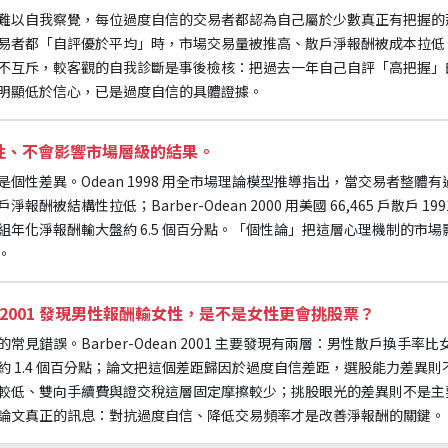
以自我察覺，每位過度自信的交易者都認為自己屬於少數真正有把握的那群人。
易者都「自評優於平均」時，市場交易量被推高、散戶淨報酬被成本拉低
不互斥，較客觀的自我診斷是事後檢核：把過去一年自己自評「高把握」
明顯低於信心，已是過度自信的具體證據。
性、不會影響市場層級的結果。
個性差異。Odean 1998 用全市場理論模型推導指出，當交易者整體
被結構性拉低；Barber-Odean 2000 用美國 66,465 戶散戶 199
組年化淨報酬輸大盤約 6.5 個百分點。「個性論」把這層心理機制的市
。
ean 2001 發現男性報酬輸女性，是不是女性更會挑股票？
見錯誤。Barber-Odean 2001 主要發現有兩層：男性散戶換手率比
約 1.4 個百分點；論文把這個差距歸因於過度自信差距，選股能力差異
較低、雙向手續費與證交稅這層固定摩擦較少；挑股眼光的差異則不是主
論文真正的訊息：對抗過度自信、降低交易頻率才是改善淨報酬的關鍵。