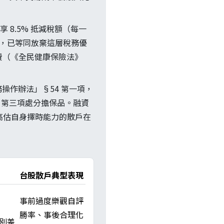
 8.5% 抵減稅額（每一
日，已等同放棄這層稅務優
充保費（《全民健康保險法》
操作辦法」§54 第一項，
1 第三項處分擔保品。融資
自信高估自身擇時能力的散戶在
台股散戶典型表現
事前過度樂觀自評
勝率、事後合理化
 性別差