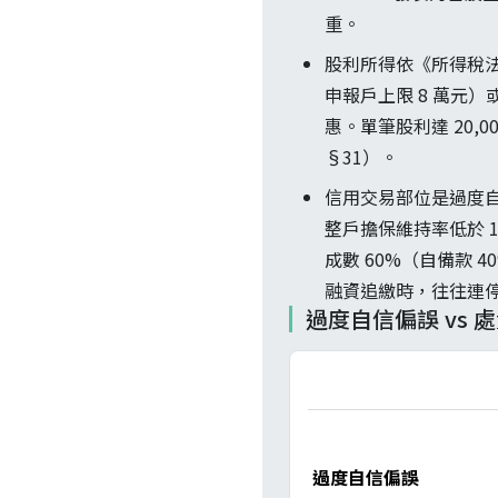
重。
股利所得依《所得稅法》
申報戶上限 8 萬元
惠。單筆股利達 20,0
§31）。
信用交易部位是過度自
整戶擔保維持率低於 
成數 60%（自備款 
融資追繳時，往往連
過度自信偏誤 vs 處
過度自信偏誤