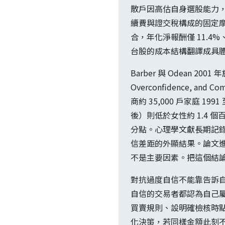
散戶因高估自身選股能力
續費與證交稅構成的固定
合，年化淨報酬僅 11.4
台股的成本結構翻譯成具
Barber 與 Odean 2001 年
Overconfidence, 
商約 35,000 戶家庭 
後）則低於女性約 1.4 個
分點。心理學文獻長期記
信差距的外顯結果。論文
不是主要因素。把這個結
對抗過度自信不能靠告訴自
自信的交易者都認為自己
買賣規則、設明確檢核時
化決策，若同樣金額此刻