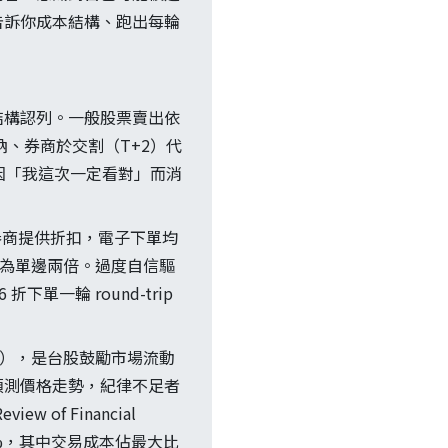
告訴你成本結構、跑出每輪
結構認列。一般股票賣出依
繳納、券商於交割（T+2）代
因「我這次一定看對」而消
數券商提供折扣，電子下單均
p 約為單邊兩倍。過度自信驅
單一輪 round-trip
31 止），是台股鼓勵市場流動
預測價格走勢，紀律不足者
 of Financial
.2%，其中交易成本佔最大比