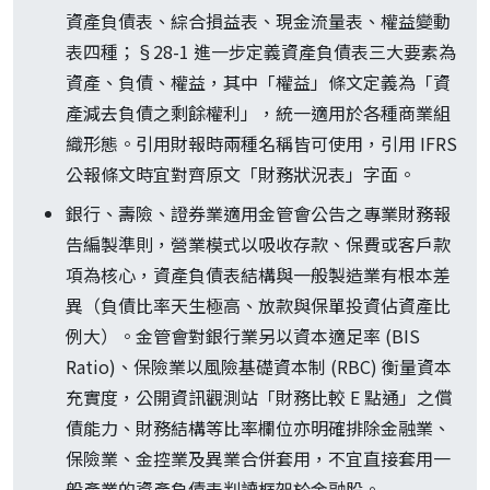
資產負債表、綜合損益表、現金流量表、權益變動
表四種；§28-1 進一步定義資產負債表三大要素為
資產、負債、權益，其中「權益」條文定義為「資
產減去負債之剩餘權利」，統一適用於各種商業組
織形態。引用財報時兩種名稱皆可使用，引用 IFRS
公報條文時宜對齊原文「財務狀況表」字面。
銀行、壽險、證券業適用金管會公告之專業財務報
告編製準則，營業模式以吸收存款、保費或客戶款
項為核心，資產負債表結構與一般製造業有根本差
異（負債比率天生極高、放款與保單投資佔資產比
例大）。金管會對銀行業另以資本適足率 (BIS
Ratio)、保險業以風險基礎資本制 (RBC) 衡量資本
充實度，公開資訊觀測站「財務比較 E 點通」之償
債能力、財務結構等比率欄位亦明確排除金融業、
保險業、金控業及異業合併套用，不宜直接套用一
般產業的資產負債表判讀框架於金融股。