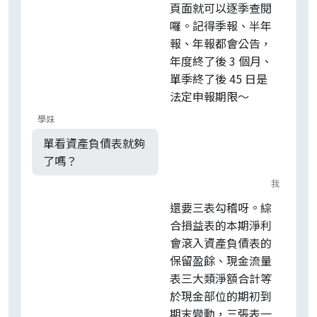
頁面就可以逐季查閱
囉。記得季報、半年
報、年報都會公告，
年度終了後 3 個月、
單季終了後 45 日是
法定申報期限～
學妹
單看資產負債表就夠
了嗎？
我
還要三表勾稽呀。綜
合損益表的本期淨利
會滾入資產負債表的
保留盈餘、現金流量
表三大類淨額合計等
於現金部位的期初到
期末變動，三張表一