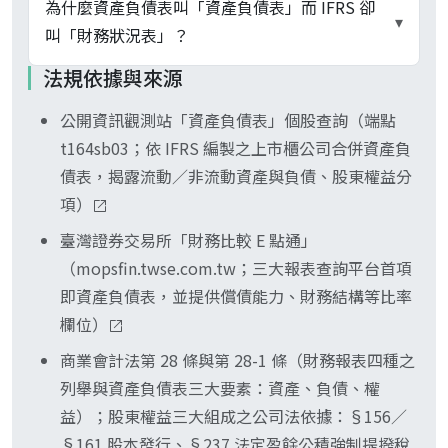
億元併購 B 公司、B 公司淨資產公允價值僅 70 億
不完全是。資產負債表流動資產項下「現金及約當
為什麼資產負債表叫「資產負債表」而 IFRS 卻
▾
（Shareholders' Equity）則為股份有限公司情境
元，差額 30 億元就以「商譽」入帳。商譽不攤銷
現金」涵蓋庫存現金、銀行存款、3 個月內到期之
叫「財務狀況表」？
（公司法語境）下強調股東對淨值請求權的稱呼，
但須每年進行減損測試，若被併公司事後績效不如
高流動性投資（如短期國庫券、商業本票）；非真
法規依據與來源
是台股上市櫃公司財報的主流用詞；IFRS 正體中文
預期、商譽可能一次性大額減損沖銷，會直接吃掉
正可隨時動用的部位（如指定用途之專戶資金、董
兩者指同一張報表、稱呼差異來自準則沿革。「資
版同樣採「權益」作為框架性名稱。
資產負債表股東權益。讀資產負債表時若商譽佔總
監事保證金、長期定存）會列在「受限制資產」或
公開資訊觀測站「資產負債表」個股查詢（端點
產負債表」（Balance Sheet）為傳統會計學與商
資產比例過高（例如超過 20%），要追問併購歷史
非流動資產項下。判斷公司即時動用能力，宜搭配
t164sb03；依 IFRS 編製之上市櫃公司合併資產負
業會計法（第 28 條）正式用語、強調「資產等於
與商譽減損紀錄。
現金比率（分子為現金及約當現金加短期投資，分
債表，揭露流動／非流動資產與負債、股東權益分
負債加權益」的平衡概念；「財務狀況表」
母為流動負債）、自由現金流近幾季表現一起看，
項）
（Statement of Financial Position）為 IFRS
光看「現金」數字會高估真實流動性。
2007 年改版後採用的正式名稱、強調該報表反映
臺灣證券交易所「財務比較 E 點通」
時點上的整體財務狀況。台股上市櫃公司依金管會
（mopsfin.twse.com.tw；三大報表查詢平台首項
發布之 IFRS 公報編製合併財報後，財報原文採
即資產負債表，並提供償債能力、財務結構等比率
「合併資產負債表」或「合併財務狀況表」，公開
欄位）
資訊觀測站個股查詢頁面與業界口語仍以「資產負
商業會計法第 28 條與第 28-1 條（財務報表四種之
債表」為主。
列舉與資產負債表三大要素：資產、負債、權
益）；股東權益三大組成之公司法依據：§156／
§161 股本發行、§237 法定盈餘公積強制提撥稅