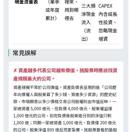
現金流量表
（單季
裡來、
三大類
CAPEX
或年度
用到哪
淨現金
內含成長
累計）
裡去
流入
性投資、
（流
忽略現金
出）
增資
常見誤解
✗
資產越多代表公司越有價值，挑股票時應該找資
產規模最大的公司。
資產規模不等於公司價值。資產負債表呈現的是「公司歷
年向債權人與股東募了多少錢、買進多少資源」的歷史紀
錄，市場願意以多少價格交易公司股權則由市值反映。一
家總資產 5,000 億元、但負債 4,000 億元、股東權益僅
1,000 億元的公司，扣完負債後股東能分到的淨值只剩
1,000 億；同期一家總資產 1,000 億元、負債僅 200 億元
的公司，股東淨值 800 億反而更紮實。挑股票要看的是股