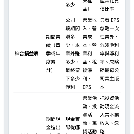
東權
產業比負
多少
益）
債比率
公司一
營業收
只看 EPS
段期間
入、營
忽略一次
期間業
賺多
業成
性業外、
績（單
少、本
本、營
混淆毛利
綜合損益表
季或年
業外賺
業利
率與淨利
度累
多少、
益、稅
率、忽略
計）
最終留
後淨
歸屬母公
下多少
利、
司業主版
淨利
EPS
本
營業活
把投資活
動、投
動現金流
資活
入當本業
期間現
現金實
動、籌
收入、忽
金進出
際從哪
資活動
略