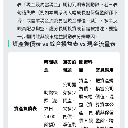
表「現金及約當現金」期初到期末變動數。若三表
勾稽失敗（例如本期淨利大幅成長但保留盈餘卻下
滑、或營業現金流為負但現金部位不減），多半反
映高配息掏空、處分長期投資或新借款挹注，要進
一步翻附註與股東權益變動表分辨原因。
資產負債表 vs 綜合損益表 vs 現金流量表
時間觀
回答的
關鍵科
念
問題
目
常見誤用
資產、
把資產規
公司握
負債、
模當公司
時點快
有多少
股東權
價值、混
照（結
資產、
益（資
算資本公
資產負債表
算日
欠多少
產 = 負
積與保留
24:00
負債、
債 + 股
盈餘、跨
餘額）
淨值剩