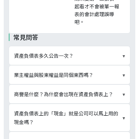
起看才不會被單一報
表的會計處理誤導
吧。
常見問答
資產負債表多久公告一次？
▾
依證券交易法第 36 條，上市櫃公司年度財報於會
業主權益與股東權益是同個東西嗎？
▾
計年度終了後 3 個月內公告（須經會計師查核簽
證、董事會通過及監察人承認）；第一季、第二
三者實質指同一塊，但用語來源不同。「業主權
商譽是什麼？為什麼會出現在資產負債表上？
▾
季、第三季財報於各季終了後 45 日內公告（須經
益」（Owner's Equity）為傳統會計學教科書與舊
會計師核閱及提報董事會）。完整資產負債表在這
版實務口語、涵蓋各種商業組織形態（含獨資、合
商譽是企業併購時「實際支付對價」高於「被併購
資產負債表上的「現金」就是公司可以馬上用的
▾
四個時點隨財報一起更新，可在公開資訊觀測站
夥、公司）的剩餘權益概念；現行商業會計法已統
方可辨認淨資產公允價值」的差額，會計上列為非
現金嗎？
「資產負債表」個股查詢頁面（端點 t164sb03）
一改採「權益」（定義為資產減去負債之剩餘權
流動資產項下的「無形資產」。例如 A 公司花 100
逐季查閱。
利），不再用「業主權益」字面。「股東權益」