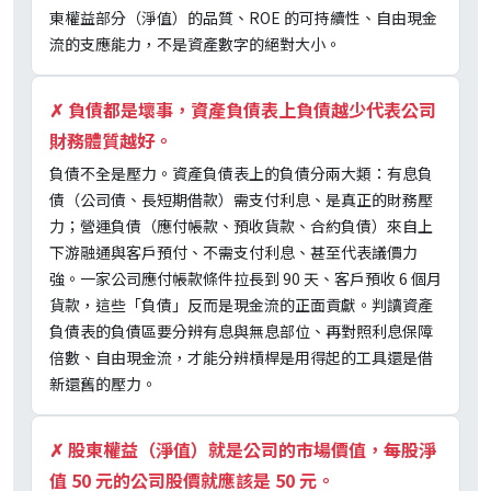
東權益部分（淨值）的品質、ROE 的可持續性、自由現金
流的支應能力，不是資產數字的絕對大小。
✗
負債都是壞事，資產負債表上負債越少代表公司
財務體質越好。
負債不全是壓力。資產負債表上的負債分兩大類：有息負
債（公司債、長短期借款）需支付利息、是真正的財務壓
力；營運負債（應付帳款、預收貨款、合約負債）來自上
下游融通與客戶預付、不需支付利息、甚至代表議價力
強。一家公司應付帳款條件拉長到 90 天、客戶預收 6 個月
貨款，這些「負債」反而是現金流的正面貢獻。判讀資產
負債表的負債區要分辨有息與無息部位、再對照利息保障
倍數、自由現金流，才能分辨槓桿是用得起的工具還是借
新還舊的壓力。
✗
股東權益（淨值）就是公司的市場價值，每股淨
值 50 元的公司股價就應該是 50 元。