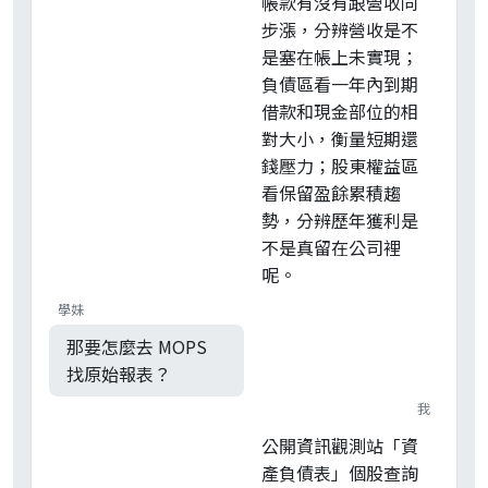
帳款有沒有跟營收同
步漲，分辨營收是不
是塞在帳上未實現；
負債區看一年內到期
借款和現金部位的相
對大小，衡量短期還
錢壓力；股東權益區
看保留盈餘累積趨
勢，分辨歷年獲利是
不是真留在公司裡
呢。
學妹
那要怎麼去 MOPS
找原始報表？
我
公開資訊觀測站「資
產負債表」個股查詢