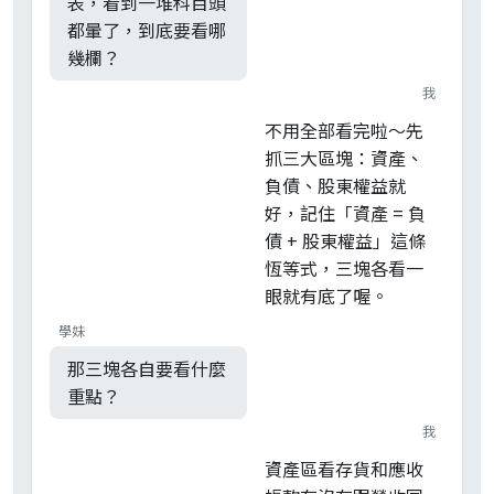
表，看到一堆科目頭
都暈了，到底要看哪
幾欄？
我
不用全部看完啦～先
抓三大區塊：資產、
負債、股東權益就
好，記住「資產 = 負
債 + 股東權益」這條
恆等式，三塊各看一
眼就有底了喔。
學妹
那三塊各自要看什麼
重點？
我
資產區看存貨和應收