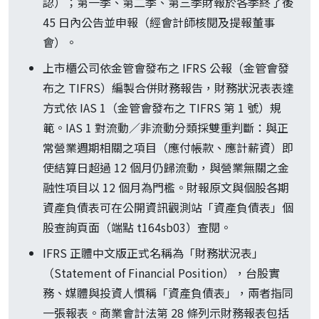
認）；第一季、第二季、第三季財報於各季終了後
45 日內公告並申報（經會計師核閱及提報董事
會）。
上市櫃公司依金管會發布之 IFRS 公報（金管會發
布之 TIFRS）編製合併財務報告，財務狀況表表達
方式依 IAS 1（金管會發布之 TIFRS 第 1 號）規
範。IAS 1 對流動／非流動分類採雙重判斷：與正
常營業週期相關之項目（應付帳款、應計薪資）即
使結算日超過 12 個月仍歸流動，與營業無關之金
融性項目以 12 個月為門檻。財報原文與個股各期
資產負債表可在公開資訊觀測站「資產負債表」個
股查詢頁面（端點 t164sb03）查閱。
IFRS 正體中文版正式名稱為「財務狀況表」
（Statement of Financial Position），台股實
務、媒體與投資人慣稱「資產負債表」，兩者指同
一張報表。商業會計法第 28 條列示財務報表包括