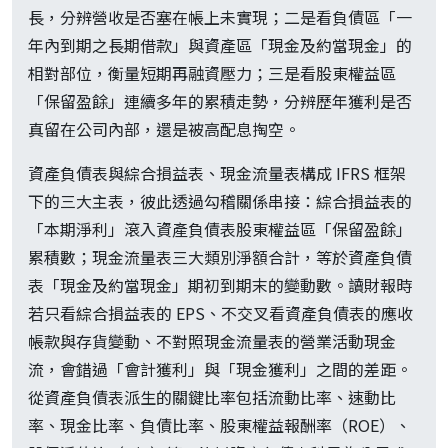
長，分辨營收是否塞在帳上未實現；二是看負債區「一
年內到期之長期借款」與資產區「現金及約當現金」的
相對部位，衡量短期再融資壓力；三是看股東權益區
「保留盈餘」連續多年的累積走勢，分辨歷年獲利是否
真留在公司內部，還是被高配息掏空。
資產負債表與綜合損益表、現金流量表構成 IFRS 框架
下的三大主表，彼此透過勾稽關係串接：綜合損益表的
「本期淨利」滾入資產負債表股東權益區「保留盈餘」
累積數；現金流量表三大類別淨額合計，等於資產負債
表「現金及約當現金」期初到期末的變動數。讀財報時
若只看綜合損益表的 EPS、不交叉看資產負債表的應收
帳款與存貨變動、不對照現金流量表的營業活動現金
流，會錯過「會計獲利」與「現金獲利」之間的差距。
從資產負債表派生的關鍵比率包括流動比率、速動比
率、現金比率、負債比率、股東權益報酬率（ROE）、