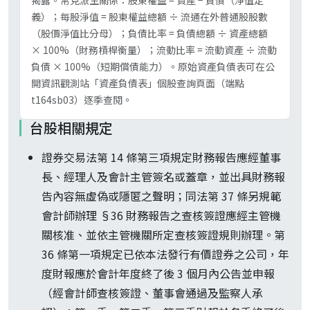
揭露。常見派生關係：股東權益 = 資產 − 負債（淨值定
義）；每股淨值 = 股東權益總額 ÷ 流通在外普通股股數
（股價淨值比分母）；負債比率 = 負債總額 ÷ 資產總額
× 100%（財務槓桿衡量）；流動比率 = 流動資產 ÷ 流動
負債 × 100%（短期償債能力）。原始資產負債表可在公
開資訊觀測站「資產負債表」個股查詢頁面（端點
t164sb03）逐季查閱。
台股相關規定
證券交易法第 14 條第三項規定財務報告應經董事
長、經理人及會計主管簽名或蓋章，並出具財務報
告內容無虛偽或隱匿之聲明；同法第 37 條另規範
會計師辦理 §36 財務報告之查核簽證應經主管機
關核准、並依主管機關所定查核簽證規則辦理。第
36 條第一項規定已依本法發行有價證券之公司，年
度財報應於會計年度終了後 3 個月內公告並申報
（經會計師查核簽證、董事會通過及監察人承