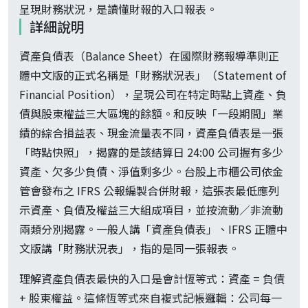
呈現財務狀況，是讀懂財報的入口報表。
詳細說明
資產負債表（Balance Sheet）在國際財務報導準則正
體中文版的正式名稱是「財務狀況表」（Statement of
Financial Position），呈現公司在特定時點上資產、負
債與股東權益三大區塊的餘額。和反映「一段期間」業
績的綜合損益表、現金流量表不同，資產負債表是一張
「時點快照」，揭露的是該結算日 24:00 公司握有多少
資產、欠多少負債、淨值剩多少。台股上市櫃公司依金
管會發布之 IFRS 公報編製合併財報，這張表最低應列
示資產、負債及權益三大組成項目，並按流動／非流動
兩類分別揭露。一般人講「資產負債表」、IFRS 正體中
文版講「財務狀況表」，指的是同一張報表。
理解資產負債表最快的入口是會計恆等式：資產 = 負債
+ 股東權益。這條恆等式來自複式記帳邏輯：公司每一