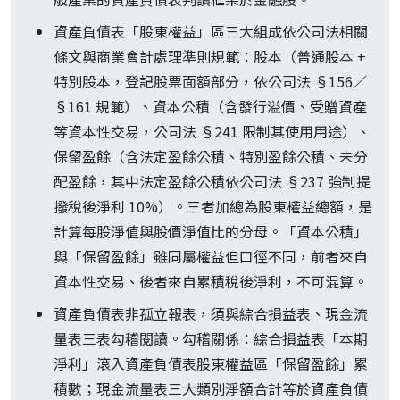
資產負債表「股東權益」區三大組成依公司法相關
條文與商業會計處理準則規範：股本（普通股本 +
特別股本，登記股票面額部分，依公司法 §156／
§161 規範）、資本公積（含發行溢價、受贈資產
等資本性交易，公司法 §241 限制其使用用途）、
保留盈餘（含法定盈餘公積、特別盈餘公積、未分
配盈餘，其中法定盈餘公積依公司法 §237 強制提
撥稅後淨利 10%）。三者加總為股東權益總額，是
計算每股淨值與股價淨值比的分母。「資本公積」
與「保留盈餘」雖同屬權益但口徑不同，前者來自
資本性交易、後者來自累積稅後淨利，不可混算。
資產負債表非孤立報表，須與綜合損益表、現金流
量表三表勾稽閱讀。勾稽關係：綜合損益表「本期
淨利」滾入資產負債表股東權益區「保留盈餘」累
積數；現金流量表三大類別淨額合計等於資產負債