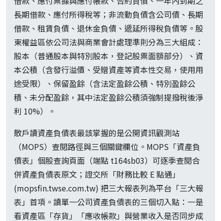
借款、應付票據與應付帳款、合約負債、一年內到期之
長期借款、應付所得稅等；非流動負債含公司債、長期
借款、租賃負債、退休金負債、遞延所得稅負債等。股
東權益區依公司法與商業會計處理準則分為三大組成：
股本（普通股本與特別股本，登記股票面額部分）、資
本公積（含發行溢價、受贈資產等資本性交易，使用用
途受限）、保留盈餘（含法定盈餘公積、特別盈餘公
積、未分配盈餘，其中法定盈餘公積須強制提撥稅後淨
利 10%）。
散戶讀資產負債表最該掌握的是公開資訊觀測站
（MOPS）查閱路徑與三個關鍵欄位。MOPS「資產負
債表」個股查詢頁面（端點 t164sb03）可逐季查閱合
併資產負債表原文；證交所「財務比較 E 點通」
(mopsfin.twse.com.tw) 把三大報表列為平台「三大報
表」首項。讀單一公司資產負債表的三個切入點：一是
看資產區「存貨」「應收帳款」與營業收入是否同步成