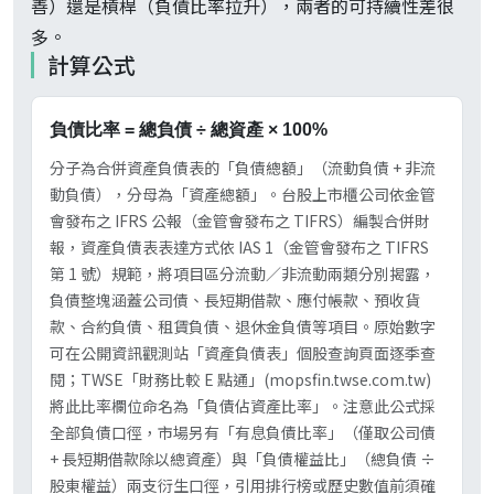
善）還是槓桿（負債比率拉升），兩者的可持續性差很
多。
計算公式
負債比率 = 總負債 ÷ 總資產 × 100%
分子為合併資產負債表的「負債總額」（流動負債 + 非流
動負債），分母為「資產總額」。台股上市櫃公司依金管
會發布之 IFRS 公報（金管會發布之 TIFRS）編製合併財
報，資產負債表表達方式依 IAS 1（金管會發布之 TIFRS
第 1 號）規範，將項目區分流動／非流動兩類分別揭露，
負債整塊涵蓋公司債、長短期借款、應付帳款、預收貨
款、合約負債、租賃負債、退休金負債等項目。原始數字
可在公開資訊觀測站「資產負債表」個股查詢頁面逐季查
閱；TWSE「財務比較 E 點通」(mopsfin.twse.com.tw)
將此比率欄位命名為「負債佔資產比率」。注意此公式採
全部負債口徑，市場另有「有息負債比率」（僅取公司債
+ 長短期借款除以總資產）與「負債權益比」（總負債 ÷
股東權益）兩支衍生口徑，引用排行榜或歷史數值前須確