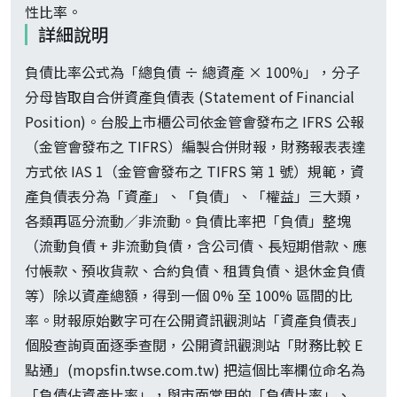
性比率。
詳細說明
負債比率公式為「總負債 ÷ 總資產 × 100%」，分子
分母皆取自合併資產負債表 (Statement of Financial
Position)。台股上市櫃公司依金管會發布之 IFRS 公報
（金管會發布之 TIFRS）編製合併財報，財務報表表達
方式依 IAS 1（金管會發布之 TIFRS 第 1 號）規範，資
產負債表分為「資產」、「負債」、「權益」三大類，
各類再區分流動／非流動。負債比率把「負債」整塊
（流動負債 + 非流動負債，含公司債、長短期借款、應
付帳款、預收貨款、合約負債、租賃負債、退休金負債
等）除以資產總額，得到一個 0% 至 100% 區間的比
率。財報原始數字可在公開資訊觀測站「資產負債表」
個股查詢頁面逐季查閱，公開資訊觀測站「財務比較 E
點通」(mopsfin.twse.com.tw) 把這個比率欄位命名為
「負債佔資產比率」，與市面常用的「負債比率」、