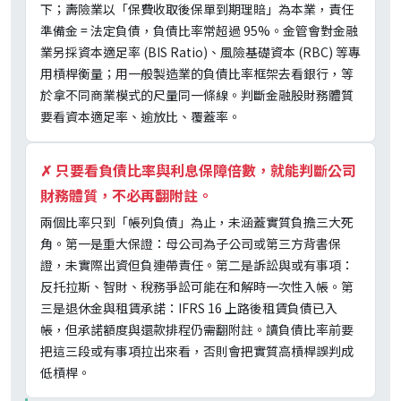
下；壽險業以「保費收取後保單到期理賠」為本業，責任
準備金 = 法定負債，負債比率常超過 95%。金管會對金融
業另採資本適足率 (BIS Ratio)、風險基礎資本 (RBC) 等專
用槓桿衡量；用一般製造業的負債比率框架去看銀行，等
於拿不同商業模式的尺量同一條線。判斷金融股財務體質
要看資本適足率、逾放比、覆蓋率。
✗
只要看負債比率與利息保障倍數，就能判斷公司
財務體質，不必再翻附註。
兩個比率只到「帳列負債」為止，未涵蓋實質負擔三大死
角。第一是重大保證：母公司為子公司或第三方背書保
證，未實際出資但負連帶責任。第二是訴訟與或有事項：
反托拉斯、智財、稅務爭訟可能在和解時一次性入帳。第
三是退休金與租賃承諾：IFRS 16 上路後租賃負債已入
帳，但承諾額度與還款排程仍需翻附註。讀負債比率前要
把這三段或有事項拉出來看，否則會把實質高槓桿誤判成
低槓桿。