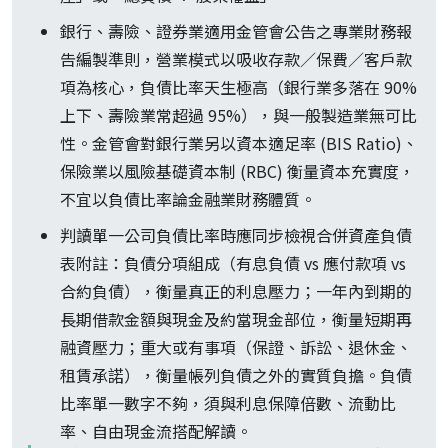
銀行、壽險、證券業適用金管會公告之專業財務報
告編製準則，營業模式以吸收存款／保費／客戶款
項為核心，負債比率天生極高（銀行業多落在 90%
上下、壽險業常超過 95%），與一般製造業無可比
性。金管會對銀行業另以資本適足率 (BIS Ratio)、
保險業以風險基礎資本制 (RBC) 衡量資本充實度，
不宜以負債比率論金融業財務體質。
判讀單一公司負債比率時應同步檢視合併資產負債
表附註：負債分項組成（有息負債 vs 應付款項 vs
合約負債），衡量真正的利息壓力；一年內到期的
長期借款金額與現金及約當現金部位，衡量短期再
融資壓力；重大或有事項（保證、訴訟、退休金、
租賃承諾），衡量帳列負債之外的實質負擔。負債
比率單一數字不夠，須與利息保障倍數、流動比
率、自由現金流搭配解讀。