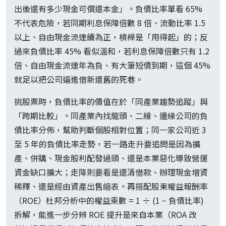
出後還有多少現金可償還本金」。負債比率單看 65%
不代表危險，若同期利息保障倍數 8 倍、流動比率 1.5
以上、自由現金流連續為正，槓桿是「用得起」的；反
過來負債比率 45% 看似溫和，若利息保障倍數只有 1.2
倍、自由現金流連年為負、有大筆短債到期，這個 45%
就足以把公司逼進借新還舊的死巷。
挑股票時，負債比率的價值在於「同產業趨勢追蹤」與
「跨期比較」。同產業內找龍頭、二線、邊緣公司的負
債比率分佈，幫助判斷個股相對位置；同一家公司近 3
至 5 年的負債比率走勢，若一路走升要追問是因為擴
產、併購、現金股利配發過頭、還是本業惡化導致營運
資金缺口擴大；走降則要看是還清借款、辦理現金增資
稀釋、還是經由資產出售縮表。再搭配股東權益報酬率
（ROE）杜邦分析中的權益乘數 = 1 ÷ (1 − 負債比率)
拆解，能進一步分辨 ROE 提升是來自本業（ROA 改