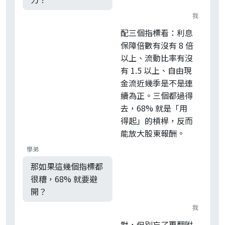
我
配三個指標看：利息
保障倍數有沒有 8 倍
以上、流動比率有沒
有 1.5 以上、自由現
金流近幾季是不是連
續為正。三個都過得
去，68% 就是「用
得起」的槓桿，反而
能放大股東報酬。
學弟
那如果這幾個指標都
很糟，68% 就要避
開？
我
對，但別忘了再翻附