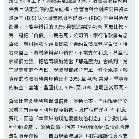
落在 90% 上下、壽險業常超過 95%，這是吸收存款與
保費 = 法定負債的產業結構，金管會對金融業另採資本
適足率 (BIS) 與保險業風險基礎資本 (RBC) 等專用槓桿
衡量，不能拿銀行的 92% 與製造業的 45% 同框比較。
第二是把「負債」一塊看死：公司債、銀行借款屬有息
負債，應付帳款、預收貨款、合約負債屬營運負債，後
者來自上下游融通與客戶預付、不需支付利息、甚至代
表議價力強，把這兩段加總當「都是壓力」會誤判。第
三是寫死健全門檻：學術與實務並無單一健全水準，輕
資產的軟體服務業負債比率 20% 至 40% 常見，重資產
的航空、營建、晶圓代工 50% 至 70% 也屬正常區間。
負債比率要與利息保障倍數、流動比率、自由現金流交
叉看才有意義。利息保障倍數 = 息前稅前淨利 ÷ 利息
費用，回答「本業賺的錢能覆蓋幾倍利息」；流動比率
= 流動資產 ÷ 流動負債，回答「短期到期的負債能否用
流動資產還掉」；自由現金流回答「扣完維護性資本支