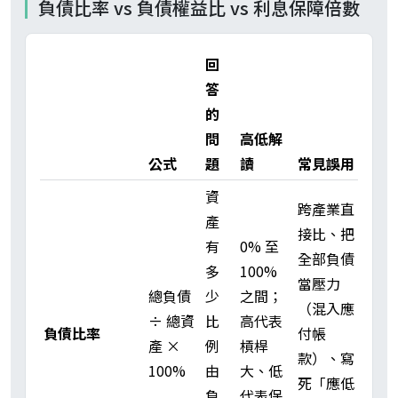
負債比率 vs 負債權益比 vs 利息保障倍數
回
答
的
問
高低解
公式
題
讀
常見誤用
資
跨產業直
產
接比、把
有
0% 至
全部負債
多
100%
當壓力
總負債
少
之間；
（混入應
÷ 總資
比
高代表
負債比率
付帳
產 ×
例
槓桿
款）、寫
100%
由
大、低
死「應低
負
代表保