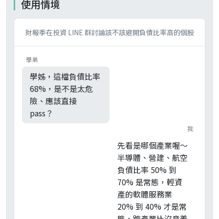
使用情境
財報季在投資 LINE 群討論該不該避開負債比率高的個股
學弟
學姊，這檔負債比率
68%，是不是太危
險、應該直接
pass？
我
先看是哪個產業喔～
半導體、營建、航空
負債比率 50% 到
70% 是常態，輕資
產的軟體服務業
20% 到 40% 才是常
態，跨產業比沒意義