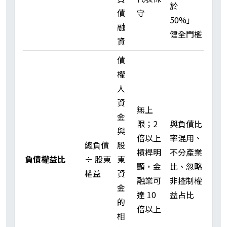
於
債
守
50%」
融
健全門檻
資
債
權
人
資
無上
金
限；2
與負債比
與
倍以上
率混用、
總負債
股
槓桿明
不分產業
負債權益比
÷ 股東
東
顯，金
比、忽略
權益
資
融業可
非控制權
金
達 10
益占比
的
倍以上
相