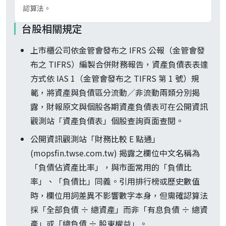
認算法。
台股相關規定
上市櫃公司依金管會發布之 IFRS 公報（金管會發
布之 TIFRS）編製合併財務報告，資產負債表表達
方式依 IAS 1（金管會發布之 TIFRS 第 1 號）規
範，將資產與負債區分流動／非流動兩類分別揭
露，財報原文與個股各期資產負債表可在公開資訊
觀測站「資產負債表」個股查詢頁面查閱。
公開資訊觀測站「財務比較 E 點通」
(mopsfin.twse.com.tw) 揭露之欄位中文名稱為
「負債佔資產比率」，與市面常用的「負債比
率」、「負債比」同義。引用排行榜或歷史數值
時，欄位用詞差異不影響數字本身，但需確認算法
採「全部負債 ÷ 總資產」而非「有息負債 ÷ 總資
產」或「總負債 ÷ 股東權益」。