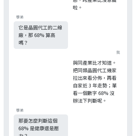
啦。
學弟
它是晶圓代工的二線
廠，那 68% 算高
嗎？
我
與同產業比才知道。
把同類晶圓代工幾家
拉出來看分佈，再看
自家近 3 年走勢；單
看一個數字 68% 沒
辦法下判斷呢。
學弟
那要怎麼判斷這個
68% 是健康還是壓
力？