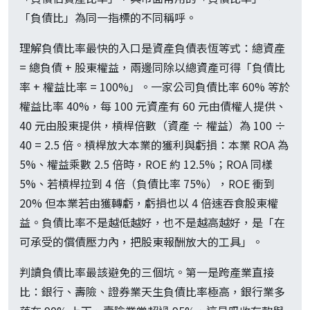
「負債比」為同一指標的不同稱呼。
理解負債比率最快的入口是資產負債表恆等式：總資產
= 總負債 + 股東權益，兩邊同除以總資產可得「負債比
率 + 權益比率 = 100%」。一家公司負債比率 60% 等於
權益比率 40%，每 100 元資產有 60 元由債權人提供、
40 元由股東提供，槓桿倍數（資產 ÷ 權益）為 100 ÷
40 = 2.5 倍。槓桿放大本業的獲利與虧損：本業 ROA 為
5%、權益乘數 2.5 倍時，ROE 約 12.5%；ROA 同樣
5%、若槓桿拉到 4 倍（負債比率 75%），ROE 衝到
20% 但本業若由獲轉虧，虧損也以 4 倍速吞食股東權
益。負債比率不是越低越好，也不是越高越好，是「在
可承受的償債壓力內，把股東報酬放大的工具」。
判讀負債比率最該避免的三個坑。第一是跨產業直接
比：銀行、壽險、證券業天生負債比率極高，銀行業多