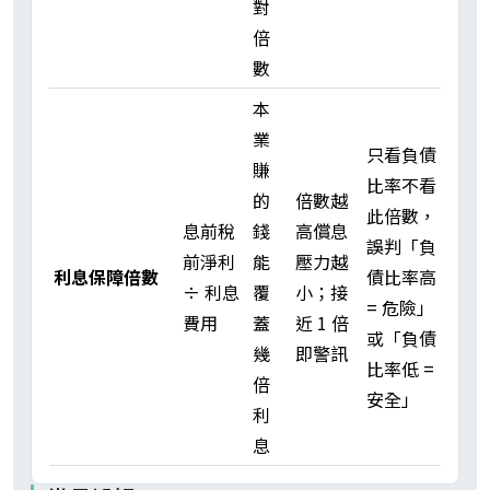
對
倍
數
本
業
只看負債
賺
比率不看
的
倍數越
此倍數，
息前稅
錢
高償息
誤判「負
前淨利
能
壓力越
利息保障倍數
債比率高
÷ 利息
覆
小；接
= 危險」
費用
蓋
近 1 倍
或「負債
幾
即警訊
比率低 =
倍
安全」
利
息