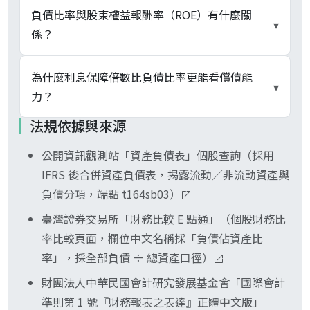
取公司債 + 長短期借款除以總資產，衡量真正的利
代工 50% 至 70% 也屬正常區間，銀行業 90% 上
不可以。銀行業以吸收存款進行放款為本業、存款
負債比率與股東權益報酬率（ROE）有什麼關
▾
息壓力。公開資訊觀測站揭露的「負債佔資產比
下、壽險業 95% 以上是產業結構性現象。健康的
= 法定負債；壽險業以保費收取後保單到期理賠為
係？
率」採全部負債算法。
槓桿能放大股東報酬，零負債並非最優解；判讀時
本業、責任準備金 = 法定負債。兩者全產業負債比
要與同產業比、看自家 3 至 5 年趨勢，並搭配利息
率天生極高，與一般製造業無可比性。金管會對金
透過杜邦分析串起來。權益乘數 = 總資產 ÷ 股東
為什麼利息保障倍數比負債比率更能看償債能
▾
保障倍數與自由現金流交叉看。
融業另採資本適足率 (BIS Ratio)、風險基礎資本
權益 = 1 ÷ (1 − 負債比率)；ROE = ROA × 權益乘
力？
(RBC) 衡量資本充實度，判斷金融股財務體質應改
數。負債比率 60% 對應權益乘數 2.5 倍，ROA 5%
法規依據與來源
看這些專用指標。
時 ROE 為 12.5%；負債比率 75% 對應乘數 4 倍，
負債比率衡量「資產有多少比例由負債融資」，是
ROA 同樣 5% 時 ROE 衝到 20%。但槓桿同時放大
公開資訊觀測站「資產負債表」個股查詢（採用
存量概念；利息保障倍數 = 息前稅前淨利 ÷ 利息
虧損，本業由獲轉虧時負債比率高的公司 ROE 下
IFRS 後合併資產負債表，揭露流動／非流動資產與
費用，衡量「本業賺的錢能覆蓋幾倍利息」，是流
殺速度也更快，要分辨 ROE 來自本業還是槓桿。
負債分項，端點 t164sb03）
量概念。負債比率 65% 但利息保障倍數 8 倍代表
槓桿用得起；負債比率 45% 但倍數只有 1.2 倍代
臺灣證券交易所「財務比較 E 點通」（個股財務比
表本業已無力負擔償息壓力。兩者搭配流動比率、
率比較頁面，欄位中文名稱採「負債佔資產比
自由現金流才完整。
率」，採全部負債 ÷ 總資產口徑）
財團法人中華民國會計研究發展基金會「國際會計
準則第 1 號『財務報表之表達』正體中文版」