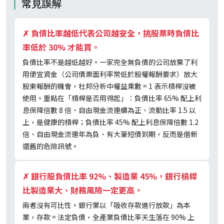
常見誤解
✗
負債比率越低代表公司越安全，挑股票時負債比
率低於 30% 才能買。
負債比率不是越低越好。一家完全無負債的公司放棄了利
用便宜資金（公司債票面利率常低於股權報酬要求）放大
股東報酬的機會，杜邦分析中權益乘數 = 1 表示槓桿沒被
使用。重點在「槓桿是否用得起」：負債比率 65% 配上利
息保障倍數 8 倍、自由現金流連續為正、流動比率 1.5 以
上，是健康的槓桿；負債比率 45% 配上利息保障倍數 1.2
倍、自由現金流連年為負、有大筆短債到期，反而是借新
還舊的危險訊號。
✗
銀行股負債比率 92%、製造業 45%，銀行槓桿
比製造業大、財務風險一定更高。
兩者沒有可比性。銀行業以「吸收存款進行放款」為本
業，存款 = 法定負債，全產業負債比率天生落在 90% 上