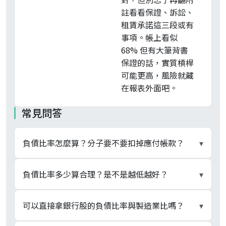
註看看保證、訴訟、
租賃承諾這三段或有
事項。帳上看似
68% 但有大筆背書
保證的話，實質槓桿
可能更高，風險就藏
在報表外面吧。
常見問答
負債比率怎麼算？分子要不要扣掉應付帳款？
▾
官方口徑採「總負債 ÷ 總資產 × 100%」，分子
負債比率多少算合理？是不是越低越好？
▾
涵蓋全部負債（流動 + 非流動），含公司債、長短
期借款、應付帳款、預收貨款、合約負債、租賃負
沒有單一健全門檻，要看產業。輕資產的軟體服務
可以直接拿銀行股的負債比率與製造業比嗎？
▾
債、退休金負債等。市場另有「有息負債比率」僅
業 20% 至 40% 常見，重資產的航空、營建、晶圓