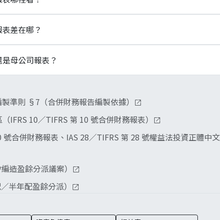
持股過半通常構成控制，但透過契約安排實質主導，未過半也可
不屬於母公司的外部股東那部分權益。合併資產負債表把它單獨
報表差在哪？
控制權益的當期損益，與歸屬於母公司業主的部分分開呈現。
項併起來看；母公司個別（個體）報表只看母公司這個法律個體
還是母公司報表？
表的本期損益會等於合併報表中歸屬於母公司業主的分攤數，數
司發放，以母公司財務報表的可分配盈餘為基礎提出分派議案。
製準則 §7（合併財務報告編製依據）
得出來，所以看股利來源要回到母公司個別報表。
（IFRS 10／TIFRS 第 10 號合併財務報表）
 第 10 號合併財務報表、IAS 28／TIFRS 第 28 號權益法投資
事會編造盈餘分派議案）
季配／半年配盈餘分派）