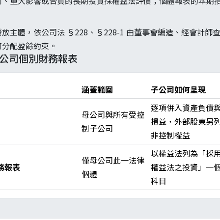
制、重大影響或合資的長期投資採權益法評價；個體報表的本期
。
放主體，依公司法 §228、§228-1 由董事會編造、經會計
可分配盈餘約束。
 母公司個別財務報表
涵蓋範圍
子公司如何呈現
逐項併入資產負債
母公司與所有受控
損益，外部股東另
制子公司
非控制權益
以權益法列為「採
僅母公司此一法律
務報表
權益法之投資」一
個體
科目