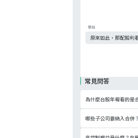
學妹
原來如此，那配股利
常見問答
為什麼台股年報看的是
因為法規規定，有子公司
哪些子公司要納入合併
單一經濟個體，才看得
看「控制」概念，不是
非控制權益是什麼？在