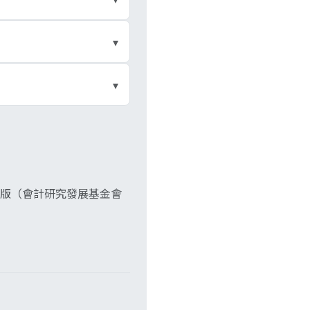
能要併。
列在權益項下，綜合損益
▾
，對子公司投資用權益法
▾
字相通但範圍不同。
子公司賺的錢若沒以股利
正體中文版（會計研究發展基金會