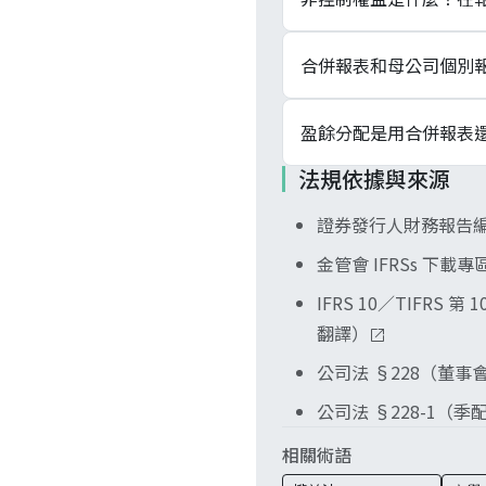
力運用權力影響報酬。
非控制權益是子公司中
合併報表和母公司個別
表也單獨揭露歸屬於非
合併報表把整個集團逐
盈餘分配是用合併報表
列成一個科目。個體報
法規依據與來源
看母公司。股利由母公
證券發行人財務報告編
匯回，母公司不一定配
金管會 IFRSs 下載專區
IFRS 10／TIFRS
翻譯）
公司法 §228（董
公司法 §228-1（
相關術語