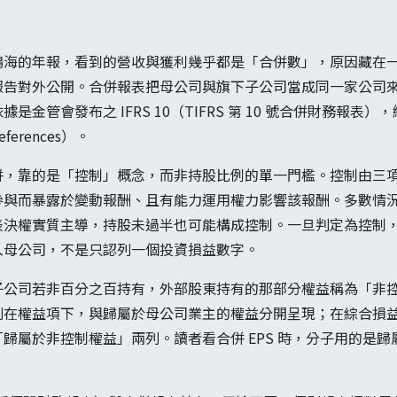
。
鴻海的年報，看到的營收與獲利幾乎都是「合併數」，原因藏在
報告對外公開。合併報表把母公司與旗下子公司當成同一家公司
是金管會發布之 IFRS 10（TIFRS 第 10 號合併財務報表
erences）。
併，靠的是「控制」概念，而非持股比例的單一門檻。控制由三
參與而暴露於變動報酬、且有能力運用權力影響該報酬。多數情
表決權實質主導，持股未過半也可能構成控制。一旦判定為控制
入母公司，不是只認列一個投資損益數字。
子公司若非百分之百持有，外部股東持有的那部分權益稱為「非
列在權益項下，與歸屬於母公司業主的權益分開呈現；在綜合損
歸屬於非控制權益」兩列。讀者看合併 EPS 時，分子用的是
。