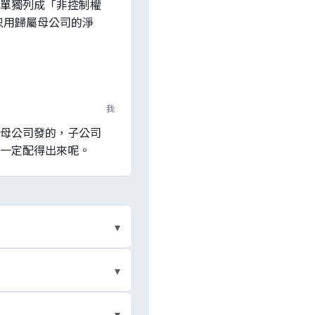
單獨列成「非控制權
候只用歸屬母公司的淨
我
母公司發的，子公司
一定配得出來呢。
▾
母公司與受控制子公司視為
▾
、暴露於變動報酬、有能
▾