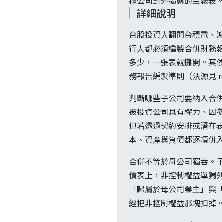
櫃公司對外揭露的主報表
詳細說明
台股投資人翻開台積電、
行人都必須編製合併財務
多少，一張表就攤開。其依據
務報告編製準則（法源見 ref
判斷哪些子公司要納入合
被投資公司具有權力、因
但若透過契約安排或潛在
本、資產與負債都逐項併
合併不等於母公司獨吞。
債表上，非控制權益單獨
「歸屬於母公司業主」與「
經把非控制權益那塊扣掉