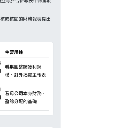
損益等於合併報表中歸屬於
師查核或核閱的財務報表提出
主要用途
與
看集團整體獲利規
列
模、對外揭露主報表
用
看母公司本身財務、
個
盈餘分配的基礎