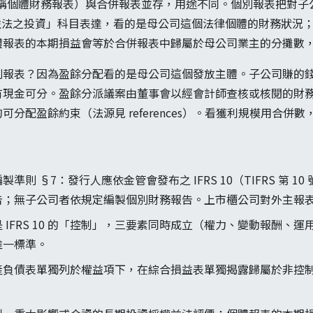
 下稱個體財務報表）與合併報表並存，用途不同。個別報表把對
用權益法之投資」科目表達，看的是母公司這個法律個體的財務狀況
體報表的本期損益會等於合併報表中歸屬於母公司業主的分攤數
別報表？因為盈餘分配看的是母公司這個發放主體。子公司賺的
有現金可分。盈餘分派議案由董事會以經會計師查核或核閱的財
分配盈餘約束（法源見 references）。看獲利規模用合併
。
準則 §7：發行人應依金管會發布之 IFRS 10（TIFRS 第 
告；無子公司者依規定編製個別財務報告。上市櫃公司對外主報
 IFRS 10 的「控制」，三要素同時成立（權力、變動報酬、
唯一標準。
產負債表單獨列於權益項下，在綜合損益表單獨揭露歸屬於非控
。