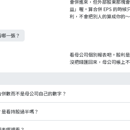
會併進來，但外部股東那塊會
益」喔。算合併 EPS 的時
利，不會把別人的算成你的～
看哪一張？
看母公司個別報表吧。股利是
沒把錢匯回來，母公司帳上不
合併數而不是母公司自己的數字？
的發行人要依 IFRS 10 編製合併財務報告對外公開。合併把
？是看持股過半嗎？
出集團整體的營收與獲利規模。
單純的持股門檻。控制需三要素同時成立：對被投資公司有權力
報表哪裡看？