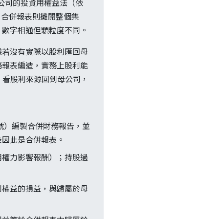
子公司的投資用權益法（依
；合併報表則攤開整個集
，數字相通但顆粒度不同。
錢若沒有實際以股利匯回母
務報表編造，實務上股利能
數，看股利來源回到母公司，
10 號）編製合併財務報告，並
表因此是合併報表。
運用權力影響報酬）；持股過
制權益的損益，與歸屬於母