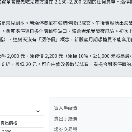
元的買單會優先吃完賣方掛在 2,150–2,200 之間的任何賣單。
弱是常見劇本。若漲停買單在強勢時段已成交、午後賣壓湧出跌
。鎖死漲停隔日多伴隨跳空缺口，留倉者承受隔夜風險。初次上市
3/1 起），這幾天沒有「漲停價」概念，新股蜜月期想搶買不能套
,000 元、漲停價 2,200 元（漲幅 10%，≥1,000 元股票
手續費 6 折、最低 20 元。可自由修改參數試試看，看撮合到漲停價的成
買入手續費
賣出手續費
賣出價格
證券交易稅