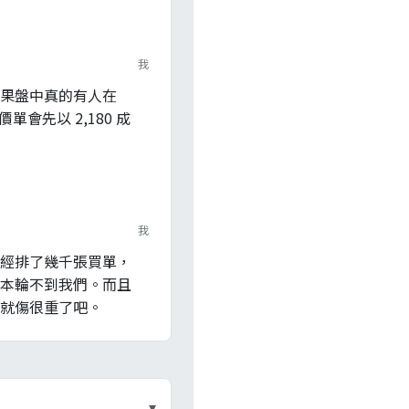
我
果盤中真的有人在
限價單會先以 2,180 成
我
經排了幾千張買單，
本輪不到我們。而且
就傷很重了吧。
▾