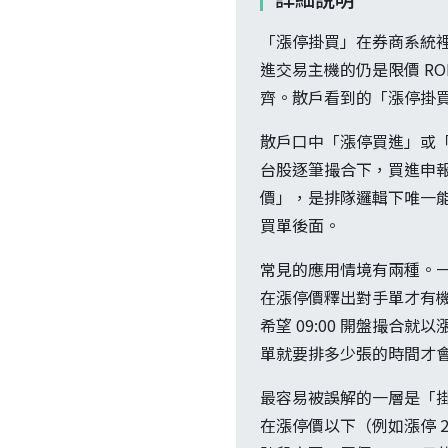
「漲停掛買」在券商系統
進交易主機的仍是限價 RO
齊。散戶看到的「漲停掛買」
散戶口中「漲停買進」或「
台股逐筆撮合下，買進申
價」，是排隊邏輯下唯一
買單後面。
常見的應用情境有兩種。
在漲停價釋出對手單才有機會
希望 09:00 開盤撮
單就要排多少張的時間才
最容易被誤解的一層是「掛
在漲停價以下（例如漲停 2,2