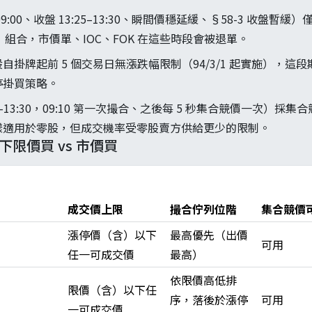
:00、收盤 13:25–13:30、瞬間價穩延緩、§58-3 收盤暫緩
D」組合，市價單、IOC、FOK 在這些時段會被退單。
自掛牌起前 5 個交易日無漲跌幅限制（94/3/1 起實施），這
停掛買策略。
–13:30，09:10 第一次撮合、之後每 5 秒集合競價一次）採集
樣適用於零股，但成交機率受零股賣方供給更少的限制。
下限價買 vs 市價買
成交價上限
撮合佇列位階
集合競價
漲停價（含）以下
最高優先（出價
可用
任一可成交價
最高）
依限價高低排
限價（含）以下任
序，落後於漲停
可用
一可成交價