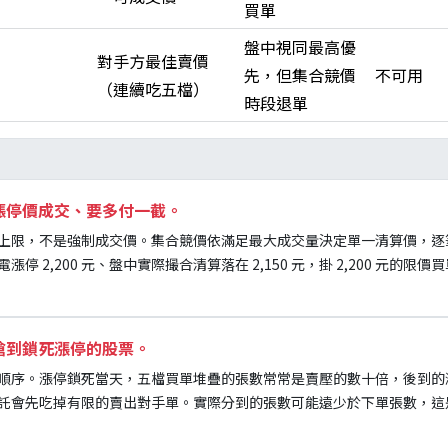
買單
盤中視同最高優
對手方最佳賣價
先，但集合競價
不可用
（連續吃五檔）
時段退單
漲停價成交、要多付一截。
上限，不是強制成交價。集合競價依滿足最大成交量決定單一清算價，逐
 2,200 元、盤中實際撮合清算落在 2,150 元，掛 2,200 元的限價買
搶到鎖死漲停的股票。
順序。漲停鎖死當天，五檔買單堆疊的張數常常是賣壓的數十倍，後到的
託會先吃掉有限的賣出對手單。實際分到的張數可能遠少於下單張數，這