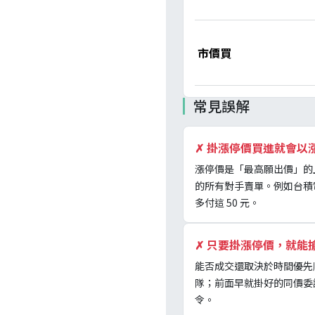
市價買
常見誤解
✗
掛漲停價買進就會以
漲停價是「最高願出價」的
的所有對手賣單。例如台積電漲停
多付這 50 元。
✗
只要掛漲停價，就能
能否成交還取決於時間優先
隊；前面早就掛好的同價委
令。