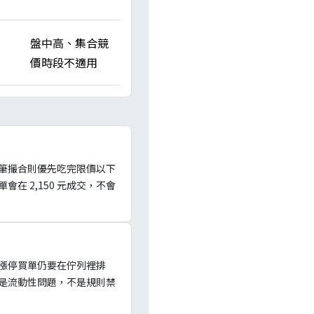
盤中高、集合競
價時段不適用
筆撮合則優先吃完限價以下
單會在 2,150 元成交，不會
漲停買單仍要在佇列裡排
是流動性問題，不是規則禁