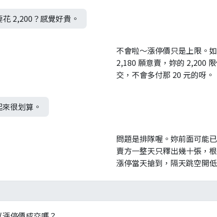
要花 2,200？感覺好貴。
不會啦～漲停價只是上限。如
2,180 願意賣，妳的 2,200 
交，不會多付那 20 元的呀。
起來很划算。
問題是排隊喔。妳前面可能已
賣方一整天只釋出幾十張，根
漲停當天搶到，隔天跳空開低
以漲停價成交嗎？