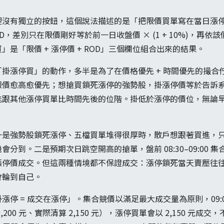
裡沒有獨立的按鈕，這個說法描述的是「把限價買單寫在當日漲
D，差別只在限價剛好等於前一日收盤價 × (1 + 10%)，再
是「限價 + 漲停價 + ROD」三個欄位組合出來的結果。
掛漲停買」的動作，多半是為了在價格優先 + 時間優先的撮合
報價愈高愈優先；想搶買鎖死漲停的強勢股，掛漲停價等於告訴
能跟其他漲停買單比時間先後的位階。掛低於漲停的價位，無論
一是強勢股鎖死漲停、五檔買單堆得很厚時，散戶想跟著買進，
分到。二是預期次日跳空開高的搶單，盤前 08:30–09:00 
合就以漲停價成交。但這兩種情境都不保證成交：漲停鎖死當天賣壓
會輪到自己。
漲停 = 成交在漲停」。集合競價以滿足最大成交量為原則，09:
00 元、實際清算 2,150 元），漲停買單會以 2,150 元成交