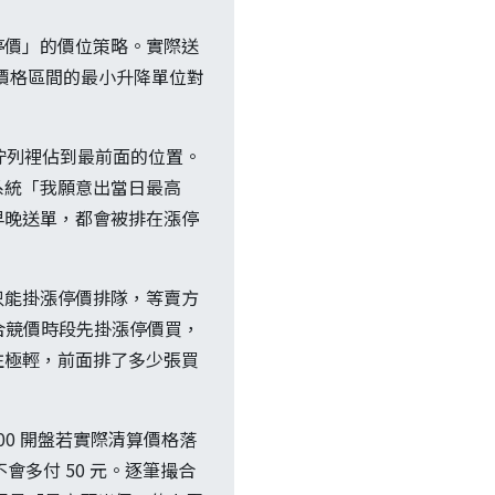
停價」的價位策略。實際送
依該價格區間的最小升降單位對
佇列裡佔到最前面的位置。
系統「我願意出當日最高
早晚送單，都會被排在漲停
只能掛漲停價排隊，等賣方
集合競價時段先掛漲停價買，
往往極輕，前面排了多少張買
00 開盤若實際清算價格落
，不會多付 50 元。逐筆撮合