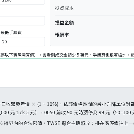
投資成本
損益金額
最低手續費
報酬率
（漲停以下實際清算價），會看到成交金額少 5 萬元、手續費也跟著縮水，這
收盤參考價 × (1 + 10%)，依該價格區間的最小升降單位對齊；
000 元 tick 5 元），0050 前收 90 元時漲停為 99 元（50–100 元
% 邊界內的合法限價，TWSE 撮合主機照收；掛在漲停價往上一檔
。