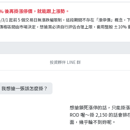
0% 後再掛漲停價，就能跟上漲勢。
4/3/1 起前 5 個交易日無漲跌幅限制，這段期間不存在「漲停價」概念
價格區間由市場決定，想搶買必須自行評估合理上限，套用整股 ±10% 
投資夥伴 LINE 群
，我想搶一張該怎麼掛？
想搶鎖死漲停的話，只能掛漲停 
ROD 喔～掛 2,150 的話會排
面，幾乎輪不到妳呢。