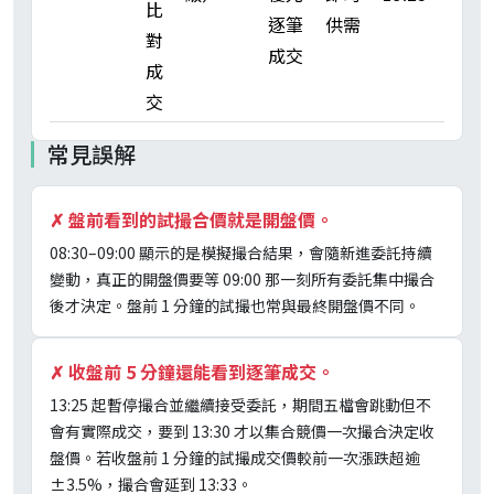
比
逐筆
供需
對
成交
成
交
常見誤解
✗
盤前看到的試撮合價就是開盤價。
08:30–09:00 顯示的是模擬撮合結果，會隨新進委託持續
變動，真正的開盤價要等 09:00 那一刻所有委託集中撮合
後才決定。盤前 1 分鐘的試撮也常與最終開盤價不同。
✗
收盤前 5 分鐘還能看到逐筆成交。
13:25 起暫停撮合並繼續接受委託，期間五檔會跳動但不
會有實際成交，要到 13:30 才以集合競價一次撮合決定收
盤價。若收盤前 1 分鐘的試撮成交價較前一次漲跌超逾
±3.5%，撮合會延到 13:33。