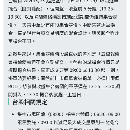
台股自 2020/3/23 起把盤中（09:00–13:25）改為逐筆
撮合（隨到隨配），但開盤、收盤前 5 分鐘（13:25–
13:30）以及瞬間價格穩定措施延緩期間仍維持集合競
價。一天當中至少有兩段集合競價、中間夾著逐筆撮
合，這是現行台股交易制度的混合設計，與美股全程逐
筆撮合不同。
對散戶來說，集合競價時段最直觀的差別是「五檔報價
會持續變動但不會立刻成交」。盤前的試撮合行情只是
模擬撮合結果，真正成交要等 09:00 或 13:30 那一刻。
掛單時要記得：開盤前掛市價單會被退單，必須掛限價
ROD；想參與收盤集合競價的單子須在 13:25–13:30 期
間掛入，13:30 撮合後就趕不上當日。
台股相關規定
集中市場開盤（09:00）採集合競價：08:30–09:00
累積委託，09:00 以滿足最大成交量原則一次撮合