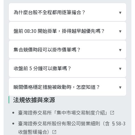
為什麼台股不全程都用逐筆撮合？
▾
開盤要吸收隔夜累積的委託不平衡，收盤要產生公
盤前 08:30 開始掛單，掛得越早越優先嗎？
▾
允的結算基準，集合競價以單一價格滿足最大成交
量，比逐筆撮合更能避免單筆大單扭曲價格。盤中
不會。集合競價以價格優先、時間優先決定撮合順
集合競價時段可以掛市價單嗎？
▾
則為了即時反應供需才改用逐筆撮合。
序，但只比較同一價位內的時間。開盤集合競價
時，所有 08:30–09:00 的委託一視同仁進入同一場
不行。開盤集合競價與瞬間價格穩定延緩期間僅接
收盤前 5 分鐘可以撤單嗎？
▾
撮合，不會因為早掛 20 分鐘就比晚掛 1 分鐘有優
受限價 ROD，市價單、IOC、FOK 都會被退單。盤
勢。
中（09:00–13:25）採逐筆撮合，才接受所有委託
可以。13:25–13:30 暫停撮合期間仍開放新增、修
瞬間價格穩定措施被啟動時，怎麼知道？
▾
類型。
改與刪除委託，只是不會即時成交。13:25–13:30
法規依據與來源
期間完成的撤單會生效，13:30 開始撮合後才成交
券商下單軟體與證交所即時行情會標示該檔股票進
的就無法取消，券商 App 在 13:30 後也會把刪單按
臺灣證券交易所「集中市場交易制度介紹」
入「延緩撮合」狀態，五檔仍接受新單但暫停成交
鈕灰掉。
2 分鐘。延緩結束後以集合競價方式撮合恢復，再
臺灣證券交易所股份有限公司營業細則（含 §58-3
轉回盤中逐筆撮合，2 分鐘倒數結束後行情會切回
收盤暫緩撮合）