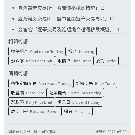
正常逐筆，無需重新下單。
臺灣證券交易所「瞬間價格穩定措施」
臺灣證券交易所「盤中全面逐筆交易專區」
金管會「逐筆交易及縮短撮合循環秒數概述」
相關術語
逐筆撮合
撮合
Continuous Trading
Matching
漲跌停
限價單
委託
Daily Price Limit
Limit Order
Order
同類術語
盤後定價交易
鉅額交易
After-Hours Trading
Block Trade
收盤價
逐筆撮合
Close Price
Continuous Trading
漲跌停
填息日
Daily Price Limit
Dividend Fill Day
成交回報
撮合
Execution Report
Matching
關於台股交易百科
·
回報錯誤
更新於
2026-05-08