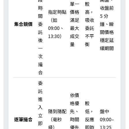
單一
較
時
收盤前
指定時點
價格
高，
間
5 分
（如
滿足
吸收
集合競價
委
鐘、瞬
09:00、
最大
委託
託
間價格
13:30）
成交
不平
後
穩定延
量
衡
一
緩期間
次
撮
合
委
託
依價
進
格優
較
入
隨到隨配
先、
低，
盤中
立
逐筆撮合
（毫秒
時間
反應
09:00–
即
級）
優先
即時
13:25