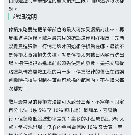
目的是控制單筆部位的最大損失上限，而非追求每次都
對。
詳細說明
停損策略要先把單筆部位的最大可接受虧損訂出來、再
反推進場規模。散戶最常見的錯誤路徑剛好相反：先憑
感覺買進張數，行情走壞才開始想停損點在哪、最後不
是停損太寬讓損失失控，就是停損太緊被日內噪音洗出
場。把停損視為進場前必須先決定的參數，是把交易從
賭運氣轉為風險工程的第一步。停損紀律的價值在錯誤
判斷時把損失限制在事前可承擔的範圍內，不在追求每
次都對。
散戶最常見的停損方法論可大致分三派、不窮舉。固定
百分比法（跌 5% 至 10% 即出場）最簡單、容易執
行，但忽略個股波動率差異：高 β 的小型成長股 5% 太
緊，常被洗出場；低 β 的金融電信股 10% 又太寬，等