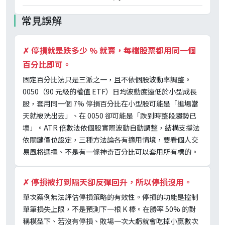
常見誤解
✗
停損就是跌多少 % 就賣，每檔股票都用同一個
百分比即可。
固定百分比法只是三派之一，且不依個股波動率調整。
0050（90 元級的權值 ETF）日均波動度遠低於小型成長
股，套用同一個 7% 停損百分比在小型股可能是「進場當
天就被洗出去」、在 0050 卻可能是「跌到時整段趨勢已
壞」。ATR 倍數法依個股實際波動自動調整，結構支撐法
依關鍵價位設定，三種方法論各有適用情境，要看個人交
易風格選擇、不是有一條神奇百分比可以套用所有標的。
✗
停損被打到隔天卻反彈回升，所以停損沒用。
單次案例無法評估停損策略的有效性。停損的功能是控制
單筆損失上限，不是預測下一根 K 棒。在勝率 50% 的對
稱模型下、若沒有停損、敗場一次大虧就會吃掉小贏數次