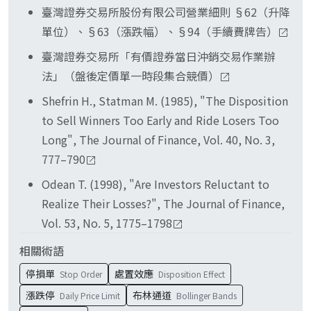
7.46%、盤中 600 餘檔跌停即為極端範例，停損單
50% 才能淨賺，扣除證交稅 0.3%、雙向手續費後
臺灣證券交易所股份有限公司營業細則 §62（升降
即使觸發也整日無法成交。停損紀律執行需把這層
實務上很難達到。停損與停利、進場規模三者必須
單位）、§63（漲跌幅）、§94（手續費牌告）
制度限制納入部位規模設計，不可把停損當作本金
一起設計，才是完整的部位風險工程。
臺灣證券交易所「有價證券當日沖銷交易作業辦
保險。
法」（盤後定價單一時段集合競價）
Shefrin H., Statman M. (1985), "The Disposition
to Sell Winners Too Early and Ride Losers Too
Long", The Journal of Finance, Vol. 40, No. 3,
777–790
Odean T. (1998), "Are Investors Reluctant to
Realize Their Losses?", The Journal of Finance,
Vol. 53, No. 5, 1775–1798
相關術語
停損單
處置效應
Stop Order
Disposition Effect
漲跌停
布林通道
Daily Price Limit
Bollinger Bands