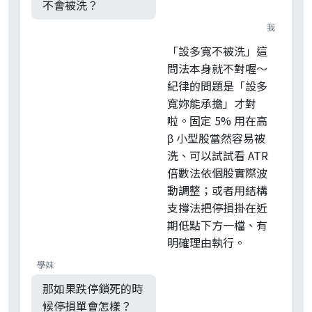
不會被洗？
我
「設多寬不被洗」這
問法本身就不對喔～
紀律的問題是「設多
寬妳能承擔」才對
啦。固定 5% 用在高
β 小型股當然容易被
洗、可以試試看 ATR
倍數法依個股實際波
動調整；或者用結構
支撐法把停損掛在近
期低點下方一檔、有
明確理由執行。
學妹
那如果跌停鎖死的時
候停損單會怎樣？