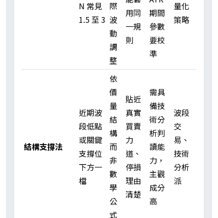
N 常見
際
量化
用同
期間
1.5 至 3
波
策略
一規
參數
動
則
要校
調
準
整
依
價
需具
貼近
量
備技
近期波
真實
波段
結
術分
段低點
買賣
交
構
析判
或關鍵
力
易、
結構支撐法
而
讀能
支撐位
道、
技術
非
力，
下方一
停損
分析
數
主觀
檔
理由
派
學
成分
清楚
公
高
式