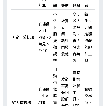
計算
率
優點
缺點
者
不
高 β
新
依
計算
股太
手、
進場價
個
最
緊被
定期
× (1 −
股
簡、
洗、
定額
固定百分比法
X%)，X
波
執行
低 β
搭配
常見 5
動
門檻
股太
的紀
至 10
調
最低
寬無
律工
整
效
具
自
需有
動
波動
指標
依
率高
計算
進場價
個
趨勢
低個
工
− N ×
股
交易
股都
具、
ATR 倍數法
ATR，
實
派、
能套
ATR