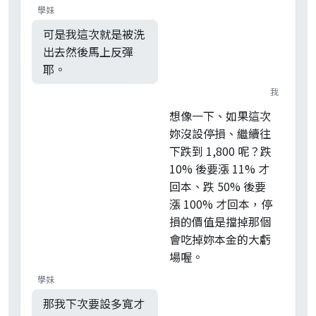
學妹
可是我這次就是被洗
出去然後馬上反彈
耶。
我
想像一下、如果這次
妳沒設停損、繼續往
下跌到 1,800 呢？跌
10% 後要漲 11% 才
回本、跌 50% 後要
漲 100% 才回本，停
損的價值是擋掉那個
會吃掉妳本金的大虧
場喔。
學妹
那我下次要設多寬才