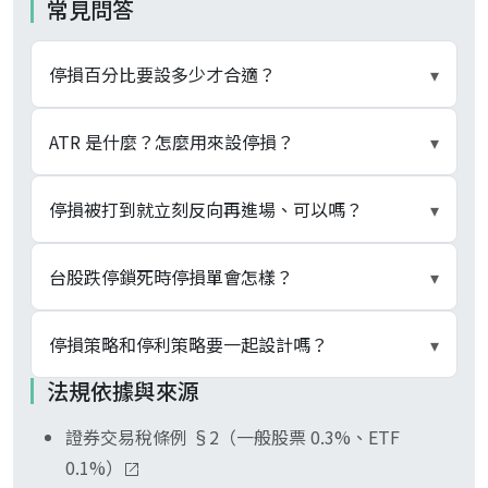
常見問答
停損百分比要設多少才合適？
▾
沒有單一神奇數字。固定百分比法常見 5% 至
ATR 是什麼？怎麼用來設停損？
▾
10%，但須依個股波動率與持有期間調整。短線交
易停損宜緊（3% 至 5%）、波段交易停損宜寬
ATR 是 J. Welles Wilder Jr. 1978 年提出的平均真
停損被打到就立刻反向再進場、可以嗎？
▾
（8% 至 15%），ATR 倍數法可自動依波動率校
實波幅，計算近 N 日（常見 14 日）的真實波動度
準。重點是進場前先決定、不是行情走壞才開始
平均，數值大小代表該股波動劇烈程度。停損價設
這就是 revenge trading（報復性交易），是停損
台股跌停鎖死時停損單會怎樣？
▾
想。
為進場價減去 N 倍 ATR（N 常見 1.5 至 3）。高波
紀律破壞最常見的下游錯誤。一筆交易剛被停損出
動股 ATR 大、停損自動拉寬；低波動股 ATR 小、
場、情緒處於想扳回的狀態，此時的判斷品質遠低
台股漲跌停為 ±10%（TWSE 營業細則 §63）；
停損策略和停利策略要一起設計嗎？
▾
停損自動收緊，不必為每檔個股重訂百分比。
於冷靜時。實務建議停損後當日不再進場該檔、改
跌停日賣方掛單遠多於買方，停損單觸發後送出的
法規依據與來源
以原計畫的其他標的或休息，避免雙重虧損與紀律
市價或限價賣單可能整日找不到對手方、無法成
是。停損距離與停利距離合稱風險報酬比，例如停
全面崩潰。
交，隔日若繼續跌停則持續無法出場。2015 年 8
證券交易稅條例 §2（一般股票 0.3%、ETF
損 5%、停利 10% 即風險報酬比 1:2，勝率 40%
月 24 日「黑色星期一」全球股災台股單日重挫
0.1%）
仍有正期望值；若風險報酬比 1:1，勝率需超過