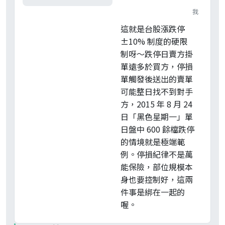
我
這就是台股漲跌停
±10% 制度的硬限
制呀～跌停日賣方掛
單遠多於買方，停損
單觸發後送出的賣單
可能整日找不到對手
方，2015 年 8 月 24
日「黑色星期一」單
日盤中 600 餘檔跌停
的情境就是極端範
例。停損紀律不是萬
能保險，部位規模本
身也要控制好，這兩
件事是綁在一起的
喔。