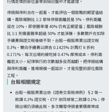
行情走壞的部位要等到隔日盤中才能處理。
停損與停利合在一起看，才能評估一個策略的期望值結
構。風險報酬比 1:2 意味停損距離若是 5%、停利距離
設在 10%，即使勝率僅 40% 仍有正期望值；風險報酬
比 1:1 則需要勝率超過 50% 才能淨賺，多數散戶在扣除
手續費與證交稅後做不到。台股一般股票賣出證交稅
0.3%、雙向手續費以牌告 0.1425% 計再打 6 折約
0.171%，每次出場約被吃掉 0.47% 摩擦成本，停利距
離若太小，紀律執行的次數越多反而越虧。把停損結構
與停利距離、進場規模一起設計，才是完整的部位風險
工程。
台股相關規定
台股一般股票賣出依《證券交易稅條例》§2 第一
款課 0.3% 證交稅、ETF 依同條第二款課 0.1%；停
損出場仍須繳此稅，多次觸發停損會累積摩擦成