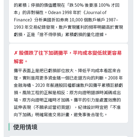
的累積；停損的價值體現在「跌 50% 後要漲 100% 才回
本」的非對稱性。Odean 1998 年於《Journal of
Finance》分析美國折扣券商 10,000 個散戶帳戶 1987–
1993 年交易紀錄發現，散戶實現獲利的頻率明顯高於實現
虧損，正是「捨不得停損」累積虧損的量化證據。
✗
股價跌了往下加碼攤平，平均成本變低就更容易
解套。
攤平表面上是把已虧損部位放大、降低平均成本看起來合
理，實則是用更多資金賭一個已走錯方向的判斷。2008 年
金融海嘯、2020 年航運股回檔都讓散戶因攤平累積巨額虧
損。風險工程的正解是相反：原方向證明錯誤時減碼或出
場、原方向證明正確時才加碼。攤平的引力是處置效應的
延伸表現（不願承認當初買錯），紀律設計時宜把「不准
向下加碼」明確寫進交易計畫，避免事後合理化。
使用情境