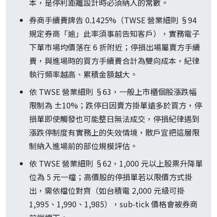
本，是停利距離設計時必須納入的常數。
券商手續費牌告 0.1425%（TWSE 營業細則 §94
規定券商「逾」此率須事前告知客戶），實務電子
下單市場均價落在 6 折附近；停損出場屬賣方手續
費，與進場時的買方手續費合計為雙向成本，紀律
執行頻率越高、累積金額越大。
依 TWSE 營業細則 §63，一般上市櫃個股漲跌幅
限制為 ±10%；跌停日因賣方掛單遠多於買方，停
損單即使觸發也可能整日無法成交，停損紀律遇到
漲跌停制度有實務上的失效情境，散戶宜把這層限
制納入進場前的部位規模評估。
依 TWSE 營業細則 §62，1,000 元以上股票升降單
位為 5 元一檔；高價股的停損單若以限價方式掛
出，需依檔位對齊（如台積電 2,000 元級可掛
1,995、1,990、1,985），sub-tick 價格會被券商