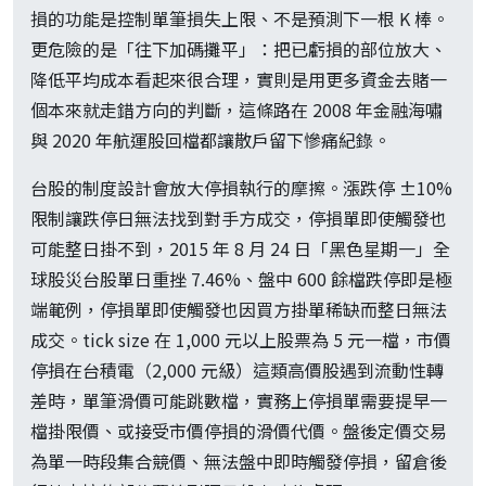
損的功能是控制單筆損失上限、不是預測下一根 K 棒。
更危險的是「往下加碼攤平」：把已虧損的部位放大、
降低平均成本看起來很合理，實則是用更多資金去賭一
個本來就走錯方向的判斷，這條路在 2008 年金融海嘯
與 2020 年航運股回檔都讓散戶留下慘痛紀錄。
台股的制度設計會放大停損執行的摩擦。漲跌停 ±10%
限制讓跌停日無法找到對手方成交，停損單即使觸發也
可能整日掛不到，2015 年 8 月 24 日「黑色星期一」全
球股災台股單日重挫 7.46%、盤中 600 餘檔跌停即是極
端範例，停損單即使觸發也因買方掛單稀缺而整日無法
成交。tick size 在 1,000 元以上股票為 5 元一檔，市價
停損在台積電（2,000 元級）這類高價股遇到流動性轉
差時，單筆滑價可能跳數檔，實務上停損單需要提早一
檔掛限價、或接受市價停損的滑價代價。盤後定價交易
為單一時段集合競價、無法盤中即時觸發停損，留倉後