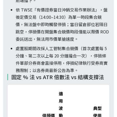
前端擋下。
依 TWSE「有價證券當日沖銷交易作業辦法」，盤
後定價交易（14:00–14:30）為單一時段集合競
價，無法盤中即時觸發停損；當日留倉部位若隔日
跳空，停損價在開盤集合競價時段僅能以限價 ROD
委託送出，無法用市價單搶速度。
處置股期間改採人工管制集合競價（首次處置每 5
分鐘、第二次以上每 20 分鐘撮合一次），停損條
件單部分券商會直接停用，停損紀律執行受券商實
務限制；以各券商最新公告為準。
固定 % 法 vs ATR 倍數法 vs 結構支撐法
適
用
波
典型
停損價
動
使用