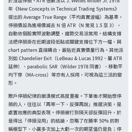
於沒設停損。ATR 倍數法以 J. Welles Wilder Jr. 1978
年《New Concepts in Technical Trading Systems》
提出的 Average True Range（平均真實波幅）為基準，
停損價設為進場價減去 N 倍 ATR（N 常見 1.5 至 3），
自動依個股實際波動調整，趨勢交易派常用。結構支撐
法把停損掛在近期波段低點或關鍵支撐位下方一檔，與
chart pattern 直接耦合，最貼近真實價量行為。其他派
別如 Chandelier Exit（LeBeau & Lucas 1992、屬 ATR
延伸）、parabolic SAR（Wilder 1978 同書）、移動平
均下穿（MA-cross）等亦有人採用，可視為這三派的變
形。
散戶停損紀律的崩潰模式高度重複。下單後才開始想停
損的人，往往以「再等一下、反彈再說」推遲決策，是
處置效應的典型表現。停損被打到隔天卻反彈回升，於
是得出「停損沒用」的結論，忽略了在勝率 50% 的對
稱模型下、小贏多次加上大虧一次的期望值仍是負；停