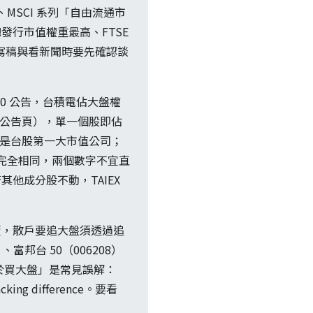
MSCI 系列「自由流通市
發行市值權重最高、FTSE
。寫稿與看新聞時要先確認談
/30 公告，台積電佔大盤權
」公告頁），單一個股即佔
兆元，是台股第一大市值公司；
不完全相同，兩個數字不宜直
其他成分股不動，TAIEX
賣，散戶要追大盤須透過追
）、富邦台 50（006208）
 等於買大盤」是常見誤解：
g difference。要看