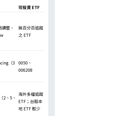
可投資 ETF
時調整、
無百分百追蹤
ew
之 ETF
ncing（3
0050、
006208
海外多檔追蹤
w（2、5、
ETF；台股本
地 ETF 較少