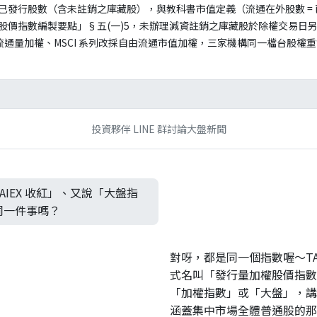
」採已發行股數（含未註銷之庫藏股），與教科書市值定義（流通在外股數 = 
權股價指數編製要點」§五(一)5，未辦理減資註銷之庫藏股於除權交易日
眾流通量加權、MSCI 系列改採自由流通市值加權，三家機構同一檔台股權
投資夥伴 LINE 群討論大盤新聞
IEX 收紅」、又說「大盤指
同一件事嗎？
對呀，都是同一個指數喔～TA
式名叫「發行量加權股價指數
「加權指數」或「大盤」，講的
涵蓋集中市場全體普通股的那