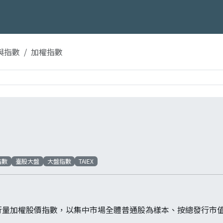
與指數
加權指數
指數
臺股大盤
大盤指數
TAIEX
行量加權股價指數，以集中市場全體普通股為樣本、按總發行市