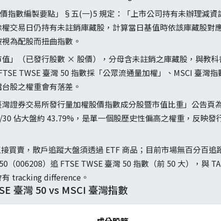
股價指數編製要點」§五(一)5 規定：「上市公司持有未辦理減
除權交易日仍持有未註銷庫藏股，計算當日基值時依該庫藏股對
被視為配股而扭曲指數。
值」（已發行股數 × 股價），分母含未註銷之庫藏股，與教
FTSE TWSE 臺灣 50 指數採「公眾流通量加權」、MSCI 
檔台股之權重會有落差。
臺灣證券交易所發行量加權股價指數成分股暨市值比重」公告頁
26/4/30 佔大盤約 43.79%，是單一個股歷史性偏高之權重，反
直接買賣，散戶追蹤大盤須透過 ETF 商品；目前市場無百分百追蹤 T
50（006208）追 FTSE TWSE 臺灣 50 指數（前 50 大），與
acking difference。
TWSE 臺灣 50 vs MSCI 臺灣指數