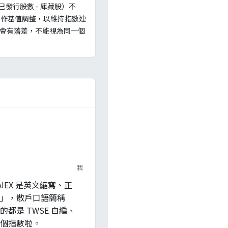
已發行股數 - 庫藏股）不
另作基值調整，以維持指數連
重會有落差，不能視為同一個
我
IEX 是英文縮寫、正
」，散戶口語簡稱
都是 TWSE 自編、
個指數啦。