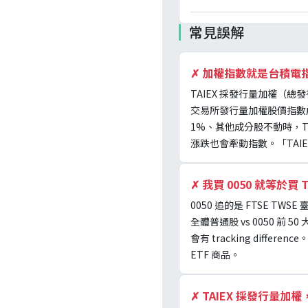
常見誤解
✗
加權指數就是台積電指
TAIEX 採發行量加權（總發
交易所發行量加權股價指數
1%、其他成分股不動時，TA
漲跌也會牽動指數。「TAIE
✗
我買 0050 就等於買
0050 追的是 FTSE TW
全體普通股 vs 0050 前
會有 tracking diff
ETF 商品。
✗
TAIEX 採發行量