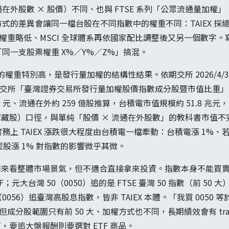
外股數 × 股價）不同、也與 FTSE 系列「公眾流通量加權」、
式的差異會讓同一檔台股在不同指數中的權重不同：TAIEX 採總
除後權重略低、MSCI 全球體系再依國家配比調整後又另一個數字
同一支股票權重 X%／Y%／Z%」搞混。
EX 的權重特別高，是發行量加權的結構性結果。依期交所 2026/4
源：期交所「臺灣證券交易所發行量加權股價指數成分股暨市值比重
0 元、流通在外約 259 億股推算，台積電市值規模約 51.8 
（含庫藏股）口徑，與單純「股價 × 流通在外股數」的教科書市值
上 TAIEX 漲跌很大程度由台積電一檔牽動：台積電漲 1%、若
小型股漲 1% 對指數的影響微乎其微。
適合用來看整體市場景氣，但不適合直接拿來投資。指數本身不能買
TF；元大台灣 50（0050）追的是 FTSE 臺灣 50 指數（前 50 大
056）追臺灣高股息指數，皆非 TAIEX 本體。「我買 0050
動、但成分股範圍只有前 50 大、加權方式也不同，長期績效會有 trackin
可，要追大盤報酬則要選對 ETF 商品。