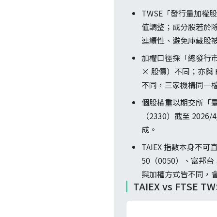
TWSE「發行量加權
值調整；成分股若於
連續性、避免庫藏股
加權口徑採「總發行市
× 股價）不同；亦與 
不同，三家機構同一
個股權重以期交所「
（2330）截至 20
成。
TAIEX 指數本身不可
50（0050）、富邦台 
與加權方式皆不同，會有 tr
TAIEX vs FTSE 