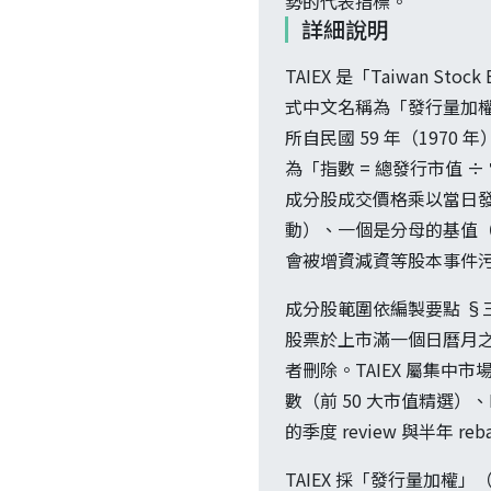
勢的代表指標。
詳細說明
TAIEX 是「Taiwan Stock
式中文名稱為「發行量加權
所自民國 59 年（1970 
為「指數 = 總發行市值 
成分股成交價格乘以當日
動）、一個是分母的基值（
會被增資減資等股本事件
成分股範圍依編製要點 
股票於上市滿一個日曆月
者刪除。TAIEX 屬集中市
數（前 50 大市值精選）、
的季度 review 與半年 reba
TAIEX 採「發行量加