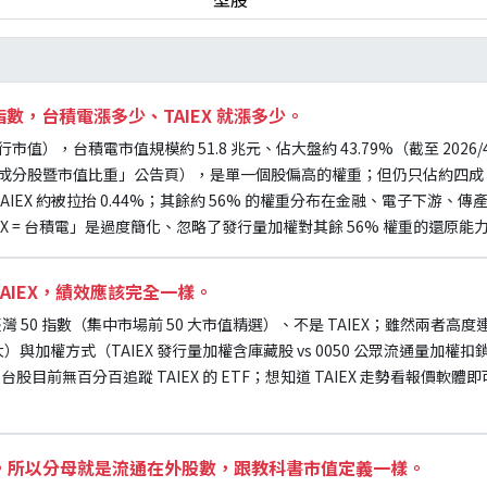
數，台積電漲多少、TAIEX 就漲多少。
行市值），台積電市值規模約 51.8 兆元、佔大盤約 43.79%（截至 2026
成分股暨市值比重」公告頁），是單一個股偏高的權重；但仍只佔約四成、
IEX 約被拉抬 0.44%；其餘約 56% 的權重分布在金融、電子下游、
X = 台積電」是過度簡化、忽略了發行量加權對其餘 56% 權重的還原能
 TAIEX，績效應該完全一樣。
SE 臺灣 50 指數（集中市場前 50 大市值精選）、不是 TAIEX；雖然兩者高
 50 大）與加權方式（TAIEX 發行量加權含庫藏股 vs 0050 公眾流通量
erence。台股目前無百分百追蹤 TAIEX 的 ETF；想知道 TAIEX 走勢看報
加權，所以分母就是流通在外股數，跟教科書市值定義一樣。