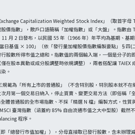
 Exchange Capitalization Weighted Stock Index」（取
股價指數」，散戶口語簡稱「加權指數」或「大盤」。指數由 T
年）11 月 2 日發布，以民國 55 年（1966 年）年平均為基期、
÷ 當日基值 × 100」（依「發行量加權股價指數編製要點」§四(
發行股數所得市值之總和。指數值的兩個輸入端，一個是分子的
僅在股本異動或成分股調整時依規調整），兩者搭配讓 TAIEX
污染。
§三規範為「所有上市的普通股」（不含特別股，特別股本就不在
之次月第一個交易日納入，停止買賣、變更交易方法（即俗稱「
場全體普通股的全市場指數、不採「精選 N 檔」編製方式，性質與 FTS
MSCI 臺灣指數（涵蓋約 85% 自由流通市值之大中型股）截然不同；
lancing 程序。
權」（即「總發行市值加權」），分母直接取已發行股數，含未辦理