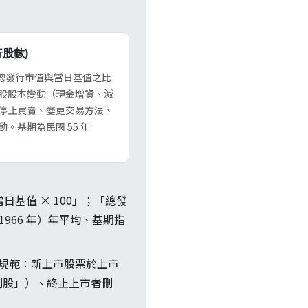
行股數)
、以總發行市值與當日基值之比
股股本變動（現金增資、減
停止買賣、變更交易方法、
基期為民國 55 年
當日基值 × 100」；「總發
966 年）年平均、基期指
 規範：新上市股票於上市
割股」）、終止上市者刪