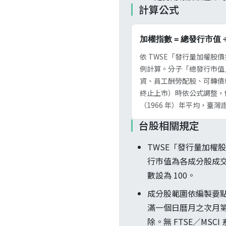
計算公式
加權指數 = 總發行市值 
依 TWSE「發行量加權股價
例計算。分子「總發行市值
資、員工酬勞配股、可轉債
終止上市）時依公式調整，
（1966 年）年平均，臺灣證
台股相關規定
TWSE「發行量加權股
行市值為各成分股成交
數設為 100。
成分股範圍依編製要點
滿一個日曆月之次月
除。無 FTSE／MSCI 系