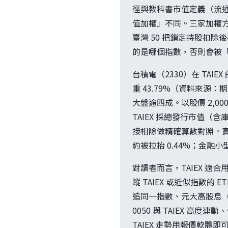
徑與教科書市值定義（流通在
值加權」不同。三家加權方
臺灣 50 把鎖定持股扣
的是哪個指數，否則會被「
台積電（2330）在 TAI
重 43.79%（資料來
大盤逾四成。以股價 2,00
TAIEX 採總發行市值
接相除做精確算數對照。實務
約被拉抬 0.44%；金融
對讀者而言，TAIEX 
蹤 TAIEX 或近似指數的 E
追同一指數、元大高股息（0
0050 與 TAIEX 高度連
TAIEX 走勢用報價軟體即