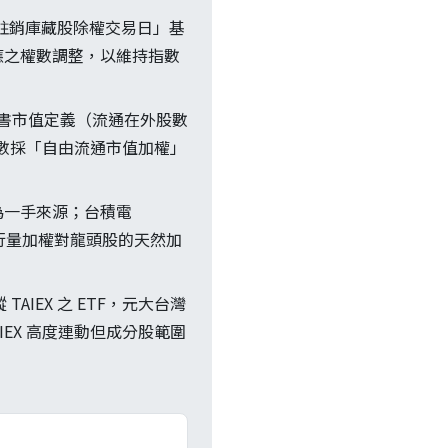
資註銷庫藏股除權交易日」基
應之權數調整，以維持指數
科書市值定義（流通在外股數
臺灣指數採「自由流通市值加權」
為一手來源；台積電
映發行量加權對龍頭股的天然加
AIEX 之 ETF，元大台灣
 TAIEX 高度連動但成分股範圍