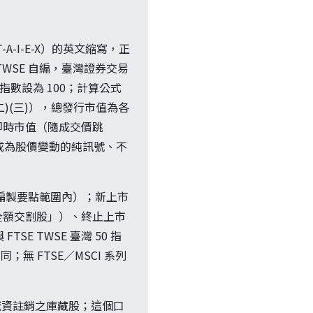
首字母 T-A-I-E-X）的英文縮寫，正
WSE 自編，臺灣證券交易
基期指數設為 100；計算公式
二)(三)），總發行市值為各
即時市值（隨成交價跳
 成為股價變動的純訊號、不
編製要點範圍內）；新上市
全額交割股」）、終止上市
E TWSE 臺灣 50 指
無 FTSE／MSCI 系列
減資註銷之庫藏股；這個口