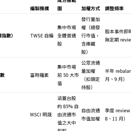
成分股範
編製機構
圍
加權方式
調整頻率
發行量加
集中市場
權（總發
股本事件即
價指數）
TWSE 自編
全體普通
行市值，
無定期 revi
股
含庫藏
股）
公眾流通
集中市場
量加權
半年 rebala
指數
富時羅素
前 50 大市
（扣鎖定
月、9 月）
值
持股）
涵蓋台股
約 85% 自
自由流通
季度 revie
MSCI 明晟
由流通市
市值加權
8、11 月）
值之大中
型股