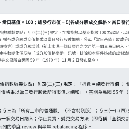
÷ 當日基值 × 100；總發行市值 = Σ(各成分股成交價格 × 當日發
指數編製要點」§四(二)(三) 規定，加權指數以基期指數 100 為起點
」採各成分股成交價格乘以當日發行股數加總，分母「當日基值」於成分
轉換等）或成分股增減（新上市滿一個日曆月之次月第一個交易日納入、
使指數變化僅反映「成分股價格變動」訊號、排除股本事件造成的虛假波動。
券交易所自民國 59 年（1970 年）11 月 2 日發布至今。
價指數編製要點」§四(二)(三) 規定：「指數 = 總發行市值 ÷ 
價格乘以當日發行股數所得市值之總和」。基期為民國 55 年（1
 §三為「所有上市的普通股」（不含特別股）；§三(一)–(四)
第一個交易日納入；停止買賣、變更交易方法（即俗稱「全額交
列的季度 review 與半年 rebalancing 程序。