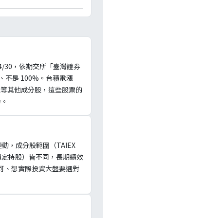
/4/30，依期交所「臺灣證券
不是 100%。台積電漲
傳產等其他成分股，這些股票的
力。
度連動，成分股範圍（TAIEX
加權扣鎖定持股）皆不同，長期績效
價軟體即可、想實際投資大盤要選對