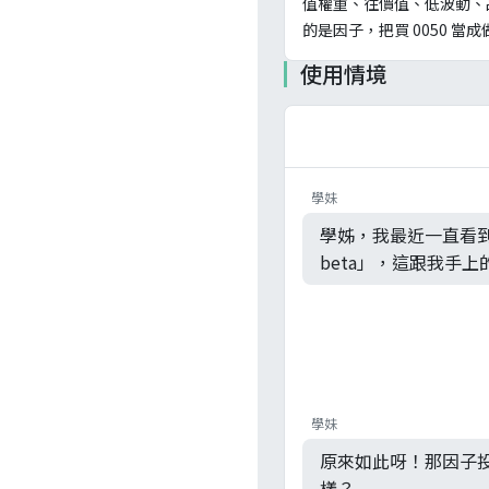
值權重、往價值、低波動、
的是因子，把買 0050 當
使用情境
學妹
學姊，我最近一直看到
beta」，這跟我手上的
學妹
原來如此呀！那因子投資
樣？