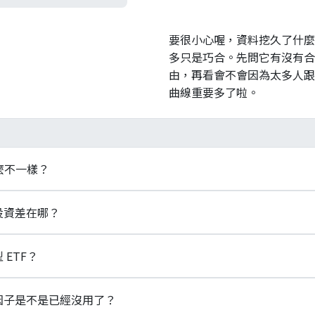
要很小心喔，資料挖久了什麼
多只是巧合。先問它有沒有合
由，再看會不會因為太多人跟
曲線重要多了啦。
什麼不一樣？
子曝險後仍無法被解釋的超額報酬，反映真正的選股或擇時技能；因
投資差在哪？
屬於因子的 Beta，可以規則化、可被複製。因子投資的貢獻
拆解成可解釋的因子報酬。
重持有成分股，賺的是市場整體報酬（市場 Beta），不對任
ETF？
、低波動、品質等特定因子加重，換取對應的風險溢酬。台股的 0
F 屬後者。
0878、00919 等，多以股息、價值與低波動相關因子選股；另有
因子是不是已經沒用了？