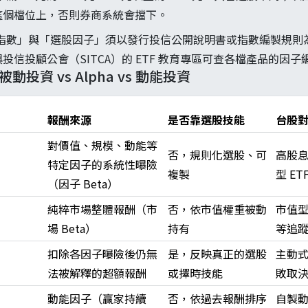
這個檔位上，否則券商系統會擋下。
追蹤指數」與「選股因子」須以發行投信公開說明書或指數編製規
投信投顧公會（SITCA）的 ETF 教育專區可查各檔產品的因
動投資 vs Alpha vs 動能投資
報酬來源
是否靠選股技能
台股
對價值、規模、動能等
否，規則化選股、可
高股息
特定因子的系統性曝險
複製
型 ET
（因子 Beta）
純粹市場整體報酬（市
否，依市值權重被動
市值型 
場 Beta）
持有
等追蹤
扣除各因子曝險後仍無
是，反映真正的選股
主動式
法被解釋的超額報酬
或擇時技能
敗取
動能因子（贏家持續
否，依過去報酬排序
自製