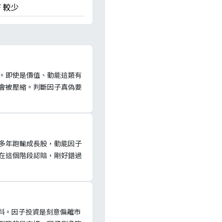
F 較少
。即使是價值、動能這類有
會被壓縮。判斷因子真偽要
多年跑輸成長股，動能因子
在這個階段認賠，剛好錯過
傾斜。因子投資是刻意偏離市