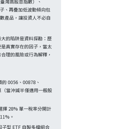
易所臺灣高股息指數）、
相關因子、再疊加低波動傾向包
籃指數產品，讓投資人不必自
最大的陷阱是資料探勘：歷
使是真實存在的因子，當太
有合理的風險或行為解釋，
0056、00878、
半優惠（當沖減半僅適用一般股
擇 28% 單一稅率分開計
11%。
以因子型 ETF 自製多檔組合