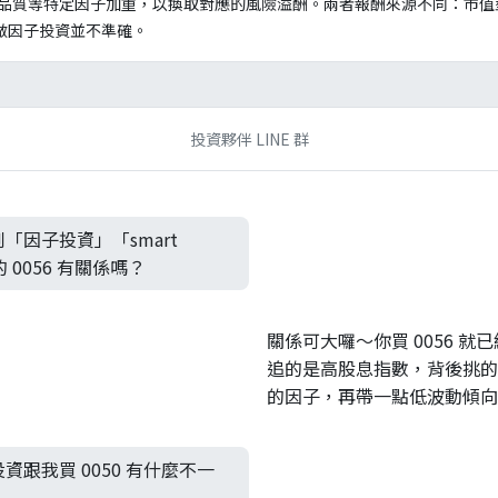
品質等特定因子加重，以換取對應的風險溢酬。兩者報酬來源不同：市值
成做因子投資並不準確。
投資夥伴 LINE 群
「因子投資」「smart
 0056 有關係嗎？
關係可大囉～你買 0056 
追的是高股息指數，背後挑的
的因子，再帶一點低波動傾向
跟我買 0050 有什麼不一