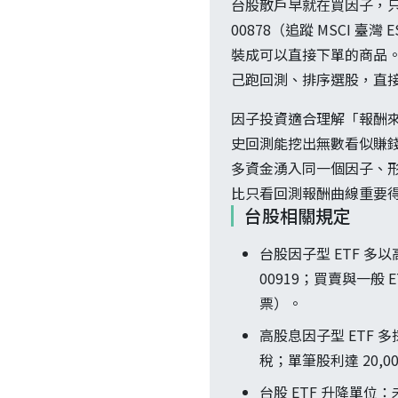
台股散戶早就在買因子，只
00878（追蹤 MSCI 
裝成可以直接下單的商品。
己跑回測、排序選股，直接
因子投資適合理解「報酬
史回測能挖出無數看似賺
多資金湧入同一個因子、
比只看回測報酬曲線重要
台股相關規定
台股因子型 ETF 多
00919；買賣與一般
票）。
高股息因子型 ETF
稅；單筆股利達 20,0
台股 ETF 升降單位：未