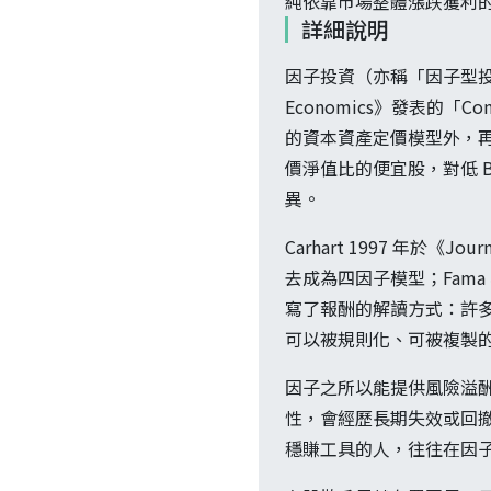
純依靠市場整體漲跌獲利
詳細說明
因子投資（亦稱「因子型投資」「智慧
Economics》發表的「Commo
的資本資產定價模型外，再
價淨值比的便宜股，對低 B
異。
Carhart 1997 年於《Jour
去成為四因子模型；Fama
寫了報酬的解讀方式：許多
可以被規則化、可被複製
因子之所以能提供風險溢
性，會經歷長期失效或回
穩賺工具的人，往往在因