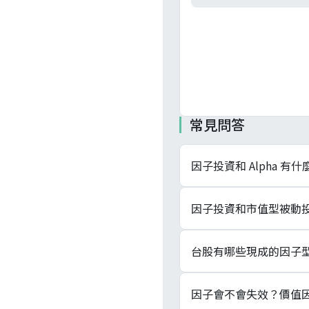
常見問答
因子投資和 Alpha 有
Alpha 指扣掉各因
因子投資和市值型被動
能等因子的系統性曝險，
Alpha 的報酬，重新
市值型被動投資依市值權
台股有哪些現成的因子型 
意偏離市值權重，往價值
息、低波動類因子型 ET
高股息類有 0056、0
因子會不會失效？價值