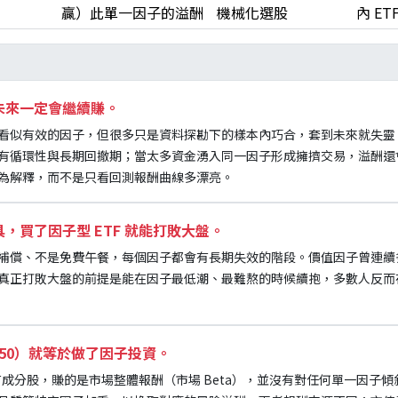
贏）此單一因子的溢酬
機械化選股
內 ET
未來一定會繼續賺。
看似有效的因子，但很多只是資料探勘下的樣本內巧合，套到未來就失靈
有循環性與長期回撤期；當太多資金湧入同一因子形成擁擠交易，溢酬還
為解釋，而不是只看回測報酬曲線多漂亮。
，買了因子型 ETF 就能打敗大盤。
補償、不是免費午餐，每個因子都會有長期失效的階段。價值因子曾連續
真正打敗大盤的前提是能在因子最低潮、最難熬的時候續抱，多數人反而
0050）就等於做了因子投資。
持有成分股，賺的是市場整體報酬（市場 Beta），並沒有對任何單一因子