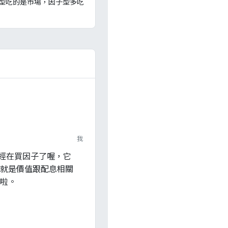
型吃的是市場，因子型多吃
我
就已經在買因子了喔，它
就是價值跟配息相關
啦。