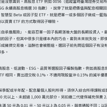
是沒意識到。高股息 ETF 例如 0056（追蹤富時臺灣證券交
臺灣 ESG 永續高股息精選 30 指數），說穿了就是把價值與配息
智慧型 Beta 或因子型 ETF，就是把單一或多個因子做成一
以買賣 ETF 的方式取得因子曝險。
來自承擔風險」、能容忍單一因子長期落後大盤的長期投資人。
錢的因子，但其中很多只是樣本內的巧合，套到未來就失效。即
形成擁擠交易後，溢酬也會被壓縮。選因子前先問這個因子有沒
得多。
以高股息、低波動、ESG、品質等選股因子編製指數，例如高股息類的 
 ETF 相同，賣出證交稅 0.1%，不適用現股當沖 0.15% 的減
 多採季配或半年配，配息屬個人股利所得，須併入綜合所得課稅或選
00 元以上、未超過 1,000 萬元部分，另扣繳二代健保補充保費 2.
滿 50 元為 0.01 元、50 元以上為 0.05 元，與普通股不同；