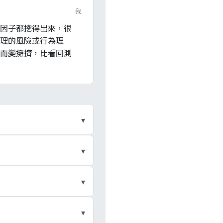
我
因子都挖得出來，很
理的風險或行為理
而變擁擠，比看回測
▾
子投資賺的是對價值、動
▾
之一，就是把過去被當成
何因子傾斜；因子投資刻
▾
050 屬前者，高股
標榜低波動、品質、ESG
▾