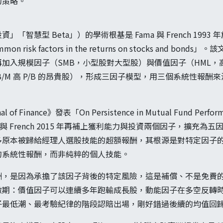
的策略。
型 Beta」）的學術根基是 Fama 與 French 1993 年於《Jour
n risk factors in the returns on stocks and b
加入規模因子（SMB，小型股對大型股）與價值因子（HML，高
/M 高 P/B 的昂貴股），形成三因子模型，用三個系統性報酬
nal of Finance》發表「On Persistence in Mutual Fund 
 與 French 2015 年再補上獲利能力與投資兩個因子，擴充
原本被歸給經理人選股技能的超額報酬，其根源是對特定因子的曝
的系統性報酬，而非純粹的個人技能。
酬，是因為承擔了該因子背後的特定風險，這是補償、不是免費
撤期：價值因子可以連續多年跑輸成長股，動能因子在多空反轉
子最低潮、最考驗紀律的階段認賠出場，剛好錯過後續的均值回