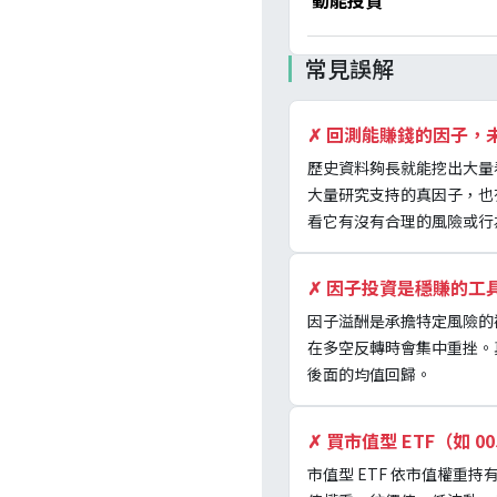
動能投資
常見誤解
✗
回測能賺錢的因子，
歷史資料夠長就能挖出大量
大量研究支持的真因子，也
看它有沒有合理的風險或行
✗
因子投資是穩賺的工具
因子溢酬是承擔特定風險的
在多空反轉時會集中重挫。
後面的均值回歸。
✗
買市值型 ETF（如 
市值型 ETF 依市值權重