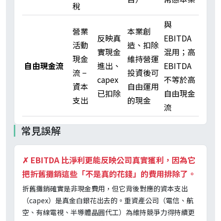
稅
與
營業
本業創
反映真
EBITDA
活動
造、扣除
實現金
混用；高
現金
維持營運
自由現金流
進出、
EBITDA
流 −
投資後可
capex
不等於高
資本
自由運用
已扣除
自由現金
支出
的現金
流
常見誤解
✗
EBITDA 比淨利更能反映公司真實獲利，因為它
把折舊攤銷這些「不是真的花錢」的費用排除了。
折舊攤銷確實是非現金費用，但它背後對應的資本支出
（capex）是真金白銀花出去的。重資產公司（電信、航
空、有線電視、半導體晶圓代工）為維持競爭力得持續更