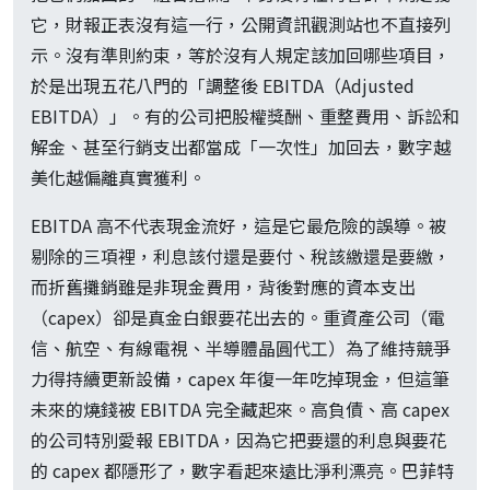
它，財報正表沒有這一行，公開資訊觀測站也不直接列
示。沒有準則約束，等於沒有人規定該加回哪些項目，
於是出現五花八門的「調整後 EBITDA（Adjusted
EBITDA）」。有的公司把股權獎酬、重整費用、訴訟和
解金、甚至行銷支出都當成「一次性」加回去，數字越
美化越偏離真實獲利。
EBITDA 高不代表現金流好，這是它最危險的誤導。被
剔除的三項裡，利息該付還是要付、稅該繳還是要繳，
而折舊攤銷雖是非現金費用，背後對應的資本支出
（capex）卻是真金白銀要花出去的。重資產公司（電
信、航空、有線電視、半導體晶圓代工）為了維持競爭
力得持續更新設備，capex 年復一年吃掉現金，但這筆
未來的燒錢被 EBITDA 完全藏起來。高負債、高 capex
的公司特別愛報 EBITDA，因為它把要還的利息與要花
的 capex 都隱形了，數字看起來遠比淨利漂亮。巴菲特