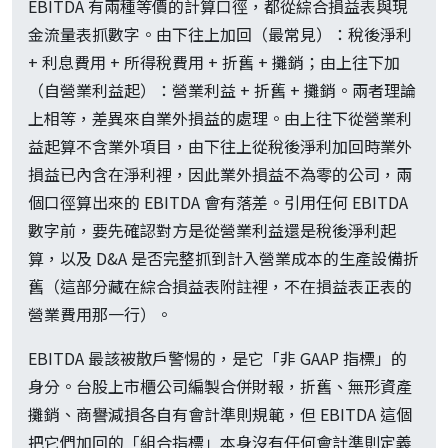
EBITDA 有兩種等價的計算口徑，都從綜合損益表與現
金流量表抓數字。由下往上加回（最常見）：稅後淨利
+ 利息費用 + 所得稅費用 + 折舊 + 攤銷；由上往下加
（自營業利益起）：營業利益 + 折舊 + 攤銷。兩者理論
上相等，差異來自業外損益的處理。由上往下從營業利
益起算不含業外項目，由下往上從稅後淨利加回時業外
損益已內含在淨利裡，因此業外損益不為零的公司，兩
個口徑算出來的 EBITDA 會有落差。引用任何 EBITDA
數字前，要先確認對方是從營業利益還是稅後淨利起
算，以及 D&A 是否完整抓到計入營業成本的生產設備折
舊（這部分藏在綜合損益表附註裡，不在損益表正表的
營業費用那一行）。
EBITDA 最該被散戶警惕的，是它「非 GAAP 指標」的
身分。台股上市櫃公司編製合併財報，折舊、無形資產
攤銷、商譽減損各自有會計準則規範，但 EBITDA 這個
把它們加回的「組合指標」本身沒有任何會計準則定義