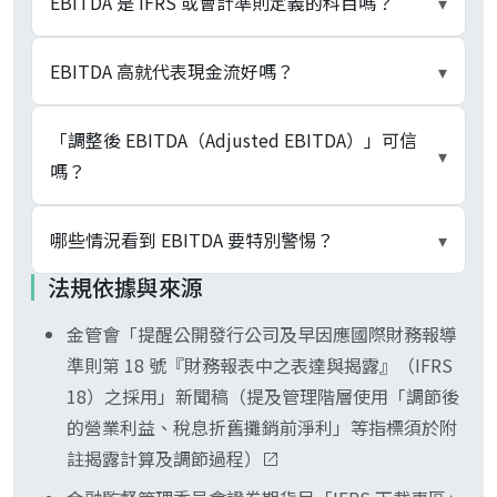
兩種等價口徑。由下往上加回（最常見）：稅後淨
EBITDA 是 IFRS 或會計準則定義的科目嗎？
▾
利 + 利息費用 + 所得稅費用 + 折舊 + 攤銷；由上
往下：營業利益 + 折舊 + 攤銷。兩者差異來自業外
不是。EBITDA 是非 GAAP（非一般公認會計原
EBITDA 高就代表現金流好嗎？
▾
損益處理：由營業利益起算不含業外，由稅後淨利
則）指標，沒有任何會計準則定義它，台股綜合損
加回時業外已內含，業外不為零的公司兩個數字會
益表正表沒有這一行，公開資訊觀測站也不直接列
不一定，這是它最危險的誤導。被剔除的利息該
「調整後 EBITDA（Adjusted EBITDA）」可信
▾
有落差。折舊攤銷部分藏在綜合損益表附註（計入
示。構成它的折舊與無形資產攤銷各自有會計準則
付、稅該繳，而折舊攤銷背後對應的資本支出
嗎？
營業成本的生產設備折舊）、部分列於現金流量表
規範，但 EBITDA 這個把它們加回的組合指標本身
（capex）是真要花出去的現金。重資產公司（電
間接法調整項，抓取時兩處都要核對。
無準則約束，這正是它口徑可能因公司而異的根
信、航空、有線電視、半導體晶圓代工）capex 年
要看加回了什麼。因為 EBITDA 本身無準則約束，
哪些情況看到 EBITDA 要特別警惕？
▾
源。
年吃掉現金，卻被 EBITDA 藏起來。要對照自由現
「調整後」由公司自行認定加回項目，股權獎酬、
法規依據與來源
金流（營業活動現金流 − 資本支出）一起看，
重整費用、訴訟和解金、併購支出都可能被當「一
三種訊號：公司只報 EBITDA、淡化淨利（常見於
EBITDA 連年成長但自由現金流長期為負，代表獲
次性」加回去。同一公司若加回項目逐年膨脹，或
金管會「提醒公開發行公司及早因應國際財務報導
高負債或高 capex 公司，藉此隱形利息與
利全被 capex 與營運資金吃掉。
不同券商對同一公司算出的數字差很大，多半是口
準則第 18 號『財務報表中之表達與揭露』（IFRS
capex）；「調整後」加回項目逐年增加；EBITDA
徑不一致。引用前要回財報附註核對組成，不能跨
18）之採用」新聞稿（提及管理階層使用「調節後
連年成長但自由現金流長期為負或趨近零。看到這
來源直接比較。
的營業利益、稅息折舊攤銷前淨利」等指標須於附
些要反向查利息保障倍數（EBIT ÷ 利息費用）、
註揭露計算及調節過程）
淨負債與自由現金流，回到淨利一起判讀。
EBITDA 適合跨國、跨資本結構同業初篩，但不能