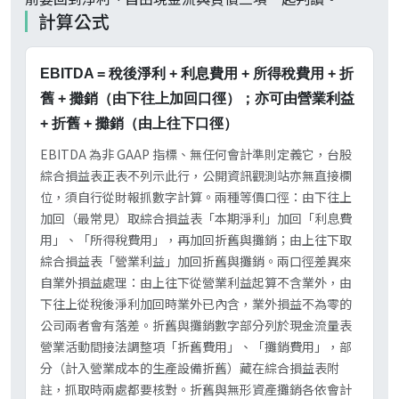
計算公式
EBITDA = 稅後淨利 + 利息費用 + 所得稅費用 + 折
舊 + 攤銷（由下往上加回口徑）；亦可由營業利益
+ 折舊 + 攤銷（由上往下口徑）
EBITDA 為非 GAAP 指標、無任何會計準則定義它，台股
綜合損益表正表不列示此行，公開資訊觀測站亦無直接欄
位，須自行從財報抓數字計算。兩種等價口徑：由下往上
加回（最常見）取綜合損益表「本期淨利」加回「利息費
用」、「所得稅費用」，再加回折舊與攤銷；由上往下取
綜合損益表「營業利益」加回折舊與攤銷。兩口徑差異來
自業外損益處理：由上往下從營業利益起算不含業外，由
下往上從稅後淨利加回時業外已內含，業外損益不為零的
公司兩者會有落差。折舊與攤銷數字部分列於現金流量表
營業活動間接法調整項「折舊費用」、「攤銷費用」，部
分（計入營業成本的生產設備折舊）藏在綜合損益表附
註，抓取時兩處都要核對。折舊與無形資產攤銷各依會計