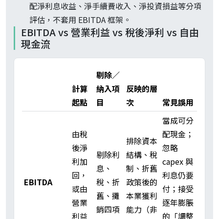
配淨利息收益、淨手續費收入、淨投資損益等分項
評估，不套用 EBITDA 框架。
EBITDA vs 營業利益 vs 稅後淨利 vs 自由
現金流
剔除／
計算
納入項
反映的層
起點
目
次
常見誤用
當成可分
由稅
配現金；
排除資本
後淨
忽略
剔除利
結構、稅
利加
capex 與
息、
制、折舊
回，
利息仍要
EBITDA
稅、折
政策後的
或由
付；接受
舊、攤
本業獲利
營業
逐年膨脹
銷四項
能力（非
利益
的「調整