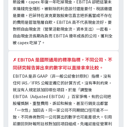
新設備，capex 年復一年吃掉現金，EBITDA 卻把這筆未
來燒錢完全隱形。被剔除的利息該付還是要付、稅該繳還
是要繳。巴菲特在波克夏致股東信直言把折舊當成不存在
的費用是管理階層自欺。EBITDA 高不代表現金流好，要
對照自由現金流（營業活動現金流 − 資本支出）一起看，
自由現金流長期為負而 EBITDA 連年成長的公司，獲利全
被 capex 吃掉了。
✗
EBITDA 是國際通用的標準指標，不同公司、不
同研究報告算出來的數字可以直接拿來比較。
EBITDA 是非 GAAP（非一般公認會計原則）指標，沒有
任何 IAS／IFRS 公報定義它的計算方式。沒有準則約束，
就沒有人規定該加回哪些項目，於是「調整後
EBITDA（Adjusted EBITDA）」百家爭鳴。有的公司把
股權獎酬、重整費用、訴訟和解金、甚至行銷支出都當
「一次性」加回去。同一家公司不同期間口徑可能不一
致，不同券商對同一公司算出的數字也可能差很大。引用
前要回到財報附註核對加回項目組成，先確認是從營業利