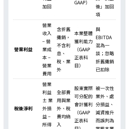
GAAP）
加回
後」加回
項
營業
含折舊
與
收入
本業整體
攤銷，
EBITDA
− 營
獲利能力
不含利
混為一
營業利益
業成
（GAAP
息、
談；忽略
本 −
正表科
稅、業
折舊攤銷
營業
目）
外
已扣除
費用
營業
股東實際
被一次性
利益
全部費
可分配的
業外、處
± 業
用與業
會計獲利
分損益、
稅後淨利
外損
外、稅
（GAAP
減資推升
益 −
費均納
正表科
而誤判為
所得
入
目）
常態本業