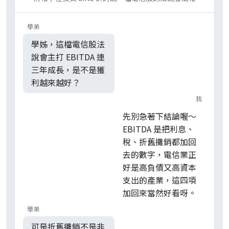
學弟
學姊，這檔電信股法
說會主打 EBITDA 連
三年成長，是不是獲
利越來越好？
我
先別急著下結論喔～
EBITDA 是把利息、
稅、折舊攤銷都加回
去的數字，電信業正
好是高負債又高資本
支出的產業，這四項
加回來當然好看呀。
學弟
可是折舊攤銷不是非