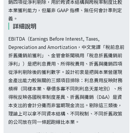
銷四項從淨利剔除，用於跨資本結構與跨稅率制度比較
本業獲利能力，但屬非 GAAP 指標、無任何會計準則定
義。
詳細說明
EBITDA（Earnings Before Interest, Taxes,
Depreciation and Amortization，中文常譯「稅前息前
折舊攤銷前獲利」、金管會新聞稿用「稅息折舊攤銷前
淨利」）是把利息費用、所得稅費用、折舊與攤銷四項
從淨利剔除後的獲利數字。設計初衷是把與本業營運現
金產出能力較無關的三類項目排除：利息費用反映財務
槓桿（同樣本業、舉債多寡不同則利息天差地別）、所
得稅反映各國稅率制度差異、折舊與攤銷（D&A）是資
本支出的會計分攤而非當期現金流出。剔除這三類後，
理論上可以拿不同資本結構、不同稅制、不同折舊政策
的公司放在同一條起跑線比本業。