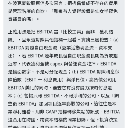
在波克夏致股東信多次直言：把折舊當成不存在的費用
是管理階層的自欺，「難道有人覺得設備是仙女半夜免
費補貨的嗎」。
正確用法是把 EBITDA 當「比較工具」而非「獲利結
論」，且永遠對照其他指標一起看。實務三層檢查：(a)
EBITDA 對照自由現金流（營業活動現金流 − 資本支
出），若 EBITDA 連年成長但自由現金流長期為負或趨
近零，代表獲利全被 capex 與營運資金吃掉，EBITDA
是帳面數字、不是可分配現金；(b) EBITDA 對照利息保
障倍數（EBIT ÷ 利息費用）與淨負債，高負債公司用
EBITDA 美化的同時，要查它有沒有能力按時付息還
本；(c) 警惕只報 EBITDA、不報淨利的公司，以及「調
整後 EBITDA」加回項目逐年膨脹的公司，這往往是本
業淨利難看、用非 GAAP 指標轉移焦點的訊號。EBITDA
適合用在跨國、跨資本結構的同業初篩，但下投資決策
前要回到淨利、自由現金流與負債三項一起判讀。