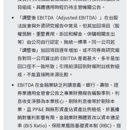
目組成。具體適用時程仍待主管機關公告。
「調整後 EBITDA（Adjusted EBITDA）」在台股
法說會與外資研究報告中常見，但其加回項目（股
權獎酬、重整費用、訴訟和解金、併購相關支出
等）由公司自行認定，無統一標準。同一公司若
「調整後」加回項目逐年增加，或不同券商研究報
告對同一公司算出的 EBITDA 差距甚大，多半是加
回口徑不一致所致；引用前須回到財報附註核對組
成，不能直接跨來源比較。
EBITDA 在金融業缺乏判讀意義。銀行、壽險、證
券業適用金管會公告之專業財務報告編製準則，利
息收支淨額為本業核心，剔除利息後等於剔除本
業，且 PP&E 與無形資產佔資產比例極低、折舊攤
銷對獲利影響有限。金融業財務體質改以資本適足
率 (BIS Ratio)、保險業風險基礎資本制 (RBC)，搭