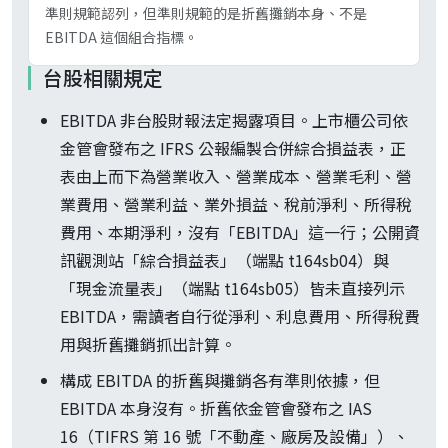
準則規範認列，但準則規範的是折舊攤銷本身、不是
EBITDA 這個組合指標。
台股相關規定
EBITDA 非台股財報法定揭露項目。上市櫃公司依
金管會發布之 IFRS 公報編製合併綜合損益表，正
表由上而下為營業收入、營業成本、營業毛利、營
業費用、營業利益、業外損益、稅前淨利、所得稅
費用、本期淨利，沒有「EBITDA」這一行；公開資
訊觀測站「綜合損益表」（端點 t164sb04）與
「現金流量表」（端點 t164sb05）皆未直接列示
EBITDA，需讀者自行從淨利、利息費用、所得稅費
用與折舊攤銷抓出計算。
構成 EBITDA 的折舊與攤銷各有準則依據，但
EBITDA 本身沒有。折舊依金管會發布之 IAS
16（TIFRS 第 16 號「不動產、廠房及設備」）、