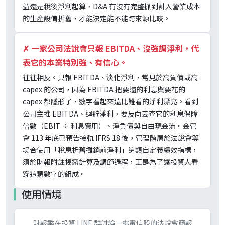
益還是稅後淨利起算、D&A 有沒有完整抓到計入營業成本
的生產設備折舊，才能決定能不能跨來源比較。
✗
一家公司法說會只報 EBITDA、沒強調淨利，代
表它的本業特別強、有信心。
往往相反。只報 EBITDA、淡化淨利，常見於高負債或高
capex 的公司，因為 EBITDA 把要還的利息與要花的
capex 都隱形了，數字看起來遠比難看的淨利漂亮。看到
公司主推 EBITDA、迴避淨利，要反向去查它的利息保障
倍數（EBIT ÷ 利息費用）、淨負債與自由現金流。金管
會 113 年底已預告接軌 IFRS 18 後，管理階層於法說會等
場合使用「稅息折舊攤銷前淨利」這類自定義績效指標，
須於財報附註揭露計算及調節過程，正是為了讓投資人看
穿這類數字的組成。
使用情境
財報季在投資 LINE 群討論一檔電信股的法說會簡報