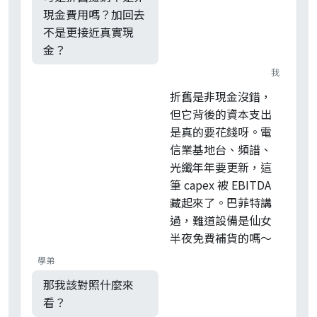
現金費用嗎？加回去
不是更接近真實現
金？
我
折舊是非現金沒錯，
但它背後的資本支出
是真的要花錢呀。電
信業基地台、頻譜、
光纖年年要更新，這
筆 capex 被 EBITDA
藏起來了。巴菲特講
過，難道設備是仙女
半夜免費補貨的嗎～
學弟
那我該對照什麼來
看？