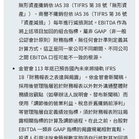
無形資產攤銷依 IAS 38（TIFRS 第 38 號「無形資
產」）、商譽不攤銷但依 IAS 36（TIFRS 第 36 號
「資產減損」）每年進行減損測試。EBITDA 作為
將上述項目加回的組合指標，屬非 GAAP（非一般
公認會計原則）財務指標，無任何會計準則定義其
計算方式，這正是同一家公司不同期間、不同公司
之間 EBITDA 口徑可能不一致的根源。
金管會 113 年底已預告國內未來將接軌 IFRS
18「財務報表之表達與揭露」。依金管會新聞稿，
採用後管理階層若於財務報表以外對外溝通整體財
務績效觀點（如舉辦法人說明會、發布新聞稿）而
使用「調節後的營業利益、稅息折舊攤銷前淨利」
等管理階層自定義績效指標，須於財務報表附註揭
露相關指標的計算及調節過程。在此之前，台股對
EBITDA 一類非 GAAP 指標的揭露規範相對寬鬆，
投資人引用法說會簡報數字時須自行核對其加回項