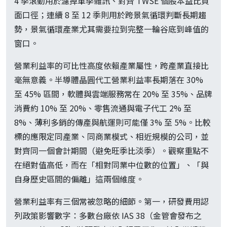
4 季滾動用於濾掉單季雜訊、對齊 TWSE 個股本益比頁
面口徑；連續 8 至 12 季則用於跨景氣循環判斷長期趨
勢，景氣循環產業尤其需要拉到完整一輪谷底到峰值的
窗口。
營業利益率的可比性高度依賴產業屬性，跨產業直接比
毫無意義。半導體晶圓代工營業利益率長期落在 30%
至 45% 區間，軟體與雲端服務常在 20% 至 35%、品牌
消費約 10% 至 20%、零售流通與電子代工 2% 至
8%、薄利多銷的傳產與航運則可能僅 3% 至 5%。比較
標的應限定同產業、同商業模式、相近規模的公司，並
對齊同一個會計期間（避免旺季比淡季）。觀察重點不
在絕對值高低，而在「相對同業中位數的位置」、「與
自身歷史區間的偏離」這兩個維度。
營業利益率有三個常被忽略的細節。第一，研發費用認
列政策影響數字：多數台廠依 IAS 38（金管會發布之