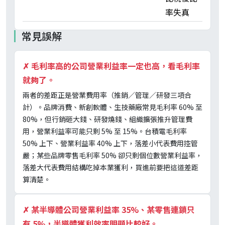
率失真
常見誤解
✗
毛利率高的公司營業利益率一定也高，看毛利率
就夠了。
兩者的差距正是營業費用率（推銷／管理／研發三項合
計）。品牌消費、新創軟體、生技藥廠常見毛利率 60% 至
80%，但行銷砸大錢、研發燒錢、組織擴張推升管理費
用，營業利益率可能只剩 5% 至 15%。台積電毛利率
50% 上下、營業利益率 40% 上下，落差小代表費用控管
嚴；某些品牌零售毛利率 50% 卻只剩個位數營業利益率，
落差大代表費用結構吃掉本業獲利，買進前要把這道差距
算清楚。
✗
某半導體公司營業利益率 35%、某零售連鎖只
有 5%，半導體獲利效率明顯比較好。