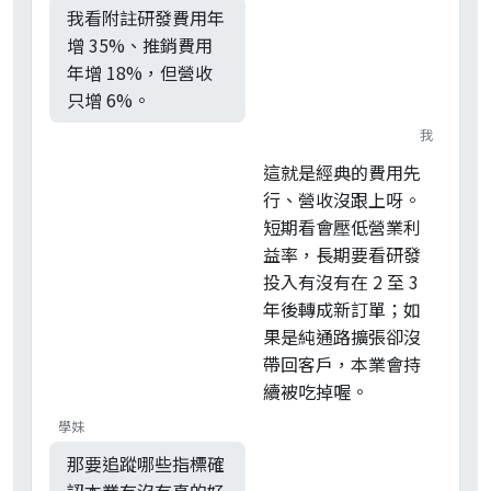
我看附註研發費用年
增 35%、推銷費用
年增 18%，但營收
只增 6%。
我
這就是經典的費用先
行、營收沒跟上呀。
短期看會壓低營業利
益率，長期要看研發
投入有沒有在 2 至 3
年後轉成新訂單；如
果是純通路擴張卻沒
帶回客戶，本業會持
續被吃掉喔。
學妹
那要追蹤哪些指標確