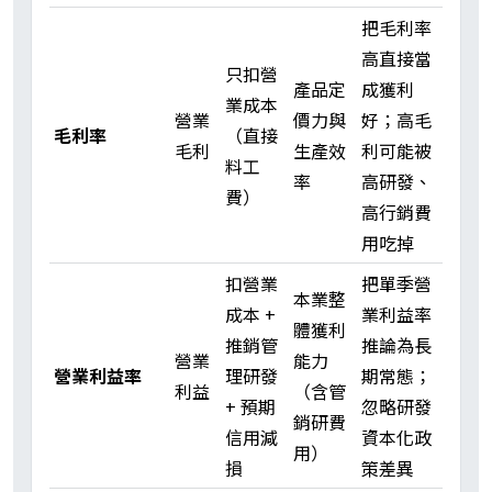
把毛利率
高直接當
只扣營
產品定
成獲利
業成本
營業
價力與
好；高毛
毛利率
（直接
毛利
生產效
利可能被
料工
率
高研發、
費）
高行銷費
用吃掉
扣營業
把單季營
本業整
成本 +
業利益率
體獲利
推銷管
推論為長
營業
能力
營業利益率
理研發
期常態；
利益
（含管
+ 預期
忽略研發
銷研費
信用減
資本化政
用）
損
策差異