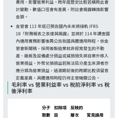
費用、影響營業利益。跨年度歷史比較若橫跨此會
計變動，數值口徑會有差異，附註會揭露轉換影響
金額。
金管會 113 年底已預告國內未來將接軌 IFRS
18「財務報表之表達與揭露」並將於 114 年調查國
內適用實務影響後再公告我國具體適用時程。依金
管會新聞稿，採用後製造業就非經常發生的不動
產、廠房及設備處分損益或減損損失將自業外移入
營業損益、外幣兌換損益若無法區分產生來源者亦
應分類為營業損益，過渡期前後的跨期比較須留意
定義差異，具體適用時程仍待主管機關公告。
毛利率 vs 營業利益率 vs 稅前淨利率 vs 稅
後淨利率
分子
扣除項
反映的
取數
目
層次
常見誤用