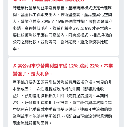
跨產業比營業利益率沒有意義，產業商業模式決定合理區
間。晶圓代工資本支出大、技術壁壘高、產品差異化空間
大，營業利益率 30% 至 45% 是同業共識；零售流通薄利
多銷、高週轉低毛利，營業利益率 2% 至 8% 才是常態。
要比較獲利效率應在同產業內、同商業模式、相近規模的
公司之間比較，並對齊同一會計期間，避免拿淡季比旺
季。
✗
某公司本季營業利益率從 12% 跳到 22%，本業
變強了、是大利多。
單季跳升要先回頭看附註與營業費用四項分項。常見的非
本業成因：一次性退稅或政府補助沖回（影響其他收
益）、預期信用減損損失沖回（先前過度提列、本期回
沖）、研發費用資本化比例提高、員工酬勞與年終獎金集
中認列在他季造成本季費用基期偏低。連續 4 季滾動的營
業利益率才能濾掉單季雜訊，搭配自由現金流與營業活動
現金流確認獲利品質。