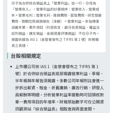
分子為合併綜合損益表上「營業利益」這一行，分母為
「營業收入」。營業利益的計算順序：營業收入 - 營業成
本 = 營業毛利；營業毛利 - 推銷費用 - 管理費用 - 研究發展
費用 - 預期信用減損損失（淨額） = 營業利益。本指標僅
涵蓋本業，業外項目（利息收支、處分投資損益、權益法
認列損益、匯兌損益、金融資產評價損益）不在分子內。
揭露依據為 IAS 1（金管會發布之 TIFRS 第 1 號）財務報
表之表達。
台股相關規定
上市櫃公司依 IAS 1（金管會發布之 TIFRS 第 1
號）於合併綜合損益表底部揭露營業利益，季報、
半年報與年報皆須揭露。多數公司年報附註會進一
步拆出薪資、租金、折舊攤銷、廣告行銷、研發人
員薪酬等明細，分析營業利益率變動時可回頭核對
單一費用項目的年增率。財報原始數字可在公開資
訊觀測站「綜合損益表」個股查詢頁面查閱。