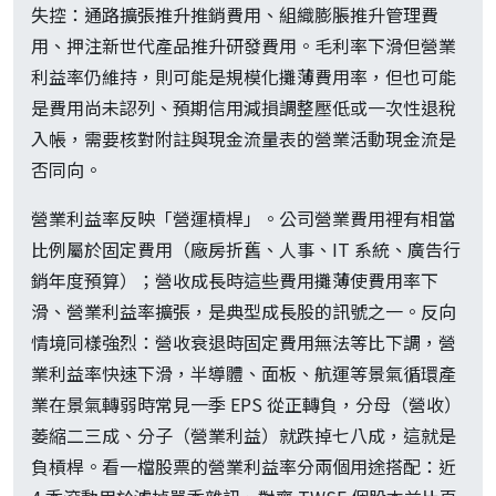
失控：通路擴張推升推銷費用、組織膨脹推升管理費
用、押注新世代產品推升研發費用。毛利率下滑但營業
利益率仍維持，則可能是規模化攤薄費用率，但也可能
是費用尚未認列、預期信用減損調整壓低或一次性退稅
入帳，需要核對附註與現金流量表的營業活動現金流是
否同向。
營業利益率反映「營運槓桿」。公司營業費用裡有相當
比例屬於固定費用（廠房折舊、人事、IT 系統、廣告行
銷年度預算）；營收成長時這些費用攤薄使費用率下
滑、營業利益率擴張，是典型成長股的訊號之一。反向
情境同樣強烈：營收衰退時固定費用無法等比下調，營
業利益率快速下滑，半導體、面板、航運等景氣循環產
業在景氣轉弱時常見一季 EPS 從正轉負，分母（營收）
萎縮二三成、分子（營業利益）就跌掉七八成，這就是
負槓桿。看一檔股票的營業利益率分兩個用途搭配：近