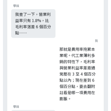
學妹
我查了一下，營業利
益率只有 1.8%，比
毛利率落差 6 個百分
點⋯⋯
我
那就是費用率拖累本
業呢。代工業薄利多
銷的特性下，毛利率
與營業利益率差距通
常壓在 3 至 4 個百分
點以內；現在差到 6
個百分點，要去翻附
註看是哪一項費用在
膨脹。
學妹