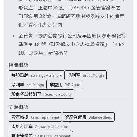
形資產』正體中文版」（IAS 38，金管會發布之
TIFRS 第 38 號，規範研究與開發階段支出的費用
化／資本化判定）
金管會「提醒公開發行公司及早因應國際財務報導
準則第 18 號『財務報表中之表達與揭露』（IFRS
18）之採用」新聞稿
相關術語
每股盈餘
毛利率
Earnings Per Share
Gross Margin
淨利率
本益比
Net Margin
P/E Ratio
股東權益報酬率
Return on Equity
同類術語
資產減損
資產負債表
Asset Impairment
Balance Sheet
產能利用率
Capacity Utilization
現金流量表
Cash Flow Statement