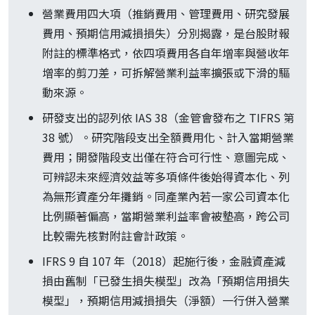
營業費用四大項（推銷費用、管理費用、研究發展
費用、預期信用減損損失）分別揭露，是台股財報
附註的標準格式，依四項費用各自年增率與營收年
增率的剪刀差，可拆解營業利益率擴張或下滑的驅
動來源。
研發支出的認列依 IAS 38（金管會發布之 TIFRS 第
38 號）。研究階段支出全額費用化、計入當期營業
費用；開發階段支出僅在符合可行性、意圖完成、
可辨認未來經濟效益等多項條件後始得資本化、列
為無形資產分年攤銷。同產業內若一家公司資本化
比例顯著偏高，當期營業利益率會被墊高，跨公司
比較需先核對附註會計政策。
IFRS 9 自 107 年（2018）起施行後，金融資產減
損由舊制「已發生損失模型」改為「預期信用損失
模型」，預期信用減損損失（淨額）一行併入營業