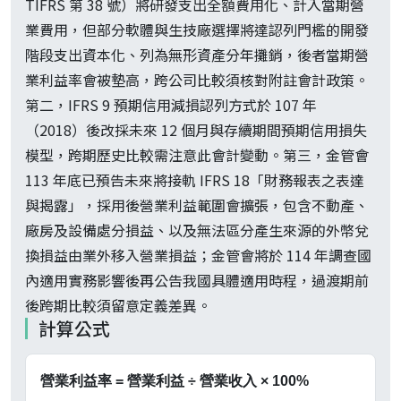
TIFRS 第 38 號）將研發支出全額費用化、計入當期營
業費用，但部分軟體與生技廠選擇將達認列門檻的開發
階段支出資本化、列為無形資產分年攤銷，後者當期營
業利益率會被墊高，跨公司比較須核對附註會計政策。
第二，IFRS 9 預期信用減損認列方式於 107 年
（2018）後改採未來 12 個月與存續期間預期信用損失
模型，跨期歷史比較需注意此會計變動。第三，金管會
113 年底已預告未來將接軌 IFRS 18「財務報表之表達
與揭露」，採用後營業利益範圍會擴張，包含不動產、
廠房及設備處分損益、以及無法區分產生來源的外幣兌
換損益由業外移入營業損益；金管會將於 114 年調查國
內適用實務影響後再公告我國具體適用時程，過渡期前
後跨期比較須留意定義差異。
計算公式
營業利益率 = 營業利益 ÷ 營業收入 × 100%