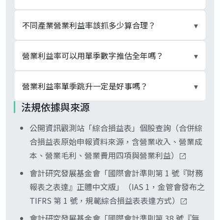
直接取自合併綜合損益表，營業利益是營業收入扣
除營業成本、推銷費用、管理費用、研究發展費用
毛利率只扣營業成本（直接料工費），衡量產品定
不同產業營業利益率該抓多少算合理？
▾
以及預期信用減損損失（淨額）之後的本業底線。
價力；營業利益率再扣推銷、管理、研發費用以及
原始申報資料可在公開資訊觀測站「綜合損益表」
預期信用減損損失，衡量本業整體獲利能力。兩者
沒有單一答案，產業商業模式決定區間。晶圓代工
營業利益率可以用單季數字推估全年嗎？
▾
個股查詢頁面查到，依 IAS 1（金管會發布之
落差就是營業費用率，落差大代表費用吃掉本業獲
30% 至 45%、軟體雲端 20% 至 35%、品牌消費
TIFRS 第 1 號）規定揭露。
利。看一檔股票要兩項並用：毛利率穩定但營業利
10% 至 20%、零售流通與電子代工 2% 至 8%、薄
不建議。電子代工旺季集中在第三季、零售旺季集
營業利益率單季跳升一定是好事嗎？
▾
益率下滑代表費用失控，毛利率下滑但營業利益率
利多銷的傳產或航運常在 3% 至 5%。判斷合理性
中在第四季、半導體常見 Q4 高 Q1 低的季節性，
法規依據與來源
維持代表規模化攤薄費用率。
要在同產業同商業模式內比較，並對齊近 5 至 10
單季營業利益率推年化容易把旺季當常態、淡季當
不一定。常見非本業成因：一次性退稅或政府補助
年的歷史區間；跨產業比絕對值毫無意義。
衰退。比較合理的作法是看連續 4 季滾動營業利益
公開資訊觀測站「綜合損益表」個股查詢（合併綜
沖回、預期信用減損損失先前過度提列本期回沖、
率，把短期雜訊濾掉；同時搭配營業活動現金流確
合損益表原始申報資料來源，含營業收入、營業成
研發費用資本化比例提高、員工酬勞集中認列他季
認本業獲利品質。
本、營業毛利、營業費用四項與營業利益）
造成本季費用基期偏低。要先翻附註與營業費用四
項分項找出跳升來源，再對照營業活動現金流是否
會計研究發展基金會「國際會計準則第 1 號『財務
同步成長，才能判斷是真實本業改善還是會計效
報表之表達』正體中文版」（IAS 1，金管會發布之
應。
TIFRS 第 1 號，規範綜合損益表表達方式）
會計研究發展基金會「國際會計準則第 38 號『無