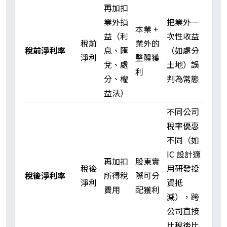
再加扣
業外損
把業外一
本業 +
益（利
次性收益
稅前
業外的
稅前淨利率
息、匯
（如處分
淨利
整體獲
兌、處
土地）誤
利
分、權
判為常態
益法）
不同公司
稅率優惠
不同（如
IC 設計適
再加扣
股東實
稅後
用研發投
稅後淨利率
所得稅
際可分
淨利
資抵
費用
配獲利
減），跨
公司直接
比稅後比