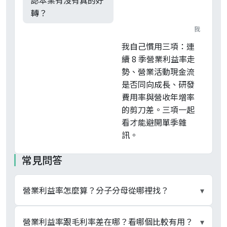
認本業有沒有真的好
轉？
我
我自己慣用三項：連
續 8 季營業利益率走
勢、營業活動現金流
是否同向成長、研發
費用率與營收年增率
的剪刀差。三項一起
看才能避開單季雜
訊。
常見問答
營業利益率怎麼算？分子分母從哪裡找？
▾
營業利益率 = 營業利益 ÷ 營業收入。兩個數字都
營業利益率跟毛利率差在哪？看哪個比較有用？
▾