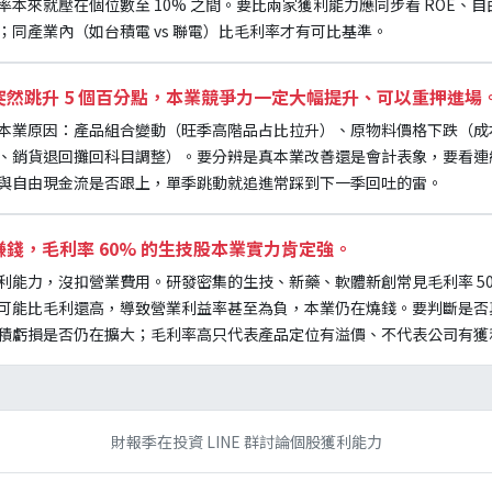
本來就壓在個位數至 10% 之間。要比兩家獲利能力應同步看 ROE、
同產業內（如台積電 vs 聯電）比毛利率才有可比基準。
然跳升 5 個百分點，本業競爭力一定大幅提升、可以重押進場
本業原因：產品組合變動（旺季高階品占比拉升）、原物料價格下跌（成
銷貨退回攤回科目調整）。要分辨是真本業改善還是會計表象，要看連續 4
與自由現金流是否跟上，單季跳動就追進常踩到下一季回吐的雷。
錢，毛利率 60% 的生技股本業實力肯定強。
能力，沒扣營業費用。研發密集的生技、新藥、軟體新創常見毛利率 50%
可能比毛利還高，導致營業利益率甚至為負，本業仍在燒錢。要判斷是否
積虧損是否仍在擴大；毛利率高只代表產品定位有溢價、不代表公司有獲
財報季在投資 LINE 群討論個股獲利能力