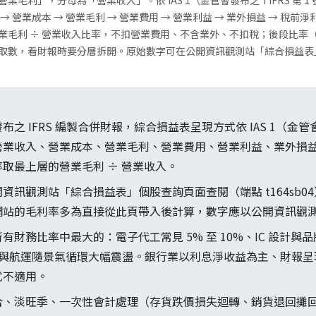
毛利」，分母為「營業收入」。依 IAS 1（金管會發布之 TIFRS 第 
 營業成本 → 營業毛利 → 營業費用 → 營業利益 → 業外損益 → 稅前淨利
業毛利 ÷ 營業收入比率，不扣營業費用、不含業外、不扣稅；後段比率
取數，看財報時要分層拆開。原始數字可在公開資訊觀測站「綜合損益表
 IFRS 編製合併財報，綜合損益表呈現方式依 IAS 1（金管會發布
營業收入、營業成本、營業毛利、營業費用、營業利益、業外損
取最上層的營業毛利 ÷ 營業收入。
資訊觀測站「綜合損益表」個股查詢頁面查閱（端點 t164sb0
網站的毛利率多為直接從此頁帶入後計算，數字應以公開資訊觀
財務比率中最大的：電子代工常見 5% 至 10%、IC 設計與品牌零
傳產與航運隨景氣循環大幅震盪。銀行業以利息淨收益為主、財報
式不適用。
合、淡旺季、一次性會計處理（存貨跌價損失迴轉、銷貨退回攤