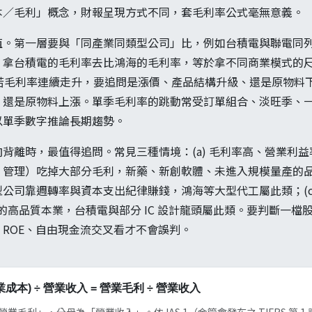
本／毛利」概念，財報呈現方式不同，套毛利率公式毫無意義。
值。第一層要與「同產業同類型公司」比，例如台積電與聯電同
；拿台積電的毛利率去比鴻海的毛利率，等於拿不同商業模式的
趨勢：若毛利率連續走升，要追問是漲價、產品結構升級、還是原物
、還是原物料上漲。單季毛利率的跳動常受訂單組合、淡旺季、
以單季數字推論長期趨勢。
背離時，最值得追問。常見三種情境：(a) 毛利率高、營業利
管理）吃掉大部分毛利，新藥、新創軟體、未進入規模量產的品牌
公司靠週轉率與資本支出紀律賺錢，鴻海等大型代工屬此類；(c
真正的高品質本業，台積電與部分 IC 設計龍頭屬此類。要判斷一
ROE、自由現金流交叉看才不會誤判。
營業成本) ÷ 營業收入 = 營業毛利 ÷ 營業收入