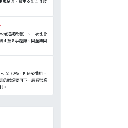
自由現金流、資本支出回收效
。
本端短期改善）、一次性會
 至 8 季趨勢、同產業同
 至 70%，但研發費用、
真的賺錢要再下一層看營業
利。