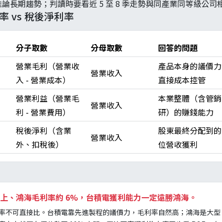
論長期趨勢；判讀時要看近 5 至 8 季走勢與同產業同等級公司
率 vs 稅後淨利率
分子取數
分母取數
回答的問題
營業毛利（營業收
產品本身的議價力
營業收入
入 - 營業成本）
直接成本控管
營業利益（營業毛
本業整體（含管銷
營業收入
利 - 營業費用）
研）的賺錢能力
稅後淨利（含業
股東最終分配到的
營業收入
外、扣稅後）
位營收獲利
 以上、鴻海毛利率約 6%，台積電獲利能力一定遠勝鴻海。
率不可直接比。台積電靠先進製程的議價力，毛利率自然高；鴻海是大型 E