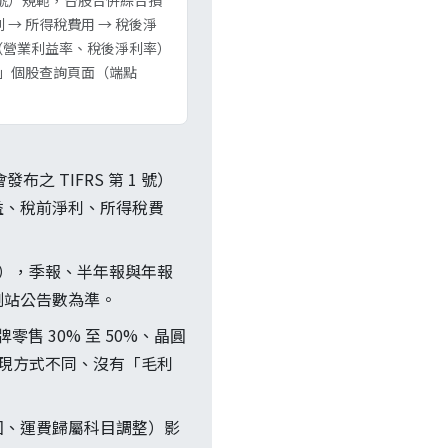
1 號）規範，台股合併綜合損
 → 所得稅費用 → 稅後淨
（營業利益率、稅後淨利率）
」個股查詢頁面（端點
之 TIFRS 第 1 號）
益、稅前淨利、所得稅費
4），季報、半年報與年報
測站公告數為準。
售 30% 至 50%、晶圓
呈現方式不同、沒有「毛利
回、運費歸屬科目調整）影