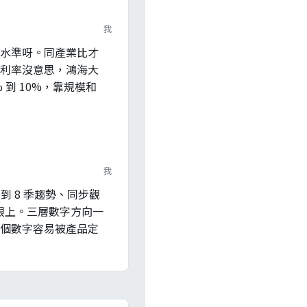
我
水準呀。同產業比才
利率沒意思，鴻海大
% 到 10%，靠規模和
我
到 8 季趨勢、同步觀
有跟上。三層數字方向一
個數字容易被產品定