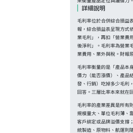
來衡量產品定位與議價力
詳細說明
毛利率位於合併綜合損益表
報，綜合損益表呈現方式依 
業毛利」，再扣「營業費
後淨利」。毛利率為營業毛
業費用、業外與稅。財報原
毛利率衡量的是「產品本
價力（能否漲價）、產品
發、行銷）吃掉多少毛利
回答。三層比率本來就在
毛利率的產業差異是所有財務
規模量大、單位毛利薄、靠週
客戶綁定或品牌溢價支撐；
統製造、原物料、航運則隨