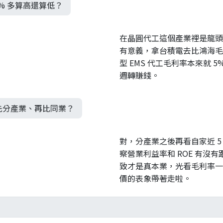
% 多算高還算低？
在晶圓代工這個產業裡是龍頭
有意義，拿台積電去比鴻海毛
型 EMS 代工毛利率本來就 5
週轉賺錢。
先分產業、再比同業？
對，分產業之後再看自家近 5 
察營業利益率和 ROE 有沒
致才是真本業，光看毛利率一
價的表象帶著走啦。