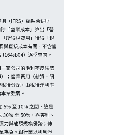
（IFRS）編製合併財
入」扣除「營業成本」算出「營
、「所得稅費用」後得「稅
售價與直接成本有關，不含營
64sb04）逐季查閱。
同一家公司的毛利率反映議
薄）；營業費用（薪資、研
響稅後分配，由稅後淨利率
論本業強弱。
% 至 10% 之間，這是
0% 至 50%，靠專利、
議價力與龍頭規模優勢；傳
甚至為負。銀行業以利息淨