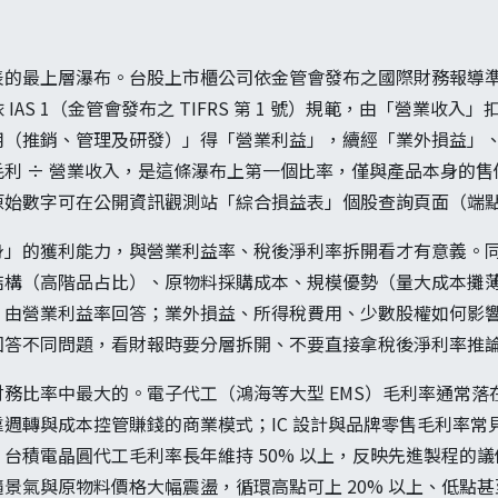
。
的最上層瀑布。台股上市櫃公司依金管會發布之國際財務報導準則
IAS 1（金管會發布之 TIFRS 第 1 號）規範，由「營業收
用（推銷、管理及研發）」得「營業利益」，續經「業外損益」
利 ÷ 營業收入，是這條瀑布上第一個比率，僅與產品本身的
始數字可在公開資訊觀測站「綜合損益表」個股查詢頁面（端點 t1
身」的獲利能力，與營業利益率、稅後淨利率拆開看才有意義。
結構（高階品占比）、原物料採購成本、規模優勢（量大成本攤
，由營業利益率回答；業外損益、所得稅費用、少數股權如何影
回答不同問題，看財報時要分層拆開、不要直接拿稅後淨利率推
比率中最大的。電子代工（鴻海等大型 EMS）毛利率通常落在 5
轉與成本控管賺錢的商業模式；IC 設計與品牌零售毛利率常見 3
台積電晶圓代工毛利率長年維持 50% 以上，反映先進製程的
景氣與原物料價格大幅震盪，循環高點可上 20% 以上、低點