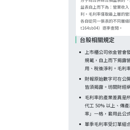
分子為合併綜合損益表的「營業
益表自上而下為：營業收入 →
利。毛利率僅取最上層的營
各自從同一張表的不同層級
t164sb04）逐季查閱。
台股相關規定
上市櫃公司依金管會發布之
規範，自上而下揭露
用、稅後淨利。毛利率
財報原始數字可在公開
皆須揭露。坊間財經
毛利率的產業差異是所有
代工 50% 以上、
率」一格，套用此公
單季毛利率受訂單組