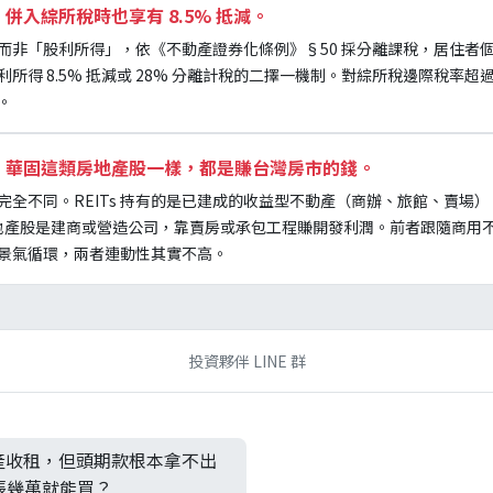
利，併入綜所稅時也享有 8.5% 抵減。
得」而非「股利所得」，依《不動產證券化條例》§50 採分離課稅，居住者個
所得 8.5% 抵減或 28% 分離計稅的二擇一機制。對綜所稅邊際稅率超過
。
富發、華固這類房地產股一樣，都是賺台灣房市的錢。
來源完全不同。REITs 持有的是已建成的收益型不動產（商辦、旅館、賣場）
類房地產股是建商或營造公司，靠賣房或承包工程賺開發利潤。前者跟隨商用
景氣循環，兩者連動性其實不高。
投資夥伴 LINE 群
產收租，但頭期款根本拿不出
一張幾萬就能買？