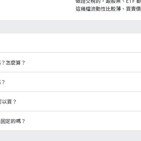
徵證交稅的，跟股票、ETF 
這幾檔流動性比較薄、買賣價
證券化條例》下的信託受益證券，由銀行信託部募集資金直接持有不動
稅嗎？怎麼算？
的受益憑證，由投信公司持有股票或債券等有價證券。兩者法源
ETF 賣出課 0.1%。
息所得」（《不動產證券化條例》§50），居住者個人依《各類所得
嗎？
0%、分離課稅，不併入綜合所得稅，也不適用股利所得抵減／分
有節稅效果。
》§49 明定 REITs 受益證券買賣免徵證券交易稅，與一般股票賣
 可以買？
賣出仍須繳交券商手續費（牌告 0.1425%、最低 20 元），這
 商品代號末碼為 T，常見如 01001T 土銀富邦 R1、01002T 土銀
額是固定的嗎？
 土銀富邦 R2 等，總數不到 10 檔。商品名稱前綴為受託信託銀行
公告為準。
標的信託契約規定，多為每半年或每年一次，與台股股票股利集