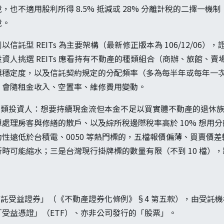
也不適用股利所得 8.5% 抵減或 28% 分離計稅的二擇一機制；
稅。
託型 REITs 為主要架構（最新修正版本為 106/12/06），證
資人挑選 REITs 應看持有不動產的種類組合（商辦、旅館、
與穩定度，以及信託契約規定的分配頻率（多為每半年或每年一
，會隨租金收入、空置率、維修費用變動。
適合三類投資人：想要持續現金流但本金不足以買實體不動產的退休
處理房客與修繕的散戶、以及綜所稅邊際稅率高於 10% 想用
性遠低於台積電、0050 等熱門標的，五檔報價偏薄、買賣價
時可能縮水；三是台灣現行掛牌標的數量有限（不到 10 檔）
為「信託受益證券」（《不動產證券化條例》§4 第五款），由受託
受益憑證」（ETF）、亦非公司發行的「股票」。