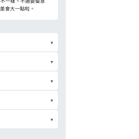
都不一樣。不過要留意
差會大一點啦。
▾
產收租；ETF 是《證券
▾
、發行人、稅費都不同，
扣繳率標準》§2 第三款
▾
離計稅機制。對綜所稅邊
出 0.3%、ETF 賣出
▾
項成本與一般股票完全相
國泰 R1、01003T 兆豐
▾
（如「土銀」「兆豐」），
中於除權息旺季發放不