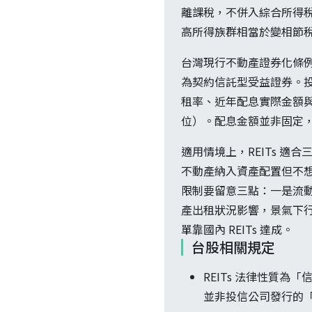
離課稅，不併入綜合所得稅，
高所得族群相當於變相節
台灣現行不動產證券化條例以信
為契約信託型受益證券。投
租率、近年配息實際金額
位）。配息金額並非固定
適用情境上，REITs 
不動產納入資產配置但不想
限制要留意三點：一是流動
產出租狀況影響，景氣下行
單靠國內 REITs 達成。
台股相關規定
REITs 法律性質
並非投信公司發行的「