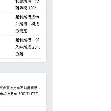
利息所得，分
離課稅 10%
股利所得或境
外所得，視成
分而定
股利所得，併
入綜所或 28%
分離
集資金直接持有不動產實體；
上另有「REITs ETF」