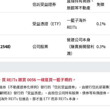
直接持有商辦、
信託受益證券
免徵
旅館等不動產
一籃子海外
）
受益憑證（ETF）
0.1%
REITs
營建公司本身
2548）
公司股票
（賺賣房開發利
0.3%
潤）
F，買 REITs 跟買 0056 一樣是買一籃子標的。
Ts 是依《不動產證券化條例》發行的「信託受益證券」，由銀行信託部募
及顧問法》發行的「受益憑證」，由投信公司持有股票、債券等有價證券。市場
檔海外 REITs 包進去，那才是 ETF 而非 REITs 本身。