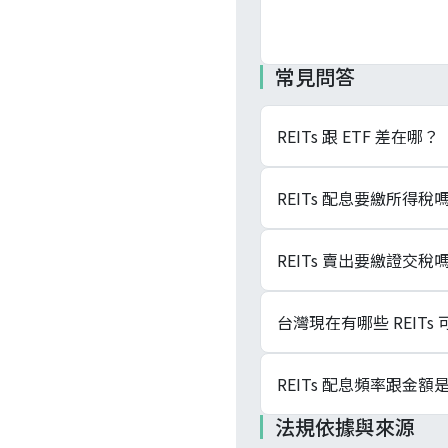
常見問答
REITs 跟 ETF 差在哪？
REITs 是《不動產
REITs 配息要繳所得
投資信託及顧問法》下
REITs 賣出免徵證交稅、
REITs 配息屬「利
REITs 賣出要繳證交稅
第三目按分配額扣繳 1
際稅率高於 10% 的人
不用。《不動產證券化條例
台灣現在有哪些 REITs
0.1% 都不同。買進與
同。
證券交易所掛牌的 REITs
REITs 配息頻率跟金
新光 R1、01004T
法規依據與來源
現行掛牌清單以證交所
不固定。配息頻率依各