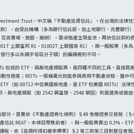
tate Investment Trust，中文稱「不動產投資信託」。在台灣
五款），由受託機構（多為銀行信託部，如土地銀行、兆豐銀行
、百貨賣場、旅館、廠辦），靠收租產生現金流，再依信託契約
01T 土銀富邦 R1、01002T 土銀國泰 R1），與一般股票（多為
頭，新發行多以末碼字母區分子類）的編碼規則不同。
 REITs 包成的 ETF、與房地產類股票，是四種不同的工具。直
動性極差；REITs 一張幾萬元就能參與商用不動產收租、盤中
 ETF（如 00712 中信美國房地產，是 ETF 包美國 REITs
相同。房地產類股（如 2542 興富發、2548 華固）則是建商或
特別的部分。買賣依《不動產證券化條例》§49 免徵證券交易稅（§
資產信託 REAT，本條目聚焦前者），與一般股票賣出 0.3%、ETF 
所得課稅，依《各類所得扣繳率標準》§2 第三款第三目對居住者個