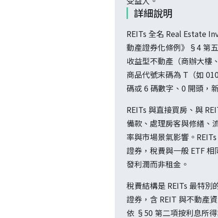
受益人。
詳細說明
REITs 全名 Real Es
動產證券化條例》§4 第
收益型不動產（商辦大樓
商品代號末碼為 T（如 010
碼或 6 碼數字、0 開
REITs 與直接買房、與
備款、處理房客與修繕、流
率與市場景氣影響。REITs
證券，稅費與一般 ETF 
發利潤而非租金。
稅費結構是 REITs 最
證券，含 REIT 與不動產
依 §50 第二項按利息