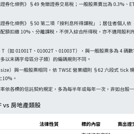
產證券化條例》§49 免徵證券交易稅；一般股票賣出為 0.3%、ET
不動產證券化條例》§50 第二項「按利息所得課稅」；居住者個人
分配額扣繳 10%、分離課稅，不併入綜合所得稅，亦不適用股
 T（如 01001T、01002T、01003T），與一般股票多為 4 碼數字
行多以末碼字母區分子類）的編碼規則不同。
ck size）與一般股票相同，依 TWSE 營業細則 §62 六段式 tick
±10%。
分配頻率依各標的信託契約規定，多為每半年或每年一次，非如台股
ETF vs 房地產類股
法律性質
標的內容
賣出證