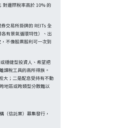
對邊際稅率高於 10% 的
券交易所掛牌的 REITs 全
賣場各有景氣循環特性）、出
次，不像股票股利可一次到
族或穩健型投資人、希望把
分離課稅工具的高所得族。
差較大；二是配息受持有不動
，跨地區或跨類型分散難以
機構（信託業）募集發行，