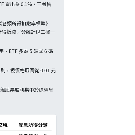
F 賣出為 0.1%，三者皆
依《各類所得扣繳率標準》
利所得抵減／分離計稅二擇一
、ETF 多為 5 碼或 6 碼
 規則，視價格區間從 0.01 元
一般股票股利集中於除權息
交稅
配息所得分類