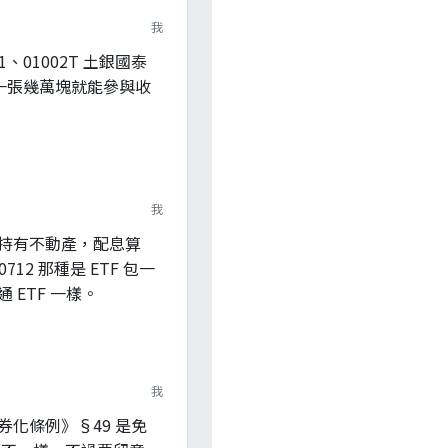
我
1、01002T 土銀國泰
，一張幾萬塊就能參與收
我
直接持有不動產，配息算
12 那種是 ETF 包一
通 ETF 一樣。
我
證券化條例》§49 是免