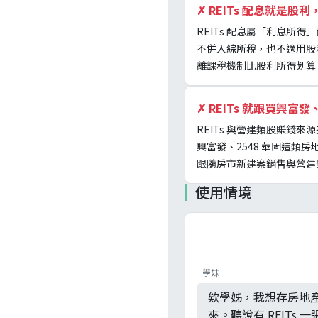
✗
REITs 配息就是股
REITs 配息屬「利息所
不併入綜所稅，也不適用股利
離課稅機制比股利所得划算
✗
REITs 就跟買興
REITs 與營建類股賺錢
興富發、2548 華固這
跟隨房市新建案銷售與營建
使用情境
學妹
欸學姊，我想存房地
來。聽說有 REITs 