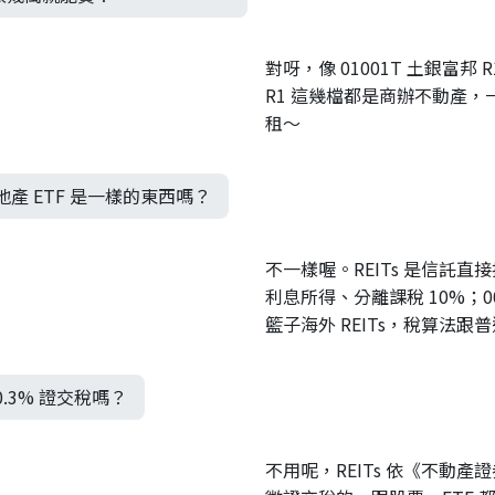
對呀，像 01001T 土銀富邦 R
R1 這幾檔都是商辦不動產
租～
房地產 ETF 是一樣的東西嗎？
不一樣喔。REITs 是信託
利息所得、分離課稅 10%；007
籃子海外 REITs，稅算法跟普
 0.3% 證交稅嗎？
不用呢，REITs 依《不動產