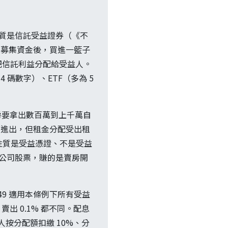
的法律性質是信託受益證券（《不
）募集資金後，買進一籃子
把信託利益分配給受益人。
 4 碼數字）、ETF（多為 5
接買房要拿出數百萬到上千萬自
可進出，但租金分配受出租
）法律性質是受益憑證、不是受益
營造公司股票，賺的是賣房開
49 適用本條例下所有受益
賣出 0.1% 都不同。配息
人按分配額扣繳 10%、分