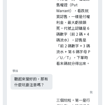
售權證（Put
Warrant），看跌就
買認售，一樣是付權
利金、最大虧損鎖
死。代號上認購是 6
碼數字（前 2 碼 + 4
碼流水），認售是
「前 2 碼數字 + 3 碼
流水 + 第 6 碼字母 P
／U／T」，下單時
看末碼就分得出來。
學妹
聽起來蠻好的，那有
什麼坑要注意嗎？
我
三個坑啦。第一是行