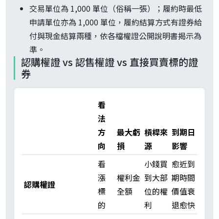
交易單位為 1,000 單位（俗稱一張）；履約時最低
申請單位亦為 1,000 單位，履約結算方式有證券給
付與現金結算兩種，依各檔權證公開說明書揭示為
準。
認購權證 vs 認售權證 vs 直接買賣標的證
券
看
法
方
最大虧
槓桿來
到期日
向
損
源
影響
看
小錢買
愈近到
漲
權利金
到大部
期時間
認購權證
標
全額
位的權
價值衰
的
利
退愈快