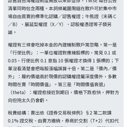
認售自台灣權證制度開放以來即並存，TWSE 每日公告
清單同時包含兩種。本詞條範圍限縮在散戶可於集中市
場自由買賣的標準化認購／認售權證；牛熊證（末碼 C
／B）、展延型權證（X／Y）、認股權憑證等子類另
論。
權證有三條會吃掉本金的內建機制散戶常忽略。第一是
「行使比例」：一單位權證對應幾股標的，常見 0.1 或
0.05，行使比例 0.1 意指 10 張權證才換得 1 張標的；下
單沒看清楚會把每股漲幅誤算十倍。第二是「價內／價
外」：履約價遠高於現價的認購權證屬深度價外，多數
時間在賣「時間價值」。第三是「時間價值衰退」
（theta）：權證愈接近到期日，價格下跌愈快，押對方
向但拖太久仍會虧。
稅費結構：賣出依《證券交易稅條例》§2 第二款課
0.1% 證交稅、由賣方繳納，券商於交割（T+2）代扣代