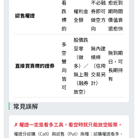
看
不必融
愈近到
跌
權利金
券即可
期時間
認售權證
標
全額
做空方
價值衰
的
向
退愈快
股價跌
多
至零
無內建
空
無到期
（做
槓桿
雙
日，可
直接買賣標的證券
多）／
（信用
向
長期持
無上限
交易另
皆
有
（融券
計）
可
放空）
常見誤解
✗
權證一定是看多工具，看空時就只能放空股票。
權證分認購（Call）與認售（Put）兩種：認購權證看多、