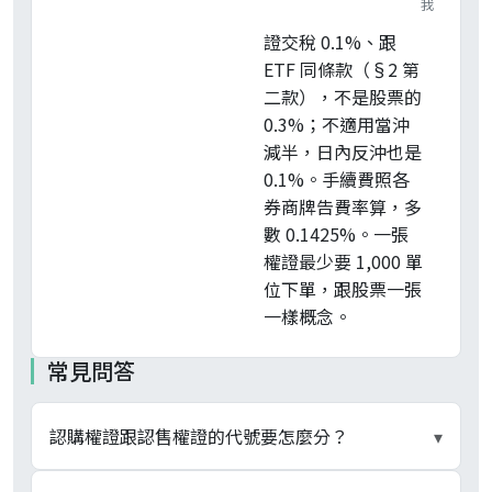
我
證交稅 0.1%、跟
ETF 同條款（§2 第
二款），不是股票的
0.3%；不適用當沖
減半，日內反沖也是
0.1%。手續費照各
券商牌告費率算，多
數 0.1425%。一張
權證最少要 1,000 單
位下單，跟股票一張
一樣概念。
常見問答
認購權證跟認售權證的代號要怎麼分？
▾