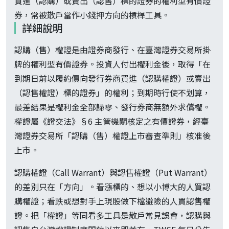
買進（認購）或賣出（認售）標的證券的權利型有價證
券，常被散戶當作小錢押方向的槓桿工具。
詳細說明
認購（售）權證是由證券商發行、在臺灣證券交易所掛
牌的權利型有價證券。投資人付出權利金後，取得「在
到期日前以履約價向發行券商買進（認購權證）或賣出
（認售權證）標的證券」的權利；到期時行使不划算，
最差結果是權利金全部歸零、發行券商無額外求償權。
權證屬《證交法》§6 主管機關核定之有價證券，經臺
灣證券交易所「認購（售）權證上市審查準則」核准後
上市。
認購權證（Call Warrant）與認售權證（Put Warrant）
的差別只在「方向」。看漲標的、想以小博大的人買認
購權證；看跌或想對手上現股做下檔避險的人買認售權
證。把「權證」等同看多工具是散戶常見誤會，認購與