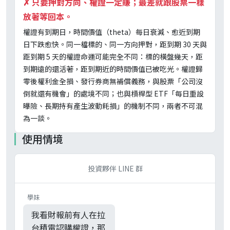
✗
只要押對方向、權證一定賺；最差就跟股票一樣
放著等回本。
權證有到期日，時間價值（theta）每日衰減、愈近到期
日下跌愈快。同一檔標的、同一方向押對，距到期 30 天與
距到期 5 天的權證命運可能完全不同：標的橫盤幾天，距
到期遠的還活著，距到期近的時間價值已被吃光。權證歸
零後權利金全損、發行券商無補償義務，與股票「公司沒
倒就還有機會」的處境不同；也與槓桿型 ETF「每日重設
曝險、長期持有產生波動耗損」的機制不同，兩者不可混
為一談。
使用情境
投資夥伴 LINE 群
學妹
我看財報前有人在拉
台積電認購權證，那