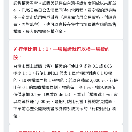
認售權證看空。認購與認售自台灣權證制度開放以來即並
存，TWSE 每日公告清單同時包含兩種。看空標的證券時
不一定要走信用帳戶融券（須具備信用交易資格、付融券
費、面對軋空），也可以直接在集中市場買進對應的認售
權證，最大虧損鎖在權利金。
✗
行使比例 1：1，一張權證就可以換一張標的
股。
台灣市面上認購（售）權證的行使比例多為 0.1 或 0.05，
極少 1：1。行使比例 0.1 代表 1 單位權證對應 0.1 股標
的、10 張權證才換 1 張標的；若以台積電 2,000 元、行使
比例 0.1 的認購權證為例，標的每上漲 1 元、權證理論價
值僅增加 0.1 元（再乘以 delta）。看到「權證跳 1 元」就
以為等於賺 1,000 元、是把行使比例當 1 算的常見錯誤。
下單前必查公開說明書或券商系統揭示的「行使比例」欄
位。