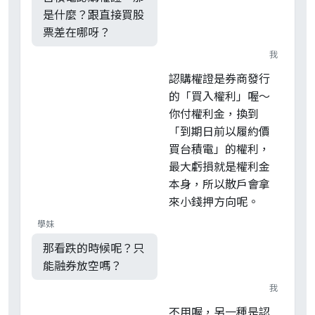
是什麼？跟直接買股
票差在哪呀？
我
認購權證是券商發行
的「買入權利」喔～
你付權利金，換到
「到期日前以履約價
買台積電」的權利，
最大虧損就是權利金
本身，所以散戶會拿
來小錢押方向呢。
學妹
那看跌的時候呢？只
能融券放空嗎？
我
不用喔，另一種是認