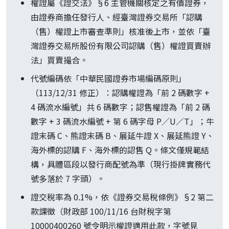
權證屬《證交法》§6 主管機關核定之有價證券，
由證券商擔任發行人、經臺灣證券交易所「認購
（售）權證上市審查準則」核准後上市，並依「臺
灣證券交易所股份有限公司認購（售）權證買賣辦
法」買賣撮合。
代號編碼依「中華民國證券市場編碼原則」
（113/12/31 修正）：認購權證為「前 2 碼數字 +
4 碼流水編號」共 6 碼數字；認售權證為「前 2 碼
數字 + 3 碼流水編號 + 第 6 碼字母 P／U／T」；牛
證末碼 C、熊證末碼 B、展延牛證 X、展延熊證 Y、
海外標的認購 F、海外標的認售 Q。條文僅規範結
構，具體區段以發行商配號為準（現行掛牌實務代
號多落於 7 字頭）。
證交稅率為 0.1%，依《證券交易稅條例》§2 第二
款課徵（財政部 100/11/16 台財稅字第
10000400260 號令明示權證適用此款，字號見