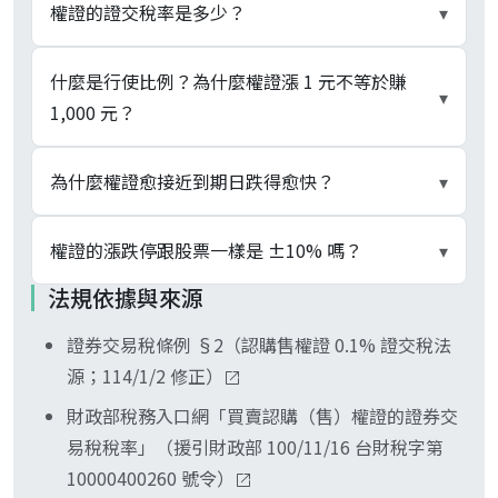
依「中華民國證券市場編碼原則」（113/12/31 修
權證的證交稅率是多少？
▾
正）：認購權證為「前 2 碼數字 + 4 碼流水編號」
共 6 碼數字；認售權證為「前 2 碼數字 + 3 碼流水
0.1%，由賣方繳納、券商於交割（T+2）代扣代
什麼是行使比例？為什麼權證漲 1 元不等於賺
▾
+ 第 6 碼字母 P、U 或 T」。其他子類另有規則：
繳。權證的證交稅率與 ETF 相同，都是 0.1%，比
1,000 元？
牛證末碼 C、熊證末碼 B、展延牛證 X、展延熊證
一般股票賣出的 0.3% 低；當沖減半（0.15%）只
Y、海外標的認購 F、海外標的認售 Q。下單時看末
適用上市櫃股票、不及於權證，日內反向沖銷稅率
行使比例代表 1 單位權證對應幾股標的。台股權證
為什麼權證愈接近到期日跌得愈快？
▾
碼即可區分商品類型。
一樣是 0.1%。法源見 references。
多為 0.1 或 0.05，0.1 即 10 張權證換 1 張標的。標
的證券每漲 1 元，認購權證理論價值只增加「1 元
權證價格由「內含價值」加「時間價值」構成。內
權證的漲跌停跟股票一樣是 ±10% 嗎？
▾
× 行使比例 × delta」；以行使比例 0.1、delta
含價值取決於現價與履約價的關係，時間價值反映
法規依據與來源
0.5 為例，標的漲 1 元、權證僅增加 0.05 元。看權
「在到期前還有機會翻身」的期望值。愈接近到期
不是。權證漲跌停價格按「當日開盤競價基準 +
證跳幾元換算成賺多少，須先把行使比例帶進來
日，剩下的機會愈少、時間價值衰退愈快（theta
證券交易稅條例 §2（認購售權證 0.1% 證交稅法
(標的證券當日漲停價格 - 標的證券當日開盤競價基
算。
加速）；若到期時仍是深度價外，時間價值歸零、
源；114/1/2 修正）
準) × 行使比例」計算，跟著標的證券動而非固定
權利金全部虧損。
百分比。指數型權證以指數變動換算、海外標的權
財政部稅務入口網「買賣認購（售）權證的證券交
證另有規定。tick 升降單位也與普通股不同，採權
易稅稅率」（援引財政部 100/11/16 台財稅字第
證專用六級表（未滿 5 元 0.01 元起跳、500 元以
10000400260 號令）