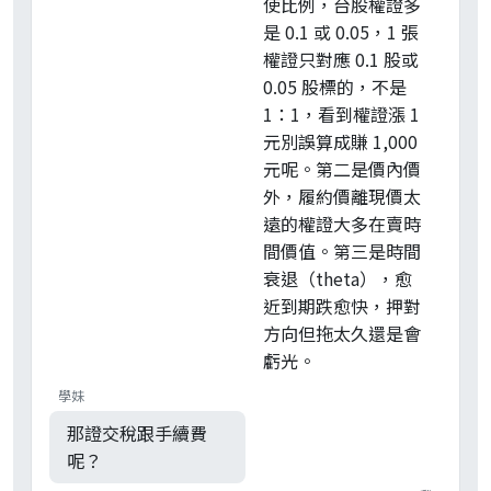
使比例，台股權證多
是 0.1 或 0.05，1 張
權證只對應 0.1 股或
0.05 股標的，不是
1：1，看到權證漲 1
元別誤算成賺 1,000
元呢。第二是價內價
外，履約價離現價太
遠的權證大多在賣時
間價值。第三是時間
衰退（theta），愈
近到期跌愈快，押對
方向但拖太久還是會
虧光。
學妹
那證交稅跟手續費
呢？