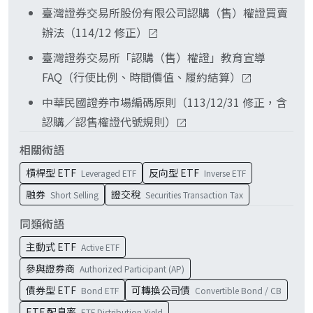
上 5 元）。
臺灣證券交易所股份有限公司認購（售）權證買賣
辦法（114/12 修正）
臺灣證券交易所「認購（售）權證」教育宣導
FAQ（行使比例、時間價值、履約結算）
中華民國證券市場編碼原則（113/12/31 修正，含
認購／認售權證代號規則）
相關術語
槓桿型 ETF
反向型 ETF
Leveraged ETF
Inverse ETF
融券
證交稅
Short Selling
Securities Transaction Tax
同類術語
主動式 ETF
Active ETF
參與證券商
Authorized Participant (AP)
債券型 ETF
可轉換公司債
Bond ETF
Convertible Bond / CB
ETF 配息率
ETF Distribution Yield