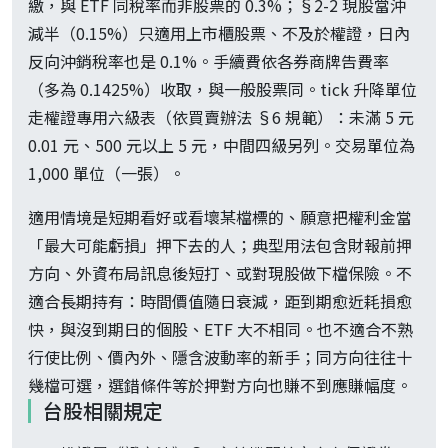
繳，與 ETF 同稅率而非股票的 0.3%；§2-2 現股當沖
減半（0.15%）只適用上市櫃股票、不及於權證，日內
反向沖銷稅率也是 0.1%。手續費依各券商牌告費率
（多為 0.1425%）收取，與一般股票同。tick 升降單位
走權證專用六級表（依買賣辦法 §6 規範）：未滿 5 元
0.01 元、500 元以上 5 元，中間四級另列。交易單位為
1,000 單位（一張）。
適用情境是短期看好或看壞某檔標的、願意把權利金當
「最大可能虧損」押下去的人；典型用法包含財報前押
方向、外資布局訊息後短打、或對現股做下檔保險。不
適合長期持有：時間價值隨日衰減，距到期愈近耗損愈
快，與沒到期日的個股、ETF 大不相同。也不適合不熟
行使比例、價內外、隱含波動率的新手；同方向往往十
幾檔可選，選錯條件等於押對方向也賺不到應賺幅度。
台股相關規定