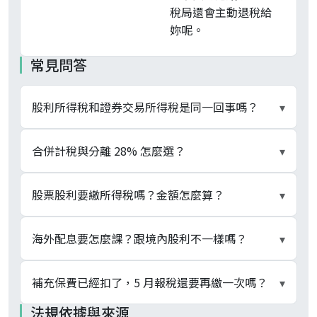
稅局還會主動退稅給
妳呢。
常見問答
股利所得稅和證券交易所得稅是同一回事嗎？
▾
不是。個人證券交易所得自 105 年起停徵，指賣股
合併計稅與分離 28% 怎麼選？
▾
票價差免稅；股利所得列為營利所得、報稅時二擇
一課稅。兩者一個課的是資本利得、一個課的是分
看綜所稅級距與股利總額。級距落在 5%、12%、
股票股利要繳所得稅嗎？金額怎麼算？
▾
配收益，稅目分開、課稅機制也不同，常被混為一
20% 的中低所得者，合併計稅可享股利 8.5% 抵
談。
減、上限 8 萬元，通常較省；級距 30%、40% 的
要。股票股利稅務上仍屬股利所得，金額按面額每
海外配息要怎麼課？跟境內股利不一樣嗎？
▾
高所得者改分離 28% 較有利。財政部電子申報系
股 10 元計入，不看市價。獲配 3,000 股 = 稅務金
統與報稅軟體會自動雙軌試算、擇優申報，散戶毋
額 30,000 元，併入年度股利合計二擇一課稅；同
海外股利屬境外所得，課稅路徑與境內股利完全不
補充保費已經扣了，5 月報稅還要再繳一次嗎？
▾
須自己預先決定。
時若單筆面額金額達 2 萬元，亦須由發放單位扣
同：併入最低稅負制，每一申報戶海外所得未達
法規依據與來源