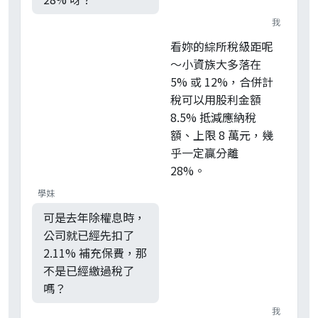
我
看妳的綜所稅級距呢
～小資族大多落在
5% 或 12%，合併計
稅可以用股利金額
8.5% 抵減應納稅
額、上限 8 萬元，幾
乎一定贏分離
28%。
學妹
可是去年除權息時，
公司就已經先扣了
2.11% 補充保費，那
不是已經繳過稅了
嗎？
我