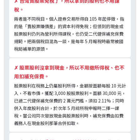
✗
台灣賣股票免稅了，所以拿到的股利也不用課
稅。
兩者是不同稅目。個人證券交易所得自 105 年起停徵，指
的是「賣股票賺價差」的資本利得免稅；但領到的現金或
股票股利仍列為營利所得課稅，也仍受二代健保補充保費
規範。把兩個稅目混為一談，是每年 5 月報稅時最常被國
稅局補單的源頭。
✗
股票股利沒拿到現金，所以不用繳所得稅、也不
用扣補充保費。
股票股利在稅務上仍屬股利所得，金額按面額每股 10 元計
入，不看市價。獲配 3,000 股股票股利 = 面額 30,000 元，
已過二代健保補充保費的 2 萬元門檻，須扣 2.11%；同時
併入年度股利合計，於次年 5 月綜所稅申報時二擇一課
稅。當公司同次發放現金與股票股利時，補充保費由扣費
義務人在現金股利那筆合併扣取。