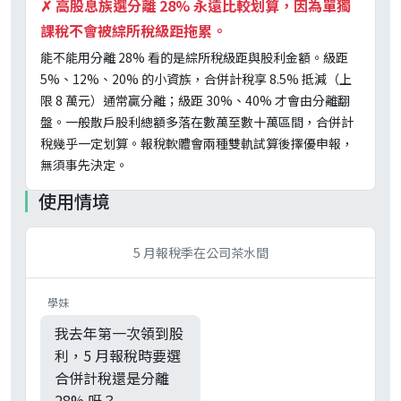
✗
高股息族選分離 28% 永遠比較划算，因為單獨
課稅不會被綜所稅級距拖累。
能不能用分離 28% 看的是綜所稅級距與股利金額。級距
5%、12%、20% 的小資族，合併計稅享 8.5% 抵減（上
限 8 萬元）通常贏分離；級距 30%、40% 才會由分離翻
盤。一般散戶股利總額多落在數萬至數十萬區間，合併計
稅幾乎一定划算。報稅軟體會兩種雙軌試算後擇優申報，
無須事先決定。
使用情境
5 月報稅季在公司茶水間
學妹
我去年第一次領到股
利，5 月報稅時要選
合併計稅還是分離
28% 呀？