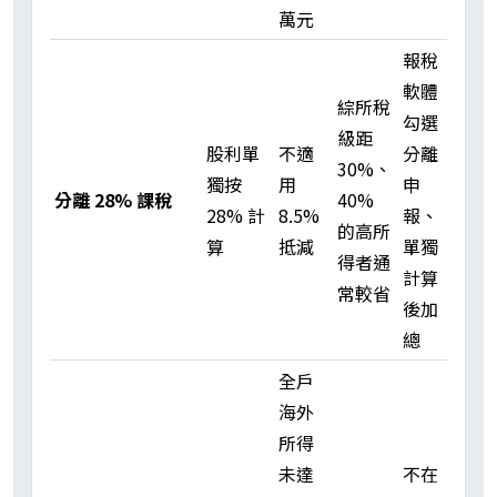
萬元
報稅
軟體
綜所稅
勾選
級距
股利單
不適
分離
30%、
獨按
用
申
分離 28% 課稅
40%
28% 計
8.5%
報、
的高所
算
抵減
單獨
得者通
計算
常較省
後加
總
全戶
海外
所得
未達
不在