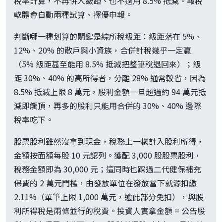
稅率計算，不再併入級距、也不適用 8.5% 抵減。報稅
軟體會自動兩種試算、擇優申報。
判斷哪一種划算的關鍵是綜所稅級距：級距落在 5%、
12%、20% 的散戶與小資族，合併計稅幾乎一定贏
（5% 級距甚至能用 8.5% 抵減把整筆稅退回來）；級
距 30%、40% 的高所得者，分離 28% 通常較省，因為
8.5% 抵減上限 8 萬元，股利金額一旦超過約 94 萬元抵
減即觸頂，再多的股利只能用合併的 30%、40% 邊際
稅率吃下。
股票股利雖然沒拿到現金，稅務上一樣計入股利所得，
金額按面額每股 10 元認列。獲配 3,000 股股票股利，
稅務金額即為 30,000 元；這同時也踩過二代健保補充
保費的 2 萬元門檻，由發放單位在發放當下就源扣繳
2.11%（單筆上限 1,000 萬元，逾此部分免扣），與股
利所得稅是兩條並行的稅費。投資人實拿金額 = 公告股