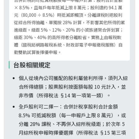
合併計稅的可抵減稅額按每一申報戶計算：股利合計金額
× 8.5%，且每戶每年抵減上限 8 萬元；股利達約 94.1 萬
元（80,000 ÷ 8.5%）時抵減即觸頂。分離課稅則把股利
從綜合所得抽離、單獨按 28% 計算，不影響其他所得的累
進級距。級距 5%、12%、20% 的小資族通常合併划算；
級距 30%、40% 的高所得者分離較省。實務上由報稅軟
體（國稅局網路報稅系統、財政部電子申報繳稅服務）自
動雙軌試算後擇優申報。
台股相關規定
個人從境內公司獲配的股利屬營利所得，須列入綜
合所得總額；股票股利按面額每股 10 元計入，並
非市價（所得稅法 §14 第一項第一類）。
全戶股利可二擇一：合併計稅享股利合計金額
8.5% 可抵減稅額（每一申報戶上限 8 萬元），或
分離 28% 課稅、不再併入綜所稅級距；於次年 5
月綜所稅申報時擇優選擇（所得稅法 §15 第三項