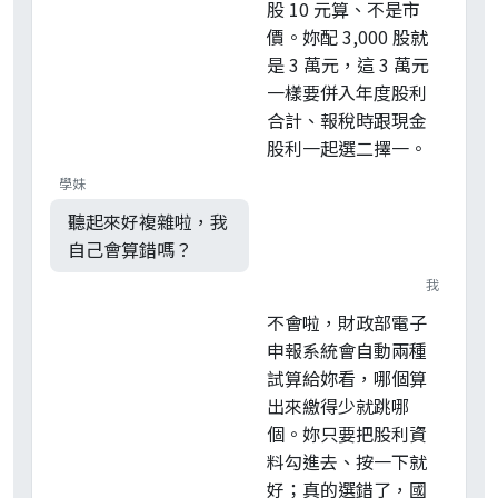
股 10 元算、不是市
價。妳配 3,000 股就
是 3 萬元，這 3 萬元
一樣要併入年度股利
合計、報稅時跟現金
股利一起選二擇一。
學妹
聽起來好複雜啦，我
自己會算錯嗎？
我
不會啦，財政部電子
申報系統會自動兩種
試算給妳看，哪個算
出來繳得少就跳哪
個。妳只要把股利資
料勾進去、按一下就
好；真的選錯了，國