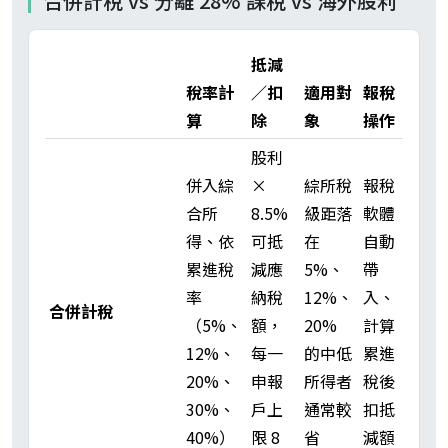
合併計稅 vs 分離 28% 課稅 vs 海外股利
抵減
稅率計
／扣
適用對
報稅
算
除
象
操作
股利
併入綜
×
綜所稅
報稅
合所
8.5%
級距落
軟體
得、依
可抵
在
自動
累進稅
減應
5%、
帶
率
納稅
12%、
入、
合併計稅
（5%、
額，
20%
計算
12%、
每一
的中低
累進
20%、
申報
所得者
稅後
30%、
戶上
通常較
扣抵
40%）
限 8
省
減額