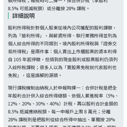
徵所得稅；報稅時可二擇一，採合併計稅（享股利
8.5% 可抵減稅額）或分離按 28% 課稅。
詳細說明
股利所得稅針對個人股東從境內公司獲配的股利課徵，
列為「營利所得」，與薪資所得、執行業務所得並列為
個人綜合所得的不同類別。境內股利所得稅與「證券交
易所得稅」是兩件事：個人賣出上市櫃股票的資本利得
自 105 年起停徵，但領到的現金股利或股票股利仍須列
入綜所稅課稅；很多人以為「賣股票免稅就代表股利也
免稅」，這是誤解的源頭。
現行課稅機制由納稅人於申報時擇一：合併計稅是把全
年股利合計併入綜合所得總額、依個人累進稅率（5%、
12%、20%、30%、40%）計稅，再以股利合計金額的
8.5% 抵減應納稅額，每一申報戶上限 8 萬元；分離
28% 課稅則是把股利從綜合所得中抽出、單獨按 28%