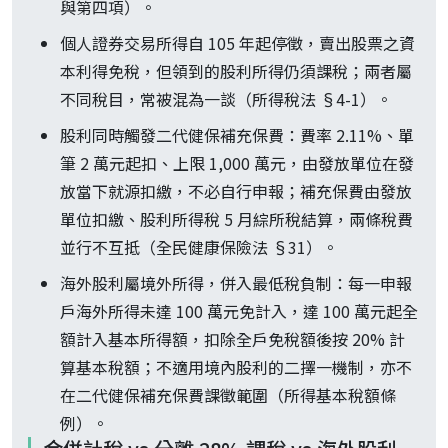
與第四項）。
個人證券交易所得自 105 年起停徵，賣出股票之資
本利得免稅，但領到的股利所得仍須課稅；兩者屬
不同稅目，常被混為一談（所得稅法 §4-1）。
股利同時觸發二代健保補充保費：費率 2.11%、單
筆 2 萬元起扣、上限 1,000 萬元，由發放單位在發
放當下就源扣繳，不必自行申報；補充保費由發放
單位扣繳、股利所得稅 5 月綜所稅結算，兩條稅費
並行不互抵（全民健康保險法 §31）。
海外股利屬境外所得，併入最低稅負制：每一申報
戶海外所得未達 100 萬元免計入，達 100 萬元起全
額計入基本所得額，扣除全戶免稅額後按 20% 計
算基本稅額；不適用境內股利的二擇一機制，亦不
在二代健保補充保費課徵範圍（所得基本稅額條
例）。