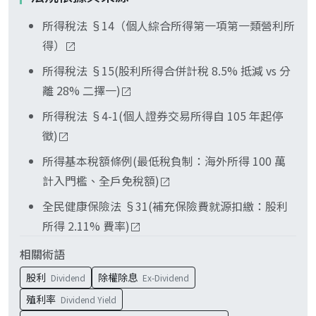
2.11% 補充保費。
100 萬元免計入；達 100 萬元起全額計入基本所得
不是再繳一次，是兩條獨立稅費。補充保費 2.11%
額，扣除全戶免稅額（114 年度為 750 萬元）後按
所得稅法 §14（個人綜合所得第一項第一類營利所
由發放單位於發放當下就源扣繳，是健保署收的；
20% 計算基本稅額。不適用境內股利的二擇一，亦
得）
股利所得稅二擇一課徵，是國稅局在 5 月綜所稅結
不在補充保費範圍。
算時收的。兩者各自有起扣門檻、稅率與計算基
所得稅法 §15(股利所得合併計稅 8.5% 抵減 vs 分
礎，並行課徵、不互相抵充。
離 28% 二擇一)
所得稅法 §4-1(個人證券交易所得自 105 年起停
徵)
所得基本稅額條例(最低稅負制：海外所得 100 萬
計入門檻、全戶免稅額)
全民健康保險法 §31(補充保險費就源扣繳：股利
所得 2.11% 費率)
相關術語
股利
除權除息
Dividend
Ex-Dividend
殖利率
Dividend Yield