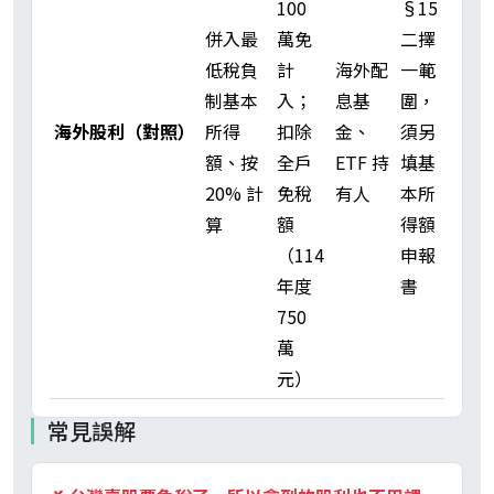
100
§15
併入最
萬免
二擇
低稅負
計
海外配
一範
制基本
入；
息基
圍，
海外股利（對照）
所得
扣除
金、
須另
額、按
全戶
ETF 持
填基
20% 計
免稅
有人
本所
算
額
得額
（114
申報
年度
書
750
萬
元）
常見誤解