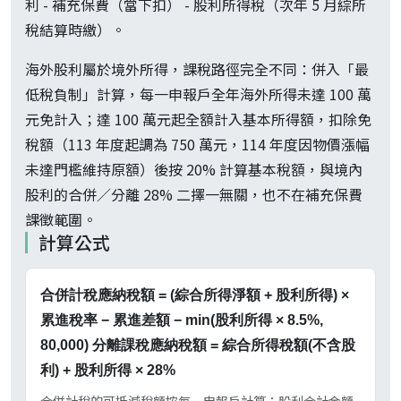
利 - 補充保費（當下扣） - 股利所得稅（次年 5 月綜所
稅結算時繳）。
海外股利屬於境外所得，課稅路徑完全不同：併入「最
低稅負制」計算，每一申報戶全年海外所得未達 100 萬
元免計入；達 100 萬元起全額計入基本所得額，扣除免
稅額（113 年度起調為 750 萬元，114 年度因物價漲幅
未達門檻維持原額）後按 20% 計算基本稅額，與境內
股利的合併／分離 28% 二擇一無關，也不在補充保費
課徵範圍。
計算公式
合併計稅應納稅額 = (綜合所得淨額 + 股利所得) ×
累進稅率 − 累進差額 − min(股利所得 × 8.5%,
80,000) 分離課稅應納稅額 = 綜合所得稅額(不含股
利) + 股利所得 × 28%