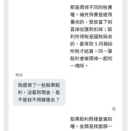
那是兩條不同的稅費
喔。補充保費是健保
署收的、發放當下就
直接從匯款扣掉；股
利所得稅是國稅局收
的、要等到 5 月報綜
所稅才結算。同一筆
股利會被兩條一起咬
一塊呀。
學妹
我還領了一些股票股
利，沒看到現金、是
不是就不用算進去？
我
股票股利照樣要算的
喔，金額是按面額一