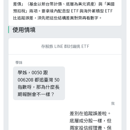
差價」（基金以新台幣計價、底層為美元資產）與「美國
預扣稅」兩項。要拿境內配息型 ETF 與海外累積型 ETF
比追蹤誤差，須先把這些結構差異對齊再看數字。
使用情境
存股族 LINE 群討論挑 ETF
學妹
學姊，0050 跟
006208 都追臺灣 50
指數呀，那為什麼長
期報酬會不一樣？
我
差別在追蹤誤差啦。
底層成分股一樣，但
兩家投信經理費、保