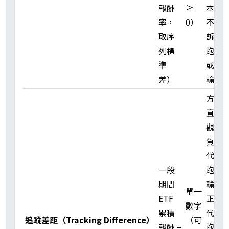
報酬
≥
本身
率，
0）
不告
取序
訴你
列標
跑贏
準
或跑
差）
輸
方向
直
觀：
負值
代表
一段
跑
期間
輸、
單一
ETF
正值
數字
累積
代表
追蹤差距（Tracking Difference）
（可
報酬 −
跑