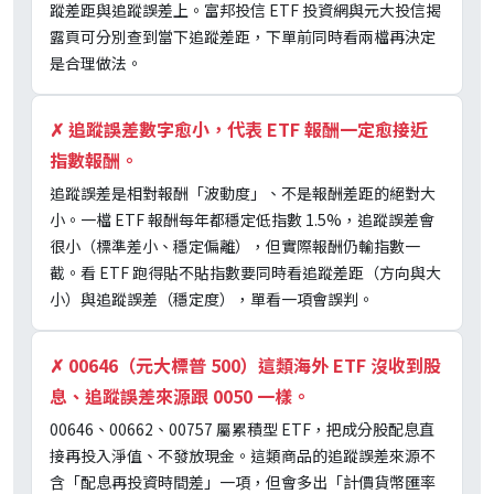
蹤差距與追蹤誤差上。富邦投信 ETF 投資網與元大投信揭
露頁可分別查到當下追蹤差距，下單前同時看兩檔再決定
是合理做法。
✗
追蹤誤差數字愈小，代表 ETF 報酬一定愈接近
指數報酬。
追蹤誤差是相對報酬「波動度」、不是報酬差距的絕對大
小。一檔 ETF 報酬每年都穩定低指數 1.5%，追蹤誤差會
很小（標準差小、穩定偏離），但實際報酬仍輸指數一
截。看 ETF 跑得貼不貼指數要同時看追蹤差距（方向與大
小）與追蹤誤差（穩定度），單看一項會誤判。
✗
00646（元大標普 500）這類海外 ETF 沒收到股
息、追蹤誤差來源跟 0050 一樣。
00646、00662、00757 屬累積型 ETF，把成分股配息直
接再投入淨值、不發放現金。這類商品的追蹤誤差來源不
含「配息再投資時間差」一項，但會多出「計價貨幣匯率