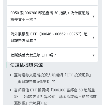
為 ETF 累積報酬減去指數累積報酬，一段期間就一
個數字，可正可負，富邦投信、元大投信揭露頁與
主要五項：（1）內扣費用（經理費加保管費，每
0050 跟 006208 都追臺灣 50 指數，為什麼追蹤
▾
TWSE 投資人知識網多採此定義；追蹤誤差
年自淨值扣抵）；（2）申購買回現金部位拖累；
誤差會不一樣？
（Tracking Error）則把上述差距視為時間序列再
（3）成分股調整時的買賣摩擦；（4）配息再投資
算標準差，反映波動度而非方向。本條採學術定義
時間差（指數假設瞬間再投入、基金實際有時間落
兩檔由不同投信發行（元大 vs 富邦），經理費結
海外累積型 ETF（00646、00662、00757）追
▾
（標準差派），引用投信揭露數字時會明確標示為
差）；（5）稅務處理（境內配息扣補充保費、境
構與費率水準不同（0050 自 2025/1/24 改階梯
蹤誤差怎麼看？
「追蹤差距」。
外 ETF 預扣稅）。原型 ETF 追蹤誤差通常落在內
式、006208 自 2025/6/24 起亦採規模遞減）、配
扣費用上下，明顯超過代表還有其他來源拖累。
息評價日不同（0050 為 6/30、12/31；006208 為
這三檔是累積型 ETF，配息直接再投資進淨值、不
追蹤誤差大就是壞 ETF 嗎？
▾
6/30、10/31）、現金部位緩衝策略也不同。底層
發現金股息，追蹤誤差來源不含「配息再投資時間
法規依據與來源
成分股相同、但這些操作差異會表現在追蹤差距與
差」一項。但會多出「計價貨幣匯率差價」（基金
看商品結構。原型 ETF 設計目標就是貼近指數，追
追蹤誤差上。下單前到兩家投信揭露頁查當下數字
台幣計價、底層美元資產）與「美國預扣稅」兩
臺灣證券交易所投資人知識網「ETF 投資風險」
蹤誤差大確實偏離設計初衷、可能反映現金部位或
最準。
項。把境內配息型 ETF 與海外累積型放一起比追蹤
（追蹤誤差來源說明）
成分股調整摩擦過大；但期信、槓桿型、反向型
誤差時，要先把這些結構差異對齊再看數字。
ETF 因每日重置與期貨換月設計，追蹤誤差就會比
富邦投信 ETF 投資網「006208 富邦台 50 追蹤差
較大，這是商品結構的合理結果而非投信操作品質
距」（追蹤差距計算公式「基金漲跌幅 − 標的指數
差。看追蹤誤差前要先確認商品子類，再對比同類
漲跌幅」示範頁）