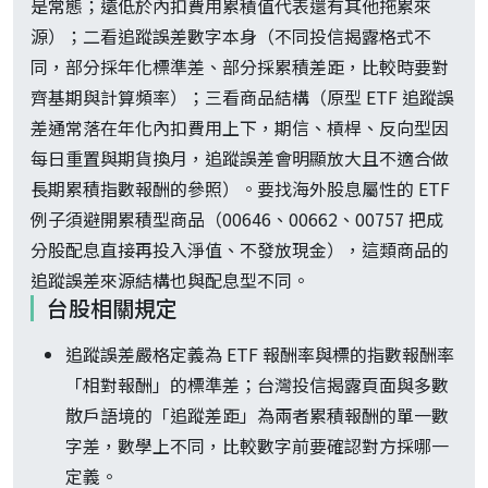
是常態；遠低於內扣費用累積值代表還有其他拖累來
源）；二看追蹤誤差數字本身（不同投信揭露格式不
同，部分採年化標準差、部分採累積差距，比較時要對
齊基期與計算頻率）；三看商品結構（原型 ETF 追蹤誤
差通常落在年化內扣費用上下，期信、槓桿、反向型因
每日重置與期貨換月，追蹤誤差會明顯放大且不適合做
長期累積指數報酬的參照）。要找海外股息屬性的 ETF
例子須避開累積型商品（00646、00662、00757 把成
分股配息直接再投入淨值、不發放現金），這類商品的
追蹤誤差來源結構也與配息型不同。
台股相關規定
追蹤誤差嚴格定義為 ETF 報酬率與標的指數報酬率
「相對報酬」的標準差；台灣投信揭露頁面與多數
散戶語境的「追蹤差距」為兩者累積報酬的單一數
字差，數學上不同，比較數字前要確認對方採哪一
定義。