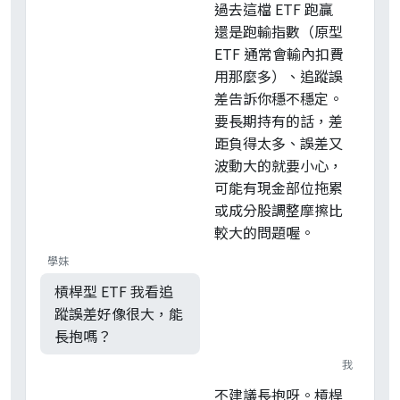
過去這檔 ETF 跑贏
還是跑輸指數（原型
ETF 通常會輸內扣費
用那麼多）、追蹤誤
差告訴你穩不穩定。
要長期持有的話，差
距負得太多、誤差又
波動大的就要小心，
可能有現金部位拖累
或成分股調整摩擦比
較大的問題喔。
學妹
槓桿型 ETF 我看追
蹤誤差好像很大，能
長抱嗎？
我
不建議長抱呀。槓桿