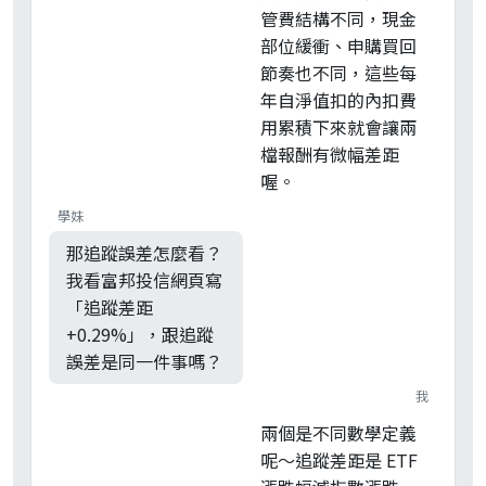
管費結構不同，現金
部位緩衝、申購買回
節奏也不同，這些每
年自淨值扣的內扣費
用累積下來就會讓兩
檔報酬有微幅差距
喔。
學妹
那追蹤誤差怎麼看？
我看富邦投信網頁寫
「追蹤差距
+0.29%」，跟追蹤
誤差是同一件事嗎？
我
兩個是不同數學定義
呢～追蹤差距是 ETF