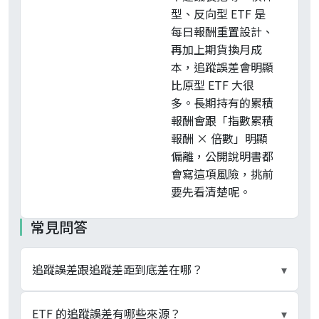
型、反向型 ETF 是
每日報酬重置設計、
再加上期貨換月成
本，追蹤誤差會明顯
比原型 ETF 大很
多。長期持有的累積
報酬會跟「指數累積
報酬 × 倍數」明顯
偏離，公開說明書都
會寫這項風險，挑前
要先看清楚呢。
常見問答
追蹤誤差跟追蹤差距到底差在哪？
▾
數學定義不同。追蹤差距（Tracking Difference）
ETF 的追蹤誤差有哪些來源？
▾