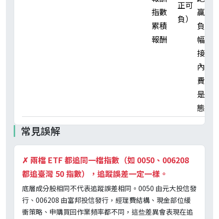
正可
指數
贏；
負）
累積
負值
報酬
幅度
接近
內扣
費用
是常
態
常見誤解
✗
兩檔 ETF 都追同一檔指數（如 0050、006208
都追臺灣 50 指數），追蹤誤差一定一樣。
底層成分股相同不代表追蹤誤差相同。0050 由元大投信發
行、006208 由富邦投信發行，經理費結構、現金部位緩
衝策略、申購買回作業頻率都不同，這些差異會表現在追