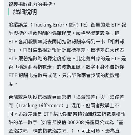
複製指數能力的指標。
詳細說明
追蹤誤差（Tracking Error，簡稱 TE）衡量的是 ETF 報
酬與標的指數報酬的偏離程度。嚴格學術定義為：把
ETF 各期報酬率減去同期指數報酬率得到一串「相對報
酬」，再對這串相對報酬計算標準差，標準差愈大代表
ETF 跟著指數跑的穩定度愈差。此定義對應的是 ETF 是
否「穩定貼著指數走」的波動風險，數字本身不告訴你
ETF 報酬比指數高或低，只告訴你兩者步調的離散程
度。
台灣散戶與投信揭露頁面常把「追蹤誤差」與「追蹤差
距（Tracking Difference）」混用，但兩者數學上不
同。追蹤差距是 ETF 某段期間累積報酬減去指數累積報
酬的單一數字（如富邦投信 006208 揭露頁公式為「基
金漲跌幅 − 標的指數漲跌幅」），可正可負、最為直