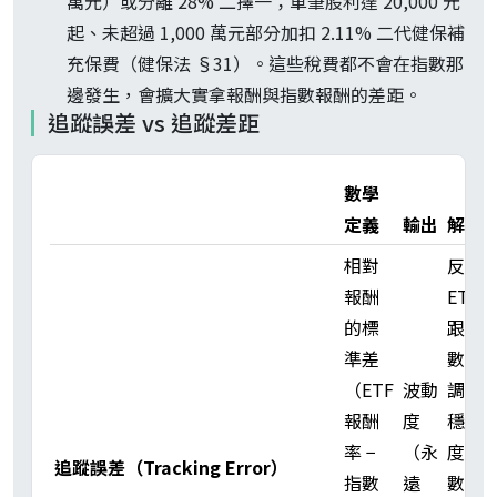
萬元）或分離 28% 二擇一；單筆股利達 20,000 元
起、未超過 1,000 萬元部分加扣 2.11% 二代健保補
充保費（健保法 §31）。這些稅費都不會在指數那
邊發生，會擴大實拿報酬與指數報酬的差距。
追蹤誤差 vs 追蹤差距
數學
定義
輸出
解讀
相對
反映
報酬
ETF
的標
跟指
準差
數步
（ETF
波動
調的
報酬
度
穩定
率 −
（永
度，
追蹤誤差（Tracking Error）
指數
遠
數字