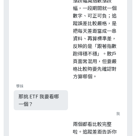
漲跌幅減指數漲跌
幅，一段期間就一個
數字、可正可負；追
蹤誤差比較嚴格，是
把每天差距當成一串
資料、再算標準差，
反映的是「跟著指數
跑得穩不穩」。散戶
頁面常混用，但要嚴
格比較時要先確認對
方算哪個。
學妹
那挑 ETF 我要看哪
一個？
我
兩個都看比較完整
啦。追蹤差距告訴你