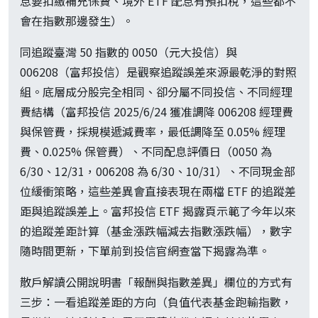
息要扣繳補充保費、境外 ETF 配息有預扣稅，這些都不
會在指數那邊發生）。
同追蹤臺灣 50 指數的 0050（元大投信）與
006208（富邦投信）是觀察追蹤誤差來源最乾淨的對照
組。底層成分股完全相同、卻分屬不同投信、不同經理
費結構（富邦投信 2025/6/24 獲准調降 006208 經理費
與保管費，採規模遞減費率，最低調降至 0.05% 經理
費、0.025% 保管費）、不同配息評價日（0050 為
6/30、12/31，006208 為 6/30、10/31）、不同現金部
位緩衝策略，這些差異會直接表現在兩檔 ETF 的追蹤差
距與追蹤誤差上。富邦投信 ETF 揭露頁示範了今年以來
的追蹤差距計算（基金漲跌幅減去指數漲跌幅），數字
隨時間更新，下單前到投信官網查當下揭露為準。
散戶解讀公開說明書「報酬與指數差異」欄位的方式有
三步：一看追蹤差距的方向（負值代表基金跑輸指數，