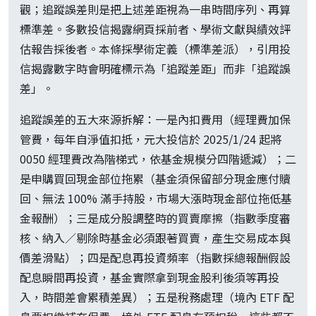
觀；追蹤誤差則是把上述差距視為一串時間序列、再算
標準差。多數投信揭露網頁採前者、學術文獻與績效評
估報告採後者。本條採學術定義（標準差派），引用投
信揭露數字時會明確標示為「追蹤差距」而非「追蹤誤
差」。
追蹤誤差的五大來源拆解：一是內扣費用（經理費加保
管費，每年自淨值扣抵，元大投信於 2025/1/24 起將
0050 經理費改為階梯式，依基金規模分四階遞減）；二
是申購買回現金部位拖累（基金須保留部分現金應付贖
回、無法 100% 滿手持股，市場大漲時現金部位拖低基
金報酬）；三是成分股調整時的買賣摩擦（指數季度審
核、納入／剔除時基金必須跟著買賣，產生交易成本與
價差滑點）；四是配息再投資頻率（指數採總報酬假設
配息瞬間再投資，基金實際拿到現金股利後須等再投
入，時間差會累積差異）；五是稅務處理（境內 ETF 配