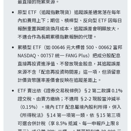
最直接的拖累來源。
原型 ETF（追蹤指數現貨）追蹤誤差通常落在每年
內扣費用上下；期信、槓桿型、反向型 ETF 因每日
報酬重置與期貨換月成本，追蹤誤差會明顯放大，
不適合作為長期累積指數報酬的代理。
累積型 ETF（如 00646 元大標普 500、00662 富邦
NASDAQ、00757 統一 FANG Plus）把成分股配息
直接再投資進淨值、不發放現金股息，其追蹤誤差
來源不含「配息再投資時間差」這一項，但須留意
計價貨幣匯率差價會反映在追蹤差距上。
ETF 賣出依《證券交易稅條例》§2 第二款課 0.1%
證交稅、由賣方繳納；不適用 §2-2 現股當沖減半
（0.15%）。境內 ETF 配息屬境內股利所得，併入
《所得稅法》§14 第一項第一類，依 §15 第三項
可選合併計稅（享 8.5% 抵減、每一申報戶上限 8