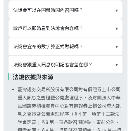
法源是 TWSE 與 TPEx 各自的重大訊息查證暨公開
法說會可以在開盤時間內召開嗎？
▾
處理程序（條文見 references）。上市公司每年至
少要在境內自辦或受邀參加一次（創新板每半年、
原則上不行。除三種例外情形外，法說會不得於交
散戶可以即時看到法說會內容嗎？
▾
創業投資公司每季）；上櫃公司原本每三年一次，
易時間（09:00–13:30）內召開：(一) 因時差致於
自 114/1/1 起拉齊為每年一次。法規沒有「強制召
交易時間內召開、(二) 受邀參加者、(三) 其他經申
可以。會中揭露之財務業務資訊不得逾越同步申報
法說會宣布的數字算正式財報嗎？
▾
開」的條文，但未達最低頻率可能影響監理評等與
請且交易所認為屬必要之情形。實務上多數法說會
於 MOPS 之內容，這是程序明文要求。散戶可上公
重大訊息揭露完整性。
排在收盤後或週末。
開資訊觀測站（mops.twse.com.tw）「投資人關
不算。法說會多揭露管理層對未來營運的指引（如
法說會跟重大訊息說明記者會差在哪？
▾
係」專區下載當日法說會簡報 PDF、收看會後影音
下一季營收區間、毛利率展望），屬內部估算性
法規依據與來源
檔；部分權值股另提供線上直播。資訊取得時點散
質。正式年度財務報告須於會計年度終了 3 個月內
法說會屬「主動營運溝通」場合，由公司自辦或受
戶與法人理論上一致，差別在於法人多有研究員即
公告且經會計師查核簽證、各季財報須於各季終了
臺灣證券交易所股份有限公司對有價證券上市公司
邀參加，每年至少一次；重大訊息說明記者會則屬
時消化。
45 日內公告且經會計師核閱（證交法規範時程，見
重大訊息之查證暨公開處理程序，及財團法人中華
「事件觸發強制召開」，於發生影響股東權益或證
references）。法說會展望數字未經會計師核閱，
民國證券櫃檯買賣中心對有價證券上櫃公司重大訊
券價格之重大事項時，由公司依記者會作業程序於
法律效力與正式財報不同。
息之查證暨公開處理程序（§4 第一項第十二款法
事實發生或媒體報導之次一營業日前召開。若法說
說會定義；§8 第一項各款召開時點、事前公告、
會中宣布事項達重大訊息門檻，仍須另走重大訊息
揭露範圍；§8 第二項最低召開頻率；§15 第一項