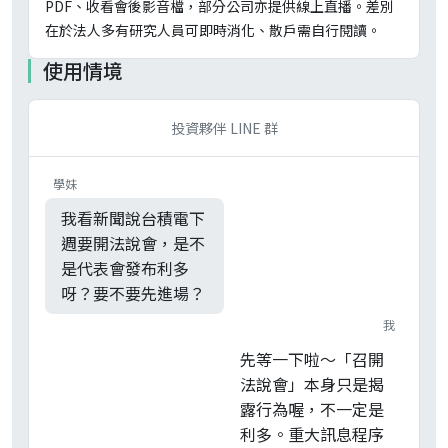
PDF、收看會後影音檔，部分公司亦提供線上直播。差別
在於法人多有研究人員可即時消化、散戶需自行閱讀。
使用情境
投資夥伴 LINE 群
學妹
我看新聞說台積電下
週要開法說會，是不
是代表會發布利多
呀？要不要先進場？
我
先等一下啦～「召開
法說會」本身只是揭
露行為喔，不一定是
利多。重大訊息程序