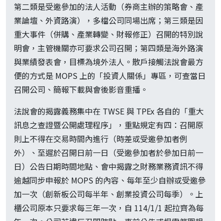
第二類是受邀參加的法人活動（券商主辦的策略會、產
業論壇、外資路演），多檔公司同場出席；第三類是因
重大事件（併購、產業轉變、財報修正）召開的特別說
明會，主管機關亦可要求公司召開；第四類是海外路演
與業績發表會，目標為境外法人。散戶接觸法說會最方
便的方式是 MOPS 上的「投資人關係」專區，可查當日
召開公司、簡報下載與會後影音重播。
法說會的揭露義務集中在 TWSE 與 TPEx 各自的「重大
訊息之查證暨公開處理程序」，重點規定有四：召開原
則上不得在交易時間內進行（時差或受邀參加者例
外）、至遲於召開日前一日（受邀參加者於參加日前一
日）公告日期時間地點、會中揭露之財務業務資訊不得
逾越同步申報於 MOPS 的內容、每年至少自辦或受邀參
加一次（創新板公司每半年、創業投資公司每季）。上
櫃公司原本只要求每三年一次，自 114/1/1 起拉齊為每