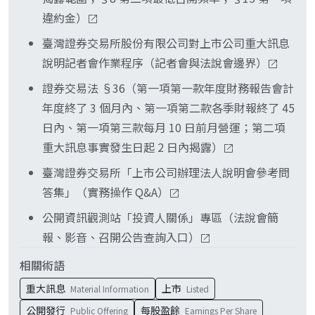
申報程序，不可僅以法說會代替申報。
違約金）
臺灣證券交易所股份有限公司對上市公司重大訊息
說明記者會作業程序（記者會與法說會邊界）
證券交易法 §36（第一項第一款年度財務報告會計
年度終了 3 個月內、第一項第二款各季財報終了 45
日內、第一項第三款每月 10 日前月營運；第二項
重大訊息事實發生日起 2 日內揭露）
臺灣證券交易所「上市公司辦理法人說明會參考問
答集」（實務操作 Q&A）
公開資訊觀測站「投資人關係」專區（法說會簡
報、影音、召開公告查詢入口）
相關術語
重大訊息
上市
Material Information
Listed
公開發行
每股盈餘
Public Offering
Earnings Per Share