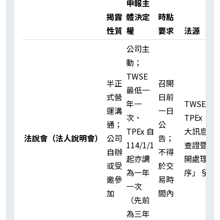
申報主
揭露
體決定
時點
性質
權
要求
法源
公司主
動；
TWSE
半正
召開
最低一
式營
日前
年一
TWSE／
運溝
一日
次、
TPEx「重
通；
公
TPEx 自
大訊息之
法說會（法人說明會）
公司
告；
114/1/1
查證暨公
自辦
不得
起亦調
開處理程
或受
於交
為一年
序」§8
邀參
易時
一次
加
間內
（先前
為三年