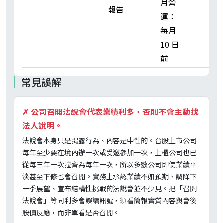
月營
報告
運：
每月
10 日
前
常見誤解
✗
公司召開法說會代表業績利多，否則不會主動找
法人說明。
法說會本身只是揭露行為、內容是中性的。台股上市公司
每年至少要在境內辦一次或受邀參加一次，上櫃公司也已
從每三年一次拉齊為每年一次，所以多數公司即使業績平
淡甚至下修也會召開。實務上承認業績不如預期、調降下
一季展望、宣布結構性挑戰的法說會並不少見。把「召開
法說會」等同利多會誤讀訊號，須看簡報實質內容與會後
股價反應，而非單看是否召開。