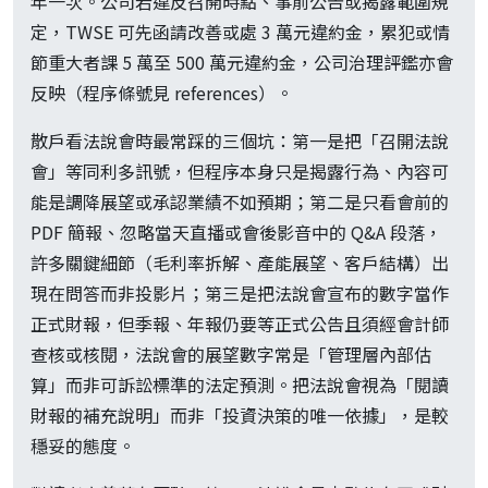
年一次。公司若違反召開時點、事前公告或揭露範圍規
定，TWSE 可先函請改善或處 3 萬元違約金，累犯或情
節重大者課 5 萬至 500 萬元違約金，公司治理評鑑亦會
反映（程序條號見 references）。
散戶看法說會時最常踩的三個坑：第一是把「召開法說
會」等同利多訊號，但程序本身只是揭露行為、內容可
能是調降展望或承認業績不如預期；第二是只看會前的
PDF 簡報、忽略當天直播或會後影音中的 Q&A 段落，
許多關鍵細節（毛利率拆解、產能展望、客戶結構）出
現在問答而非投影片；第三是把法說會宣布的數字當作
正式財報，但季報、年報仍要等正式公告且須經會計師
查核或核閱，法說會的展望數字常是「管理層內部估
算」而非可訴訟標準的法定預測。把法說會視為「閱讀
財報的補充說明」而非「投資決策的唯一依據」，是較
穩妥的態度。