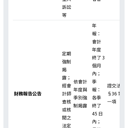
訴訟
等
年
報：
會計
年度
定期
終了 3
強制
個月
揭
內；
露；
依會計
季
經會
證交法
年度與
報：
財務報告公告
計師
§36 第
季別強
各季
查核
一項
制揭露
終了
或核
45 日
閱之
內；
法定