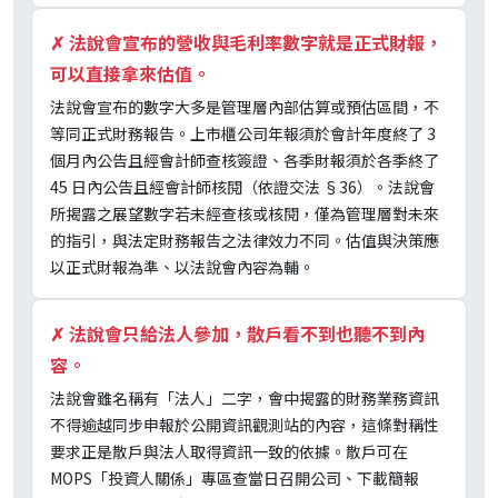
✗
法說會宣布的營收與毛利率數字就是正式財報，
可以直接拿來估值。
法說會宣布的數字大多是管理層內部估算或預估區間，不
等同正式財務報告。上市櫃公司年報須於會計年度終了 3
個月內公告且經會計師查核簽證、各季財報須於各季終了
45 日內公告且經會計師核閱（依證交法 §36）。法說會
所揭露之展望數字若未經查核或核閱，僅為管理層對未來
的指引，與法定財務報告之法律效力不同。估值與決策應
以正式財報為準、以法說會內容為輔。
✗
法說會只給法人參加，散戶看不到也聽不到內
容。
法說會雖名稱有「法人」二字，會中揭露的財務業務資訊
不得逾越同步申報於公開資訊觀測站的內容，這條對稱性
要求正是散戶與法人取得資訊一致的依據。散戶可在
MOPS「投資人關係」專區查當日召開公司、下載簡報