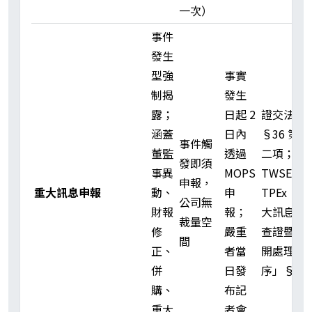
一次）
事件
發生
型強
事實
制揭
發生
露；
日起 2
證交法
涵蓋
日內
§36 第
事件觸
董監
透過
二項；
發即須
事異
MOPS
TWSE／
申報，
重大訊息申報
動、
申
TPEx「重
公司無
財報
報；
大訊息之
裁量空
修
嚴重
查證暨公
間
正、
者當
開處理程
併
日發
序」§4
購、
布記
重大
者會