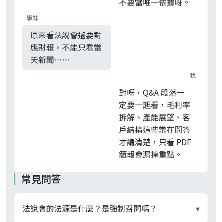
不要當唯一依據呀。
學妹
原來看法說會還要對
應財報，不能只看當
天新聞⋯⋯
我
對呀，Q&A 段落一
定要一起看，毛利率
拆解、產能展望、客
戶結構這些常在問答
才講清楚，只看 PDF
簡報會漏掉重點。
常見問答
法說會的法源是什麼？是強制召開嗎？
▾