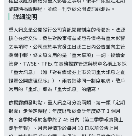
權益或證券價格有重大影響之事項，依事件類型走定期
或臨時揭露時程，並統一刊登於公開資訊觀測站。
詳細說明
重大訊息是公開發行公司資訊揭露制度的母體系。法源
核心在證交法：發生對股東權益或證券價格有重大影響
之事項時，公司應於事實發生日起二日內公告並向主管
機關申報。條文原文用的是「重大事項」一詞，後續金
管會、TWSE、TPEx 在實務揭露管道與規章名稱上多採
「重大訊息」（如「對有價證券上市公司重大訊息之查
證暨公開處理程序」），兩者指涉同一制度範疇，散戶
常用的「重訊」即為「重大訊息」的縮寫。
依揭露觸發時點，重大訊息可分為兩類。第一類「定期
揭露」走預定時程：年度財報於會計年度終了 3 個月
內、各季財報於各季終了 45 日內（第二季季報實務上
即半年報）、月營運情形於每月 10 日以前公告上月