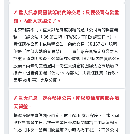
✗
重大訊息揭露就等於內線交易；只要公司有發重
訊，內部人就違法了。
兩套制度不同。重大訊息制度規範的是「公司端的揭露義
務」（證交法 §36 第三項 + TWSE／TPEx 處理程序），
責任落在公司未依時程公告；內線交易（§157-1）規範
的是「內部人端的交易禁止」，責任落在具特定身分之人
於重大消息明確後、公開前或公開後 18 小時內買賣該公司
股票。兩條制度透過同一份重大消息範圍辦法之事項清單
接合，但義務主體（公司 vs 內部人）與責任性質（行政、
民事 vs 刑事）完全分開。
✗
重大訊息一定在盤後公告，所以股價反應都在隔
天開盤。
揭露時點視事件類型而定。依 TWSE 處理程序，上市公司
應於事實發生日起次一營業日交易時間開始二小時前輸入
訊息（即次一營業日開盤前 2 小時內為下限）；許多公司