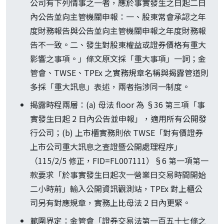
公司有下列情事之一者，應於事實發生之日起二日
內公告並向主管機關申報：一、股東常會承認之年
度財務報告與公告並向主管機關申報之年度財務報
告不一致。二、發生對股東權益或證券價格有重大
影響之事項。」條文原文採「重大事項」一詞；金
管會、TWSE、TPEx 之實務規章名稱與揭露管道則
多採「重大訊息」表述，兩者指涉同一制度。
揭露時程兩層：(a) 母法 floor 為 §36 第三項「事
實發生日起 2 日內公告並申報」，適用所有公開發
行公司；(b) 上市櫃實務則依 TWSE「對有價證券
上市公司重大訊息之查證暨公開處理程序」
（115/2/5 修正，FID=FL007111）§6 第一項第一
款要求「於事實發生日起次一營業日交易時間開始
二小時前」輸入公開資訊觀測站，TPEx 對上櫃公
司另有對應規章，實務上比母法 2 日內更緊。
範圍界定：金管會「證券交易法第一百五十七條之