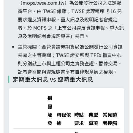
（mops.twse.com.tw）為公開發行公司之法定揭
露平台，由 TWSE 維運；TWSE 處理程序 §16 另
要求違反資訊申報、重大訊息及說明記者會規定
者，於 MOPS 之「上市公司違反資訊申報、重大訊
息及說明記者會規定專區」揭示。
主管機關：金管會證券期貨局為公開發行公司資訊
揭露之主管機關；TWSE 證交所與 TPEx 櫃買中心
則分別就上市與上櫃公司之實務查證、暫停交易、
記者會召開與違規處置享有自律規章層之權限。
定期重大訊息 vs 臨時重大訊息
揭
露
觸
時程依
時點
典型
常見讀
發
據
要求
事項
者接觸