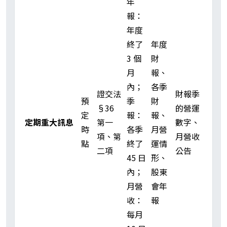
年
報：
年度
終了
年度
3 個
財
月
報、
內；
各季
證交法
財報季
預
季
財
§36
的營運
定
報：
報、
定期重大訊息
第一
數字、
時
各季
月營
項、第
月營收
點
終了
運情
二項
公告
45 日
形、
內；
股東
月營
會年
收：
報
每月