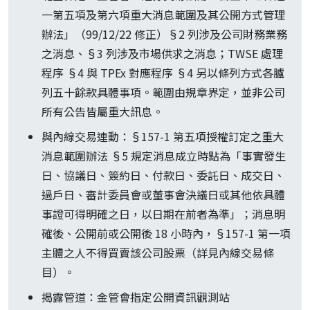
一第五項及第六項重大消息範圍及其公開方式管理
辦法」（99/12/22 修正）§2 列涉及公司財務業務
之消息、§3 列涉及市場供求之消息；TWSE 處理
程序 §4 與 TPEx 對應程序 §4 另以條列方式各臚
列五十餘款具體事項。範圍由規章界定，並非公司
所有公告皆屬重大訊息。
與內線交易連動：§157-1 第五項授權訂定之重大
消息範圍辦法 §5 規定消息成立時點為「事實發生
日、協議日、簽約日、付款日、委託日、成交日、
過戶日、審計委員會或董事會決議日或其他依具體
事證可得明確之日，以日期在前者為準」；消息明
確後、公開前或公開後 18 小時內，§157-1 第一項
主體之人不得買賣該公司股票（詳見內線交易條
目）。
揭露管道：金管會指定公開資訊觀測站