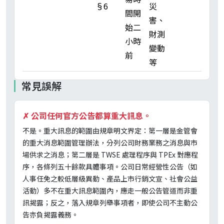
§6
災
間開
害、
始二
財測
小時
變動
前
等
常見誤解
✗
公司任何官方公告都算重大訊息。
不是。重大訊息的範圍由規章明文界定：第一層是金管會
的重大消息範圍管理辦法，分列公司財務業務之消息與市
場供求之消息；第二層是 TWSE 處理程序與 TPEx 對應程
序，各條列五十餘款具體事項。公司日常經營性公告（如
人事任免之較低層級異動、產品上市行銷文宣、社會公益
活動）多不在重大訊息範圍內，應走一般公告管道而非重
訊揭露；反之，落入規章列舉事項者，即使公司不主動公
告亦負揭露義務。