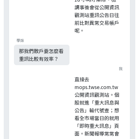
調事後會從公開資訊
觀測站重訊公告日往
前比對異常交易帳戶
呢。
學妹
那我們散戶要怎麼看
重訊比較有效率？
我
直接去
mops.twse.com.tw
公開資訊觀測站。個
股就進「重大訊息與
公告」輸代號查；想
看全市場當日的就用
「即時重大訊息」頁
面。新聞報導常常會