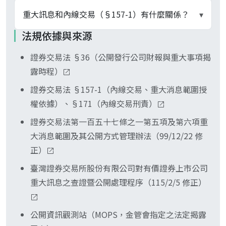
項」、描述揭露管道時用「重大訊息」較貼近原文
營業日開盤前 2 小時內；TPEx 對上櫃公司有對應
進入「重大訊息與公告」輸入公司代號可看單一公
由兩層規章界定。金管會重大消息範圍管理辦法分
重大訊息和內線交易（§157-1）有什麼關係？
▾
語境。
規章。實務揭露速度緊於母法 floor。
司歷史揭露；全市場當日彙總可用「即時重大訊
列涉及公司財務業務之消息（募集發行、減資、合
法規依據與來源
息」頁面看時序排列。所有公開發行公司之重訊皆
併、內控舞弊、財報錯誤等）與涉及市場供求之消
兩條制度透過同一份重大消息範圍辦法之事項清單
統一於此公開，新聞媒體的財經報導多為轉述，第
息（公開收購、股權重大異動、執行搜索等）；
證券交易法 §36（公開發行公司財報與重大事項揭
接合，但義務主體與責任性質不同。重大訊息制度
一手以 MOPS 為準。
TWSE 處理程序與 TPEx 對應程序另各條列五十餘
露時程）
規範「公司端的揭露義務」（行政與民事責任）；
款具體事項（含訴訟、董監變動、財測變動、財報
§157-1 規範「內部人端的交易禁止」（重大消息
證券交易法 §157-1（內線交易、重大消息範圍授
重編、災害、衍生性商品損失等）。並非公司任何
明確後、公開前或公開後 18 小時內買賣即構成犯
權依據）、§171（內線交易刑責）
公告皆屬重大訊息。
罪，依 §171 處 3 年以上 10 年以下有期徒刑，得
證券交易法第一百五十七條之一第五項及第六項重
併科新臺幣 1,000 萬元以上 2 億元以下罰金）。把
大消息範圍及其公開方式管理辦法（99/12/22 修
兩者畫上等號是常見概念混淆。
正）
臺灣證券交易所股份有限公司對有價證券上市公司
重大訊息之查證暨公開處理程序（115/2/5 修正）
公開資訊觀測站（MOPS，金管會指定之法定揭露