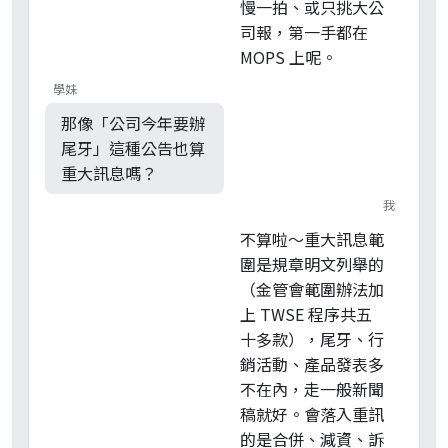
慢一拍、或只挑大公
司報，第一手都在
MOPS 上呢。
學妹
那像「公司今年要辦
尾牙」這種公告也算
重大訊息嗎？
我
不算啦～重大訊息範
圍是規章明文列舉的
（金管會範圍辦法加
上 TWSE 程序共五
十多款），尾牙、行
銷活動、產品發表多
不在內，走一般新聞
稿就好。會落入重訊
的是合併、減資、訴