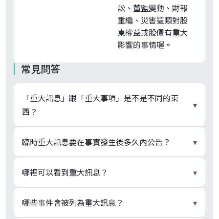
訟、董監變動、財報
重編、災害這類對股
東權益或股價有重大
影響的事情喔。
常見問答
「重大訊息」跟「重大事項」是不是不同的東
▾
西？
指涉的是同一制度範疇，但用語分屬不同層級。證
臨時重大訊息要在事實發生後多久內公告？
▾
交法條文原文採「重大事項」、「重大影響之事
項」；金管會、TWSE、TPEx 在實務規章名稱與揭
兩層時程並存。母法基線在證交法，事實發生日起
哪裡可以看到重大訊息？
▾
露管道則多採「重大訊息」（如「對有價證券上市
2 日內公告並向主管機關申報。上市櫃公司另適用
公司重大訊息之查證暨公開處理程序」），散戶口
TWSE 處理程序：應於事實發生日起次一營業日交
金管會指定的公開資訊觀測站
哪些事件會被列為重大訊息？
▾
語的「重訊」即此縮寫。引用條文時用「重大事
易時間開始二小時前輸入公開資訊觀測站，即次一
（mops.twse.com.tw，簡稱 MOPS）。個股查詢