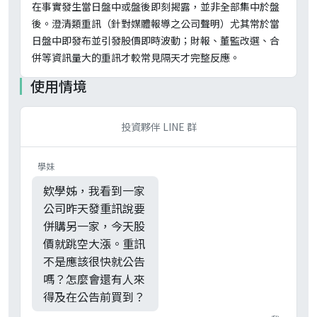
在事實發生當日盤中或盤後即刻揭露，並非全部集中於盤
後。澄清類重訊（針對媒體報導之公司聲明）尤其常於當
日盤中即發布並引發股價即時波動；財報、董監改選、合
併等資訊量大的重訊才較常見隔天才完整反應。
使用情境
投資夥伴 LINE 群
學妹
欸學姊，我看到一家
公司昨天發重訊說要
併購另一家，今天股
價就跳空大漲。重訊
不是應該很快就公告
嗎？怎麼會還有人來
得及在公告前買到？