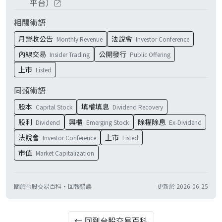
平台）
相關術語
月營收公告
法說會
Monthly Revenue
Investor Conference
內線交易
公開發行
Insider Trading
Public Offering
上市
Listed
同類術語
股本
填權填息
Capital Stock
Dividend Recovery
股利
興櫃
除權除息
Dividend
Emerging Stock
Ex-Dividend
法說會
上市
Investor Conference
Listed
市值
Market Capitalization
關於台股交易百科
·
回報錯誤
更新於
2026-06-25
← 回到台股交易百科