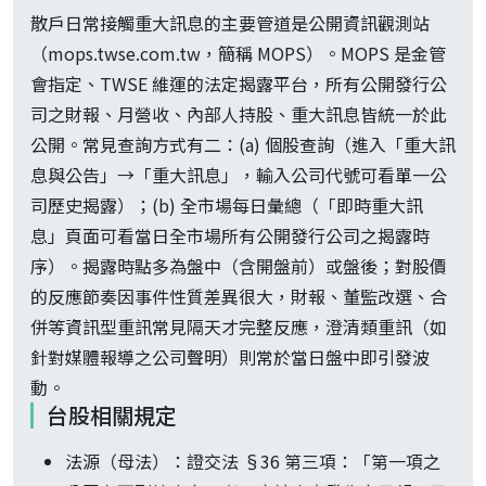
散戶日常接觸重大訊息的主要管道是公開資訊觀測站
（mops.twse.com.tw，簡稱 MOPS）。MOPS 是金管
會指定、TWSE 維運的法定揭露平台，所有公開發行公
司之財報、月營收、內部人持股、重大訊息皆統一於此
公開。常見查詢方式有二：(a) 個股查詢（進入「重大訊
息與公告」→「重大訊息」，輸入公司代號可看單一公
司歷史揭露）；(b) 全市場每日彙總（「即時重大訊
息」頁面可看當日全市場所有公開發行公司之揭露時
序）。揭露時點多為盤中（含開盤前）或盤後；對股價
的反應節奏因事件性質差異很大，財報、董監改選、合
併等資訊型重訊常見隔天才完整反應，澄清類重訊（如
針對媒體報導之公司聲明）則常於當日盤中即引發波
動。
台股相關規定
法源（母法）：證交法 §36 第三項：「第一項之