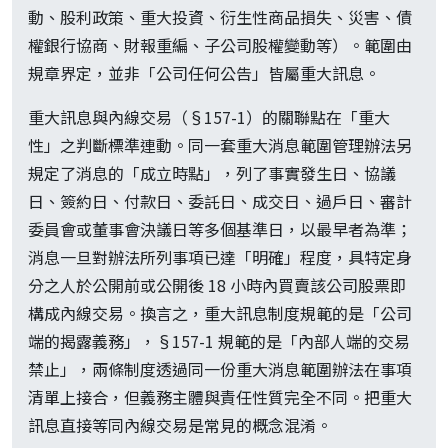
動、股利政策、重大投資、衍生性商品損失、災害、債
權銀行協商、財報重編、子公司股權變動等）。範圍由
規章界定，並非「公司任何公告」皆屬重大訊息。
重大訊息與內線交易（§157-1）的關聯點在「重大
性」之判斷標準連動。同一套重大消息範圍管理辦法另
規定了消息的「成立時點」，列了事實發生日、協議
日、簽約日、付款日、委託日、成交日、過戶日、審計
委員會或董事會決議日等多個基準日，以最早者為準；
消息一旦對辦法所列事項已達「明確」程度，具特定身
分之人於公開前或公開後 18 小時內買賣該公司股票即
構成內線交易。換言之，重大訊息制度規範的是「公司
端的揭露義務」，§157-1 規範的是「內部人端的交易
禁止」，兩條制度透過同一份重大消息範圍辦法在事項
清單上接合，但義務主體與責任性質完全不同。把重大
訊息直接等同內線交易是常見的概念混淆。