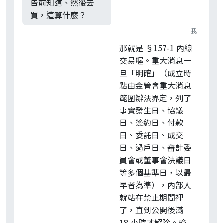
告前知道、然後去
買，這算什麼？
我
那就是 §157-1 內線
交易喔。重大消息一
旦「明確」（成立時
點由金管會重大消息
範圍辦法界定，列了
事實發生日、協議
日、簽約日、付款
日、委託日、成交
日、過戶日、審計委
員會或董事會決議日
等多個基準日，以最
早者為準），內部人
就站在禁止期間裡
了，直到公開後滿
18 小時才解除。檢