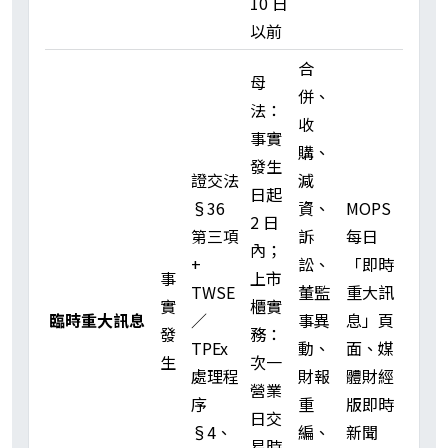
10 日
以前
合
母
併、
法：
收
事實
購、
發生
證交法
減
日起
§36
資、
MOPS
2 日
第三項
訴
每日
內；
+
訟、
「即時
事
上市
TWSE
董監
重大訊
實
櫃實
臨時重大訊息
／
事異
息」頁
發
務：
TPEx
動、
面、媒
生
次一
處理程
財報
體財經
營業
序
重
版即時
日交
§4、
編、
新聞
易時