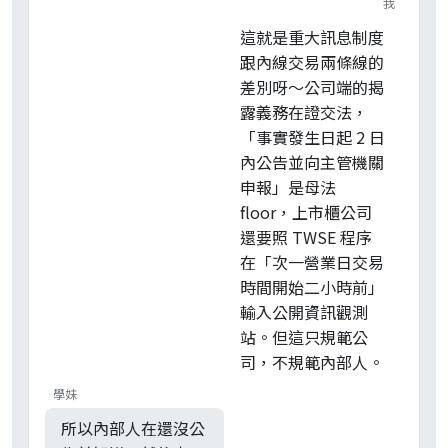
我
這就是重大訊息制度
跟內線交易兩條線的
差別呀～公司端的揭
露義務在證交法，
「事實發生日起 2 日
內公告並向主管機關
申報」是母法
floor，上市櫃公司
還要照 TWSE 程序
在「次一營業日交易
時間開始二小時前」
輸入公開資訊觀測
站。但這只規範公
司，不規範內部人。
學妹
所以內部人在還沒公