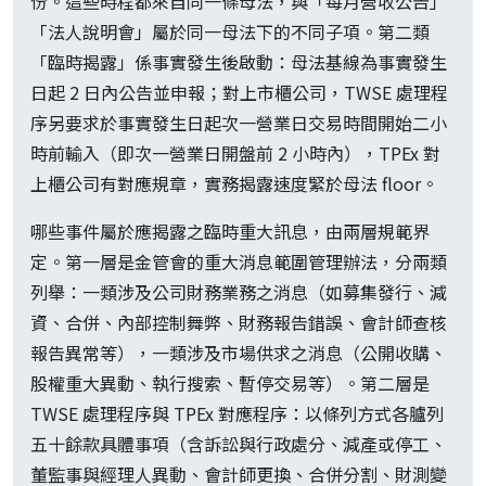
份。這些時程都來自同一條母法，與「每月營收公告」
「法人說明會」屬於同一母法下的不同子項。第二類
「臨時揭露」係事實發生後啟動：母法基線為事實發生
日起 2 日內公告並申報；對上市櫃公司，TWSE 處理程
序另要求於事實發生日起次一營業日交易時間開始二小
時前輸入（即次一營業日開盤前 2 小時內），TPEx 對
上櫃公司有對應規章，實務揭露速度緊於母法 floor。
哪些事件屬於應揭露之臨時重大訊息，由兩層規範界
定。第一層是金管會的重大消息範圍管理辦法，分兩類
列舉：一類涉及公司財務業務之消息（如募集發行、減
資、合併、內部控制舞弊、財務報告錯誤、會計師查核
報告異常等），一類涉及市場供求之消息（公開收購、
股權重大異動、執行搜索、暫停交易等）。第二層是
TWSE 處理程序與 TPEx 對應程序：以條列方式各臚列
五十餘款具體事項（含訴訟與行政處分、減產或停工、
董監事與經理人異動、會計師更換、合併分割、財測變