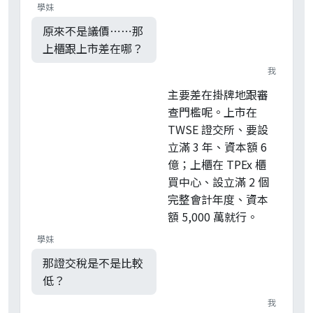
學妹
原來不是議價⋯⋯那
上櫃跟上市差在哪？
我
主要差在掛牌地跟審
查門檻呢。上市在
TWSE 證交所、要設
立滿 3 年、資本額 6
億；上櫃在 TPEx 櫃
買中心、設立滿 2 個
完整會計年度、資本
額 5,000 萬就行。
學妹
那證交稅是不是比較
低？
我