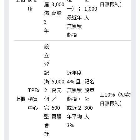
屆
3,000
日無限制）
所
一）；
1,000
滿
萬股
最近年
人
3
無累積
年
虧損
設
立
登
記
近年度
滿
5,000
4% 且
記名
TPEx
2
萬元
無累積
股東
±10%（初次首 5
上櫃
櫃買
個
／
虧損，
≥
日無限制）
中心
完
500
或近 2
300
整
萬股
年平均
人
會
3%
計