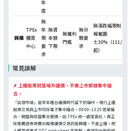
年
度
無
無漲跌幅限制；申
TPEx
年
無資
無分
無獲利
報範圍
興櫃
櫃買
限
本額
散要
門檻
±30%（111/10/
中心
要
下限
求
起）
求
常見誤解
✗
上櫃股票就是場外議價，不像上市那樣集中撮
合。
「店頭市場」是早年櫃台議價時代留下的稱呼。現行上櫃
股票交易與上市同採電子集中撮合，09:00–13:25 逐筆撮
合、開盤與收盤集合競價，由 TPEx 統一處理委託。真正
採推薦證券商雙向報價議價交易的是興櫃，不是上櫃。把
上櫃當成美式 OTC pink-sheet 來理解，會誤判台股的成