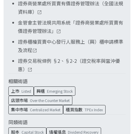
場）。
與櫃買中心公告的信用交易標的條件；新掛牌、處
證券商營業處所買賣有價證券管理辦法（全國法規
置中、全額交割（變更交易方法）的個股可能暫不
資料庫）
開放或受限。
金管會主管法規共用系統「證券商營業處所買賣有
價證券管理辦法」
證券櫃檯買賣中心發行人服務上（興）櫃申請標準
及流程
證券交易稅條例 §2、§2-2（證交稅率與當沖優
惠）
相關術語
上市
興櫃
Listed
Emerging Stock
店頭市場
Over-the-Counter Market
集中市場
櫃買指數
Centralized Market
TPEx Index
同類術語
股本
填權填息
Capital Stock
Dividend Recovery