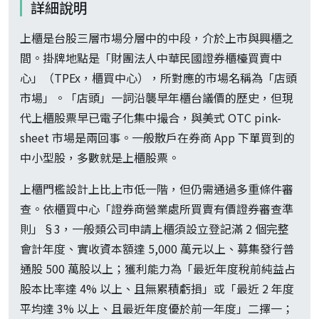
詳細說明
上櫃是台股三層市場分層中的中段，介於上市與興櫃之
間。掛牌地點是「財團法人中華民國證券櫃檯買賣中
心」（TPEx，櫃買中心），所對應的市場名稱為「店頭
市場」。「店頭」一詞沿襲早年櫃台議價的歷史，但現
代上櫃股票早已電子化集中撮合，與美式 OTC pink-
sheet 市場是兩回事。一般散戶在券商 App 下單買到的
中小型股，多數就是上櫃股票。
上櫃門檻設計上比上市低一階，但仍需通過多重條件審
查。依櫃買中心「證券商營業處所買賣有價證券審查準
則」§3，一般類公司申請上櫃須設立登記滿 2 個完整
會計年度、實收資本額達 5,000 萬元以上、募集發行普
通股 500 萬股以上；獲利能力為「最近年度稅前純益占
股本比率達 4% 以上、且無累積虧損」或「最近 2 年度
平均達 3% 以上、且最近年度優於前一年度」二擇一；