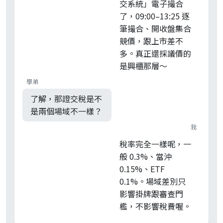
交系統」電子撮合
了，09:00–13:25 逐
筆撮合、開收盤集合
競價，跟上市差不
多。真正還採議價的
是興櫃那層～
學弟
了解，那證交稅是不
是兩個場域不一樣？
我
稅率完全一樣呢，一
般 0.3%、當沖
0.15%、ETF
0.1%。場域差別只
影響掛牌跟審查門
檻，不影響稅費喔。