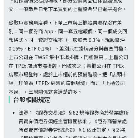
下仍採議價交易的場域，部分公債商品也保留議價成
交，一般散戶日常下單買到的上櫃股票早已電子撮合。
從散戶實務角度看，下單上市與上櫃股票流程沒有差
別：同一個券商 App、同一套五檔報價、同一個成交回
報格式、同一套證交稅率（一般股票 0.3%、現股當沖
0.15%、ETF 0.1%）。差別只在掛牌身分與審查門檻：
上市公司在 TWSE 集中市場掛牌、門檻較高；上櫃公司
在 TPEx 店頭市場掛牌、門檻次之；興櫃公司在 TPEx
店頭市場登錄、處於上市櫃前的預備階段。把「店頭市
場」理解為「TPEx 經營的這個場域」而非「上櫃公司
本身」，三層關係就會清楚許多。
台股相關規定
法源：《證券交易法》§62 規範證券商於營業處所
買賣有價證券須經主管機關核准；《證券商營業處
所買賣有價證券管理辦法》§1 依此訂定，§2 將