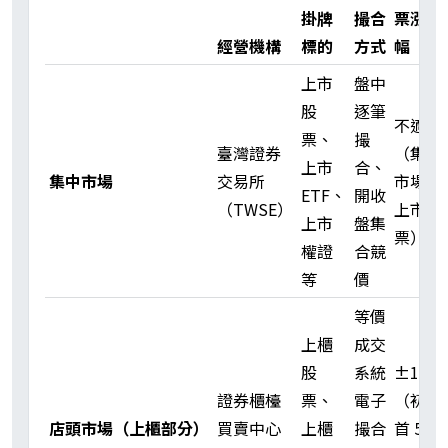
掛牌
撮合
票漲跌
經營機構
標的
方式
幅
上市
盤中
股
逐筆
不適用
票、
撮
臺灣證券
（集中
上市
合、
集中市場
交易所
市場為
ETF、
開收
（TWSE）
上市股
上市
盤集
票）
權證
合競
等
價
等價
上櫃
成交
股
系統
±10%
證券櫃檯
票、
電子
（初次
店頭市場（上櫃部分）
買賣中心
上櫃
撮合
首 5 日