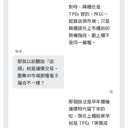
對呀，興櫃也是
TPEx 管的，所以一
起算店頭市場；只是
興櫃還在上市櫃前的
預備階段，跟上櫃不
是同一層喔。
學弟
那我以前聽說「店
頭」就是議價交易，
跟集中市場那種電子
撮合不一樣？
我
那個說法是早年櫃檯
議價時代留下來的
啦，現在上櫃股票早
就是 TPEx「等價成