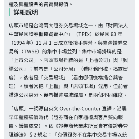
櫃及興櫃股票的買賣與報價。
詳細說明
店頭市場是台灣兩大證券交易場域之一，由「財團法人
中華民國證券櫃檯買賣中心」（TPEx）於民國 83 年
（1994 年）11 月 1 日成立後接手經營，與臺灣證券交
易所（TWSE）的集中市場並列。集中市場掛牌的是
「上市公司」、店頭市場掛牌的是「上櫃公司」與「興
櫃公司」；前者是「公司分層」（看財務門檻、揭露密
度），後者是「交易場域」（看由哪個機構撮合與管
理）。讀者常把「上櫃」與「店頭市場」混用，但前者
描述公司身分、後者描述場域歸屬，是兩個不同維度。
「店頭」一詞源自英文 Over-the-Counter 直譯，沿襲
早年櫃檯議價時代（證券商在自家櫃檯與客戶雙向報
價、議價成交）。依《證券商營業處所買賣有價證券管
理辦法》§2 規定：「有價證券不在集中交易市場以競