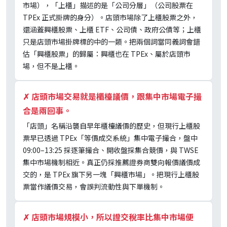
市場），「上櫃」描述的是「公司分層」（公司股票在
TPEx 正式掛牌的身分）。店頭市場除了上櫃股票之外，
還涵蓋興櫃股票、上櫃 ETF、公司債、政府公債等；上櫃
只是店頭市場掛牌標的中的一類。把兩個詞當同義詞會錯
估「興櫃股票」的歸屬：興櫃也在 TPEx、屬於店頭市
場，但不是上櫃。
✗
店頭市場交易就是櫃檯議價，跟集中市場電子撮
合是兩回事。
「店頭」名稱沿襲自早年櫃檯議價的歷史，但現行上櫃股
票早已透過 TPEx「等價成交系統」集中電子撮合，盤中
09:00–13:25 採逐筆撮合、開收盤採集合競價，與 TWSE
集中市場機制相近。真正仍採推薦證券商雙向報價議價成
交的，是 TPEx 旗下另一塊「興櫃市場」。把現行上櫃股
票當作議價交易，會誤判流動性與下單機制。
✗
店頭市場規模小，所以證交稅率比集中市場便