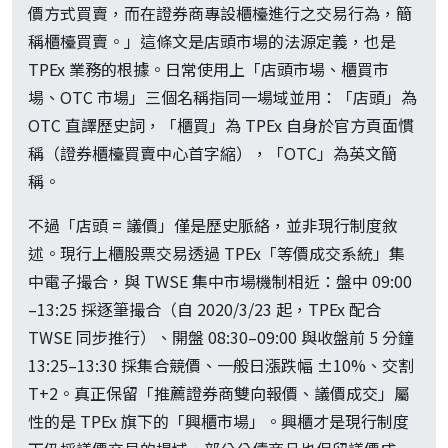
價方式買賣，而在證券商專設櫃檯進行之交易行為，簡
稱櫃檯買賣。」這條文是店頭市場的法源定義，也是
TPEx 業務的根據。日常使用上「店頭市場、櫃買市
場、OTC 市場」三個名稱指同一場域並用：「店頭」為
OTC 直譯歷史詞，「櫃買」為 TPEx 自身於官方頁面慣
稱（證券櫃檯買賣中心首字縮），「OTC」為英文簡
稱。
不過「店頭 = 議價」僅是歷史脈絡，並非現行制度敘
述。現行上櫃股票交易透過 TPEx「等價成交系統」集
中電子撮合，與 TWSE 集中市場機制相近：盤中 09:00
–13:25 採逐筆撮合（自 2020/3/23 起，TPEx 配合
TWSE 同步推行）、開盤 08:30–09:00 與收盤前 5 分鐘
13:25–13:30 採集合競價、一般日漲跌幅 ±10%、交割
T+2。真正保留「推薦證券商雙向報價、議價成交」屬
性的是 TPEx 旗下的「興櫃市場」。興櫃才是現行制度