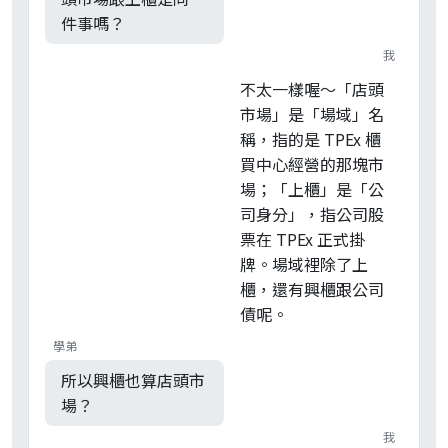
件事嗎？
我
不太一樣喔～「店頭
市場」是「場域」名
稱，指的是 TPEx 櫃
買中心經營的那塊市
場；「上櫃」是「公
司身分」，指公司股
票在 TPEx 正式掛
牌。場域裡除了上
櫃，還有興櫃跟公司
債呢。
學弟
所以興櫃也算店頭市
場？
我