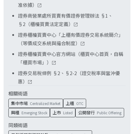
制相近。仍採推薦證券商雙向報價議價交易的是
准依據）
《證券商營業處所買賣有價證券管理辦法》，該辦
TPEx 旗下的興櫃市場，不是上櫃。
法 §2 明文：「有價證券不在集中交易市場以競價
證券商營業處所買賣有價證券管理辦法 §1、
方式買賣，而在證券商專設櫃檯進行之交易行為，
§2（櫃檯買賣法定定義）
簡稱櫃檯買賣。」這是店頭市場的法律定義。
證券櫃檯買賣中心「上櫃有價證券交易系統簡介」
（等價成交系統與撮合制度）
證券櫃檯買賣中心官方網站（櫃買中心首頁，自稱
「櫃買市場」）
證券交易稅條例 §2、§2-2（證交稅率與當沖優
惠）
相關術語
集中市場
上櫃
Centralized Market
OTC
興櫃
上市
公開發行
Emerging Stock
Listed
Public Offering
同類術語