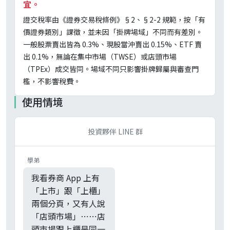
宜。
證交稅率由《證券交易稅條例》§2、§2-2 規範，按「有
價證券類別」課徵，並未因「掛牌場域」不同而有差別。
一般股票賣出皆為 0.3%、現股當沖賣出 0.15%、ETF 賣
出 0.1%，無論在集中市場（TWSE）或店頭市場
（TPEx）成交皆同。場域不同只影響掛牌歸屬與審查門
檻，不影響稅費。
使用情境
投資夥伴 LINE 群
學弟
我看券商 App 上有
「上市」跟「上櫃」
兩個分頁，又有人說
「店頭市場」⋯⋯店
頭市場跟上櫃是同一