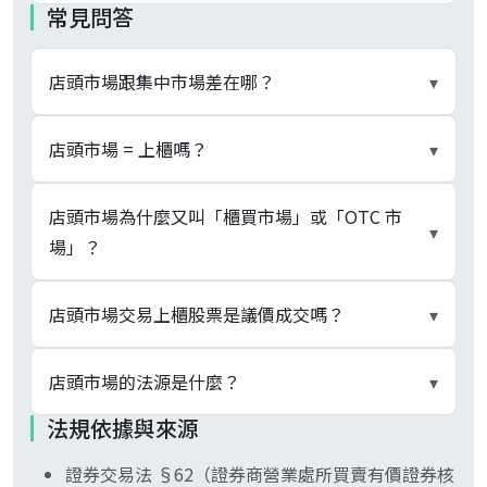
常見問答
店頭市場跟集中市場差在哪？
▾
差在經營機構與掛牌標的：集中市場由臺灣證券交
店頭市場 = 上櫃嗎？
▾
易所（TWSE）經營、掛牌上市股票；店頭市場由
證券櫃檯買賣中心（TPEx）經營、掛牌上櫃與興櫃
不是。店頭市場是 TPEx 經營的「交易場域」，上
店頭市場為什麼又叫「櫃買市場」或「OTC 市
▾
股票。兩者上櫃股票部分的撮合制度、漲跌幅、交
櫃是公司股票在 TPEx 正式掛牌的「身分」。店頭
場」？
割週期、證交稅率完全一致，差別在公司身分與審
市場除了上櫃股票之外，還涵蓋興櫃股票、上櫃
查門檻。
ETF、上櫃權證、公司債、政府公債等多類有價證
三個名稱指同一個場域。「店頭市場」是
店頭市場交易上櫃股票是議價成交嗎？
▾
券；上櫃只是其中一類。
OTC（Over-the-Counter）直譯，源自早年櫃檯議
價傳統；「櫃買市場」是 TPEx（證券櫃檯買賣中
不是。現行上櫃股票透過 TPEx「等價成交系統」
店頭市場的法源是什麼？
▾
心）首字縮，TPEx 自身在官方頁面慣用此稱；
集中電子撮合，盤中 09:00–13:25 採逐筆撮合（自
法規依據與來源
「OTC 市場」是英文簡稱。三詞並用為台灣語境下
2020/3/23 起）、開盤 08:30–09:00 與收盤前 5 分
《證券交易法》§62 規範證券商於營業處所買賣有
既有現象。
鐘 13:25–13:30 採集合競價，與 TWSE 集中市場機
證券交易法 §62（證券商營業處所買賣有價證券核
價證券須經主管機關核准；金管會依此授權訂定