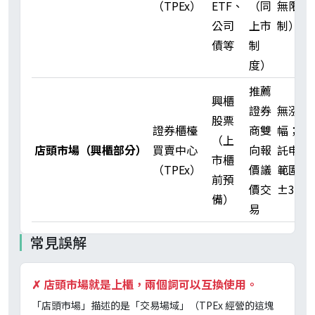
（TPEx）
ETF、
（同
無限
公司
上市
制）
債等
制
度）
推薦
興櫃
證券
無漲跌
股票
證券櫃檯
商雙
幅；委
（上
店頭市場（興櫃部分）
買賣中心
向報
託申報
市櫃
（TPEx）
價議
範圍
前預
價交
±30%
備）
易
常見誤解
✗
店頭市場就是上櫃，兩個詞可以互換使用。
「店頭市場」描述的是「交易場域」（TPEx 經營的這塊