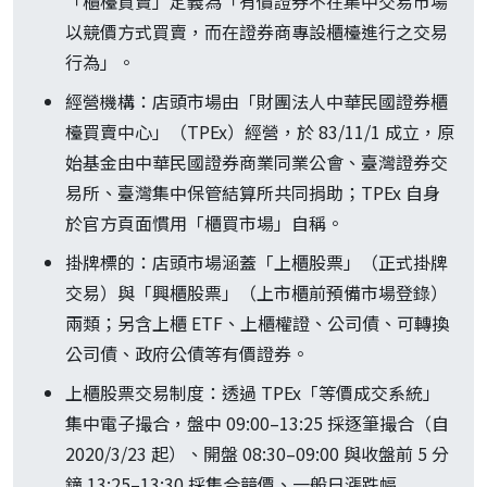
「櫃檯買賣」定義為「有價證券不在集中交易市場
以競價方式買賣，而在證券商專設櫃檯進行之交易
行為」。
經營機構：店頭市場由「財團法人中華民國證券櫃
檯買賣中心」（TPEx）經營，於 83/11/1 成立，原
始基金由中華民國證券商業同業公會、臺灣證券交
易所、臺灣集中保管結算所共同捐助；TPEx 自身
於官方頁面慣用「櫃買市場」自稱。
掛牌標的：店頭市場涵蓋「上櫃股票」（正式掛牌
交易）與「興櫃股票」（上市櫃前預備市場登錄）
兩類；另含上櫃 ETF、上櫃權證、公司債、可轉換
公司債、政府公債等有價證券。
上櫃股票交易制度：透過 TPEx「等價成交系統」
集中電子撮合，盤中 09:00–13:25 採逐筆撮合（自
2020/3/23 起）、開盤 08:30–09:00 與收盤前 5 分
鐘 13:25–13:30 採集合競價、一般日漲跌幅