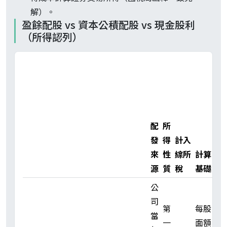
解）。
盈餘配股 vs 資本公積配股 vs 現金股利
（所得認列）
補
充
保
費
配
所
門
發
得
計入
檻
來
性
綜所
計算
判
源
質
稅
基礎
斷
公
司
計
第
每股
當
入
一
面額