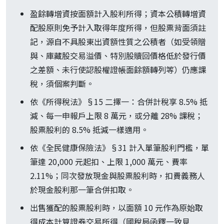
盈餘轉增資按面額計入股利所得；資本公積轉增資
配股原則免予計入取得年度所得，但股票背面須註
記，源自不具股東出資額性質之公積者（如受領贈
與、庫藏股交易溢價、特別股贖回價格低於發行價
之差額、未行使認股權證帳面餘額轉列等）仍應課
稅，須個案判斷。
依《所得稅法》§15 二擇一：合併計稅享 8.5% 抵
減、每一申報戶上限 8 萬元，或分離 28% 課稅；
股票股利的 8.5% 抵減一樣適用。
依《全民健康保險法》§31 計入單筆股利門檻，單
筆達 20,000 元起扣、上限 1,000 萬元、費率
2.11%；同次發放現金與股票股利時，扣費義務人
於現金股利那一筆合併扣取。
出售獲配的股票股利時，以面額 10 元作為原始取
得成本計算證券交易所得（國稅局函釋一致見