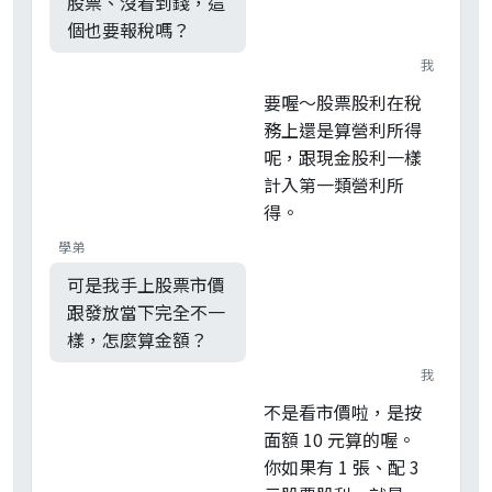
股票、沒看到錢，這
個也要報稅嗎？
我
要喔～股票股利在稅
務上還是算營利所得
呢，跟現金股利一樣
計入第一類營利所
得。
學弟
可是我手上股票市價
跟發放當下完全不一
樣，怎麼算金額？
我
不是看市價啦，是按
面額 10 元算的喔。
你如果有 1 張、配 3