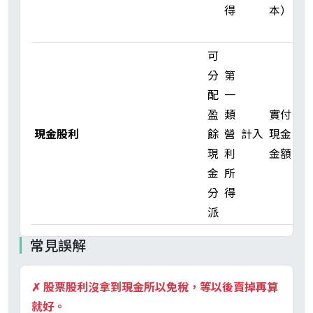
得
本）
門
檻
可
計
分
第
入
配
一
單
盈
類
實付
筆
現金股利
餘
營
計入
現金
股
現
利
金額
利
金
所
門
分
得
檻
派
常見誤解
✗
股票股利沒拿到現金所以免稅，等以後賣掉再算
就好。