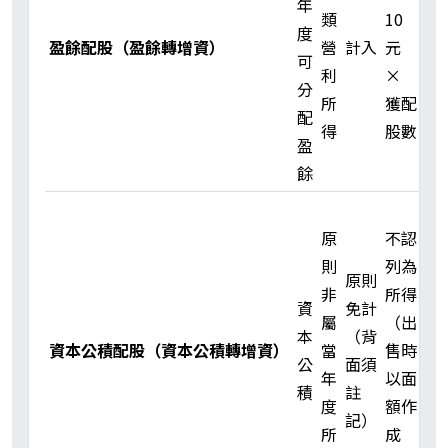
年
單
類
10
度
筆
盈餘配股（盈餘轉增資）
營
計入
元
可
股
利
×
分
利
所
獲配
配
門
得
股數
盈
檻
餘
原
原
不認
則
則
列為
不
原則
非
所得
計
資
免計
屬
（出
入
本
（背
資本公積配股（資本公積轉增資）
當
售時
單
公
面須
年
以面
筆
積
註
度
額作
股
記）
所
成
利