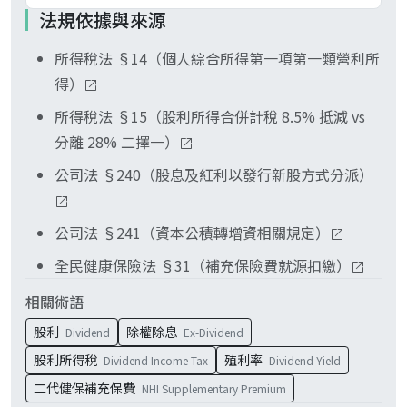
係資本公積轉增資。例外：源自「不具股東出資
檻，單筆達 20,000 元起扣、上限 1,000 萬元、費
法規依據與來源
額」性質之公積（受贈、庫藏股交易溢價等）仍應
率 2.11%。股票股利雖未拿到現金，但仍按面額計
會。股票股利配發後在外流通股數同步增加，分母
作為股利所得課稅。看公司公告的「配股來源」欄
算金額納入門檻判斷；公司同次發放現金與股票股
所得稅法 §14（個人綜合所得第一項第一類營利所
變大，若公司隔年盈餘沒等比例成長，每股盈餘
位判斷。
利時，扣費義務人於現金股利那一筆合併扣取，因
得）
EPS 就會下降，市場上稱為「配股稀釋」。對成長
此你會在現金匯款裡看到較大的扣繳金額。
期、現金支出大的公司用配股保留現金有意義；對
所得稅法 §15（股利所得合併計稅 8.5% 抵減 vs
成熟產業則多半改採現金股利，避免無謂稀釋。觀
分離 28% 二擇一）
察重點是配股後 1～2 年 EPS 是否同步成長並順利
公司法 §240（股息及紅利以發行新股方式分派）
填權。
公司法 §241（資本公積轉增資相關規定）
全民健康保險法 §31（補充保險費就源扣繳）
相關術語
股利
除權除息
Dividend
Ex-Dividend
股利所得稅
殖利率
Dividend Income Tax
Dividend Yield
二代健保補充保費
NHI Supplementary Premium