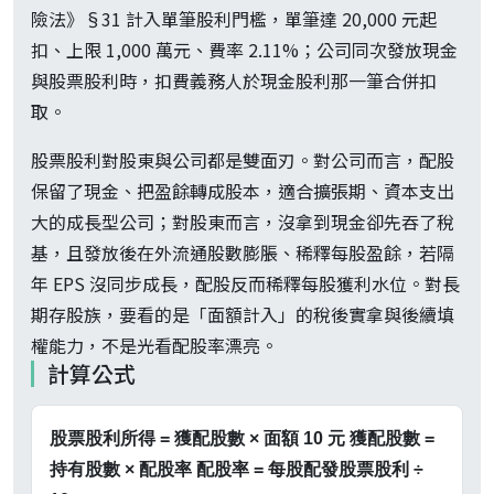
險法》§31 計入單筆股利門檻，單筆達 20,000 元起
扣、上限 1,000 萬元、費率 2.11%；公司同次發放現金
與股票股利時，扣費義務人於現金股利那一筆合併扣
取。
股票股利對股東與公司都是雙面刃。對公司而言，配股
保留了現金、把盈餘轉成股本，適合擴張期、資本支出
大的成長型公司；對股東而言，沒拿到現金卻先吞了稅
基，且發放後在外流通股數膨脹、稀釋每股盈餘，若隔
年 EPS 沒同步成長，配股反而稀釋每股獲利水位。對長
期存股族，要看的是「面額計入」的稅後實拿與後續填
權能力，不是光看配股率漂亮。
計算公式
股票股利所得 = 獲配股數 × 面額 10 元 獲配股數 =
持有股數 × 配股率 配股率 = 每股配發股票股利 ÷