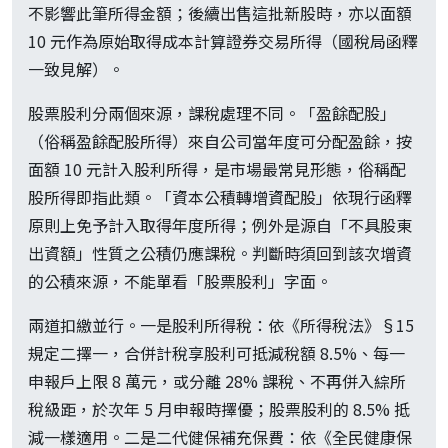
不影響此筆所得金額；後續出售這批新股時，亦以面額
10 元作為原始取得成本計算證券交易所得（國稅局函釋
一致見解）。
股票股利分兩個來源，課稅處理不同。「盈餘配股」
（俗稱盈餘配股所得）來自公司當年度可分配盈餘，按
面額 10 元計入股利所得，是市場最常見形態，俗稱配
股所得即指此類。「資本公積轉增資配股」依現行函釋
原則上免予計入取得年度所得；例外是源自「不具股東
出資額」性質之公積仍應課稅。判斷時須回到該次增資
的公積來源，不能單看「股票股利」字面。
兩道扣繳並行。一是股利所得稅：依《所得稅法》§15
規定二擇一，合併計稅享股利可抵減稅額 8.5%、每一
申報戶上限 8 萬元，或分離 28% 課稅、不再併入綜所
稅級距，於次年 5 月申報時擇優；股票股利的 8.5% 抵
減一樣適用。二是二代健保補充保費：依《全民健康保