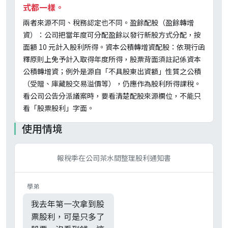
式都一樣。
兩者來源不同、稅務認定也不同。盈餘配股（盈餘轉增
資）：公司把當年度可分配盈餘以發行新股方式分配，按
面額 10 元計入股利所得。資本公積轉增資配股：依現行函
釋原則上免予計入取得年度所得，股票背面須註記係資本
公積轉增資；例外是源自「不具股東出資額」性質之公積
（受贈、庫藏股交易溢價等），仍應作為股利所得課稅。
看公司公告分派議案時，要看清楚配股來源欄位，不能只
看「股票股利」字面。
使用情境
報稅季在公司茶水間整理股利通知書
學弟
我去年第一次拿到股
票股利，可是只多了