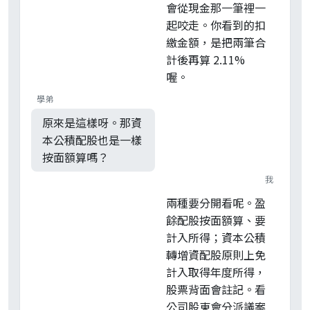
會從現金那一筆裡一
起咬走。你看到的扣
繳金額，是把兩筆合
計後再算 2.11%
喔。
學弟
原來是這樣呀。那資
本公積配股也是一樣
按面額算嗎？
我
兩種要分開看呢。盈
餘配股按面額算、要
計入所得；資本公積
轉增資配股原則上免
計入取得年度所得，
股票背面會註記。看
公司股東會分派議案