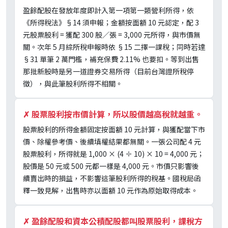
盈餘配股在發放年度即計入第一項第一類營利所得，依
《所得稅法》§14 須申報；金額按面額 10 元認定，配 3
元股票股利 = 獲配 300 股／張 = 3,000 元所得，與市價無
關。次年 5 月綜所稅申報時依 §15 二擇一課稅；同時若達
§31 單筆 2 萬門檻，補充保費 2.11% 也要扣。等到出售
那批新股時是另一道證券交易所得（目前台灣證所稅停
徵），與此筆股利所得不相關。
✗
股票股利按市價計算，所以股價越高稅就越重。
股票股利的所得金額固定按面額 10 元計算，與獲配當下市
價、除權參考價、後續填權結果都無關。一張公司配 4 元
股票股利，所得就是 1,000 × (4 ÷ 10) × 10 = 4,000 元；
股價是 50 元或 500 元都一樣是 4,000 元。市價只影響後
續賣出時的損益，不影響這筆股利所得的稅基。國稅局函
釋一致見解，出售時亦以面額 10 元作為原始取得成本。
✗
盈餘配股和資本公積配股都叫股票股利，課稅方