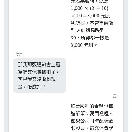
元股票股利，就是
1,000 × (3 ÷ 10)
× 10 = 3,000 元股
利所得，不管市價漲
到 200 還是跌到
30，所得都一樣是
3,000 元呀。
學弟
那我那張通知書上還
寫補充保費被扣了，
可是我又沒收到現
金，怎麼扣？
我
股票股利的金額也算
進單筆 2 萬門檻喔。
如果公司同時配現金
跟股票，補充保費就