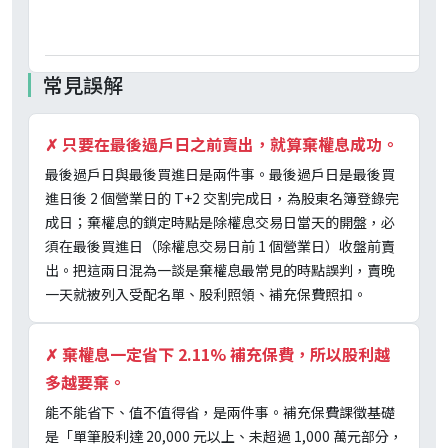
短
價
常見誤解
✗
只要在最後過戶日之前賣出，就算棄權息成功。
最後過戶日與最後買進日是兩件事。最後過戶日是最後買
進日後 2 個營業日的 T+2 交割完成日，為股東名簿登錄完
成日；棄權息的鎖定時點是除權息交易日當天的開盤，必
須在最後買進日（除權息交易日前 1 個營業日）收盤前賣
出。把這兩日混為一談是棄權息最常見的時點誤判，賣晚
一天就被列入受配名單、股利照領、補充保費照扣。
✗
棄權息一定省下 2.11% 補充保費，所以股利越
多越要棄。
能不能省下、值不值得省，是兩件事。補充保費課徵基礎
是「單筆股利達 20,000 元以上、未超過 1,000 萬元部分，