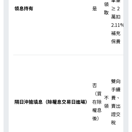
單筆
率
領
領息持有
是
≥ 2
長
取
萬扣
未
2.11%
息
補充
於
保費
息
失
除
息
1
雙向
否
N
手續
（買
交
不
費、
隔日沖搶填息（除權息交易日進場）
在除
日
領
賣出
權息
填
證交
後）
與
稅
否