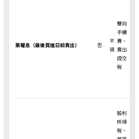
息
能
雙向
以
手續
低
不
費、
買
棄權息（最後買進日前賣出）
否
領
賣出
回
證交
買
稅
不
功
於
棄
填
股利
天
所得
與
稅、
息