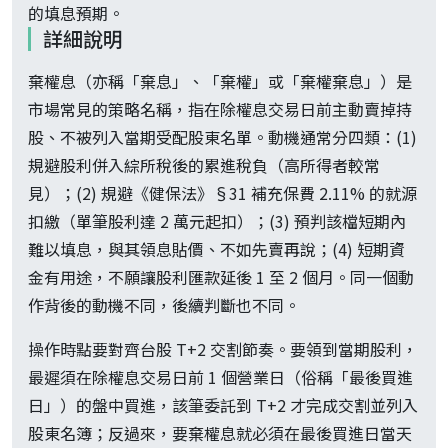
的填息預期。
詳細說明
棄權息（亦稱「棄息」、「棄權」或「棄權棄息」）是
市場常見的策略名稱，指在除權息交易日前主動賣掉持
股、不被列入當期受配股東名單。動機通常分四類：(1)
規避股利併入綜所稅後的累進稅負（高所得者較常
見）；(2) 規避《健保法》§31 補充保費 2.11% 的就源
扣繳（單筆股利達 2 萬元起扣）；(3) 預判該檔短期內
難以填息，與其領息貼價、不如先賣再說；(4) 短期資
金有用途，不願讓股利匯款延後 1 至 2 個月。同一個動
作背後的動機不同，後續判斷也不同。
操作時點要對齊台股 T+2 交割節奏。要領到當期股利，
最遲須在除權息交易日前 1 個營業日（俗稱「最後買進
日」）的盤中買進，該筆委託到 T+2 才完成交割並列入
股東名簿；反過來，要棄權息就必須在最後買進日當天