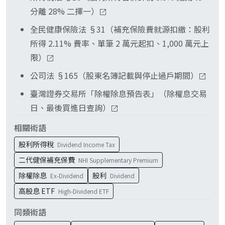
會出現棄權息考量的是境內 ETF（0050、0056、
分離 28% 二擇一）
00878 等）與個股。
全民健康保險法 §31（補充保險費就源扣繳：股利
所得 2.11% 費率、單筆 2 萬元起扣、1,000 萬元上
限）
公司法 §165（股東名簿記載與停止過戶期間）
臺灣證券交易所「除權除息預告表」（除權息交易
日、最後買進日查詢）
相關術語
股利所得稅
Dividend Income Tax
二代健保補充保費
NHI Supplementary Premium
除權除息
股利
Ex-Dividend
Dividend
高股息 ETF
High-Dividend ETF
同類術語