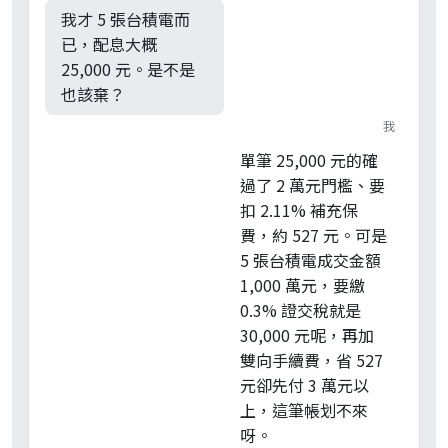
我才 5 張台積電而
已，配息大概
25,000 元。是不是
也該棄？
我
單筆 25,000 元的確
過了 2 萬元門檻、要
扣 2.11% 補充保
費，約 527 元。可是
5 張台積電成交金額
1,000 萬元，要繳
0.3% 證交稅就是
30,000 元呢，再加
雙向手續費，省 527
元卻先付 3 萬元以
上，這筆帳划不來
呀。