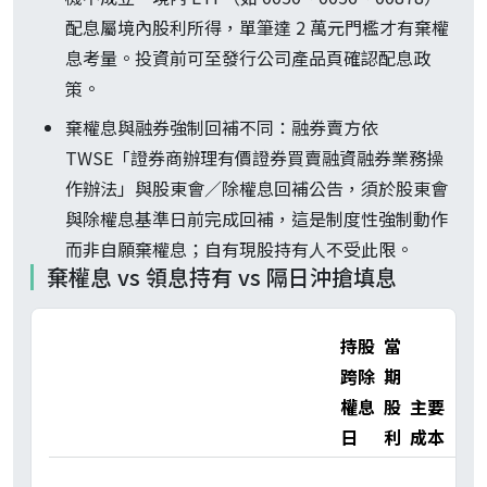
配息屬境內股利所得，單筆達 2 萬元門檻才有棄權
息考量。投資前可至發行公司產品頁確認配息政
策。
棄權息與融券強制回補不同：融券賣方依
TWSE「證券商辦理有價證券買賣融資融券業務操
作辦法」與股東會／除權息回補公告，須於股東會
與除權息基準日前完成回補，這是制度性強制動作
而非自願棄權息；自有現股持有人不受此限。
棄權息 vs 領息持有 vs 隔日沖搶填息
持股
當
跨除
期
權息
股
主要
盈
日
利
成本
關
除