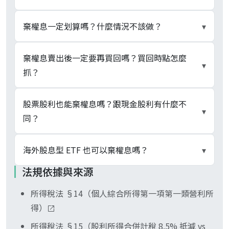
最遲在除權息交易日的前 1 個營業日（最後買進
棄權息一定划算嗎？什麼情況不該做？
▾
日）的收盤前賣出。台股交割採 T+2，最後買進日
收盤後股東名單即鎖定，跨過除權息交易日的開盤
不一定。要划算須同時滿足：省下的稅費（補充保
棄權息賣出後一定要再買回嗎？買回時點怎麼
▾
就無法回頭、股利照樣匯入帳戶。常被誤認的「最
費 2.11% 或合併計稅後的累進稅率）大於賣出證交
抓？
後過戶日」是最後買進日後 2 個營業日的 T+2 交
稅 0.3% + 雙向手續費。單筆股利未達 2 萬元的小
割完成日，與棄權息時點無關。
資族、零股族不會被扣補充保費，棄權息純粹是徒
視持股目的而定。長期看好該檔者通常會在除權息
股票股利也能棄權息嗎？跟現金股利有什麼不
▾
增交易成本；持有量大、單筆股利逼近 1,000 萬上
後 1 至數個交易日內買回，賺取賣高買低的價差來
同？
限、或對該檔不看好填息者，才較有操作空間。
抵掉股利損失；不看好填息者則不一定買回。但無
制度保證除權息後股價會跌：若市場提前漲到含息
可以，操作時點與現金股利相同（最後買進日收盤
海外股息型 ETF 也可以棄權息嗎？
▾
高點、除權息後反向上漲，買回價反而高於賣出
前賣出）。差別在計算：股票股利不論市價多少，
法規依據與來源
價，棄權息變成「賣低買高」。
稅務與補充保費都按面額每股 10 元計入，獲配
不能也不必。00646、00662、00757 是累積型
3,000 股配股 = 30,000 元已過 2 萬元門檻；同時配
所得稅法 §14（個人綜合所得第一項第一類營利所
ETF、本來就不配息，沒有棄權息的對象；投資境
發現金與股票股利時，補充保費由現金股利那筆合
得）
外標的且配息的 ETF，配息屬境外所得，依《健保
併扣取，棄權息的成本評估要把兩部分一起算。
法》§31 不扣補充保費，沒有省補充保費的動機。
所得稅法 §15（股利所得合併計稅 8.5% 抵減 vs