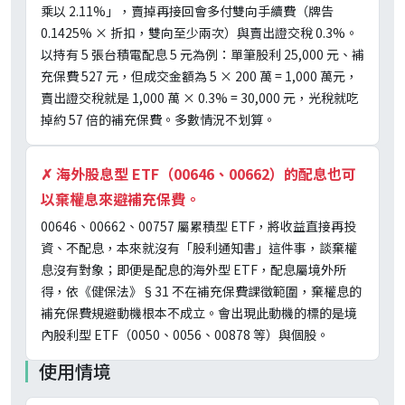
乘以 2.11%」，賣掉再接回會多付雙向手續費（牌告
0.1425% × 折扣，雙向至少兩次）與賣出證交稅 0.3%。
以持有 5 張台積電配息 5 元為例：單筆股利 25,000 元、補
充保費 527 元，但成交金額為 5 × 200 萬 = 1,000 萬元，
賣出證交稅就是 1,000 萬 × 0.3% = 30,000 元，光稅就吃
掉約 57 倍的補充保費。多數情況不划算。
✗
海外股息型 ETF（00646、00662）的配息也可
以棄權息來避補充保費。
00646、00662、00757 屬累積型 ETF，將收益直接再投
資、不配息，本來就沒有「股利通知書」這件事，談棄權
息沒有對象；即便是配息的海外型 ETF，配息屬境外所
得，依《健保法》§31 不在補充保費課徵範圍，棄權息的
補充保費規避動機根本不成立。會出現此動機的標的是境
內股利型 ETF（0050、0056、00878 等）與個股。
使用情境