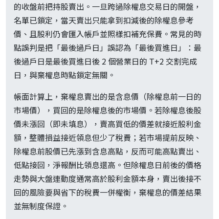
的收盤前把持股賣出。一旦跨過除權息交易日的開盤，
名單已鎖定，當天賣出只能拿到扣減後的除權息參考
價、且股利仍會匯入帳戶並照樣扣補充保費。常見的時
點誤判是把「最後過戶日」誤認為「最後買進日」：最
後過戶日是最後買進日後 2 個營業日的 T+2 交割完成
日，與棄權息時點鎖定無關。
帳面計算上，棄權息賣出的是含息價（除權息前一日的
市場價），買回的是除權息後的市場價。若除權息後股
價未漲回（即未填息），賣高買低的價差就接近股利金
額，整體損益接近領息但少了稅費；若市場提前反映、
除權息前股價已先漲到含息高點，反而可能高點賣出、
低點接回，淨報酬比領息還高。但除權息日前後的價格
走勢與大盤連動度通常高於股利金額本身，賣出後接不
回的風險要與省下的稅費一併權衡，棄權息的價差結果
並無制度保證。