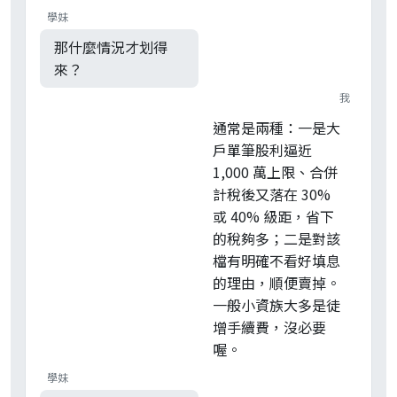
學妹
那什麼情況才划得
來？
我
通常是兩種：一是大
戶單筆股利逼近
1,000 萬上限、合併
計稅後又落在 30%
或 40% 級距，省下
的稅夠多；二是對該
檔有明確不看好填息
的理由，順便賣掉。
一般小資族大多是徒
增手續費，沒必要
喔。
學妹