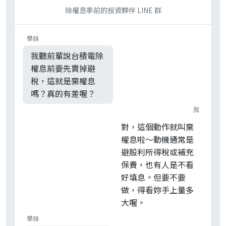
除權息季前的投資夥伴 LINE 群
學妹
我聽前輩說台積電除
權息前要先賣掉避
稅，這就是棄權息
嗎？真的有差喔？
我
對，這個動作就叫棄
權息啦～動機通常是
避股利所得稅或補充
保費，也有人是不看
好填息。但要不要
做，得看妳手上量多
大喔。
學妹