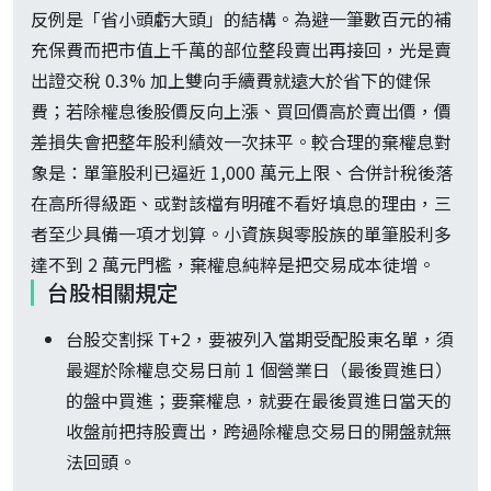
反例是「省小頭虧大頭」的結構。為避一筆數百元的補
充保費而把市值上千萬的部位整段賣出再接回，光是賣
出證交稅 0.3% 加上雙向手續費就遠大於省下的健保
費；若除權息後股價反向上漲、買回價高於賣出價，價
差損失會把整年股利績效一次抹平。較合理的棄權息對
象是：單筆股利已逼近 1,000 萬元上限、合併計稅後落
在高所得級距、或對該檔有明確不看好填息的理由，三
者至少具備一項才划算。小資族與零股族的單筆股利多
達不到 2 萬元門檻，棄權息純粹是把交易成本徒增。
台股相關規定
台股交割採 T+2，要被列入當期受配股東名單，須
最遲於除權息交易日前 1 個營業日（最後買進日）
的盤中買進；要棄權息，就要在最後買進日當天的
收盤前把持股賣出，跨過除權息交易日的開盤就無
法回頭。