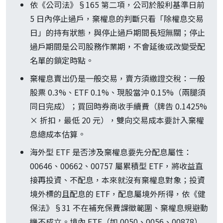
依《公司法》§165 第二項，公司於股利基準日前
5 日內停止過戶，棄權息的判斷只看「除權息交易
日」的持有狀態，與停止過戶期間長短無關；停止
過戶期間是公司股務作業期，不會延後或改變受配
名單的鎖定時點。
棄權息賣出仍是一般交易，賣方須繳證交稅：一般
股票 0.3%、ETF 0.1%、現股當沖 0.15%（兩腿須
同日完成）；買回時券商收手續費（牌告 0.1425%
× 折扣，最低 20 元），雙向交易成本要計入棄權
息總成本估算。
海外型 ETF 是否涉及棄權息要先分配息屬性：
00646、00662、00757 屬累積型 ETF，將收益直
接再投資、不配息，本來就沒有棄權息對象；投資
境外標的且配息的 ETF，配息屬境外所得，依《健
保法》§31 不在補充保費課徵範圍、棄權息規避動
機不成立。境內 ETF（如 0050、0056、00878）