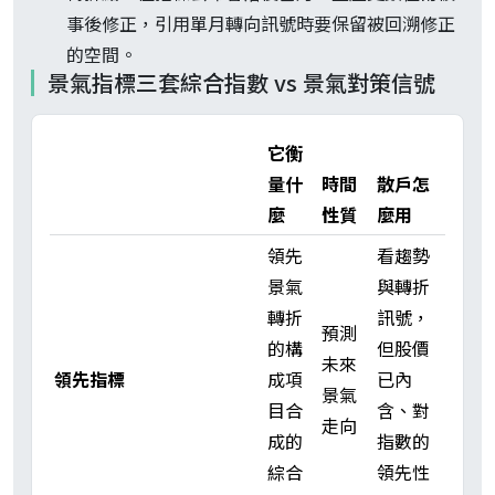
事後修正，引用單月轉向訊號時要保留被回溯修正
的空間。
景氣指標三套綜合指數 vs 景氣對策信號
它衡
量什
時間
散戶怎
麼
性質
麼用
領先
看趨勢
景氣
與轉折
轉折
訊號，
預測
的構
但股價
未來
領先指標
成項
已內
景氣
目合
含、對
走向
成的
指數的
綜合
領先性