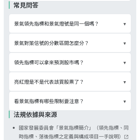
常見問答
景氣領先指標和景氣燈號是同一個嗎？
▾
不是。兩者都是國發會發布的工具但分屬不同主
景氣對策信號的分數區間怎麼分？
▾
線。景氣領先指標是「景氣指標」三套綜合指數
（領先、同時、落後）裡預測未來的那一套；景氣
9 項構成項目各依年變動率給 1 到 5 分加總成綜合
領先指標可以拿來預測股市嗎？
▾
對策信號（燈號）則是把 9 項構成項目壓成綜合判
判斷分數，總分介於 9 至 45 分。對應燈號為：藍
斷分數、再對應五色燈號的另一套工具。構成項目
燈 9 至 16 分、黃藍燈 17 至 22 分、綠燈 23 至 31
預測股市的效果有限。股價指數本身就是領先指標
亮紅燈是不是代表該買股票了？
▾
與計算方式都不同。
分、黃紅燈 32 至 37 分、紅燈 38 至 45 分。綠燈
的構成項目之一，等於股市表現被算進了指標，拿
代表穩定、紅燈熱絡、藍燈低迷，黃紅燈與黃藍燈
包含股價的指標回頭預測股價會有循環性、領先性
剛好相反的風險居多。紅燈代表景氣熱絡，但此時
看景氣指標有哪些限制要注意？
▾
是提醒可能轉向的注意性燈號。
被稀釋。它較有參考價值的是對實體經濟（外銷訂
股價常已反映榮景、評價偏高；藍燈代表景氣低
法規依據與來源
單、就業、半導體設備進口）的領先判讀，而不是
迷，反而常是市場悲觀、評價偏低的階段。燈號描
三點。一是資料公布會落後當月一段時間，看到的
替加權指數抓買賣點。
述景氣冷熱、不是股市紅綠燈，加上公布落後當
國家發展委員會「景氣指標簡介」（領先指標、同
是過去的景氣；二是歷史數值常被國發會事後修
月，照燈號顏色追買追賣容易追在轉折之後。
時指標、落後指標之定義與構成項目一手說明）
正，單月轉向訊號可能被回溯改寫；三是股價已是