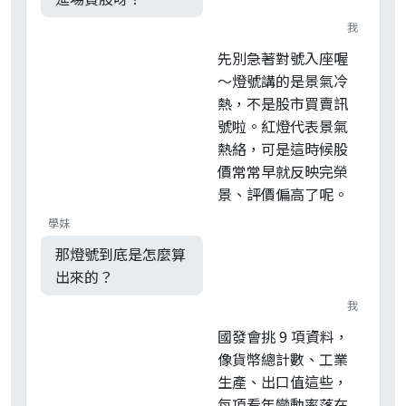
我
先別急著對號入座喔
～燈號講的是景氣冷
熱，不是股市買賣訊
號啦。紅燈代表景氣
熱絡，可是這時候股
價常常早就反映完榮
景、評價偏高了呢。
學妹
那燈號到底是怎麼算
出來的？
我
國發會挑 9 項資料，
像貨幣總計數、工業
生產、出口值這些，
每項看年變動率落在