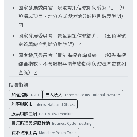
構成項目之一、帶有循環性。所以它較適合理解景
國家發展委員會「景氣對策信號如何編製？」（9
氣循環現在走到哪個位置，不適合拿來精準擇時。
項構成項目、計分方式與燈號分數區間編製說明）
國家發展委員會「景氣對策信號簡介」（五色燈號
意義與綜合判斷分數說明）
國家發展委員會「景氣指標查詢系統」（領先指標
綜合指數、不含趨勢平滑年變動率與燈號歷史數列
查詢）
相關術語
加權指數
三大法人
TAIEX
Three Major Institutional Investors
利率與股市
Interest Rate and Stocks
股票風險溢酬
Equity Risk Premium
景氣循環與類股輪動
Business Cycle Investing
貨幣政策工具
Monetary Policy Tools