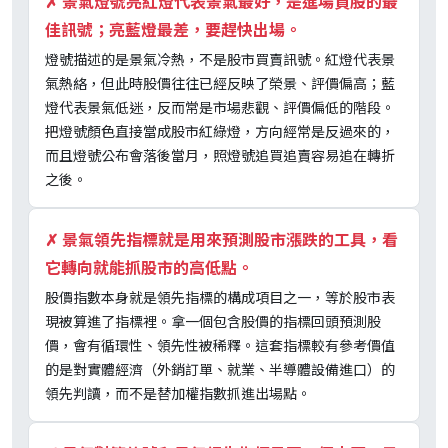
✗
景氣燈號亮紅燈代表景氣最好，是進場買股的最
佳訊號；亮藍燈最差，要趕快出場。
燈號描述的是景氣冷熱，不是股市買賣訊號。紅燈代表景
氣熱絡，但此時股價往往已經反映了榮景、評價偏高；藍
燈代表景氣低迷，反而常是市場悲觀、評價偏低的階段。
把燈號顏色直接當成股市紅綠燈，方向經常是反過來的，
而且燈號公布會落後當月，照燈號追買追賣容易追在轉折
之後。
✗
景氣領先指標就是用來預測股市漲跌的工具，看
它轉向就能抓股市的高低點。
股價指數本身就是領先指標的構成項目之一，等於股市表
現被算進了指標裡。拿一個包含股價的指標回頭預測股
價，會有循環性、領先性被稀釋。這套指標較有參考價值
的是對實體經濟（外銷訂單、就業、半導體設備進口）的
領先判讀，而不是替加權指數抓進出場點。