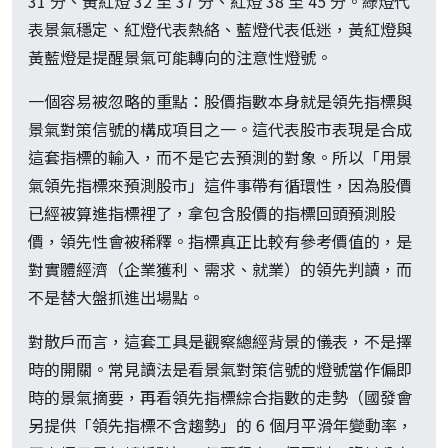
31 分、黃紅燈 32 至 37 分、紅燈 38 至 45 分。綠燈代
表景氣穩定、紅燈代表熱絡、藍燈代表低迷，黃紅燈與
黃藍燈是提醒景氣可能轉向的注意性燈號。
一個容易被忽略的重點：股價指數本身就是領先指標與
景氣對策信號的構成項目之一。這代表股市表現是合成
這套指標的輸入，而不是它去預測的對象。所以「用景
氣領先指標來預測股市」這件事帶有循環性，因為股價
已經被算進指標裡了，拿包含股價的指標回頭預測股
價，領先性會被稀釋。指標真正比較有參考價值的，是
對實體經濟（企業獲利、需求、就業）的領先判讀，而
不是替大盤抓進出場點。
對散戶而言，這套工具是觀察總經背景的儀表，不是擇
時的開關。常見讀法是看景氣對策信號的燈號當作偏即
時的景氣摘要，再看領先指標綜合指數的走勢（國發會
另提供「領先指標不含趨勢」的 6 個月平滑年變動率，