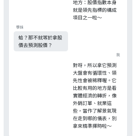
地方：股價指數本身
就是領先指標的構成
項目之一啦～
學妹
蛤？那不就等於拿股
價去預測股價？
我
對呀，所以拿它預測
大盤會有循環性、領
先性會被稀釋喔。它
比較有用的地方是看
實體經濟的轉折，像
外銷訂單、就業這
些，當作了解景氣現
在走到哪的儀表，別
拿來精準擇時啦～