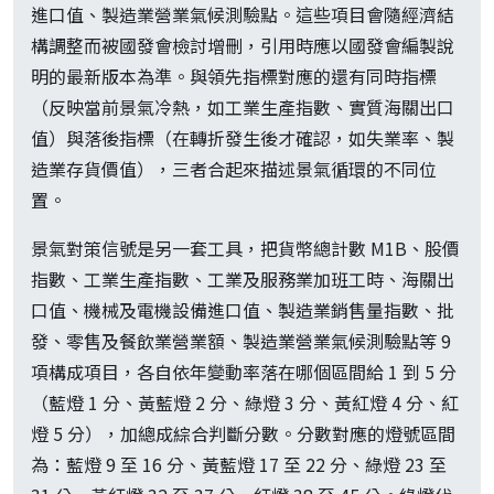
進口值、製造業營業氣候測驗點。這些項目會隨經濟結
構調整而被國發會檢討增刪，引用時應以國發會編製說
明的最新版本為準。與領先指標對應的還有同時指標
（反映當前景氣冷熱，如工業生產指數、實質海關出口
值）與落後指標（在轉折發生後才確認，如失業率、製
造業存貨價值），三者合起來描述景氣循環的不同位
置。
景氣對策信號是另一套工具，把貨幣總計數 M1B、股價
指數、工業生產指數、工業及服務業加班工時、海關出
口值、機械及電機設備進口值、製造業銷售量指數、批
發、零售及餐飲業營業額、製造業營業氣候測驗點等 9
項構成項目，各自依年變動率落在哪個區間給 1 到 5 分
（藍燈 1 分、黃藍燈 2 分、綠燈 3 分、黃紅燈 4 分、紅
燈 5 分），加總成綜合判斷分數。分數對應的燈號區間
為：藍燈 9 至 16 分、黃藍燈 17 至 22 分、綠燈 23 至