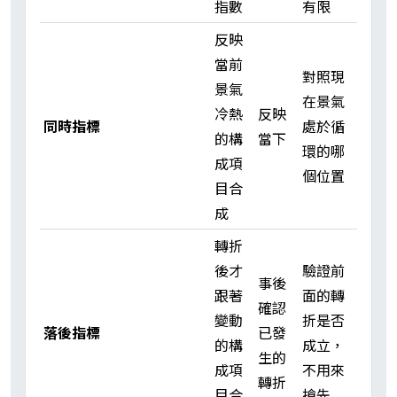
指數
有限
反映
當前
對照現
景氣
在景氣
冷熱
反映
同時指標
處於循
的構
當下
環的哪
成項
個位置
目合
成
轉折
後才
驗證前
事後
跟著
面的轉
確認
變動
折是否
落後指標
已發
的構
成立，
生的
成項
不用來
轉折
目合
搶先