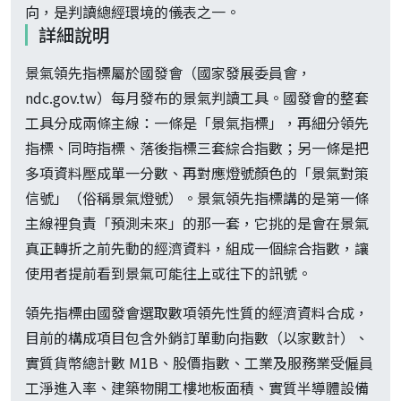
向，是判讀總經環境的儀表之一。
詳細說明
景氣領先指標屬於國發會（國家發展委員會，
ndc.gov.tw）每月發布的景氣判讀工具。國發會的整套
工具分成兩條主線：一條是「景氣指標」，再細分領先
指標、同時指標、落後指標三套綜合指數；另一條是把
多項資料壓成單一分數、再對應燈號顏色的「景氣對策
信號」（俗稱景氣燈號）。景氣領先指標講的是第一條
主線裡負責「預測未來」的那一套，它挑的是會在景氣
真正轉折之前先動的經濟資料，組成一個綜合指數，讓
使用者提前看到景氣可能往上或往下的訊號。
領先指標由國發會選取數項領先性質的經濟資料合成，
目前的構成項目包含外銷訂單動向指數（以家數計）、
實質貨幣總計數 M1B、股價指數、工業及服務業受僱員
工淨進入率、建築物開工樓地板面積、實質半導體設備