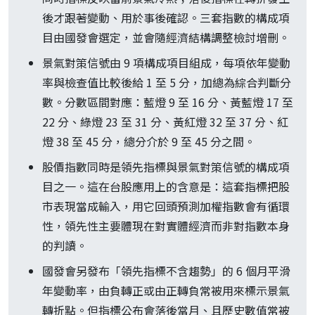
後才跟著變動、用於事後確認。三套指數的構成項
目由國發會選定，並會隨經濟結構調整檢討增刪。
景氣對策信號由 9 項構成項目組成，每項依年變動
率與檢查值比較後給 1 至 5 分，加總為綜合判斷分
數。分數區間對應：藍燈 9 至 16 分、黃藍燈 17 至
22 分、綠燈 23 至 31 分、黃紅燈 32 至 37 分、紅
燈 38 至 45 分，總分介於 9 至 45 分之間。
股價指數同時是領先指標與景氣對策信號的構成項
目之一。這在台股應用上的含意是：這套指標把股
市表現當成輸入，用它回頭預測加權指數會有循環
性，領先性主要體現在對實體經濟而非對指數本身
的判讀。
國發會另發布「領先指標不含趨勢」的 6 個月平滑
年變動率，由負轉正或由正轉負常被用來標示景氣
轉折點。但指標公布會落後當月、且歷史數值常被