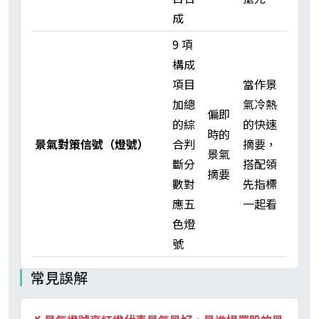
成
9 項
構成
項目
當作景
加總
氣冷熱
偏即
的綜
的快速
時的
景氣對策信號（燈號）
合判
摘要，
景氣
斷分
搭配領
摘要
數對
先指標
應五
一起看
色燈
號
常見誤解