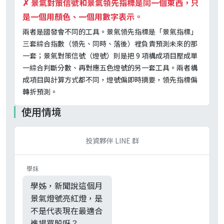
✗
景氣對策信號和景氣領先指標是同一個東西，只
是一個用顏色、一個用數字表示。
兩者是國發會不同的工具。景氣領先指標是「景氣指標」
三套綜合指數（領先、同時、落後）裡負責預測未來的那
一套；景氣對策信號（燈號）則是把 9 項構成項目壓成單
一綜合判斷分數、再對應五色燈號的另一套工具。兩者構
成項目與計算方式都不同，燈號偏即時摘要，領先指標偏
轉折預測。
使用情境
投資夥伴 LINE 群
學妹
學姊，新聞說這個月
景氣燈號亮紅燈，是
不是代表現在最適合
進場買股呀？