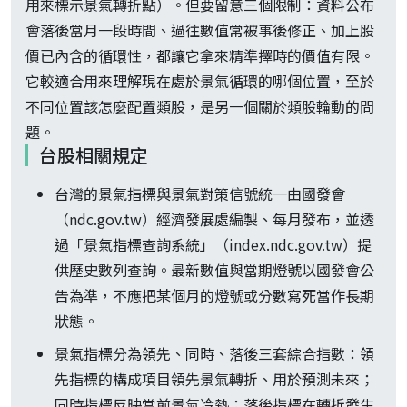
用來標示景氣轉折點）。但要留意三個限制：資料公布
會落後當月一段時間、過往數值常被事後修正、加上股
價已內含的循環性，都讓它拿來精準擇時的價值有限。
它較適合用來理解現在處於景氣循環的哪個位置，至於
不同位置該怎麼配置類股，是另一個關於類股輪動的問
題。
台股相關規定
台灣的景氣指標與景氣對策信號統一由國發會
（ndc.gov.tw）經濟發展處編製、每月發布，並透
過「景氣指標查詢系統」（index.ndc.gov.tw）提
供歷史數列查詢。最新數值與當期燈號以國發會公
告為準，不應把某個月的燈號或分數寫死當作長期
狀態。
景氣指標分為領先、同時、落後三套綜合指數：領
先指標的構成項目領先景氣轉折、用於預測未來；
同時指標反映當前景氣冷熱；落後指標在轉折發生