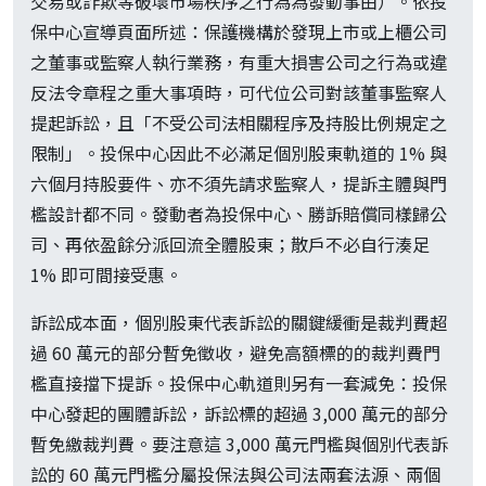
交易或詐欺等破壞市場秩序之行為為發動事由）。依投
保中心宣導頁面所述：保護機構於發現上市或上櫃公司
之董事或監察人執行業務，有重大損害公司之行為或違
反法令章程之重大事項時，可代位公司對該董事監察人
提起訴訟，且「不受公司法相關程序及持股比例規定之
限制」。投保中心因此不必滿足個別股東軌道的 1% 與
六個月持股要件、亦不須先請求監察人，提訴主體與門
檻設計都不同。發動者為投保中心、勝訴賠償同樣歸公
司、再依盈餘分派回流全體股東；散戶不必自行湊足
1% 即可間接受惠。
訴訟成本面，個別股東代表訴訟的關鍵緩衝是裁判費超
過 60 萬元的部分暫免徵收，避免高額標的的裁判費門
檻直接擋下提訴。投保中心軌道則另有一套減免：投保
中心發起的團體訴訟，訴訟標的超過 3,000 萬元的部分
暫免繳裁判費。要注意這 3,000 萬元門檻與個別代表訴
訟的 60 萬元門檻分屬投保法與公司法兩套法源、兩個