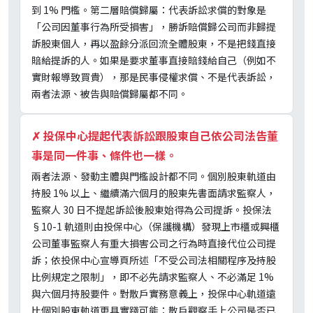
到 1% 門檻。第二層賠償歸屬：代表訴訟求償的對象是
「公司因董事行為所受損害」，勝訴賠償歸公司而非歸提
訴股東個人，再以盈餘分派回流全體股東，不是把錢直接
賠給提訴的人。如果是要求董事直接賠錢給自己（例如不
實財報導致買貴），那是民事侵權求償、不是代表訴訟，
兩者法源、被告與賠償歸屬都不同。
✗
投保中心提起代表訴訟跟股東自己依公司法告董
事是同一件事、條件也一樣。
兩者法源、發動主體與門檻設計都不同。個別股東軌道由
持股 1% 以上、繼續滿六個月的股東先書面請求監察人，
監察人 30 日不提起訴訟後股東始得為公司提訴。投保法
§10-1 軌道則由投保中心（保護機構）發現上市櫃或興櫃
公司董事監察人有重大損害公司之行為時直接代位公司提
訴；依投保中心宣導頁所述「不受公司法相關程序及持股
比例規定之限制」，即不必先請求監察人、不必滿足 1%
與六個月持股要件。對散戶實務意義上，投保中心軌道遠
比個別股東軌道更具實踐可能：散戶觀察手上公司是否已