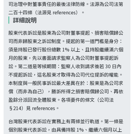
司治理中對董事責任的最後法律防線。法源為公司法第
二百十四條（法源見 references）。
詳細說明
股東代表訴訟是股東為公司對董事提起、損害賠償歸公
司而非歸股東之訴訟制度。提起的第一道門檻是身分：
須是持股已發行股份總數 1% 以上、且持股繼續滿六個
月的股東，先以書面請求監察人為公司對董事提起訴
訟。第二道是等候期間：監察人收到請求後若 30 日內
不提起訴訟，這名股東才取得為公司代位提訴的權能。
本制度與一般民事訴訟最大差異在於：股東是為公司求
償（而非為自己），勝訴所得之損害賠償歸公司、再依
盈餘分派回流全體股東。各項要件的條文（公司法
§214）見 references。
台灣股東代表訴訟在實務上有兩條並行軌道。第一條是
個別股東代表訴訟，由具備持股 1%、繼續六個月以上