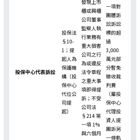
發現上市
一項對
櫃或興櫃
團體訴
公司董事
訟訴訟
監察人執
投保法
標的超
行業務有
§10-
過
重大損害
1；提
3,000
公司之行
起人為
萬元部
為或違反
保護機
分暫免
投保中心代表訴訟
法令章程
構（投
徵收裁
之重大事
保中心
判費
項即得提
代位公
（屬投
訴；不受
司提
保中心
公司法
起）
代理投
§214 第
資人提
一項 1%
團訴另
與六個月
一條軌