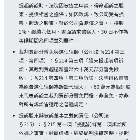
提起訴訟時，法院因被告之申請，得命起訴之股
東，提供相當之擔保；如因敗訴，致公司受有損
害，起訴之股東，對於公司負賠償之責。」持股
1%、繼續六個月、書面請求監察人、30 日不作為
等候期間為四項並列要件。
裁判費部分暫免與選任律師（公司法 §214 第三
項、第四項）：§214 第三項「股東提起前項訴
訟，其裁判費超過新臺幣六十萬元部分暫免徵
收」；§214 第四項「第二項訴訟，法院得依聲請
為原告選任律師為訴訟代理人」。60 萬元為個別股
東代表訴訟之裁判費部分暫免門檻、非全免、亦非
對所有訴訟皆適用之普遍規定。
提訴股東與被訴董事之雙向責任（公司法
§215）：§215 第一項「提起前條第二項訴訟所
依據之事實，顯屬虛構，經終局判決確定時，提起