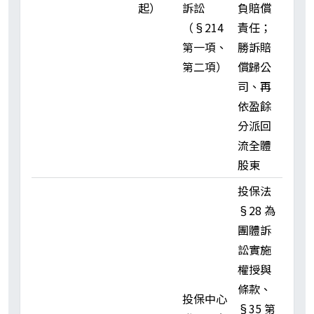
起）
訴訟
負賠償
（§214
責任；
第一項、
勝訴賠
第二項）
償歸公
司、再
依盈餘
分派回
流全體
股東
投保法
§28 為
團體訴
訟實施
權授與
條款、
投保中心
§35 第