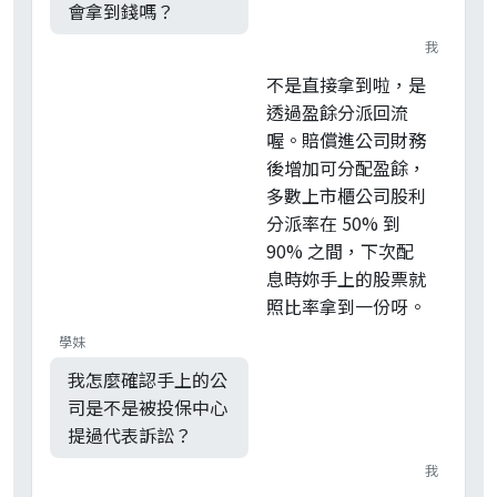
會拿到錢嗎？
我
不是直接拿到啦，是
透過盈餘分派回流
喔。賠償進公司財務
後增加可分配盈餘，
多數上市櫃公司股利
分派率在 50% 到
90% 之間，下次配
息時妳手上的股票就
照比率拿到一份呀。
學妹
我怎麼確認手上的公
司是不是被投保中心
提過代表訴訟？
我