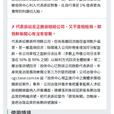
被投保中心列入代表訴訟對象，比自行湊足 1% 提訴更為
實際的判讀切入點。
✗
代表訴訟反正勝訴賠給公司、又不是賠給我，那
我幹嘛關心有沒有發動。
代表訴訟勝訴所得歸公司，但有兩層回流路徑值得散戶留
意。第一層直接回流：賠償進入公司財務後增加可分配盈
餘，依公司章程之盈餘分派比率（多數上市櫃公司分派率
落在 50% 至 90% 之間）以股利方式回流全體股東。第二
層治理訊號回流：投保中心已對該公司啟動代表訴訟，本
身就是治理風險被獨立第三方列管的證據；公司治理中心
cgc.twse.com.tw 設「投保中心現正進行中之團體求償相
關訴訟案件」專頁、公司治理評鑑亦會把董事監察人涉訟
與相關揭露納入評鑑構面，連續落到後段班即是長期治理
品質的明確訊號。把代表訴訟當作「跟我無關」忽略掉，
是把治理品質的長期訊號漏掉。
使用情境