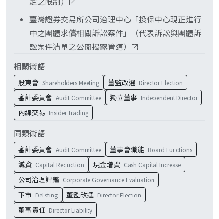
定之限制）
臺灣證券交易所公司治理中心「投保中心現正進行
中之團體求償相關訴訟案件」（代表訴訟與團體訴
訟案件清單之公開揭露管道）
相關術語
股東會
董監改選
Shareholders Meeting
Director Election
審計委員會
獨立董事
Audit Committee
Independent Director
內線交易
Insider Trading
同類術語
審計委員會
董事會職能
Audit Committee
Board Functions
減資
現金增資
Capital Reduction
Cash Capital Increase
公司治理評鑑
Corporate Governance Evaluation
下市
董監改選
Delisting
Director Election
董事責任
Director Liability