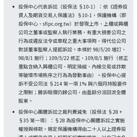
投保中心代表訴訟（投保法 §10-1）：依《證券投
資人及期貨交易人保護法》§10-1，保護機構（即
投保中心、sfipc.org.tw）於發現上市、上櫃或興櫃
公司之董事或監察人執行業務，有重大損害公司之
行為或違反法令或章程之重大事項時，得代位公司
對該董事監察人提起訴訟。本條於 98/5/20 增訂、
98/8/1 施行；109/5/22 修正、109/8/1 施行（修正
重點含納入興櫃公司、明定操縱、內線交易或詐欺
等破壞市場秩序之行為為發動事由）。投保中心提
訴不受公司法 §214 第一項 1% 與六個月持股要件
之限制；勝訴賠償仍歸公司，由盈餘分派回流全體
股東。
投保中心團體訴訟之裁判費減免（投保法 §28 +
§35 第一項）：§28 為投保中心團體訴訟之實施
權授與條款，規定保護機構得由二十人以上證券投