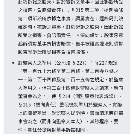
此項訴訟之股東，對於被訴之董事，因此訴訟所受
之損害，負賠償責任」；§215 第二項「提起前條
第二項訴訟所依據之事實，顯屬實在，經終局判決
確定時，被訴之董事，對於起訴之股東，因此訴訟
所受之損害，負賠償責任」。雙向設計：股東惡意
起訴須對董事負損害賠償、董事被證實違法則須對
股東就訴訟所受損害負損害賠償。
對監察人之準用（公司法 §227）：§227 規定
「第一百九十六條至第二百條、第二百零八條之
一、第二百十四條及第二百十五條之規定，於監察
人準用之。但第二百十四條對監察人之請求，應向
董事會為之。」使 §214（個別股東代表訴訟）、
§215（雙向責任）整段機制準用於監察人。實務
上的關鍵差異：對監察人提訴時，書面請求應向董
事會為之（而非向監察人本人），其餘程序、要
件、責任分擔與對董事訴訟相同。