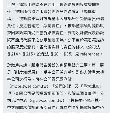
上限，撰寫比較時不要混用。最終結果則設有雙向責
任：提訴所依據之事實若經終局判決確定「顯屬虛
構」，提訴股東須對被訴董事因該訴訟所受損害負賠償
責任；反之若確定「顯屬實在」，被訴董事須對提訴股
東因該訴訟所受損害負賠償責任。雙向設計使代表訴訟
既不能成為股東之惡意騷擾工具、亦不至於讓忍讓提訴
的股東反受懲罰。各門檻與雙向責任的條文（公司法
§214、§215，投保法 §28、§35）見 references。
對散戶來說，股東代表訴訟的判讀重點有三層。第一層
是「制度知悉層」：手中公司若有董事監察人涉重大損
害公司之行為，可在公開資訊觀測站
（mops.twse.com.tw）「公司治理」及「重大訊息」
項下查閱公司是否揭露相關訴訟、和解或調查事項；公
司治理中心（cgc.twse.com.tw）「投保中心現正進行
中之團體求償相關訴訟案件」專頁亦同步揭露投保中心