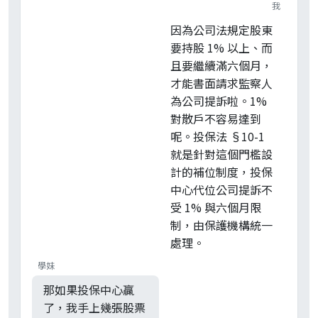
我
因為公司法規定股東
要持股 1% 以上、而
且要繼續滿六個月，
才能書面請求監察人
為公司提訴啦。1%
對散戶不容易達到
呢。投保法 §10-1
就是針對這個門檻設
計的補位制度，投保
中心代位公司提訴不
受 1% 與六個月限
制，由保護機構統一
處理。
學妹
那如果投保中心贏
了，我手上幾張股票