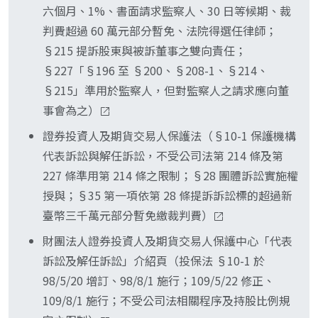
繳裁判費，與個別股東的 60 萬元門檻屬不同法
率分享回流。若是要求董事直接賠償給投資人個人
六個月、1%、書面請求監察人、30 日等候期、裁
進行中與已結案之代表訴訟案件彙總表，是投保中
源、不同上限。相關條文（公司法 §214，投保法
（例如不實財報導致買進股票之損失），那是依民
判費超過 60 萬元部分暫免、法院得選任律師；
心自身發動代表訴訟之公開清單。第二個是證交所
§28、§35）見 references。
法侵權行為或證交法不實財報責任之民事求償，與
§215 提訴股東與被訴董事之雙向責任；
公司治理中心 cgc.twse.com.tw「投保中心現正進
代表訴訟的法源與賠償歸屬均不同。代表訴訟的條
§227「§196 至 §200、§208-1、§214、
行中之團體求償相關訴訟案件」專頁，同步呈現投
文（公司法 §214，及準用至監察人的 §227）見
§215」準用於監察人，但對監察人之請求應向董
保中心已對上市櫃公司啟動之求償案件。公司本身
references。
事會為之）
亦會在公開資訊觀測站（mops.twse.com.tw）
「重大訊息」項下揭露涉訟事項。公司治理評鑑指
證券投資人及期貨交易人保護法（§10-1 保護機構
標構面亦會把董事監察人涉訟與揭露列入評鑑，連
代表訴訟與解任訴訟，不受公司法第 214 條及第
續落到後段班即是長期治理風險的訊號。
227 條準用第 214 條之限制；§28 團體訴訟實施權
授與；§35 第一項依第 28 條提訴訴訟標的超過新
臺幣三千萬元部分暫免繳裁判費）
財團法人證券投資人及期貨交易人保護中心「代表
訴訟及解任訴訟」介紹頁（投保法 §10-1 於
98/5/20 增訂、98/8/1 施行；109/5/22 修正、
109/8/1 施行；不受公司法相關程序及持股比例規