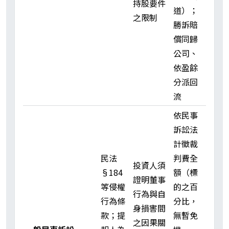
持股要件
道）；
之限制
勝訴賠
償同歸
公司、
依盈餘
分派回
流
依民事
訴訟法
計徵裁
民法
判費全
投資人須
§184
額（標
證明董事
等侵權
的之百
行為與自
行為條
分比，
身損害間
款；提
無暫免
之因果關