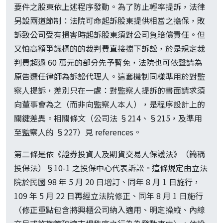
要件之股東依上述程序發動。為了防止輕率提訴，法律
另設兩道節制：法院可命起訴股東提供相當之擔保，敗
訴致公司受有損害時起訴股東須對公司負賠償責任。但
又怕高額爭議標的的裁判費直接擋下訴訟，於是規定裁
判費超過 60 萬元的部分先予暫免，法院也可依聲請為
原告選任律師為訴訟代理人。這套機制同樣準用於對監
察人提訴，差別只在一處：對監察人提訴的書面請求須
向董事會為之（而非向監察人本人），是程序設計上的
關鍵差異。相關條文（公司法 §214、§215，及準用
至監察人的 §227）見 references。
第二條是依《證券投資人及期貨交易人保護法》（簡稱
投保法）§10-1 之投保中心代表訴訟。這條規定由立法
院於民國 98 年 5 月 20 日增訂、同年 8 月 1 日施行，
109 年 5 月 22 日再經立法院修正、同年 8 月 1 日施行
（修正重點包含將興櫃公司納入適用、明定操縱、內線