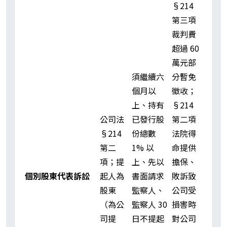
§214
第三項
裁判費
超過 60
萬元部
須繼續六
分暫免
個月以
徵收；
上、持有
§214
公司法
已發行股
第二項
§214
份總數
法院得
第二
1% 以
命提供
項；提
上、先以
擔保、
個別股東代表訴訟
起人為
書面請求
敗訴致
股東
監察人、
公司受
（為公
監察人 30
損害時
司提
日不提起
對公司