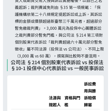
資人或期貨交易人授與訴訟實施權後，以自己之名
義起訴；裁判費減免則由 §35 第一項規範：「保
護機構依第二十八條規定提起訴訟或上訴，其訴訟
標的金額或價額超過新臺幣三千萬元者，超過部分
暫免繳裁判費」。3,000 萬元為投保中心團體訴訟
之裁判費部分暫免門檻，與公司法 §214 第三項對
個別股東代表訴訟「裁判費超過六十萬元部分暫免
徵收」屬不同法源（投保法 vs 公司法）、不同上限
（3,000 萬 vs 60 萬），撰寫與比較時不要混用。
公司法 §214 個別股東代表訴訟 vs 投保法
§10-1 投保中心代表訴訟 vs 一般民事訴訟
訴訟費
用與勝
法源與
資格與門
訴賠償
提起人
檻
歸屬