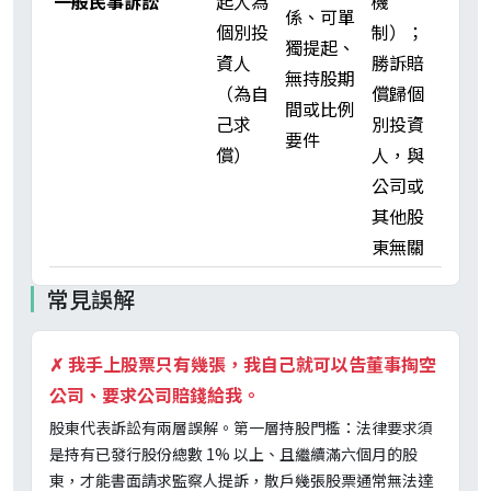
一般民事訴訟
起人為
機
係、可單
個別投
制）；
獨提起、
資人
勝訴賠
無持股期
（為自
償歸個
間或比例
己求
別投資
要件
償）
人，與
公司或
其他股
東無關
常見誤解
✗
我手上股票只有幾張，我自己就可以告董事掏空
公司、要求公司賠錢給我。
股東代表訴訟有兩層誤解。第一層持股門檻：法律要求須
是持有已發行股份總數 1% 以上、且繼續滿六個月的股
東，才能書面請求監察人提訴，散戶幾張股票通常無法達