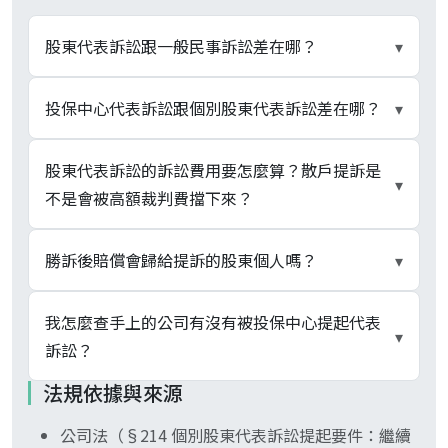
股東代表訴訟跟一般民事訴訟差在哪？
▾
兩者求償對象與賠償歸屬不同。股東代表訴訟由股
投保中心代表訴訟跟個別股東代表訴訟差在哪？
▾
東「為公司」提訴，被告為董事或監察人，勝訴賠
償歸公司、再依盈餘分派回流全體股東；一般民事
法源與門檻不同。個別股東代表訴訟依公司法，須
股東代表訴訟的訴訟費用要怎麼算？散戶提訴是
▾
訴訟由投資人為自己提訴，被告為董事或公司，勝
持有已發行股份 1% 以上、繼續六個月以上、先請
不是會被高額裁判費擋下來？
訴賠償直接歸提訴投資人個人。代表訴訟設有持股
求監察人、監察人 30 日不提訴。投保中心代表訴
1%、繼續六個月、書面請求監察人、30 日等候期
訟由投保法 §10-1 規範，由投保中心代位上市櫃
個別股東代表訴訟訂有部分暫免機制：裁判費 60
勝訴後賠償會歸給提訴的股東個人嗎？
▾
等要件，一般民事訴訟無此持股或期間要件。相關
或興櫃公司對其董事監察人提訴，不受個別股東軌
萬元以下部分按民事訴訟法計徵、超過部分暫免徵
條文（公司法 §214、§215，及準用至監察人的
道 1% 與六個月持股要件之限制、亦不必先請求監
收，避免高額爭議標的之裁判費直接擋下訴訟啟
不會。代表訴訟之被告為董事或監察人，求償標的
我怎麼查手上的公司有沒有被投保中心提起代表
§227）見 references。
▾
察人；該條於 98/5/20 增訂、109/5/22 修正擴大
動。同時法院得命提訴股東提供相當之擔保、敗訴
為公司因董事行為所受之損害，勝訴賠償歸公司、
訴訟？
適用範圍含興櫃公司與操縱、內線交易等市場秩序
致公司受有損害時對公司負賠償責任，是雙向節
不是歸提訴股東個人。賠償進公司後增加可分配盈
法規依據與來源
事項。兩條軌道並行不互斥，實務上以投保中心軌
制。投保中心軌道則另有一套減免：投保中心發起
餘，再依各公司章程與股利政策、以盈餘分派方式
兩個一手揭露管道。第一個是投保中心
道發動較具實踐可能。
的團體訴訟，訴訟標的超過 3,000 萬元的部分暫免
回流全體股東；提訴股東與其他股東以同一持股比
公司法（§214 個別股東代表訴訟提起要件：繼續
sfipc.org.tw「代表訴訟及解任訴訟」專區，公告