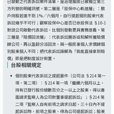
已發動之代表訴訟案件清單，是治理風險已被獨立第三
方列管的明確訊號。第二層是「投保中心軌道層」：散
戶持股若達不到 1%／六個月，自行提起個別股東代表
訴訟幾乎不可行；觀察投保中心是否已依投保法 §10-1
對該公司啟動代表訴訟，比個別發動更具實務意義。第
三層是「賠償回流層」：代表訴訟勝訴或和解所獲賠償
歸公司、再以盈餘分派回流，與一般民事個人求償歸個
別股東個人不同；把代表訴訟誤解為「我能直接拿到賠
償」即是把制度設計倒置。
台股相關規定
個別股東代表訴訟之提起要件（公司法 §214 第一
項、第二項）：§214 第一項「繼續六個月以上，
持有已發行股份總數百分之一以上之股東，得以書
面請求監察人為公司對董事提起訴訟」；§214 第
二項「監察人自有前項之請求日起，三十日內不提
起訴訟時，前項之股東，得為公司提起訴訟；股東