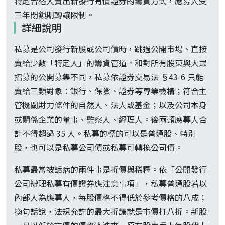
特定合格人賣出新發行有價證券的籌資方式，應募人受
三年閉鎖期轉讓限制。
詳細說明
私募是公司發行新股或公司債時，跳過公開市場、直接
賣給少數「特定人」的籌資管道。和對所有股東與大眾
招募的公開募集不同，私募依證券交易法 §43-6 只能
賣給三類對象：銀行、保險、證券等專業機構；符合主
管機關財力條件的自然人、法人或基金；以及公司本身
或關係企業的董事、監察人、經理人。後兩類應募人合
計不得超過 35 人。私募的標的可以是普通股、特別
股，也可以是私募公司債或私募可轉換公司債。
私募最常被詬病的兩件事是折價與稀釋。依「公開發行
公司辦理私募有價證券應注意事項」，私募普通股若以
內部人為應募人，每股價格不得低於參考價格的八成；
換句話說，法規允許的最大折讓就是市價打八折。新股