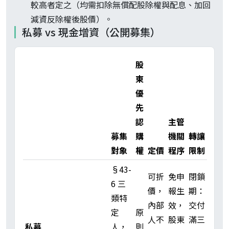
較高者定之（均需扣除無償配股除權與配息、加回
減資反除權後股價）。
私募 vs 現金增資（公開募集）
股
東
優
先
認
主管
募集
購
機關
轉讓
對象
權
定價
程序
限制
§43-
可折
免申
閉鎖
6 三
價，
報生
期：
類特
內部
效，
交付
定
原
人不
股東
滿三
私募
人，
則