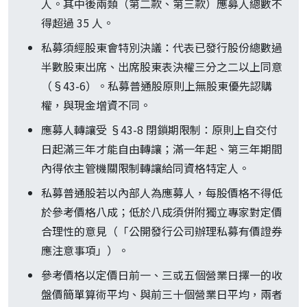
人。其中後兩類（第二款、第三款）應募人總數不
得超過 35 人。
私募須經股東會特別決議：代表已發行股份總數過
半數股東出席、出席股東表決權三分之二以上同意
（§43-6）。私募普通股原則上無股東優先認購
權，與現金增資不同。
應募人轉讓受 §43-8 閉鎖期限制：原則上自交付
日起滿三年才能自由轉讓；滿一年起、第三年期間
內得依主管機關限制轉讓給同資格特定人。
私募普通股若以內部人為應募人，每股價格不得低
於參考價格八成；低於八成須併附獨立專家對定價
合理性的意見（「公開發行公司辦理私募有價證券
應注意事項」）。
參考價格以定價日前一、三或五個營業日擇一的收
盤價簡單算術平均、與前三十個營業日平均，兩者