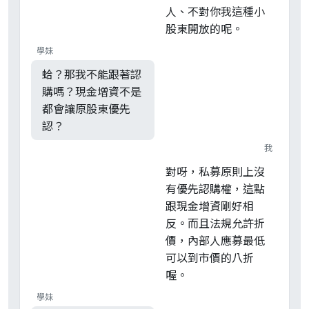
人、不對你我這種小
股東開放的呢。
學妹
蛤？那我不能跟著認
購嗎？現金增資不是
都會讓原股東優先
認？
我
對呀，私募原則上沒
有優先認購權，這點
跟現金增資剛好相
反。而且法規允許折
價，內部人應募最低
可以到市價的八折
喔。
學妹