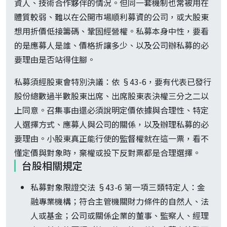
資人、技術合作夥伴的情況。但同一套機制也常被用在
體質較弱、難以在公開市場順利募資的公司，或大股東
想用折價低接籌碼、鞏固經營權。私募本身中性，要看
的是應募人是誰、價格折讓多少、以及公司辦私募的必
要理由是否站得住腳。
私募須經股東會特別決議：依 §43-6，要有代表已發行
股份總數過半數股東出席、出席股東表決權三分之二以
上同意。召集事由還必須說明定價依據與合理性、特定
人選擇方式、應募人與公司的關係，以及辦理私募的必
要理由。小股東真正能行使的監督權就在這一票，看不
懂定價與對象時，棄權或投下反對票都是合理選擇。
台股相關規定
私募對象限證交法 §43-6 第一項三類特定人：金
融專業機構；符合主管機關財力條件的自然人、法
人或基金；公司或關係企業的董事、監察人、經理