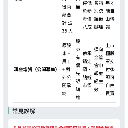
得低
會特
年才
後兩
無
於參
別決
能自
類合
考價
議後
由轉
計 ≤
八成
辦理
讓
35 人
股
原股
上市
東
須向
東 +
依承
櫃股
有
金管
員工
銷定
票交
優
會申
現金增資（公開募集）
+ 對
價，
付後
先
報並
外公
貼近
即可
認
經生
開承
市價
自由
購
效
銷
買賣
權
常見誤解
✗
私募是公司缺錢時對全體股東募資，跟現金增資