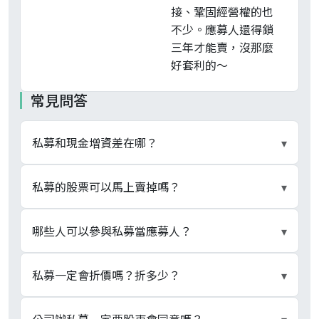
接、鞏固經營權的也
不少。應募人還得鎖
三年才能賣，沒那麼
好套利的～
常見問答
私募和現金增資差在哪？
▾
最大差別在募集對象與優先認購權。現金增資是公
私募的股票可以馬上賣掉嗎？
▾
開募集、原股東按持股比例有優先認購權；私募只
賣給證交法 §43-6 的三類特定人，原股東原則上
不行。依證交法 §43-8，私募有價證券原則上要自
哪些人可以參與私募當應募人？
▾
無優先認購權，且私募可折價、免向金管會申報生
交付日起滿三年才能自由轉讓；滿一年起、進入第
效。
三年期間內，僅能依主管機關訂的限制轉讓給同資
依 §43-6 限三類：銀行、保險、證券等專業機
私募一定會折價嗎？折多少？
▾
格的特定人。這就是常說的三年閉鎖期。
構；符合主管機關財力條件的自然人、法人或基
金；以及公司本身或關係企業的董事、監察人、經
法規未強制折價，但允許折讓。依「公開發行公司