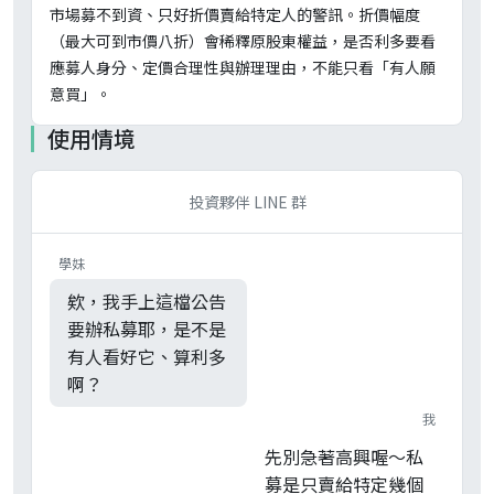
市場募不到資、只好折價賣給特定人的警訊。折價幅度
（最大可到市價八折）會稀釋原股東權益，是否利多要看
應募人身分、定價合理性與辦理理由，不能只看「有人願
意買」。
使用情境
投資夥伴 LINE 群
學妹
欸，我手上這檔公告
要辦私募耶，是不是
有人看好它、算利多
啊？
我
先別急著高興喔～私
募是只賣給特定幾個