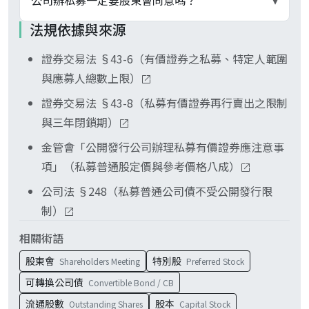
公司辦私募一定要股東會同意嗎？
▾
理人。其中後兩類應募人合計不得超過 35 人。
辦理私募有價證券應注意事項」，內部人應募的私
法規依據與來源
募普通股每股不得低於參考價格八成；低於八成須
是。私募須經股東會特別決議：代表已發行股份總
附獨立專家定價合理性意見。八折是實務上常見的
證券交易法 §43-6（有價證券之私募、特定人範圍
數過半數股東出席、出席股東表決權三分之二以上
折讓上限。
與應募人總數上限）
同意（§43-6），且召集事由須說明定價依據、特
定人選擇方式、應募人與公司關係及辦理理由。
證券交易法 §43-8（私募有價證券再行賣出之限制
與三年閉鎖期）
金管會「公開發行公司辦理私募有價證券應注意事
項」（私募普通股定價與參考價格八成）
公司法 §248（私募普通公司債不受公開發行限
制）
相關術語
股東會
特別股
Shareholders Meeting
Preferred Stock
可轉換公司債
Convertible Bond / CB
流通股數
股本
Outstanding Shares
Capital Stock