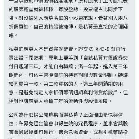
一旦以低於市價的價格灌進來，原有股東手上每股代表
的股東權益就被稀釋，每股盈餘、投票權占比同步下
降。對沒被列入應募名單的小股東來說，看著別人用八
折價買進、自己的持股被攤薄，是私募最直接的治理疑
慮。
私募的應募人不是買完就能賣。證交法 §43-8 對再行
賣出設下閉鎖期：原則上要等到「自該私募有價證券交
付日起滿三年」才能自由轉讓；滿一年起、進入第三年
期間內，可依主管機關訂的持有期間與數量限制，轉讓
給同屬第一款、第二款資格的人。這三年閉鎖期的用
意，是避免特定人拿折價籌碼短期套利倒貨給散戶，但
相對也讓應募人承擔三年的流動性與股價風險。
公司為什麼捨公開募集而選私募？正面理由是快與彈
性：私募免經金管會申報生效的冗長程序，董事會與股
東會通過後即可進行，適合急需資金、或想引進策略投